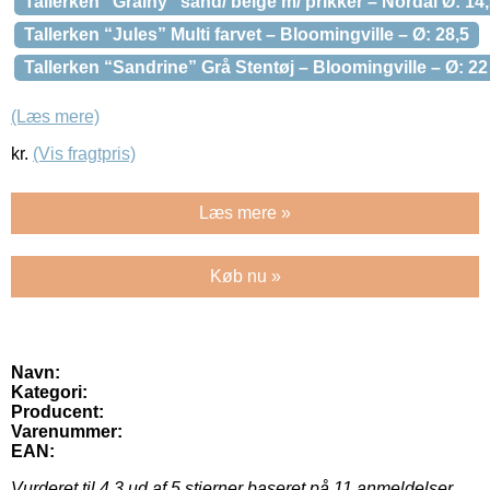
Tallerken “Grainy” sand/ beige m/ prikker – Nordal Ø: 14
Tallerken “Jules” Multi farvet – Bloomingville – Ø: 28,5
Tallerken “Sandrine” Grå Stentøj – Bloomingville – Ø: 2
(Læs mere)
kr.
(Vis fragtpris)
Læs mere »
Køb nu »
Navn:
Kategori:
Producent:
Varenummer:
EAN:
Vurderet til
4.3
ud af 5 stjerner baseret på
11
anmeldelser