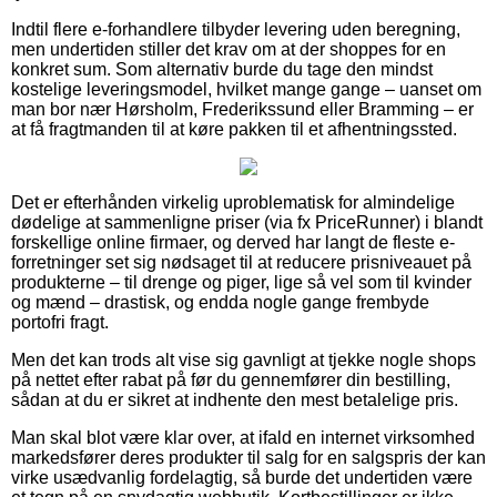
Indtil flere e-forhandlere tilbyder levering uden beregning,
men undertiden stiller det krav om at der shoppes for en
konkret sum. Som alternativ burde du tage den mindst
kostelige leveringsmodel, hvilket mange gange – uanset om
man bor nær Hørsholm, Frederikssund eller Bramming – er
at få fragtmanden til at køre pakken til et afhentningssted.
Det er efterhånden virkelig uproblematisk for almindelige
dødelige at sammenligne priser (via fx PriceRunner) i blandt
forskellige online firmaer, og derved har langt de fleste e-
forretninger set sig nødsaget til at reducere prisniveauet på
produkterne – til drenge og piger, lige så vel som til kvinder
og mænd – drastisk, og endda nogle gange frembyde
portofri fragt.
Men det kan trods alt vise sig gavnligt at tjekke nogle shops
på nettet efter rabat på før du gennemfører din bestilling,
sådan at du er sikret at indhente den mest betalelige pris.
Man skal blot være klar over, at ifald en internet virksomhed
markedsfører deres produkter til salg for en salgspris der kan
virke usædvanlig fordelagtig, så burde det undertiden være