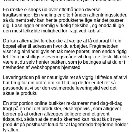
En række e-shops udlover efterhånden diverse
fragtløsninger. En yndling er efterhånden afhentningssteder,
så du nemt selv kan hente produkterne lige når det passer
dig. Løsningen er nemlig virkelig fleksibel, og endda tillige
den mest letkøbte mulighed for fragt ved køb af .
Du kan alternativt foretrække at vælge at få udbragt til din
bopæl eller til adressen hvor du arbejder. Fragtmetoden
viser sig almindeligvis en tak mere pebret, men endda rigtig
let. Den prisbilligste leveringsmåde vil dog i de fleste tilfælde
være at du selv henter pakken, som jo betinges af at du er i
nærheden af webshoppens hjemsted.
Leveringstiden på er naturligvis ret så vigtig i tilfælde af at vi
har brug for din ordre om kort tid, og derfor er det ret så
passende at vi ser den estimerede leveringstid ved det
aktuelle produkt.
En stor portion online butikker reklamerer med dag-til-dag
fragt på en hel del produkter, eksempelvis , som alligevel
beroer på at ordren aflægges tidligere end et givent
tidspunkt, sådan at de med sikkerhed kan nå at få dit nye
produkt på posthuset forud for at lagermedarbejderne holder
fyraften.