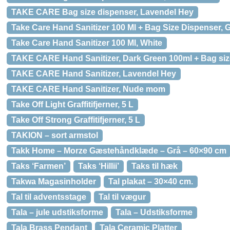
TAKE CARE Bag size dispenser, Lavendel Hey
Take Care Hand Sanitizer 100 Ml + Bag Size Dispenser, 
Take Care Hand Sanitizer 100 Ml, White
TAKE CARE Hand Sanitizer, Dark Green 100ml + Bag siz
TAKE CARE Hand Sanitizer, Lavendel Hey
TAKE CARE Hand Sanitizer, Nude mom
Take Off Light Graffitifjerner, 5 L
Take Off Strong Graffitifjerner, 5 L
TAKION – sort armstol
Takk Home – Morze Gæstehåndklæde – Grå – 60×90 cm
Taks ‘Farmen’
Taks ‘Hillii’
Taks til hæk
Takwa Magasinholder
Tal plakat – 30×40 cm.
Tal til adventsstage
Tal til vægur
Tala – jule udstiksforme
Tala – Udstiksforme
Tala Brass Pendant
Tala Ceramic Platter