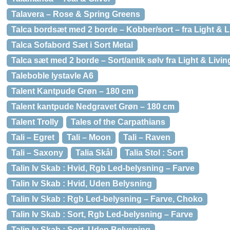
Talavera – Rose & Spring Greens
Talca bordsæt med 2 borde – Kobber/sort – fra Light & L
Talca Sofabord Sæt i Sort Metal
Talca sæt med 2 borde – Sort/antik sølv fra Light & Livin
Taleboble lystavle A6
Talent Kantpude Grøn – 180 cm
Talent kantpude Nedgravet Grøn – 180 cm
Talent Trolly
Tales of the Carpathians
Tali – Egret
Tali – Moon
Tali – Raven
Tali – Saxony
Talia Skål
Talia Stol : Sort
Talin Iv Skab : Hvid, Rgb Led-belysning – Farve
Talin Iv Skab : Hvid, Uden Belysning
Talin Iv Skab : Rgb Led-belysning – Farve, Choko
Talin Iv Skab : Sort, Rgb Led-belysning – Farve
Talin Iv Skab : Sort, Uden Belysning