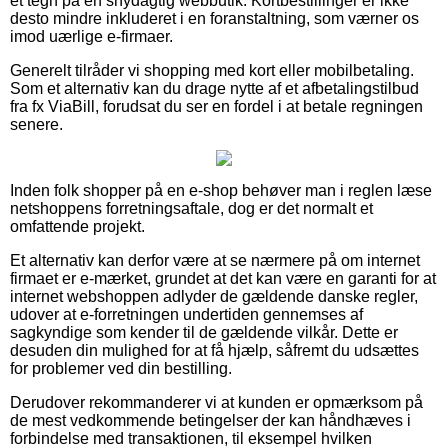
et tegn på en snydagtig webbutik. Kortbestillinger er ikke
desto mindre inkluderet i en foranstaltning, som værner os
imod uærlige e-firmaer.
Generelt tilråder vi shopping med kort eller mobilbetaling.
Som et alternativ kan du drage nytte af et afbetalingstilbud
fra fx ViaBill, forudsat du ser en fordel i at betale regningen
senere.
Inden folk shopper på en e-shop behøver man i reglen læse
netshoppens forretningsaftale, dog er det normalt et
omfattende projekt.
Et alternativ kan derfor være at se nærmere på om internet
firmaet er e-mærket, grundet at det kan være en garanti for at
internet webshoppen adlyder de gældende danske regler,
udover at e-forretningen undertiden gennemses af
sagkyndige som kender til de gældende vilkår. Dette er
desuden din mulighed for at få hjælp, såfremt du udsættes
for problemer ved din bestilling.
Derudover rekommanderer vi at kunden er opmærksom på
de mest vedkommende betingelser der kan håndhæves i
forbindelse med transaktionen, til eksempel hvilken