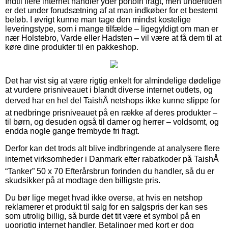
Indtil flere internet handler yder portofri fragt, men undertiden
er det under forudsætning af at man indkøber for et bestemt
beløb. I øvrigt kunne man tage den mindst kostelige
leveringstype, som i mange tilfælde – ligegyldigt om man er
nær Holstebro, Varde eller Hadsten – vil være at få dem til at
køre dine produkter til en pakkeshop.
Det har vist sig at være rigtig enkelt for almindelige dødelige
at vurdere prisniveauet i blandt diverse internet outlets, og
derved har en hel del TaishÅ netshops ikke kunne slippe for
at nedbringe prisniveauet på en række af deres produkter –
til børn, og desuden også til damer og herrer – voldsomt, og
endda nogle gange frembyde fri fragt.
Derfor kan det trods alt blive indbringende at analysere flere
internet virksomheder i Danmark efter rabatkoder på TaishÅ
“Tanker” 50 x 70 Efterårsbrun forinden du handler, så du er
skudsikker på at modtage den billigste pris.
Du bør lige meget hvad ikke overse, at hvis en netshop
reklamerer et produkt til salg for en salgspris der kan ses
som utrolig billig, så burde det tit være et symbol på en
uoprigtig internet handler. Betalinger med kort er dog