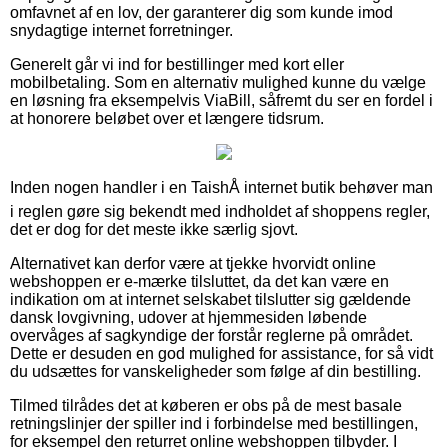
omfavnet af en lov, der garanterer dig som kunde imod
snydagtige internet forretninger.
Generelt går vi ind for bestillinger med kort eller
mobilbetaling. Som en alternativ mulighed kunne du vælge
en løsning fra eksempelvis ViaBill, såfremt du ser en fordel i
at honorere beløbet over et længere tidsrum.
Inden nogen handler i en TaishÅ internet butik behøver man
i reglen gøre sig bekendt med indholdet af shoppens regler,
det er dog for det meste ikke særlig sjovt.
Alternativet kan derfor være at tjekke hvorvidt online
webshoppen er e-mærke tilsluttet, da det kan være en
indikation om at internet selskabet tilslutter sig gældende
dansk lovgivning, udover at hjemmesiden løbende
overvåges af sagkyndige der forstår reglerne på området.
Dette er desuden en god mulighed for assistance, for så vidt
du udsættes for vanskeligheder som følge af din bestilling.
Tilmed tilrådes det at køberen er obs på de mest basale
retningslinjer der spiller ind i forbindelse med bestillingen,
for eksempel den returret online webshoppen tilbyder. I