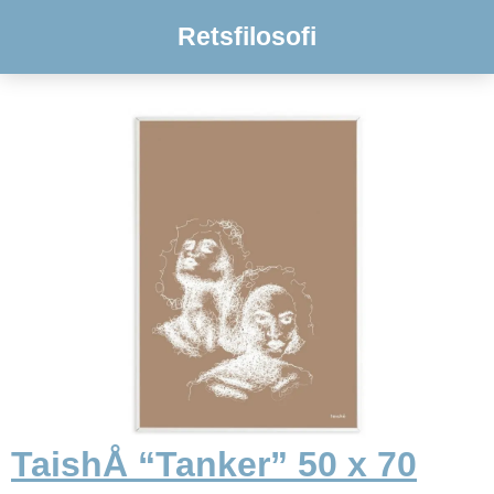
Retsfilosofi
TaishÅ “Tanker” 50 x 70