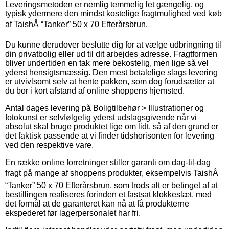
Leveringsmetoden er nemlig temmelig let gængelig, og
typisk ydermere den mindst kostelige fragtmulighed ved køb
af TaishÅ “Tanker” 50 x 70 Efterårsbrun.
Du kunne derudover beslutte dig for at vælge udbringning til
din privatbolig eller ud til dit arbejdes adresse. Fragtformen
bliver undertiden en tak mere bekostelig, men lige så vel
yderst hensigtsmæssig. Den mest betalelige slags levering
er utvivlsomt selv at hente pakken, som dog forudsætter at
du bor i kort afstand af online shoppens hjemsted.
Antal dages levering på Boligtilbehør > Illustrationer og
fotokunst er selvfølgelig yderst udslagsgivende når vi
absolut skal bruge produktet lige om lidt, så af den grund er
det faktisk passende at vi finder tidshorisonten for levering
ved den respektive vare.
En række online forretninger stiller garanti om dag-til-dag
fragt på mange af shoppens produkter, eksempelvis TaishÅ
“Tanker” 50 x 70 Efterårsbrun, som trods alt er betinget af at
bestillingen realiseres forinden et fastsat klokkeslæt, med
det formål at de garanteret kan nå at få produkterne
ekspederet før lagerpersonalet har fri.