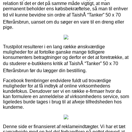
relation til det er det på samme måde vigtigt, at man
permanent beholder ens købsbekræftelse, så man til enhver
tid vil kunne bevidne sin ordre af TaishÅ “Tanker” 50 x 70
Efterårsbrun, uanset om du søger en vare til en dreng eller
pige.
Trustpilot resulterer i en lang række ønskværdige
muligheder for at fortolke ganske mange tidligere
konsumenters betragtninger og derfor er det at foretrække, at
du studerer e-butikkens kritik af TaishÅ “Tanker” 50 x 70
Efterårsbrun før du lægger din bestilling.
Facebook frembringer endvidere fuldt ud troværdige
muligheder for at få indtryk af online virksomhedens
kundefokus. Derudover ser vi en række e-firmaer hvor du
kan formulere en anmeldelse af virksomhedens service, som
ligeledes burde tages i brug til at afveje tilfredsheden hos
kunderne.
Denne side er finansieret af reklameindtægter. Vi har et tæt
samarbejde med en hel del forhandlere på nettet derved at