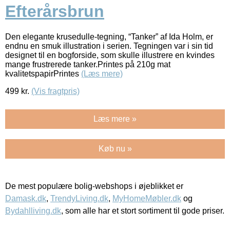
Efterårsbrun
Den elegante krusedulle-tegning, “Tanker” af Ida Holm, er
endnu en smuk illustration i serien. Tegningen var i sin tid
designet til en bogforside, som skulle illustrere en kvindes
mange frustrerede tanker.Printes på 210g mat
kvalitetspapirPrintes
(Læs mere)
499
kr.
(Vis fragtpris)
Læs mere »
Køb nu »
De mest populære bolig-webshops i øjeblikket er
Damask.dk
,
TrendyLiving.dk
,
MyHomeMøbler.dk
og
Bydahlliving.dk
, som alle har et stort sortiment til gode priser.