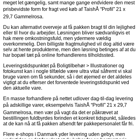
meget let gængelig, samt mange gange endvidere den mest
prisbevidste form for fragt ved køb af TaishÅ “Profil” 21 x
29,7 Gammelrosa.
Du kan alternativt overveje at få pakken bragt til din lejlighed
eller til hvor du arbejder. Løsningen bliver sædvanligvis et
hak mere omkostningsfuld, men ydermere vældig
overkommelig. Den billigste fragtmulighed vil dog altid være
selv at hente produkterne, men den løsning betinges af at du
har bopæl tæt på online forhandlerens tilholdssted.
Leveringstidspunktet på Boligtilbehør > Illustrationer og
fotokunst kan i nogle tilfælde være ultra vital såfremt vi skal
bruge varen om få sekunder, så i det øjemed er det aldeles
vigtigt at du efterser det forventede leveringstidspunkt ved
den aktuelle vare.
En masse forhandlere på nettet udlover dag-til-dag levering
på adskillige varer, eksempelvis TaishÅ “Profil” 21 x 29,7
Gammelrosa, men vær på vagt da det er påkrævet at
bestillingen fuldbyrdes forinden et konkret tidspunkt, således
at de kan nå at få pakken afsendt før pakkepersonalet får fri.
Flere e-shops i Danmark yder levering uden gebyr, men