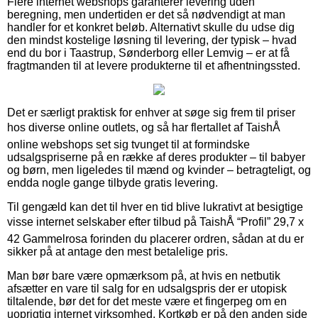
Flere internet webshops garanterer levering uden
beregning, men undertiden er det så nødvendigt at man
handler for et konkret beløb. Alternativt skulle du udse dig
den mindst kostelige løsning til levering, der typisk – hvad
end du bor i Taastrup, Sønderborg eller Lemvig – er at få
fragtmanden til at levere produkterne til et afhentningssted.
Det er særligt praktisk for enhver at søge sig frem til priser
hos diverse online outlets, og så har flertallet af TaishÅ
online webshops set sig tvunget til at formindske
udsalgspriserne på en række af deres produkter – til babyer
og børn, men ligeledes til mænd og kvinder – betragteligt, og
endda nogle gange tilbyde gratis levering.
Til gengæld kan det til hver en tid blive lukrativt at besigtige
visse internet selskaber efter tilbud på TaishÅ “Profil” 29,7 x
42 Gammelrosa forinden du placerer ordren, sådan at du er
sikker på at antage den mest betalelige pris.
Man bør bare være opmærksom på, at hvis en netbutik
afsætter en vare til salg for en udsalgspris der er utopisk
tiltalende, bør det for det meste være et fingerpeg om en
uoprigtig internet virksomhed. Kortkøb er på den anden side