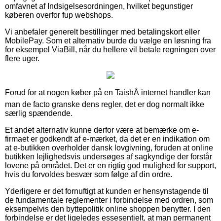
omfavnet af Indsigelsesordningen, hvilket begunstiger
køberen overfor fup webshops.
Vi anbefaler generelt bestillinger med betalingskort eller
MobilePay. Som et alternativ burde du vælge en løsning fra
for eksempel ViaBill, når du hellere vil betale regningen over
flere uger.
Forud for at nogen køber på en TaishÅ internet handler kan
man de facto granske dens regler, det er dog normalt ikke
særlig spændende.
Et andet alternativ kunne derfor være at bemærke om e-
firmaet er godkendt af e-mærket, da det er en indikation om
at e-butikken overholder dansk lovgivning, foruden at online
butikken lejlighedsvis undersøges af sagkyndige der forstår
lovene på området. Det er en rigtig god mulighed for support,
hvis du forvoldes besvær som følge af din ordre.
Yderligere er det fornuftigt at kunden er hensynstagende til
de fundamentale reglementer i forbindelse med ordren, som
eksempelvis den byttepolitik online shoppen benytter. I den
forbindelse er det ligeledes essesentielt, at man permanent