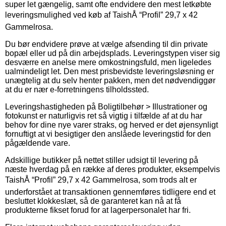
super let gængelig, samt ofte endvidere den mest letkøbte
leveringsmulighed ved køb af TaishÅ “Profil” 29,7 x 42
Gammelrosa.
Du bør endvidere prøve at vælge afsending til din private
bopæl eller ud på din arbejdsplads. Leveringstypen viser sig
desværre en anelse mere omkostningsfuld, men ligeledes
ualmindeligt let. Den mest prisbevidste leveringsløsning er
unægtelig at du selv henter pakken, men det nødvendiggør
at du er nær e-forretningens tilholdssted.
Leveringshastigheden på Boligtilbehør > Illustrationer og
fotokunst er naturligvis ret så vigtig i tilfælde af at du har
behov for dine nye varer straks, og herved er det øjensynligt
fornuftigt at vi besigtiger den anslåede leveringstid for den
pågældende vare.
Adskillige butikker på nettet stiller udsigt til levering på
næste hverdag på en række af deres produkter, eksempelvis
TaishÅ “Profil” 29,7 x 42 Gammelrosa, som trods alt er
underforstået at transaktionen gennemføres tidligere end et
besluttet klokkeslæt, så de garanteret kan nå at få
produkterne fikset forud for at lagerpersonalet har fri.