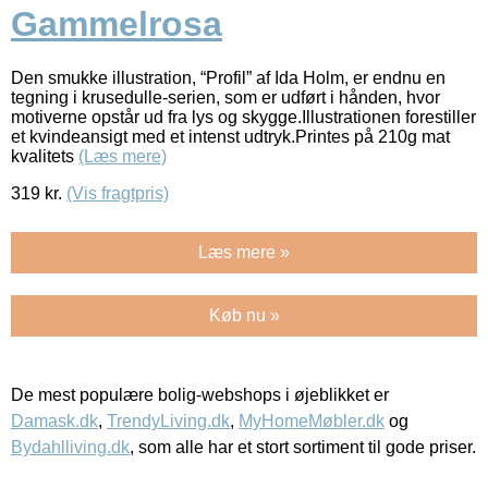
Gammelrosa
Den smukke illustration, “Profil” af Ida Holm, er endnu en
tegning i krusedulle-serien, som er udført i hånden, hvor
motiverne opstår ud fra lys og skygge.Illustrationen forestiller
et kvindeansigt med et intenst udtryk.Printes på 210g mat
kvalitets
(Læs mere)
319
kr.
(Vis fragtpris)
Læs mere »
Køb nu »
De mest populære bolig-webshops i øjeblikket er
Damask.dk
,
TrendyLiving.dk
,
MyHomeMøbler.dk
og
Bydahlliving.dk
, som alle har et stort sortiment til gode priser.