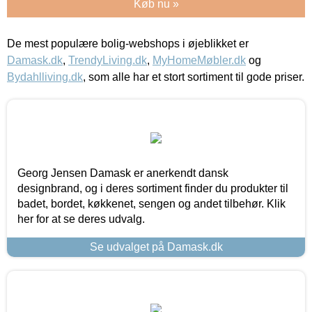
Køb nu »
De mest populære bolig-webshops i øjeblikket er
Damask.dk
,
TrendyLiving.dk
,
MyHomeMøbler.dk
og
Bydahlliving.dk
, som alle har et stort sortiment til gode priser.
Georg Jensen Damask er anerkendt dansk
designbrand, og i deres sortiment finder du produkter til
badet, bordet, køkkenet, sengen og andet tilbehør. Klik
her for at se deres udvalg.
Se udvalget på Damask.dk