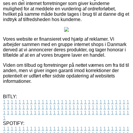
ses en del internet forretninger som giver kunderne
mulighed for at meddele en vurdering af ordreforløbet,
hvilket på samme måde burde tages i brug til at danne dig et
indtryk af tilfredsheden hos kunderne.
Vores website er finansieret ved hjælp af reklamer. Vi
arbejder sammen med en gruppe internet shops i Danmark
derved at vi annoncerer deres produkter, og tager honorar i
tilfælde af at en af vores brugere laver en handel.
Viden om tilbud og forretninger på nettet værnes om fra tid til
anden, men vi giver ingen garanti imod korrektioner der
potentielt er udført efter sidste opdatering af websitets
informationer.
BITLY:
1
1
1
1
1
1
1
1
1
1
1
1
1
1
1
1
1
1
1
1
1
1
1
1
1
1
1
1
1
1
1
1
1
1
1
1
1
1
1
1
1
1
1
1
1
1
1
1
1
1
1
1
1
1
1
1
1
1
1
1
1
1
1
1
1
1
1
1
1
1
1
1
1
1
1
1
1
1
1
1
1
1
1
1
1
1
1
1
1
1
1
1
1
1
1
1
1
1
1
1
SPOTIFY:
1
1
1
1
1
1
1
1
1
1
1
1
1
1
1
1
1
1
1
1
1
1
1
1
1
1
1
1
1
1
1
1
1