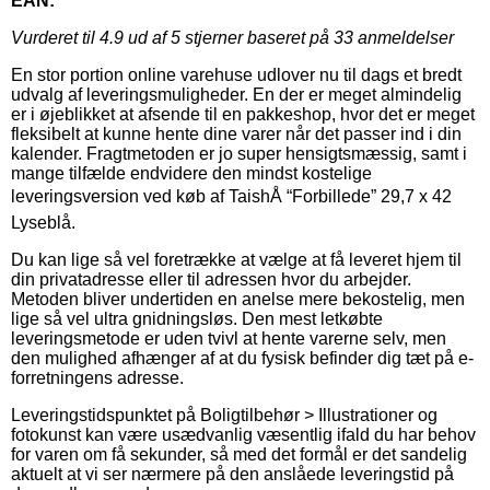
EAN:
Vurderet til
4.9
ud af 5 stjerner baseret på
33
anmeldelser
En stor portion online varehuse udlover nu til dags et bredt
udvalg af leveringsmuligheder. En der er meget almindelig
er i øjeblikket at afsende til en pakkeshop, hvor det er meget
fleksibelt at kunne hente dine varer når det passer ind i din
kalender. Fragtmetoden er jo super hensigtsmæssig, samt i
mange tilfælde endvidere den mindst kostelige
leveringsversion ved køb af TaishÅ “Forbillede” 29,7 x 42
Lyseblå.
Du kan lige så vel foretrække at vælge at få leveret hjem til
din privatadresse eller til adressen hvor du arbejder.
Metoden bliver undertiden en anelse mere bekostelig, men
lige så vel ultra gnidningsløs. Den mest letkøbte
leveringsmetode er uden tvivl at hente varerne selv, men
den mulighed afhænger af at du fysisk befinder dig tæt på e-
forretningens adresse.
Leveringstidspunktet på Boligtilbehør > Illustrationer og
fotokunst kan være usædvanlig væsentlig ifald du har behov
for varen om få sekunder, så med det formål er det sandelig
aktuelt at vi ser nærmere på den anslåede leveringstid på