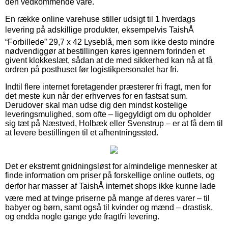
den vedkommende vare.
En række online varehuse stiller udsigt til 1 hverdags
levering på adskillige produkter, eksempelvis TaishÅ
“Forbillede” 29,7 x 42 Lyseblå, men som ikke desto mindre
nødvendiggør at bestillingen køres igennem forinden et
givent klokkeslæt, sådan at de med sikkerhed kan nå at få
ordren på posthuset før logistikpersonalet har fri.
Indtil flere internet foretagender præsterer fri fragt, men for
det meste kun når der erhverves for en fastsat sum.
Derudover skal man udse dig den mindst kostelige
leveringsmulighed, som ofte – ligegyldigt om du opholder
sig tæt på Næstved, Holbæk eller Svenstrup – er at få dem til
at levere bestillingen til et afhentningssted.
Det er ekstremt gnidningsløst for almindelige mennesker at
finde information om priser på forskellige online outlets, og
derfor har masser af TaishÅ internet shops ikke kunne lade
være med at tvinge priserne på mange af deres varer – til
babyer og børn, samt også til kvinder og mænd – drastisk,
og endda nogle gange yde fragtfri levering.