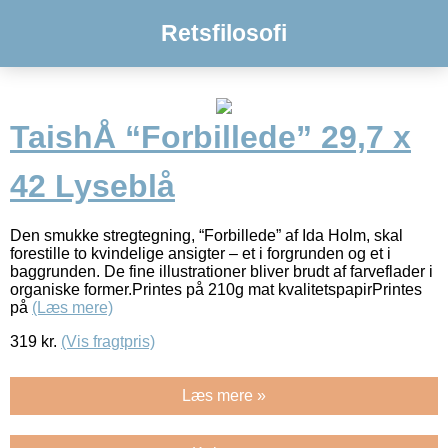
Retsfilosofi
TaishÅ “Forbillede” 29,7 x
42 Lyseblå
Den smukke stregtegning, “Forbillede” af Ida Holm, skal
forestille to kvindelige ansigter – et i forgrunden og et i
baggrunden. De fine illustrationer bliver brudt af farveflader i
organiske former.Printes på 210g mat kvalitetspapirPrintes
på
(Læs mere)
319
kr.
(Vis fragtpris)
Læs mere »