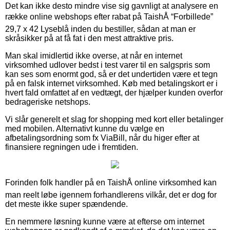
Det kan ikke desto mindre vise sig gavnligt at analysere en
række online webshops efter rabat på TaishÅ “Forbillede”
29,7 x 42 Lyseblå inden du bestiller, sådan at man er
skråsikker på at få fat i den mest attraktive pris.
Man skal imidlertid ikke overse, at når en internet
virksomhed udlover bedst i test varer til en salgspris som
kan ses som enormt god, så er det undertiden være et tegn
på en falsk internet virksomhed. Køb med betalingskort er i
hvert fald omfattet af en vedtægt, der hjælper kunden overfor
bedrageriske netshops.
Vi slår generelt et slag for shopping med kort eller betalinger
med mobilen. Alternativt kunne du vælge en
afbetalingsordning som fx ViaBill, når du higer efter at
finansiere regningen ude i fremtiden.
Forinden folk handler på en TaishÅ online virksomhed kan
man reelt løbe igennem forhandlerens vilkår, det er dog for
det meste ikke super spændende.
En nemmere løsning kunne være at efterse om internet