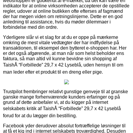
webshoppen er godkendt af e-mærket, da det kan være en
indikator for at online virksomheden accepterer de opstillede
regler, udover at online butikken ofte efterses af fagmænd
der har megen viden om retningslinjerne. Dette er en god
anledning til assistance, hvis du møder dilemmaer i
forbindelse med din ordre.
Yderligere slår vi et slag for at du er oppe på mærkerne
omkring de mest vitale vedtægter der har indflydelse på
transaktionen, til eksempel den bytteret e-shoppen har. Her
er det også afgørende, at man når som helst beholder ens
faktura, så man altid vil kunne bevidne sin shopping af
TaishÅ “Forbillede” 29,7 x 42 Lyseblå, uden hensyn til om
man leder efter et produkt til en dreng eller pige.
Trustpilot frembringer relativt gunstige genveje til at granske
ganske mange forhenværende kunders erfaringer og på
grund af dette anbefaler vi, at du kigger på internet
selskabets kritik af TaishÅ “Forbillede” 29,7 x 42 Lyseblå
forud for at du lægger din bestilling.
Facebook yder derudover absolut fortræffelige løsninger til
at få et kig ind i internet selskabets troværdighed. Desuden