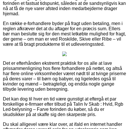
forinden et fastsat tidspunkt, således at de sandsynligvis kan
nå at få de nye varer afsted inden medarbejderne drager
hjemad.
En række e-forhandlere byder på fragt uden betaling, men i
reglen afkræver det at du aftager for en præcis sum. Ellers
bør man beslutte sig for den mest letkøbte mulighed for fragt,
der gerne – om man er ved Roskilde, Skive eller Ribe – vil
være at få bragt produkterne til et udleveringssted.
Det er efterhånden ekstremt praktisk for os alle at lave
prissammenligning hos flere forhandlere på nettet, og altså
har flere online virksomheder været nødt til at tvinge priserne
på deres varer – til børn og babyer, og ligeledes også til
kvinder og mænd – betragteligt, og endda nogle gange
tilbyde levering uden beregning.
Det kan dog til hver en tid være gunstigt at eftergå et par
forskellige e-firmaer efter tilbud på Talin Iv Skab : Hvid, Rgb
Led-belysning – Farve forinden du køber, så du er
skudsikker på at skaffe sig den skarpeste pris.
Du skal alligevel være klar over, at ifald en internet handler