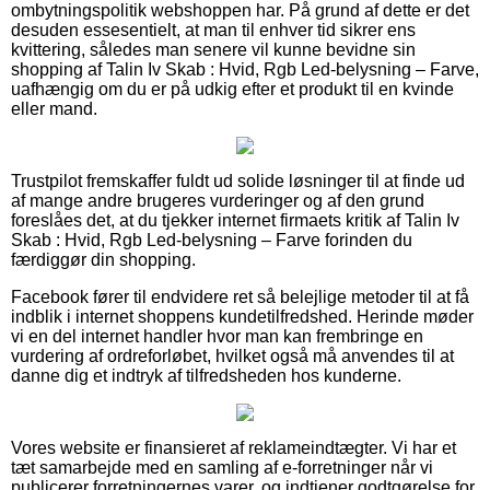
ombytningspolitik webshoppen har. På grund af dette er det
desuden essesentielt, at man til enhver tid sikrer ens
kvittering, således man senere vil kunne bevidne sin
shopping af Talin Iv Skab : Hvid, Rgb Led-belysning – Farve,
uafhængig om du er på udkig efter et produkt til en kvinde
eller mand.
Trustpilot fremskaffer fuldt ud solide løsninger til at finde ud
af mange andre brugeres vurderinger og af den grund
foreslåes det, at du tjekker internet firmaets kritik af Talin Iv
Skab : Hvid, Rgb Led-belysning – Farve forinden du
færdiggør din shopping.
Facebook fører til endvidere ret så belejlige metoder til at få
indblik i internet shoppens kundetilfredshed. Herinde møder
vi en del internet handler hvor man kan frembringe en
vurdering af ordreforløbet, hvilket også må anvendes til at
danne dig et indtryk af tilfredsheden hos kunderne.
Vores website er finansieret af reklameindtægter. Vi har et
tæt samarbejde med en samling af e-forretninger når vi
publicerer forretningernes varer, og indtjener godtgørelse for