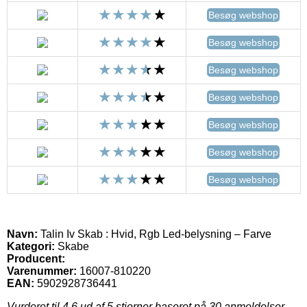
Besøg webshop
Besøg webshop
Besøg webshop
Besøg webshop
Besøg webshop
Besøg webshop
Besøg webshop
Navn:
Talin Iv Skab : Hvid, Rgb Led-belysning – Farve
Kategori:
Skabe
Producent:
Varenummer:
16007-810220
EAN:
5902928736441
Vurderet til
4.6
ud af 5 stjerner baseret på
30
anmeldelser