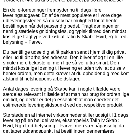
En del e-forretninger frembyder nu til dags flere
leveringsudgaver. En af de mest populære er i vore dage
udleveringssteder, så du selv har mulighed for at hente
bestillingen når det passer dig bedst. Fragtløsningen er
nemlig særdeles gnidningsløs, og typisk tilmed den mindst
kostelige fragttype ved køb af Talin Iv Skab : Hvid, Rgb Led-
belysning – Farve.
Du bør tillige udse dig at få pakken sendt hjem til dig privat
eller ud til dit arbejdes adresse. Den bliver af og til en lille
smule mere bekostelig, men lige så vel ultra smart. Den
mindst kostelige løsning til levering er uden tvivl at du selv
henter ordren, men dette kræver at du opholder dig med kort
afstand til netshoppens arbejdslager.
Antal dages levering på Skabe kan i nogle tilfælde være
særdeles relevant i tilfælde af at man har brug for ordren lige
om lidt, og derfor er det jo essentielt at man checker det
estimerede leveringstidspunkt ved det respektive produkt.
Størstedelen af internet virksomheder stiller udsigt til 1 dags
levering på en hel del varer, eksempelvis Talin Iv Skab :
Hvid, Rgb Led-belysning – Farve, men vær påpasselig da
det tager udgangspunkt i at bestillingen gennemføres