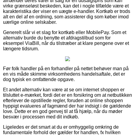
afhænder deres varer til salg for en udsalgspris som kan
virke grænseløst beskeden, kan det i nogle tilfælde være et
karakteristika der viser en uægte e-handler. Kortkøb er trods
alt en del af en ordning, som assisterer dig som køber imod
uærlige online selskaber.
Generelt slår vi et slag for kortkøb eller MobilePay. Som et
alternativ burde du benytte et afdragstilbud som for
eksempel ViaBill, når du tilstræber at klare pengene over et
længere tidsrum.
Før folk handler på en forhandler på nettet behøver man på
en vis måde skimme virksomhedens handelsaftale, det er
dog typisk en omfattende opgave.
Et andet alternativ kan være at se om internet shoppen er
tilsluttet e-mærket, fordi det er en forsikring om at netbutikken
efterlever de opstillede regler, foruden at online shoppen
hyppigt evalueres af fagmænd der har indsigt i de gældende
love. Dette er en god genvej til at få hjælp, når du møder
besvær i processen med dit indkøb.
Ligeledes er det smart at du er omhyggelig omkring de
fundamentale forhold der gælder for handlen, fx hvilken