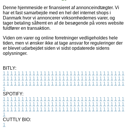
Denne hjemmeside er finansieret af annonceindtægter. Vi
har et fast samarbejde med en hel del internet shops i
Danmark hvor vi annoncerer virksomhedernes varer, og
tager betaling såfremt en af de besøgende på vores website
fuldfører en transaktion.
Viden om varer og online forretninger vedligeholdes hele
tiden, men vi ønsker ikke at tage ansvar for reguleringer der
er blevet udarbejdet siden vi sidst opdaterede sidens
oplysninger.
BITLY:
1
1
1
1
1
1
1
1
1
1
1
1
1
1
1
1
1
1
1
1
1
1
1
1
1
1
1
1
1
1
1
1
1
1
1
1
1
1
1
1
1
1
1
1
1
1
1
1
1
1
1
1
1
1
1
1
1
1
1
1
1
1
1
1
1
1
1
1
1
1
1
1
1
1
1
1
1
1
1
1
1
1
1
1
1
1
1
1
1
1
1
1
1
1
1
1
1
1
1
1
SPOTIFY:
1
1
1
1
1
1
1
1
1
1
1
1
1
1
1
1
1
1
1
1
1
1
1
1
1
1
1
1
1
1
1
1
1
1
1
1
1
1
1
1
1
1
1
1
1
1
1
1
1
1
1
1
1
1
1
1
1
1
1
1
1
1
1
1
1
1
1
1
1
1
1
1
1
1
1
1
1
1
1
1
1
1
1
1
1
1
1
1
1
1
1
1
1
1
1
1
1
1
1
1
CUTTLY BIO:
1