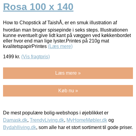
Rosa 100 x 140
How to Chopstick af TaishÅ, er en smuk illustration af
hvordan man bruger spisepinde i seks steps. Illustrationen
kunne eventuelt give lidt kant på væggen ved køkkenbordet
eller hvor end man lige lyster.Printes på 210g mat
kvalitetspapirPrintes
(Læs mere)
1499
kr.
(Vis fragtpris)
Læs mere »
Køb nu »
De mest populære bolig-webshops i øjeblikket er
Damask.dk
,
TrendyLiving.dk
,
MyHomeMøbler.dk
og
Bydahlliving.dk
, som alle har et stort sortiment til gode priser.