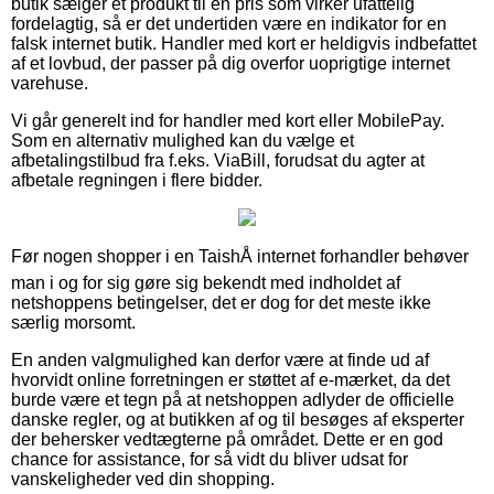
butik sælger et produkt til en pris som virker ufattelig
fordelagtig, så er det undertiden være en indikator for en
falsk internet butik. Handler med kort er heldigvis indbefattet
af et lovbud, der passer på dig overfor uoprigtige internet
varehuse.
Vi går generelt ind for handler med kort eller MobilePay.
Som en alternativ mulighed kan du vælge et
afbetalingstilbud fra f.eks. ViaBill, forudsat du agter at
afbetale regningen i flere bidder.
Før nogen shopper i en TaishÅ internet forhandler behøver
man i og for sig gøre sig bekendt med indholdet af
netshoppens betingelser, det er dog for det meste ikke
særlig morsomt.
En anden valgmulighed kan derfor være at finde ud af
hvorvidt online forretningen er støttet af e-mærket, da det
burde være et tegn på at netshoppen adlyder de officielle
danske regler, og at butikken af og til besøges af eksperter
der behersker vedtægterne på området. Dette er en god
chance for assistance, for så vidt du bliver udsat for
vanskeligheder ved din shopping.