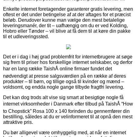
Enkelte internet foretagender garanterer gratis levering, men
oftest er det under betingelse af at der aftages for et præcist
beløb. Derudover kunne man vælge den mest betalelige
leveringsmanér, der tit – uafhængig om du er ved Kolding,
Hobro eller Tønder – vil blive at få dem til at køre din pakke
til et udleveringssted.
Det er i dag i høj grad problemfrit for internetbrugere at søge
sig frem til priser hos forskellige internet selskaber, og derfor
har en lang række TaishÅ online firmaer fundet det
nødvendigt at presse salgsværdien på en række af deres
produkter – til børn, og tillige også til kvinder og mænd –
voldsomt, og endda nogle gange tilbyde fragtfri levering.
Det kan dog trods alt vise sig smart at besigtige nogle få
internet virksomheder i Danmark efter tilbud på TaishÅ “How
to Chopstick” Rosa 100 x 140 forinden du gennemfører din
bestilling, således at du er velinformeret til at opnå den mest
attraktive pris.
Du bør alligevel være omhyggelig med, at når en internet