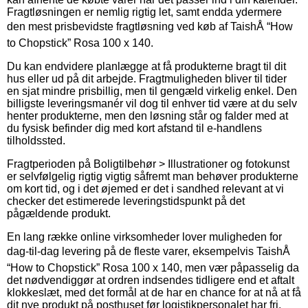
Fragtløsningen er nemlig rigtig let, samt endda ydermere
den mest prisbevidste fragtløsning ved køb af TaishÅ “How
to Chopstick” Rosa 100 x 140.
Du kan endvidere planlægge at få produkterne bragt til dit
hus eller ud på dit arbejde. Fragtmuligheden bliver til tider
en sjat mindre prisbillig, men til gengæld virkelig enkel. Den
billigste leveringsmanér vil dog til enhver tid være at du selv
henter produkterne, men den løsning står og falder med at
du fysisk befinder dig med kort afstand til e-handlens
tilholdssted.
Fragtperioden på Boligtilbehør > Illustrationer og fotokunst
er selvfølgelig rigtig vigtig såfremt man behøver produkterne
om kort tid, og i det øjemed er det i sandhed relevant at vi
checker det estimerede leveringstidspunkt på det
pågældende produkt.
En lang række online virksomheder lover muligheden for
dag-til-dag levering på de fleste varer, eksempelvis TaishÅ
“How to Chopstick” Rosa 100 x 140, men vær påpasselig da
det nødvendiggør at ordren indsendes tidligere end et aftalt
klokkeslæt, med det formål at de har en chance for at nå at få
dit nye produkt på posthuset før logistikpersonalet har fri.