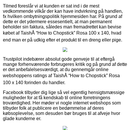
Tilmed foreslår vi at kunden er sat ind i de mest
vedkommende vilkår der kan have indvirkning på handlen,
fx hvilken ombytningspolitik hjemmesiden har. På grund af
dette er det ydermere essesentielt, at man permanent
beholder sin faktura, således man fremadrettet kan bevise
købet af TaishÅ “How to Chopstick” Rosa 100 x 140, hvad
end man er på udkig efter et produkt til en dreng eller pige.
Trustpilot indebærer absolut gode genveje til at eftergå
mange forhenværende forbrugeres kritik og på grund af dette
er det anbefalelsesværdigt, at du gennemgår online
webshoppens ratings af TaishÅ “How to Chopstick” Rosa
100 x 140 forinden du handler.
Facebook tilbyder dig lige så vel egentlig hensigtsmæssige
muligheder for at få kendskab til online forretningens
troværdighed. Her møder vi nogle internet webshops som
tilbyder folk at publicere en bedømmelse af deres
købsoplevelse, som desuden bør bruges til at afveje hvor
glade kunderne er.