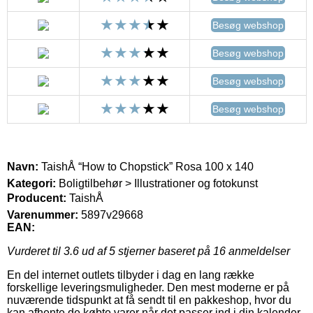
Besøg webshop
Besøg webshop
Besøg webshop
Besøg webshop
Navn:
TaishÅ “How to Chopstick” Rosa 100 x 140
Kategori:
Boligtilbehør > Illustrationer og fotokunst
Producent:
TaishÅ
Varenummer:
5897v29668
EAN:
Vurderet til
3.6
ud af 5 stjerner baseret på
16
anmeldelser
En del internet outlets tilbyder i dag en lang række
forskellige leveringsmuligheder. Den mest moderne er på
nuværende tidspunkt at få sendt til en pakkeshop, hvor du
kan afhente de købte varer når det passer ind i din kalender.