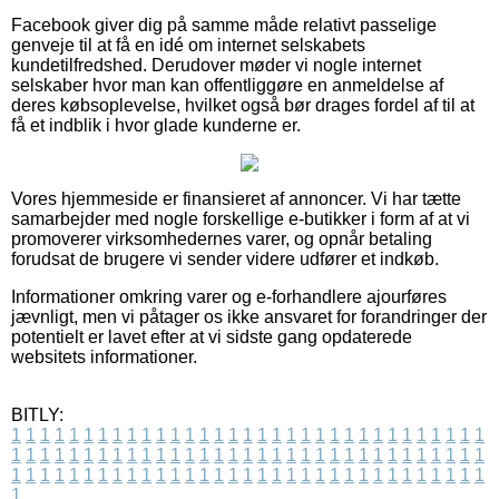
Facebook giver dig på samme måde relativt passelige
genveje til at få en idé om internet selskabets
kundetilfredshed. Derudover møder vi nogle internet
selskaber hvor man kan offentliggøre en anmeldelse af
deres købsoplevelse, hvilket også bør drages fordel af til at
få et indblik i hvor glade kunderne er.
Vores hjemmeside er finansieret af annoncer. Vi har tætte
samarbejder med nogle forskellige e-butikker i form af at vi
promoverer virksomhedernes varer, og opnår betaling
forudsat de brugere vi sender videre udfører et indkøb.
Informationer omkring varer og e-forhandlere ajourføres
jævnligt, men vi påtager os ikke ansvaret for forandringer der
potentielt er lavet efter at vi sidste gang opdaterede
websitets informationer.
BITLY:
1
1
1
1
1
1
1
1
1
1
1
1
1
1
1
1
1
1
1
1
1
1
1
1
1
1
1
1
1
1
1
1
1
1
1
1
1
1
1
1
1
1
1
1
1
1
1
1
1
1
1
1
1
1
1
1
1
1
1
1
1
1
1
1
1
1
1
1
1
1
1
1
1
1
1
1
1
1
1
1
1
1
1
1
1
1
1
1
1
1
1
1
1
1
1
1
1
1
1
1