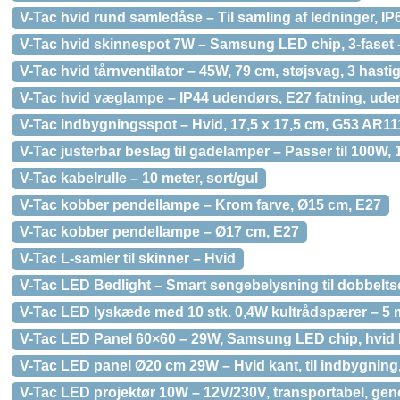
V-Tac hvid rund samledåse – Til samling af ledninger, I
V-Tac hvid skinnespot 7W – Samsung LED chip, 3-faset –
V-Tac hvid tårnventilator – 45W, 79 cm, støjsvag, 3 hasti
V-Tac hvid væglampe – IP44 udendørs, E27 fatning, uden
V-Tac indbygningsspot – Hvid, 17,5 x 17,5 cm, G53 AR11
V-Tac justerbar beslag til gadelamper – Passer til 10
V-Tac kabelrulle – 10 meter, sort/gul
V-Tac kobber pendellampe – Krom farve, Ø15 cm, E27
V-Tac kobber pendellampe – Ø17 cm, E27
V-Tac L-samler til skinner – Hvid
V-Tac LED Bedlight – Smart sengebelysning til dobbelts
V-Tac LED lyskæde med 10 stk. 0,4W kultrådspærer – 5 met
V-Tac LED Panel 60×60 – 29W, Samsung LED chip, hvid ka
V-Tac LED panel Ø20 cm 29W – Hvid kant, til indbygning
V-Tac LED projektør 10W – 12V/230V, transportabel, gen