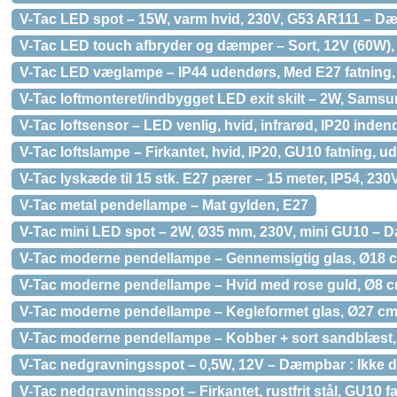
V-Tac LED spot – 15W, varm hvid, 230V, G53 AR111 – Dæ
V-Tac LED touch afbryder og dæmper – Sort, 12V (60W), 
V-Tac LED væglampe – IP44 udendørs, Med E27 fatning, 
V-Tac loftmonteret/indbygget LED exit skilt – 2W, Sams
V-Tac loftsensor – LED venlig, hvid, infrarød, IP20 inden
V-Tac loftslampe – Firkantet, hvid, IP20, GU10 fatning, u
V-Tac lyskæde til 15 stk. E27 pærer – 15 meter, IP54, 230
V-Tac metal pendellampe – Mat gylden, E27
V-Tac mini LED spot – 2W, Ø35 mm, 230V, mini GU10 – D
V-Tac moderne pendellampe – Gennemsigtig glas, Ø18 
V-Tac moderne pendellampe – Hvid med rose guld, Ø8 
V-Tac moderne pendellampe – Kegleformet glas, Ø27 cm
V-Tac moderne pendellampe – Kobber + sort sandblæst,
V-Tac nedgravningsspot – 0,5W, 12V – Dæmpbar : Ikke 
V-Tac nedgravningsspot – Firkantet, rustfrit stål, GU10 f