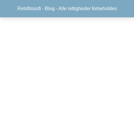
Retsfilosofi -
Blog
- Alle rettigheder forbeholdes