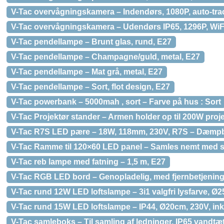
V-Tac overvågningskamera – Indendørs, 1080P, auto-trac
V-Tac overvågningskamera – Udendørs IP65, 1296P, WiF
V-Tac pendellampe – Brunt glas, rund, E27
V-Tac pendellampe – Champagne/guld, metal, E27
V-Tac pendellampe – Mat grå, metal, E27
V-Tac pendellampe – Sort, flot design, E27
V-Tac powerbank – 5000mah , sort – Farve på hus : Sort
V-Tac Projektør stander – Armen holder op til 200W proj
V-Tac R7S LED pære – 18W, 118mm, 230V, R7S – Dæmpbar
V-Tac Ramme til 120×60 LED panel – Samles nemt med 
V-Tac reb lampe med fatning – 1,5 m, E27
V-Tac RGB LED bord – Genopladelig, med fjernbetjenin
V-Tac rund 12W LED loftslampe – 3i1 valgfri lysfarve, Ø2
V-Tac rund 15W LED loftslampe – IP44, Ø20cm, 230V, inkl
V-Tac samleboks – Til samling af ledninger, IP65 vandtæ