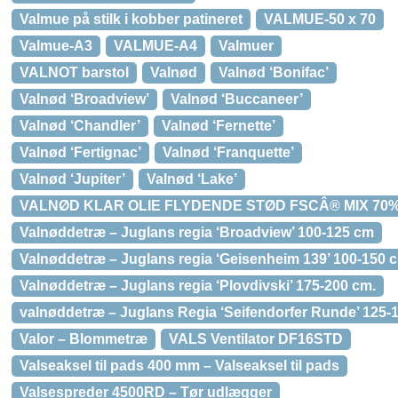
Valmue på stilk i kobber patineret
VALMUE-50 x 70
Valmue-A3
VALMUE-A4
Valmuer
VALNOT barstol
Valnød
Valnød ‘Bonifac’
Valnød ‘Broadview’
Valnød ‘Buccaneer’
Valnød ‘Chandler’
Valnød ‘Fernette’
Valnød ‘Fertignac’
Valnød ‘Franquette’
Valnød ‘Jupiter’
Valnød ‘Lake’
VALNØD KLAR OLIE FLYDENDE STØD FSCÂ® MIX 70
Valnøddetræ – Juglans regia ‘Broadview’ 100-125 cm
Valnøddetræ – Juglans regia ‘Geisenheim 139’ 100-150 
Valnøddetræ – Juglans regia ‘Plovdivski’ 175-200 cm.
valnøddetræ – Juglans Regia ‘Seifendorfer Runde’ 125-
Valor – Blommetræ
VALS Ventilator DF16STD
Valseaksel til pads 400 mm – Valseaksel til pads
Valsespreder 4500RD – Tør udlægger