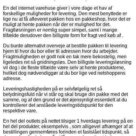
En del internet varehuse giver i vore dage et hav af
forskellige muligheder for levering. Den mest benyttede er
lige nu at få afleveret pakken hos en pakkeshop, hvor det er
muligt at hente pakken når der er mulighed for det.
Fragtløsningen er nemlig super simpel, samt i mange
tilfælde derudover den billigste form for fragt ved køb af .
Du burde alternativt overveje at bestille pakken til levering
hjem til hvor du bor eller til adressen hvor du arbejder.
Fragtmuligheden er godt nok en tak mere bekostelig, men
ligeledes ret så gnidningsløs. Den billigste leveringsløsning
vil dog i de fleste tilfælde være selv at hente produkterne,
hvilket dog nødvendiggør at du bor lige ved netshoppens
adresse.
Leveringshastigheden på er selvfølgelig ret så
betydningsfuld når vi står og skal bruge din pakke med det
samme, og af den grund er det øjensynligt essentielt at du
kontrollerer det anslåede leveringstidspunkt for den
respektive vare.
En hel del outlets på nettet tilsiger 1 hverdags levering på en
hel del produkter, eksempelvis , som alligevel afhænger af at
bestillingen gennemføres forinden et fastslået tidspunkt, så