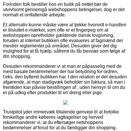
Forinden folk bestiller hos en butik på nettet bør de
utvivlsomt gennemgå webshoppens betingelser, dog er det
normalt et omfattende arbejde.
Et alternativ kunne måske være at tjekke hvorvidt e-handlen
er tilsluttet e-mærket, som ofte er et fingerpeg om at
webshoppen opretholder gældende dansk lovgivning,
foruden at internet butikken ofte evalueres af fagmænd der
mestrer reglementet på området. Desuden giver det dig
mulighed for at få hjælp, såfremt du får besvær som følge af
din shopping.
Desuden rekommanderer vi at man er påpasselig med de
mest basale bestemmelser der har betydning for ordren,
f.eks. den bytteret butikken har. I den relation er det desuden
afgørende, at man stadigvæk beholder sin faktura, så man i
fremtiden kan påvise bestillingen af , uden hensyn til om du
er på udkig efter produkter til en dreng eller pige.
Trustpilot yder immervæk tiltalende genveje til at fortolke
forskellige andre køberes iagttagelser og herved
rekommanderer vi, at du eftersøger netshoppens
bedømmelser af forud for at du færdiggør din shopping.