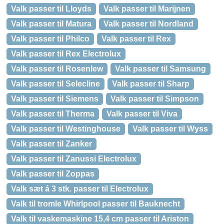
Valk passer til Lloyds
Valk passer til Marijnen
Valk passer til Matura
Valk passer til Nordland
Valk passer til Philco
Valk passer til Rex
Valk passer til Rex Electrolux
Valk passer til Rosenlew
Valk passer til Samsung
Valk passer til Selecline
Valk passer til Sharp
Valk passer til Siemens
Valk passer til Simpson
Valk passer til Therma
Valk passer til Viva
Valk passer til Westinghouse
Valk passer til Wyss
Valk passer til Zanker
Valk passer til Zanussi Electrolux
Valk passer til Zoppas
Valk sæt á 3 stk. passer til Electrolux
Valk til tromle Whirlpool passer til Bauknecht
Valk til vaskemaskine 15,4 cm passer til Ariston