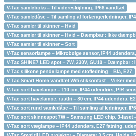
V-Tac samleboks – Til videresløjfning, IP68 vandtæt
V-Tac samledåse – Til samling af forlængerledninger, IP
V-Tac samler til skinner – Hvid
V-Tac samler til skinner – Hvid – Dæmpbar : Ikke dæmpb
V-Tac samler til skinner – Sort
V-Tac sensorlampe – Mikrobølge sensor, IP44 udendørs, 
V-Tac SHINE7 LED spot – 7W, 230V, GU10 – Dæmpbar : I
V-Tac silikone pendellampe med stofledning – Blå, E27
V-Tac Smart Home vandtæt Wifi stikkontakt – Virker m
V-Tac sort havelampe – 110 cm, IP44 udendørs, PIR senso
V-Tac sort havelampe, rustfri – 80 cm, IP44 udendørs, E2
V-Tac sort rund samledåse – Til samling af ledninger, IP
V-Tac sort skinnespot 7W – Samsung LED chip, 3-faset 
V-Tac sort væglampe – IP44 udendørs, E27 fatning, uden
V-Tac Spyd til LED projektør – Diameter 3,5 cm, Højde 1