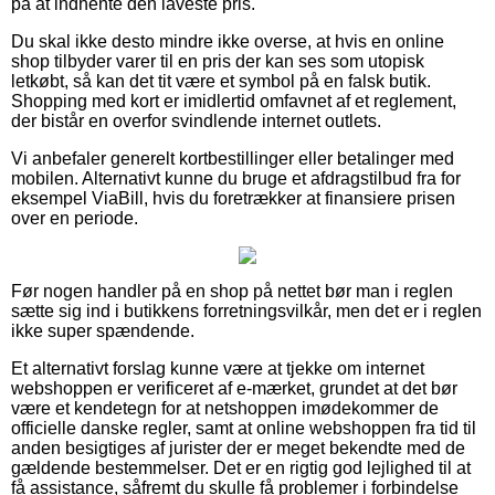
på at indhente den laveste pris.
Du skal ikke desto mindre ikke overse, at hvis en online
shop tilbyder varer til en pris der kan ses som utopisk
letkøbt, så kan det tit være et symbol på en falsk butik.
Shopping med kort er imidlertid omfavnet af et reglement,
der bistår en overfor svindlende internet outlets.
Vi anbefaler generelt kortbestillinger eller betalinger med
mobilen. Alternativt kunne du bruge et afdragstilbud fra for
eksempel ViaBill, hvis du foretrækker at finansiere prisen
over en periode.
Før nogen handler på en shop på nettet bør man i reglen
sætte sig ind i butikkens forretningsvilkår, men det er i reglen
ikke super spændende.
Et alternativt forslag kunne være at tjekke om internet
webshoppen er verificeret af e-mærket, grundet at det bør
være et kendetegn for at netshoppen imødekommer de
officielle danske regler, samt at online webshoppen fra tid til
anden besigtiges af jurister der er meget bekendte med de
gældende bestemmelser. Det er en rigtig god lejlighed til at
få assistance, såfremt du skulle få problemer i forbindelse