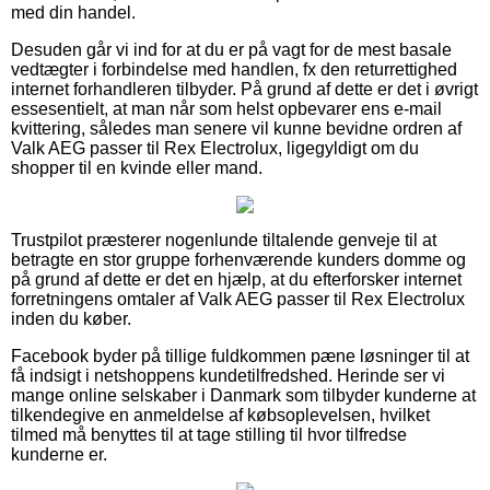
med din handel.
Desuden går vi ind for at du er på vagt for de mest basale
vedtægter i forbindelse med handlen, fx den returrettighed
internet forhandleren tilbyder. På grund af dette er det i øvrigt
essesentielt, at man når som helst opbevarer ens e-mail
kvittering, således man senere vil kunne bevidne ordren af
Valk AEG passer til Rex Electrolux, ligegyldigt om du
shopper til en kvinde eller mand.
Trustpilot præsterer nogenlunde tiltalende genveje til at
betragte en stor gruppe forhenværende kunders domme og
på grund af dette er det en hjælp, at du efterforsker internet
forretningens omtaler af Valk AEG passer til Rex Electrolux
inden du køber.
Facebook byder på tillige fuldkommen pæne løsninger til at
få indsigt i netshoppens kundetilfredshed. Herinde ser vi
mange online selskaber i Danmark som tilbyder kunderne at
tilkendegive en anmeldelse af købsoplevelsen, hvilket
tilmed må benyttes til at tage stilling til hvor tilfredse
kunderne er.