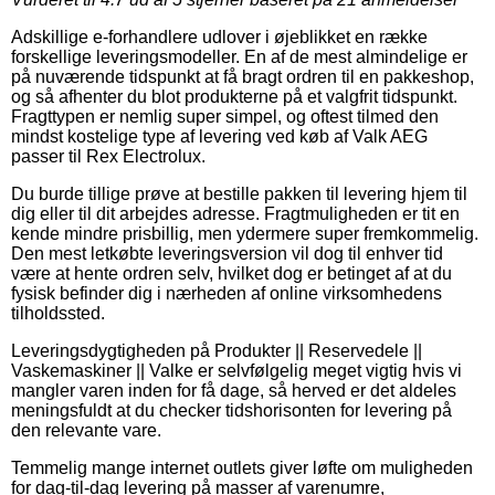
Adskillige e-forhandlere udlover i øjeblikket en række
forskellige leveringsmodeller. En af de mest almindelige er
på nuværende tidspunkt at få bragt ordren til en pakkeshop,
og så afhenter du blot produkterne på et valgfrit tidspunkt.
Fragttypen er nemlig super simpel, og oftest tilmed den
mindst kostelige type af levering ved køb af Valk AEG
passer til Rex Electrolux.
Du burde tillige prøve at bestille pakken til levering hjem til
dig eller til dit arbejdes adresse. Fragtmuligheden er tit en
kende mindre prisbillig, men ydermere super fremkommelig.
Den mest letkøbte leveringsversion vil dog til enhver tid
være at hente ordren selv, hvilket dog er betinget af at du
fysisk befinder dig i nærheden af online virksomhedens
tilholdssted.
Leveringsdygtigheden på Produkter || Reservedele ||
Vaskemaskiner || Valke er selvfølgelig meget vigtig hvis vi
mangler varen inden for få dage, så herved er det aldeles
meningsfuldt at du checker tidshorisonten for levering på
den relevante vare.
Temmelig mange internet outlets giver løfte om muligheden
for dag-til-dag levering på masser af varenumre,