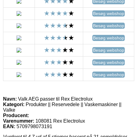
Besøg webshop
Besøg webshop
Besøg webshop
Besøg webshop
Besøg webshop
Besøg webshop
Besøg webshop
Navn:
Valk AEG passer til Rex Electrolux
Kategori:
Produkter || Reservedele || Vaskemaskiner ||
Valke
Producent:
Varenummer:
108081 Rex Electrolux
EAN:
5709798073191
Vurderet til
4.7
ud af 5 stjerner baseret på
21
anmeldelser