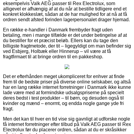
eksempelvis Valk AEG passer til Rex Electrolux, som
alligevel er afhængig af at du når at bestille tidligere end et
konkret klokkeslæt, sådan at de har mulighed for at nå at få
ordren sendt afsted forinden lagerpersonalet drager hjemad.
En række e-handler i Danmark frembyder fragt uden
betaling, men i mange tilfælde er det under betingelse af at
du bestiller for et præcist beløb. Ellers kan du tage den
billigste fragtmetode, der tit – ligegyldigt om man befinder sig
ved Esbjerg, Holbæk eller Hinnerup – vil være at få
fragtfirmaet til at bringe ordren til en pakkeshop.
Det er efterhånden meget ukompliceret for enhver at finde
frem til de bedste priser på diverse online selskaber, og altså
har en lang række internet forretninger i Danmark ikke kunne
lade være med at formindske udsalgspriserne på specielt
deres bedst i test produkter – til børn, og desuden også til
kvinder og mænd – enormt, og endda nogle gange yde fri
fragt.
Men det kan til hver en tid vise sig gavnligt at udforske nogle
få internet forretninger efter tilbud på Valk AEG passer til Rex
Electrolux før du placerer ordren, sådan at du er skråsikker