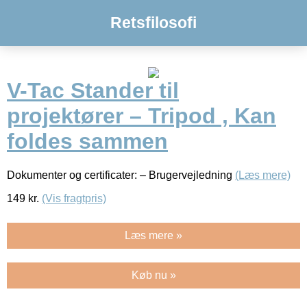
Retsfilosofi
V-Tac Stander til
projektører – Tripod , Kan
foldes sammen
Dokumenter og certificater: – Brugervejledning
(Læs mere)
149
kr.
(Vis fragtpris)
Læs mere »
Køb nu »