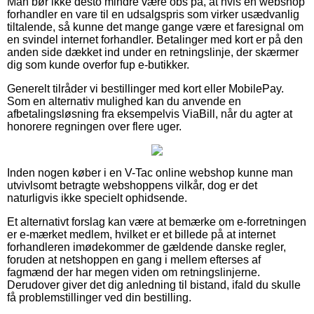
Man bør ikke desto mindre være obs på, at hvis en webshop
forhandler en vare til en udsalgspris som virker usædvanlig
tiltalende, så kunne det mange gange være et faresignal om
en svindel internet forhandler. Betalinger med kort er på den
anden side dækket ind under en retningslinje, der skærmer
dig som kunde overfor fup e-butikker.
Generelt tilråder vi bestillinger med kort eller MobilePay.
Som en alternativ mulighed kan du anvende en
afbetalingsløsning fra eksempelvis ViaBill, når du agter at
honorere regningen over flere uger.
Inden nogen køber i en V-Tac online webshop kunne man
utvivlsomt betragte webshoppens vilkår, dog er det
naturligvis ikke specielt ophidsende.
Et alternativt forslag kan være at bemærke om e-forretningen
er e-mærket medlem, hvilket er et billede på at internet
forhandleren imødekommer de gældende danske regler,
foruden at netshoppen en gang i mellem efterses af
fagmænd der har megen viden om retningslinjerne.
Derudover giver det dig anledning til bistand, ifald du skulle
få problemstillinger ved din bestilling.