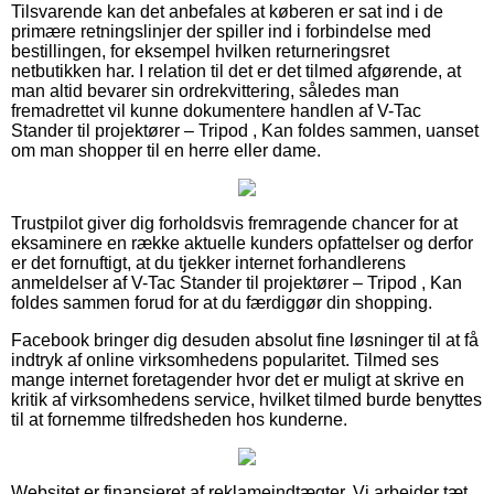
Tilsvarende kan det anbefales at køberen er sat ind i de
primære retningslinjer der spiller ind i forbindelse med
bestillingen, for eksempel hvilken returneringsret
netbutikken har. I relation til det er det tilmed afgørende, at
man altid bevarer sin ordrekvittering, således man
fremadrettet vil kunne dokumentere handlen af V-Tac
Stander til projektører – Tripod , Kan foldes sammen, uanset
om man shopper til en herre eller dame.
Trustpilot giver dig forholdsvis fremragende chancer for at
eksaminere en række aktuelle kunders opfattelser og derfor
er det fornuftigt, at du tjekker internet forhandlerens
anmeldelser af V-Tac Stander til projektører – Tripod , Kan
foldes sammen forud for at du færdiggør din shopping.
Facebook bringer dig desuden absolut fine løsninger til at få
indtryk af online virksomhedens popularitet. Tilmed ses
mange internet foretagender hvor det er muligt at skrive en
kritik af virksomhedens service, hvilket tilmed burde benyttes
til at fornemme tilfredsheden hos kunderne.
Websitet er finansieret af reklameindtægter. Vi arbejder tæt