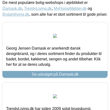
De mest populære bolig-webshops i øjeblikket er
Damask.dk
,
TrendyLiving.dk
,
MyHomeMøbler.dk
og
Bydahlliving.dk
, som alle har et stort sortiment til gode priser.
Georg Jensen Damask er anerkendt dansk
designbrand, og i deres sortiment finder du produkter til
badet, bordet, køkkenet, sengen og andet tilbehør. Klik
her for at se deres udvalg.
Se udvalget på Damask.dk
TrendyLiving.dk har siden 2009 solgt brugskunst,