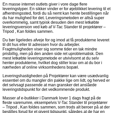
En masse internet outlets giver i vore dage flere
leveringstyper. En sikker vinder er for øjeblikket levering til et
afhentningssted, fordi du så nemt kan hente bestillingen når
du har mulighed for det. Leveringsmetoden er altså super
overkommelig, samt typisk desuden den mest letkøbte
leveringsversion ved køb af V-Tac Stander til projektører –
Tripod , Kan foldes sammen.
Du bør ligeledes afveje for og imod at få produkterne leveret
til dit hus eller til adressen hvor du arbejder.
Fragtmuligheden viser sig somme tider en tak mindre
prisbillig, men på den anden side ret uproblematisk. Den
mest letkøbte leveringsmetode er utvivlsomt at du selv
henter produkterne, hvilket dog stiller krav om at du bor i
nærheden af online virksomhedens bopæl.
Leveringshastigheden på Projektører kan være usædvanlig
essentiel om du mangler din pakke lige om lidt, og herved er
det selvsagt passende at man gransker det anslåede
leveringstidspunkt for det vedkommende produkt.
Masser af e-butikker i Danmark lover 1 dags fragt på de
fleste varenumre, eksempelvis V-Tac Stander til projektører
– Tripod , Kan foldes sammen, som trods alt beroer på at der
bestilles forud for et givent tidspunkt, således at de har en