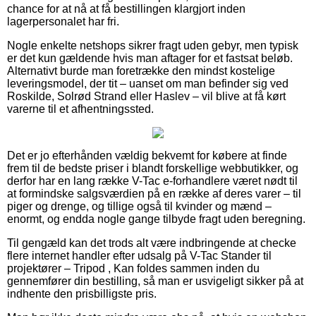
chance for at nå at få bestillingen klargjort inden
lagerpersonalet har fri.
Nogle enkelte netshops sikrer fragt uden gebyr, men typisk
er det kun gældende hvis man aftager for et fastsat beløb.
Alternativt burde man foretrække den mindst kostelige
leveringsmodel, der tit – uanset om man befinder sig ved
Roskilde, Solrød Strand eller Haslev – vil blive at få kørt
varerne til et afhentningssted.
Det er jo efterhånden vældig bekvemt for købere at finde
frem til de bedste priser i blandt forskellige webbutikker, og
derfor har en lang række V-Tac e-forhandlere været nødt til
at formindske salgsværdien på en række af deres varer – til
piger og drenge, og tillige også til kvinder og mænd –
enormt, og endda nogle gange tilbyde fragt uden beregning.
Til gengæld kan det trods alt være indbringende at checke
flere internet handler efter udsalg på V-Tac Stander til
projektører – Tripod , Kan foldes sammen inden du
gennemfører din bestilling, så man er usvigeligt sikker på at
indhente den prisbilligste pris.