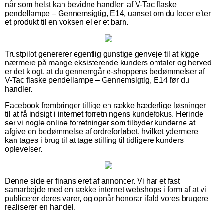
når som helst kan bevidne handlen af V-Tac flaske
pendellampe – Gennemsigtig, E14, uanset om du leder efter
et produkt til en voksen eller et barn.
Trustpilot genererer egentlig gunstige genveje til at kigge
nærmere på mange eksisterende kunders omtaler og herved
er det klogt, at du gennemgår e-shoppens bedømmelser af
V-Tac flaske pendellampe – Gennemsigtig, E14 før du
handler.
Facebook frembringer tillige en række hæderlige løsninger
til at få indsigt i internet forretningens kundefokus. Herinde
ser vi nogle online forretninger som tilbyder kunderne at
afgive en bedømmelse af ordreforløbet, hvilket ydermere
kan tages i brug til at tage stilling til tidligere kunders
oplevelser.
Denne side er finansieret af annoncer. Vi har et fast
samarbejde med en række internet webshops i form af at vi
publicerer deres varer, og opnår honorar ifald vores brugere
realiserer en handel.