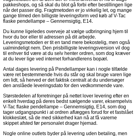
pakkeshops, og så skal du blot gå forbi efter bestillingen lige
når det passer dig. Fragtmetoden er jo virkelig let, og mange
gange tilmed den billigste leveringsform ved køb af V-Tac
flaske pendellampe – Gennemsigtig, E14.
Du kunne ligeledes overveje at vælge udbringning hjem til
hvor du bor eller til adressen på dit arbejde.
Leveringsmetoden er tit en tand mere bekostelig, men også
ualmindeligt nem. Den prisbilligste leveringsversion vil dog
til enhver tid være at du selv henter ordren, som dog kræver
at du lever lige ved internet forhandlerens bopæl.
Antal dages levering på Pendellamper kan i nogle tilfælde
være ret bestemmende hvis du står og skal bruge varen lige
om lidt, så herved er det faktisk centralt at du undersøger
den anslåede leveringsdato for den vedkommende vare.
Størstedelen af forretninger på nettet lover levering efter en
enkelt hverdag på deres bedst sælgende varer, eksempelvis
V-Tac flaske pendellampe – Gennemsigtig, E14, som dog
tager udgangspunkt i at ordren aflægges forud for et fastslået
klokkeslæt, så de med sikkerhed kan nå at få varerne
skippet afsted før personalet drager hjemad.
Nogle online outlets byder på levering uden betaling, men