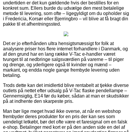
undertiden er det kun gældende hvis der bestilles for en
konkret sum. Ellers burde du udvælge den mest betalelige
metode til levering, som ofte – ligegyldigt om du opholder sig
i Fredericia, Korsør eller Bjerringbro – vil blive at få bragt din
pakke til et afhentningssted.
Det er jo efterhånden ultra hensigtsmæssigt for folk at
analysere priser hos flere internet forhandlere i Danmark, og
af den grund har en lang række V-Tac e-handler været
tvunget til at nedbringe salgsværdien på varerne – til piger
og drenge, og yderligere også til kvinder og mænd –
markant, og endda nogle gange frembyde levering uden
betaling.
Trods dette kan det imidlertid blive rentabelt at tjekke diverse
outlets på nettet efter udsalg på V-Tac flaske pendellampe –
Gennemsigtig, E14 før du køber, sådan at man er skudsikker
på at indhente den skarpeste pris.
Man bør lige meget hvad ikke overse, at når en webshop
frembyder deres produkter for en pris der kan ses som
uendeligt letkøbt, bør det ofte være et faresignal om en falsk
e-shop. Betalinger med kort er på den anden side en del af