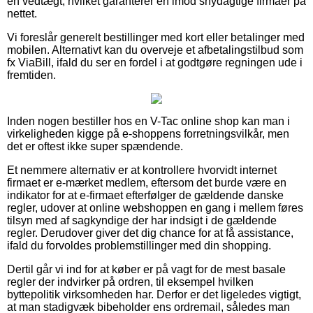
en vedtægt, hvilket garanterer en imod snydagtige firmaer på
nettet.
Vi foreslår generelt bestillinger med kort eller betalinger med
mobilen. Alternativt kan du overveje et afbetalingstilbud som
fx ViaBill, ifald du ser en fordel i at godtgøre regningen ude i
fremtiden.
Inden nogen bestiller hos en V-Tac online shop kan man i
virkeligheden kigge på e-shoppens forretningsvilkår, men
det er oftest ikke super spændende.
Et nemmere alternativ er at kontrollere hvorvidt internet
firmaet er e-mærket medlem, eftersom det burde være en
indikator for at e-firmaet efterfølger de gældende danske
regler, udover at online webshoppen en gang i mellem føres
tilsyn med af sagkyndige der har indsigt i de gældende
regler. Derudover giver det dig chance for at få assistance,
ifald du forvoldes problemstillinger med din shopping.
Dertil går vi ind for at køber er på vagt for de mest basale
regler der indvirker på ordren, til eksempel hvilken
byttepolitik virksomheden har. Derfor er det ligeledes vigtigt,
at man stadigvæk bibeholder ens ordremail, således man