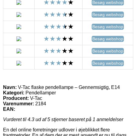
Besøg webshop
Besøg webshop
Besøg webshop
Besøg webshop
Besøg webshop
Besøg webshop
Navn:
V-Tac flaske pendellampe – Gennemsigtig, E14
Kategori:
Pendellamper
Producent:
V-Tac
Varenummer:
2184
EAN:
Vurderet til
4.3
ud af 5 stjerner baseret på
1
anmeldelser
En del online forretninger udlover i øjeblikket flere
fragtmetoder. En af dem der er mest anvendt er nu til dags