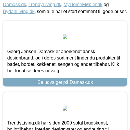
Damask.dk
,
TrendyLiving.dk
,
MyHomeMøbler.dk
og
Bydahlliving.dk
, som alle har et stort sortiment til gode priser.
Georg Jensen Damask er anerkendt dansk
designbrand, og i deres sortiment finder du produkter til
badet, bordet, køkkenet, sengen og andet tilbehør. Klik
her for at se deres udvalg.
Se udvalget på Damask.dk
TrendyLiving.dk har siden 2009 solgt brugskunst,
boligtilbehør, interiør, designvarer og andre ting til