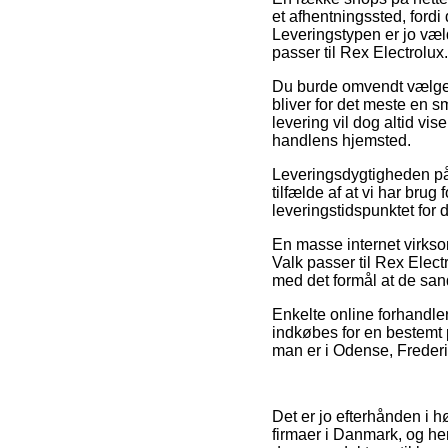
et afhentningssted, fordi 
Leveringstypen er jo væld
passer til Rex Electrolux.
Du burde omvendt vælge a
bliver for det meste en s
levering vil dog altid vis
handlens hjemsted.
Leveringsdygtigheden på 
tilfælde af at vi har brug 
leveringstidspunktet fo
En masse internet virksom
Valk passer til Rex Elect
med det formål at de sand
Enkelte online forhandler
indkøbes for en bestemt p
man er i Odense, Frederik
Det er jo efterhånden i 
firmaer i Danmark, og he