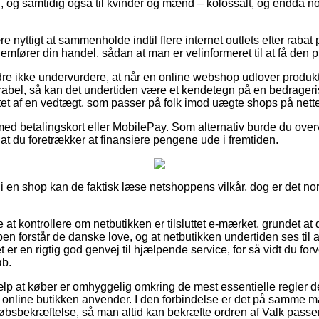
rn, og samtidig også til kvinder og mænd – kolossalt, og endda 
e nyttigt at sammenholde indtil flere internet outlets efter rabat 
mfører din handel, sådan at man er velinformeret til at få den pri
re ikke undervurdere, at når en online webshop udlover produkt
rabel, så kan det undertiden være et kendetegn på en bedrageri
ttet af en vedtægt, som passer på folk imod uægte shops på nette
med betalingskort eller MobilePay. Som alternativ burde du overv
 af at du foretrækker at finansiere pengene ude i fremtiden.
 i en shop kan de faktisk læse netshoppens vilkår, dog er det n
 at kontrollere om netbutikken er tilsluttet e-mærket, grundet at
n forstår de danske love, og at netbutikken undertiden ses til af 
 er en rigtig god genvej til hjælpende service, for så vidt du fo
øb.
jælp at køber er omhyggelig omkring de mest essentielle regler 
ik online butikken anvender. I den forbindelse er det på samme 
bsbekræftelse, så man altid kan bekræfte ordren af Valk passer 