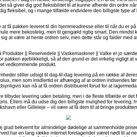
det så giver dig god fleksibilitet til at kunne afhente din ordre nå
ig fleksibel, og i mange tilfælde endvidere den billigste type af
t få pakken leveret til din hjemmeadresse eller til når du er p
mule mere bekostelig, men til gengæld rigtig smart. Den mindst ko
e sig at være at hente ordren selv, men dette står og falder med at 
Produkter || Reservedele || Vaskemaskiner || Valke er jo særd
for pakken øjeblikkeligt, så af den grund er det virkelig vigtigt at v
r det vedkommende produkt.
heder stiller udsigt til dag-til-dag levering på en række af der
rolux, men som imidlertid er afhængig af at ordren indsendes før
synligvis kan nå at få ordren distribueret forud for at lagermeda
e tilbyder levering uden betaling, men i de fleste tilfælde er det 
ris. Ellers må du udse dig den billigste mulighed for levering, 
shavn eller Gilleleje – vil være at få dem til at bringe produkte
høj grad bekvemt for almindelige dødelige at sammenholde priser
rved har en lang række internet foretagender været nødt til at 