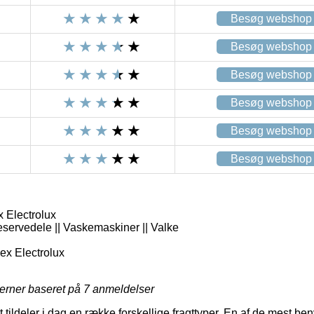
Besøg webshop
Besøg webshop
Besøg webshop
Besøg webshop
Besøg webshop
Besøg webshop
x Electrolux
eservedele || Vaskemaskiner || Valke
x Electrolux
jerner baseret på
7
anmeldelser
tildeler i dag en række forskellige fragttyper. En af de mest benyt