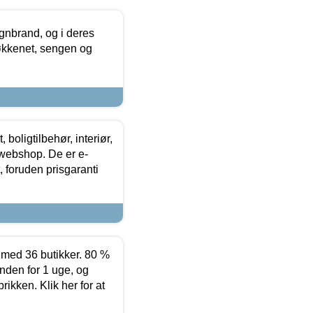
nbrand, og i deres
køkkenet, sengen og
boligtilbehør, interiør,
 webshop. De er e-
 foruden prisgaranti
ed 36 butikker. 80 %
nden for 1 uge, og
ikken. Klik her for at