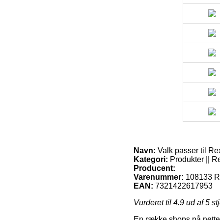
Navn:
Valk passer til Re
Kategori:
Produkter || R
Producent:
Varenummer:
108133 Re
EAN:
7321422617953
Vurderet til
4.9
ud af 5 st
En række shops på nettet 