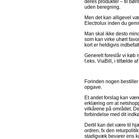
deres produkter – til bø
uden beregning.
Men det kan alligevel vær
Electrolux inden du genne
Man skal ikke desto mind
som kan virke uhørt favo
kort er heldigvis indbefa
Generelt foreslår vi køb 
f.eks. ViaBill, i tilfælde
Forinden nogen bestiller
opgave.
Et andet forslag kan være
erklæring om at netshoppe
vilkårene på området. Det
forbindelse med dit indk
Dertil kan det være til h
ordren, fx den returpolit
stadigvæk bevarer ens kø