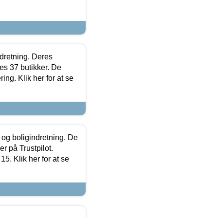
ndretning. Deres
s 37 butikker. De
ing. Klik her for at se
 og boligindretning. De
r på Trustpilot.
5. Klik her for at se