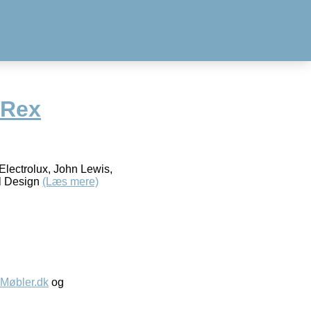
 Rex
Electrolux, John Lewis,
al Design
(Læs mere)
øbler.dk
og