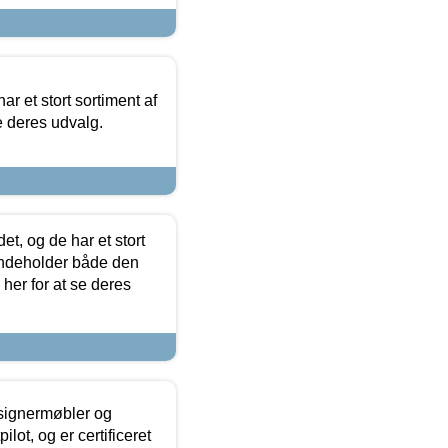
ar et stort sortiment af
e deres udvalg.
t, og de har et stort
 indeholder både den
 her for at se deres
esignermøbler og
lot, og er certificeret