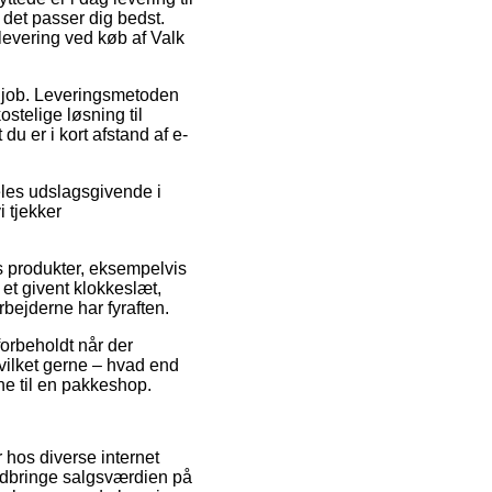
r det passer dig bedst.
 levering ved køb af Valk
å job. Leveringsmetoden
stelige løsning til
du er i kort afstand af e-
eles udslagsgivende i
i tjekker
es produkter, eksempelvis
 et givent klokkeslæt,
rbejderne har fyraften.
forbeholdt når der
hvilket gerne – hvad end
rne til en pakkeshop.
 hos diverse internet
nedbringe salgsværdien på