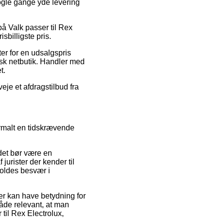
nogle gange yde levering
på Valk passer til Rex
sbilligste pris.
er for en udsalgspris
sk netbutik. Handler med
t.
eje et afdragstilbud fra
ormalt en tidskrævende
 det bør være en
jurister der kender til
rvoldes besvær i
der kan have betydning for
måde relevant, at man
til Rex Electrolux,