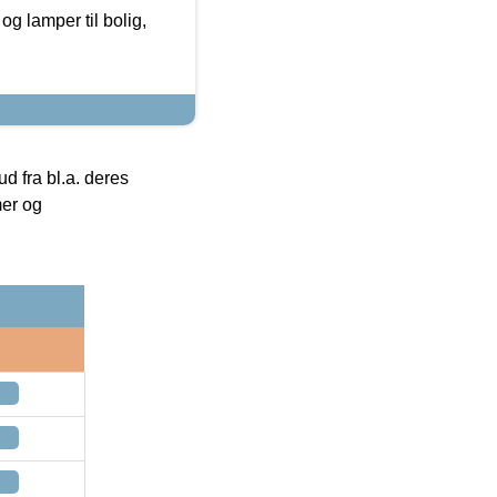
g lamper til bolig,
 fra bl.a. deres
mer og