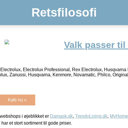
Retsfilosofi
Valk passer til
Electrolux, Electrolux Professional, Rex Electrolux, Husqvarna 
olux, Zanussi, Husqvarna, Kenmore, Novamatic, Philco, Origin
Køb nu »
webshops i øjeblikket er
Damask.dk
,
TrendyLiving.dk
,
MyHomeM
 har et stort sortiment til gode priser.