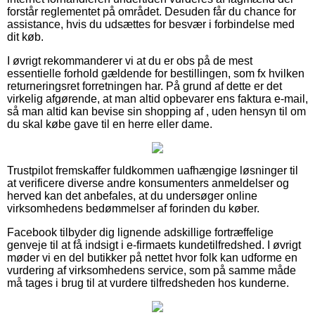
forstår reglementet på området. Desuden får du chance for
assistance, hvis du udsættes for besvær i forbindelse med
dit køb.
I øvrigt rekommanderer vi at du er obs på de mest
essentielle forhold gældende for bestillingen, som fx hvilken
returneringsret forretningen har. På grund af dette er det
virkelig afgørende, at man altid opbevarer ens faktura e-mail,
så man altid kan bevise sin shopping af , uden hensyn til om
du skal købe gave til en herre eller dame.
Trustpilot fremskaffer fuldkommen uafhængige løsninger til
at verificere diverse andre konsumenters anmeldelser og
herved kan det anbefales, at du undersøger online
virksomhedens bedømmelser af forinden du køber.
Facebook tilbyder dig lignende adskillige fortræffelige
genveje til at få indsigt i e-firmaets kundetilfredshed. I øvrigt
møder vi en del butikker på nettet hvor folk kan udforme en
vurdering af virksomhedens service, som på samme måde
må tages i brug til at vurdere tilfredsheden hos kunderne.