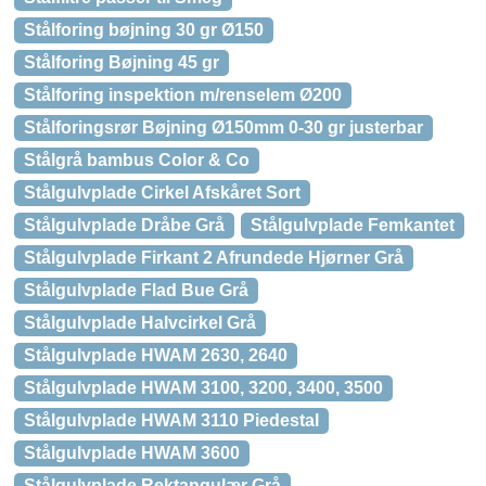
Stålforing bøjning 30 gr Ø150
Stålforing Bøjning 45 gr
Stålforing inspektion m/renselem Ø200
Stålforingsrør Bøjning Ø150mm 0-30 gr justerbar
Stålgrå bambus Color & Co
Stålgulvplade Cirkel Afskåret Sort
Stålgulvplade Dråbe Grå
Stålgulvplade Femkantet
Stålgulvplade Firkant 2 Afrundede Hjørner Grå
Stålgulvplade Flad Bue Grå
Stålgulvplade Halvcirkel Grå
Stålgulvplade HWAM 2630, 2640
Stålgulvplade HWAM 3100, 3200, 3400, 3500
Stålgulvplade HWAM 3110 Piedestal
Stålgulvplade HWAM 3600
Stålgulvplade Rektangulær Grå