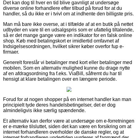
Det kan dog til hver en tid blive gavnligt at undersøge
diverse online forhandlere efter tilbud på forud for at du
handler, så du ikke er i tvivl om at indhente den billigste pris.
Man må bare ikke overse, at i tilfælde af at en butik på nettet
udbyder en vare til en udsalgspris som er ufattelig tiltalende,
så er det mange gange være en indikator for en falsk online
shop. Køb med betalingskort er imidlertid omfavnet af
Indsigelsesordningen, hvilket sikrer køber overfor fup e-
firmaer.
Generelt foreslår vi betalinger med kort eller betalinger med
mobilen. Som en alternativ mulighed kunne du drage nytte
af en afdragsordning fra f.eks. ViaBill, såfremt du har til
hensigt at klare betalingen over en længere periode.
Forud for at nogen shopper på en internet handler kan man
principielt tyde deres handelsbetingelser, det er dog
almindeligvis ikke særlig spændende.
Et alternativ kan derfor være at undersøge om e-forretningen
er e-mærke tilsluttet, siden det kan være en forsikring om at
internet forhandleren overholder de danske regler, og at
internet forhandleren undertiden vurderes af fagmænd der