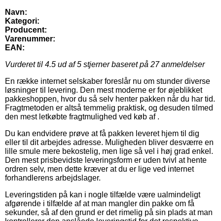
Navn:
Kategori:
Producent:
Varenummer:
EAN:
Vurderet til
4.5
ud af 5 stjerner baseret på
27
anmeldelser
En række internet selskaber foreslår nu om stunder diverse
løsninger til levering. Den mest moderne er for øjeblikket
pakkeshoppen, hvor du så selv henter pakken når du har tid.
Fragtmetoden er altså temmelig praktisk, og desuden tilmed
den mest letkøbte fragtmulighed ved køb af .
Du kan endvidere prøve at få pakken leveret hjem til dig
eller til dit arbejdes adresse. Muligheden bliver desværre en
lille smule mere bekostelig, men lige så vel i høj grad enkel.
Den mest prisbevidste leveringsform er uden tvivl at hente
ordren selv, men dette kræver at du er lige ved internet
forhandlerens arbejdslager.
Leveringstiden på kan i nogle tilfælde være ualmindeligt
afgørende i tilfælde af at man mangler din pakke om få
sekunder, så af den grund er det rimelig på sin plads at man