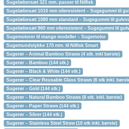
Sugelæbersæt 321 mm. passer til Nilfisk
Sugelæbesæt 1010 mm olieresistent – Sugegummi til gu
Sugelæbesæt 1080 mm standard – Sugegummi til gulvv
Sugelæbesæt 960 mm olieresistent – Sugegummi til gul
Sugemotorer til mange modeller – Sugemotor
Sugemundstykke 170 mm. til Nilfisk Smart
Sugerør – Animal Bamboo Straws (4 stk. inkl børste)
Sugerør – Bamboo (144 stk.)
Sugerør – Black & White (144 stk.)
Sugerør – Clear Reusable Glass Straws (6 stk inkl. børst
Sugerør – Gold (144 stk.)
Sugerør – Natural Bamboo Straws (8 stk. inkl. børste)
Sugerør – Paper Straws (144 stk.)
Sugerør – Silver (144 stk.)
Sugerør – Stainless Steel Straw (10 stk inkl. børste)