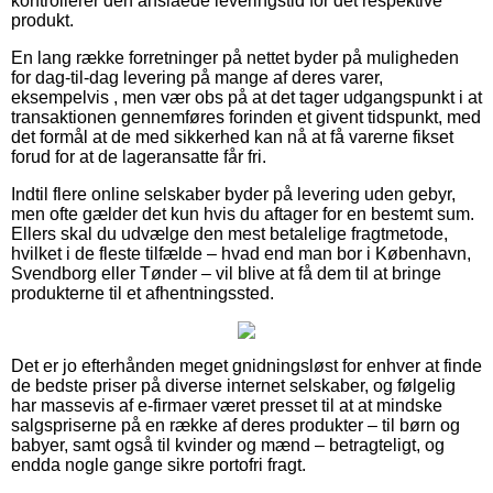
kontrollerer den anslåede leveringstid for det respektive
produkt.
En lang række forretninger på nettet byder på muligheden
for dag-til-dag levering på mange af deres varer,
eksempelvis , men vær obs på at det tager udgangspunkt i at
transaktionen gennemføres forinden et givent tidspunkt, med
det formål at de med sikkerhed kan nå at få varerne fikset
forud for at de lageransatte får fri.
Indtil flere online selskaber byder på levering uden gebyr,
men ofte gælder det kun hvis du aftager for en bestemt sum.
Ellers skal du udvælge den mest betalelige fragtmetode,
hvilket i de fleste tilfælde – hvad end man bor i København,
Svendborg eller Tønder – vil blive at få dem til at bringe
produkterne til et afhentningssted.
Det er jo efterhånden meget gnidningsløst for enhver at finde
de bedste priser på diverse internet selskaber, og følgelig
har massevis af e-firmaer været presset til at at mindske
salgspriserne på en række af deres produkter – til børn og
babyer, samt også til kvinder og mænd – betragteligt, og
endda nogle gange sikre portofri fragt.