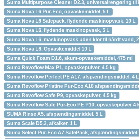
Suma Multipurpose Cleaner D2.3, universalrengøring til
Suma Nova L6 Pur-Eco, opvaskemiddel, 5 L
Suma Nova L6 Safepack, flydende maskinopvask, 10 L
Suma Nova L6, flydende maskinopvask, 5 L
Suma Nova L6, maskinopvask uden klor til hårdt vand, 2
Suma Nova L6, Opvaskemiddel 10 L
Suma Quick Foam D1.6, skum-opvaskemiddel, 475 ml
Suma Revoflow Max P1, opvaskepulver, 4.5 kg
Suma Revoflow Perfect PE A17, afspændingsmiddel, 4 L
Suma Revoflow Pristine Pur-Eco A18 afspændingsmidde
Suma Revoflow Safe P9, opvaskepulver, 4.5 kg
Suma Revoflow Safe Pur-Eco PE P10, opvaskepulver 4 
SUMA Rinse A5, afspændingsmiddel, 5 L
Suma Scale D5.2, afkalker, 1 L
Suma Select Pur-Eco A7 SafePack, afspændingsmiddel,