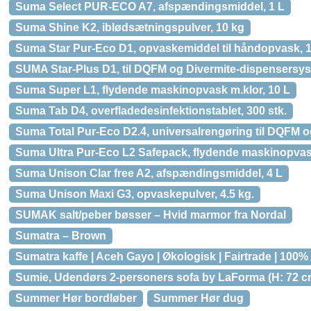
Suma Select PUR-ECO A7, afspændingsmiddel, 1 L
Suma Shine K2, iblødsætningspulver, 10 kg
Suma Star Pur-Eco D1, opvaskemiddel til håndopvask, 1
SUMA Star-Plus D1, til DQFM og Divermite-dispensersys
Suma Super L1, flydende maskinopvask m.klor, 10 L
Suma Tab D4, overfladedesinfektionstablet, 300 stk.
Suma Total Pur-Eco D2.4, universalrengøring til DQFM o
Suma Ultra Pur-Eco L2 Safepack, flydende maskinopvas
Suma Unison Clar free A2, afspændingsmiddel, 4 L
Suma Unison Maxi G3, opvaskepulver, 4.5 kg.
SUMAK salt/peber bøsser – Hvid marmor fra Nordal
Sumatra – Brown
Sumatra kaffe | Aceh Gayo | Økologisk | Fairtrade | 100%
Sumie, Udendørs 2-personers sofa by LaForma (H: 72 cm.
Summer Hør bordløber
Summer Hør dug