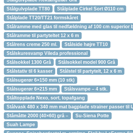
Stålgulvplade TT80
Stålplade Cirkel Sort Ø110 cm
Stålplade TT20/TT21 formskåret
Stålramme med glas til nedfældning af 100 cm superio
Stålramme til partyteltet 12 x 6 m
Stålrens creme 250 ml.
Stålside højre TT10
Stålskuresvamp Vileda professional
Stålsokkel 1300 Grå
Stålsokkel model 900 Grå
Stålstativ til 6 kasser
Stålstel til partytelt, 12 x 6 m
Stålsugerør 6×150 mm (10 stk)
Stålsugerør 6×215 mm
Stålsvampe – 4 stk.
Ståltopplade Nexo, sort, topafgang
Stålvask 480 x 340 mm mat bagplade strainer passer til 
Ståmåtte 2000 (40×60) grå –
Su-Siena Potte
Suah Lampe