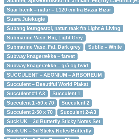
Suanne, Spisebordsstol m. armlæn, Fløjl by LaForma (H: 
Suar bænk – natur – L120 cm fra Bazar Bizar
Suara Julekugle
Subang loungestol, natur, teak fra Light & Living
Submarine Vase, Big, Light Grey
Submarine Vase, Fat, Dark grey
Subtle – White
Subway knagerække – farvet
Subway knagerække – grå og hvid
SUCCULENT – AEONIUM – ARBOREUM
Succulent – Beautiful World Plakat
Succulent #1 A3
Succulent 1
Succulent 1 -50 x 70
Succulent 2
Succulent 2-50 x 70
Succulent 2-A3
Suck UK – 3d Butterfly Sticky Notes Set
Suck UK – 3d Sticky Notes Butterfly