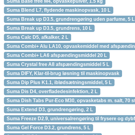
Suma Base free M4, opvaskepulver, 1.5 kg
Suma Blend L7, flydende maskinopvask, 10 L
Suma Break up D3.5, grundrengøring uden parfume, 5 L
Suma Break up D3.5, grundrens, 10 L
Suma Calc D5, afkalker, 2 L
Suma Combi+ Alu LA10, opvaskemiddel med afspænding
Suma Combi+ LA6 afspændingsmiddel 20 L
Suma Crystal free A8 afspændingsmiddel 5 L
Suma DIFY, Klar-til-brug løsning til maskinopvask
Suma Dip Plus K1.1, iblødsætningsmiddel, 5 L
Suma Dis D4, overfladedesinfektion, 2 L
Suma Dish Tabs Pur-Eco M30, opvasketabs m. salt, 70 st
Suma Extend D3, grundrengøring, 2 L
Suma Freeze D2.9, universalrengøring til frysere og dybf
Suma Gel Force D3.2, grundrens, 5 L