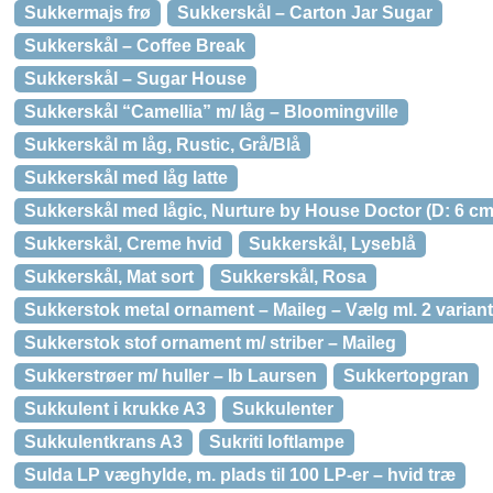
Sukkermajs frø
Sukkerskål – Carton Jar Sugar
Sukkerskål – Coffee Break
Sukkerskål – Sugar House
Sukkerskål “Camellia” m/ låg – Bloomingville
Sukkerskål m låg, Rustic, Grå/Blå
Sukkerskål med låg latte
Sukkerskål med lågic, Nurture by House Doctor (D: 6 cm.
Sukkerskål, Creme hvid
Sukkerskål, Lyseblå
Sukkerskål, Mat sort
Sukkerskål, Rosa
Sukkerstok metal ornament – Maileg – Vælg ml. 2 variant
Sukkerstok stof ornament m/ striber – Maileg
Sukkerstrøer m/ huller – Ib Laursen
Sukkertopgran
Sukkulent i krukke A3
Sukkulenter
Sukkulentkrans A3
Sukriti loftlampe
Sulda LP væghylde, m. plads til 100 LP-er – hvid træ