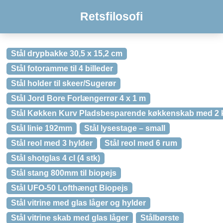
Retsfilosofi
Stål drypbakke 30,5 x 15,2 cm
Stål fotoramme til 4 billeder
Stål holder til skeer/Sugerør
Stål Jord Bore Forlængerrør 4 x 1 m
Stål Køkken Kurv Pladsbesparende køkkenskab med 2 kur
Stål linie 192mm
Stål lysestage – small
Stål reol med 3 hylder
Stål reol med 6 rum
Stål shotglas 4 cl (4 stk)
Stål stang 800mm til biopejs
Stål UFO-50 Lofthængt Biopejs
Stål vitrine med glas låger og hylder
Stål vitrine skab med glas låger
Stålbørste