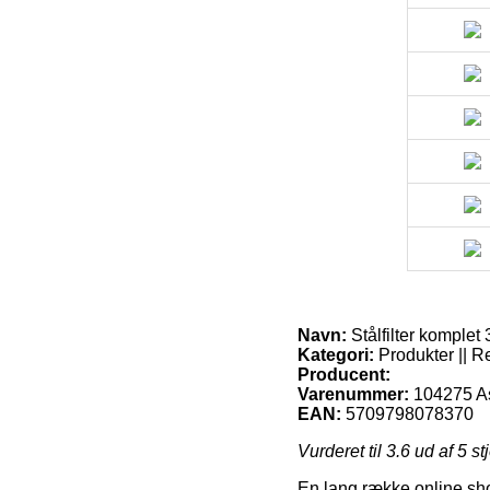
Navn:
Stålfilter komplet 
Kategori:
Produkter || Re
Producent:
Varenummer:
104275 A
EAN:
5709798078370
Vurderet til
3.6
ud af 5 st
En lang række online sho