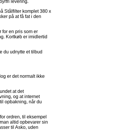
yrfri levering.
å Stålfilter komplet 380 x
er på at få fat i den
r for en pris som er
. Kortkøb er imidlertid
e du udnytte et tilbud
og er det normalt ikke
undet at det
vning, og at internet
til opbakning, når du
or ordren, til eksempel
 man altid opbevarer sin
asser til Asko, uden