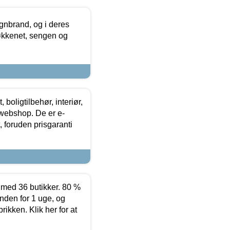
nbrand, og i deres
køkkenet, sengen og
boligtilbehør, interiør,
 webshop. De er e-
 foruden prisgaranti
ed 36 butikker. 80 %
nden for 1 uge, og
ikken. Klik her for at