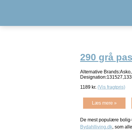
290 grå pas
Alternative Brands:Asko,
Designation:131527,13
1189
kr.
(Vis fragtpris)
Læs mere »
De mest populære bolig-
Bydahlliving.dk
, som alle