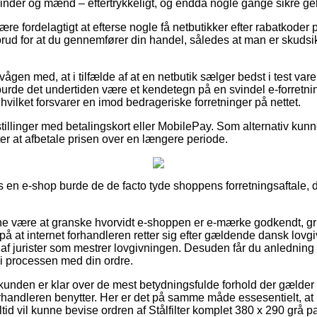
vinder og mænd – eftertrykkeligt, og endda nogle gange sikre geb
e fordelagtigt at efterse nogle få netbutikker efter rabatkoder p
orud for at du gennemfører din handel, således at man er skudsikk
ågen med, at i tilfælde af at en netbutik sælger bedst i test vare
urde det undertiden være et kendetegn på en svindel e-forretning
hvilket forsvarer en imod bedrageriske forretninger på nettet.
tillinger med betalingskort eller MobilePay. Som alternativ kunn
ter at afbetale prisen over en længere periode.
s en e-shop burde de de facto tyde shoppens forretningsaftale, d
unne være at granske hvorvidt e-shoppen er e-mærke godkendt, gr
 på at internet forhandleren retter sig efter gældende dansk lovgi
 af jurister som mestrer lovgivningen. Desuden får du anledning 
 i processen med din ordre.
kunden er klar over de mest betydningsfulde forhold der gælder f
forhandleren benytter. Her er det på samme måde essesentielt, at
ltid vil kunne bevise ordren af Stålfilter komplet 380 x 290 grå p