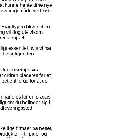
ig at kunne hente dine nye
ste leveringsmåde ved køb
Fragttypen bliver tit en
g vil dog utvivlsomt
erens bopæl.
igt essentiel hvis vi har
u besigtiger den
ukter, eksempelvis
t ordren placeres før et
betjent forud for at de
er handles for en præcis
digt om du befinder sig i
 udleveringssted.
kellige firmaer på nettet,
odukter – til piger og