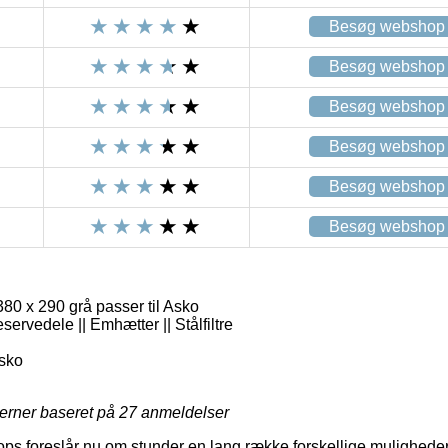
Besøg webshop
Besøg webshop
Besøg webshop
Besøg webshop
Besøg webshop
Besøg webshop
380 x 290 grå passer til Asko
servedele || Emhætter || Stålfiltre
sko
jerner baseret på
27
anmeldelser
ps foreslår nu om stunder en lang række forskellige muligheder 