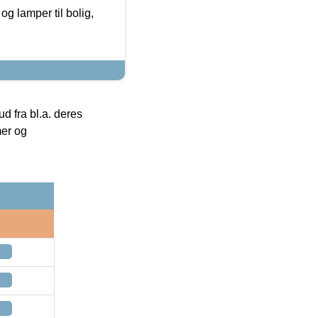
g lamper til bolig,
 fra bl.a. deres
mer og