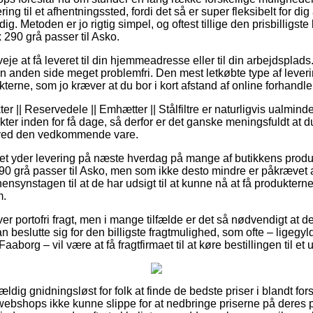
ring til et afhentningssted, fordi det så er super fleksibelt for d
dig. Metoden er jo rigtig simpel, og oftest tillige den prisbillig
x 290 grå passer til Asko.
e at få leveret til din hjemmeadresse eller til din arbejdsplads. 
 anden side meget problemfri. Den mest letkøbte type af leverin
terne, som jo kræver at du bor i kort afstand af online forhandl
 || Reservedele || Emhætter || Stålfiltre er naturligvis ualmindel
ter inden for få dage, så derfor er det ganske meningsfuldt at d
 ved den vedkommende vare.
ttet yder levering på næste hverdag på mange af butikkens prod
290 grå passer til Asko, men som ikke desto mindre er påkrævet a
ensynstagen til at de har udsigt til at kunne nå at få produkterne 
m.
er portofri fragt, men i mange tilfælde er det så nødvendigt at d
n beslutte sig for den billigste fragtmulighed, som ofte – ligegyl
Faaborg – vil være at få fragtfirmaet til at køre bestillingen til et
ældig gnidningsløst for folk at finde de bedste priser i blandt fors
 webshops ikke kunne slippe for at nedbringe priserne på deres pr