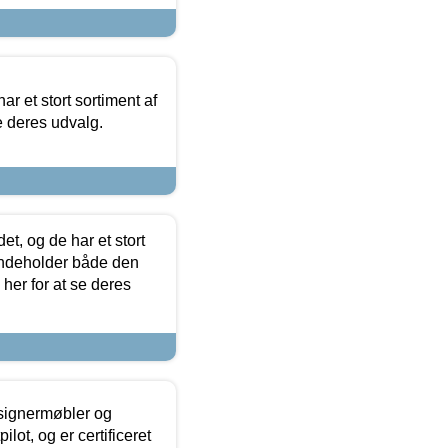
ar et stort sortiment af
e deres udvalg.
t, og de har et stort
 indeholder både den
 her for at se deres
esignermøbler og
lot, og er certificeret