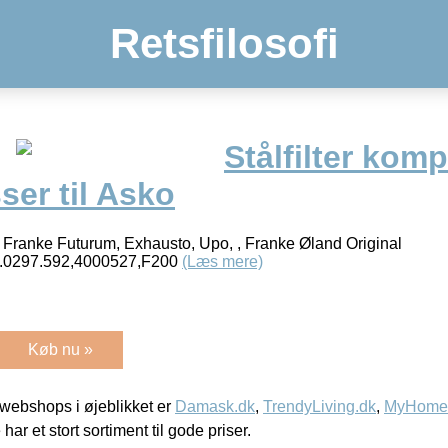
Retsfilosofi
Stålfilter komp
ser til Asko
 Franke Futurum, Exhausto, Upo, , Franke Øland Original
3.0297.592,4000527,F200
(Læs mere)
Køb nu »
webshops i øjeblikket er
Damask.dk
,
TrendyLiving.dk
,
MyHomeM
 har et stort sortiment til gode priser.