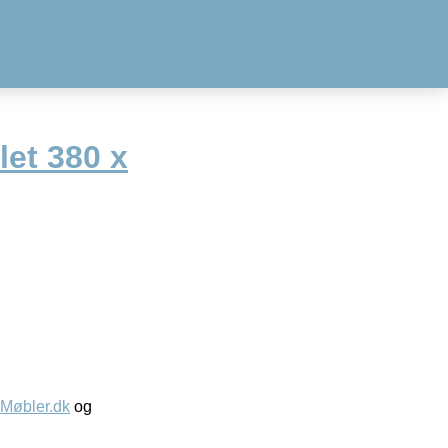
let 380 x
øbler.dk
og