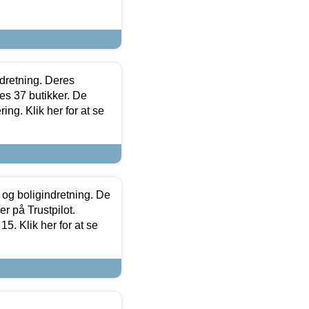
ndretning. Deres
s 37 butikker. De
ing. Klik her for at se
 og boligindretning. De
r på Trustpilot.
5. Klik her for at se