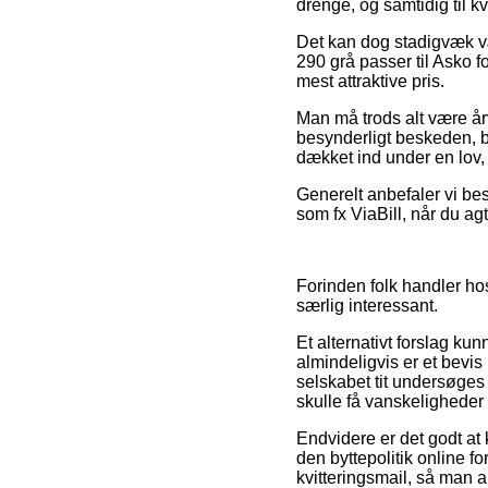
drenge, og samtidig til k
Det kan dog stadigvæk vær
290 grå passer til Asko f
mest attraktive pris.
Man må trods alt være årv
besynderligt beskeden, b
dækket ind under en lov, 
Generelt anbefaler vi bes
som fx ViaBill, når du ag
Forinden folk handler ho
særlig interessant.
Et alternativt forslag k
almindeligvis er et bevis
selskabet tit undersøges
skulle få vanskeligheder
Endvidere er det godt at 
den byttepolitik online 
kvitteringsmail, så man a