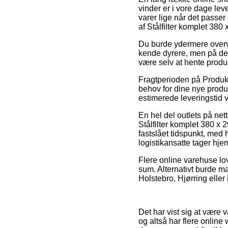
vinder er i vore dage leve
varer lige når det passer 
af Stålfilter komplet 380 
Du burde ydermere overvej
kende dyrere, men på den
være selv at hente produk
Fragtperioden på Produkter
behov for dine nye produk
estimerede leveringstid
En hel del outlets på ne
Stålfilter komplet 380 x 
fastslået tidspunkt, med h
logistikansatte tager hje
Flere online varehuse lov
sum. Alternativt burde ma
Holstebro, Hjørring eller 
Det har vist sig at være v
og altså har flere online