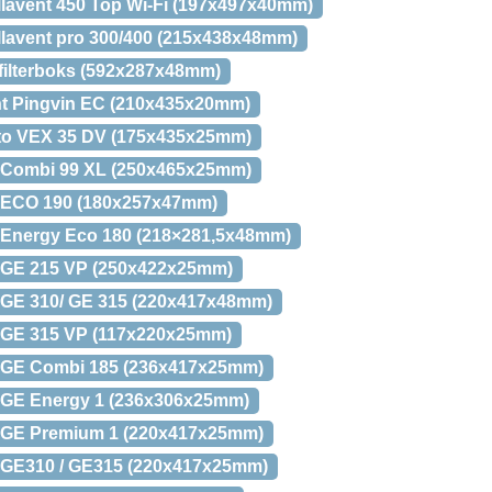
 Villavent 450 Top Wi-Fi (197x497x40mm)
 Villavent pro 300/400 (215x438x48mm)
rn filterboks (592x287x48mm)
vent Pingvin EC (210x435x20mm)
austo VEX 35 DV (175x435x25mm)
vex Combi 99 XL (250x465x25mm)
vex ECO 190 (180x257x47mm)
ex Energy Eco 180 (218×281,5x48mm)
vex GE 215 VP (250x422x25mm)
ex GE 310/ GE 315 (220x417x48mm)
vex GE 315 VP (117x220x25mm)
vex GE Combi 185 (236x417x25mm)
vex GE Energy 1 (236x306x25mm)
vex GE Premium 1 (220x417x25mm)
vex GE310 / GE315 (220x417x25mm)