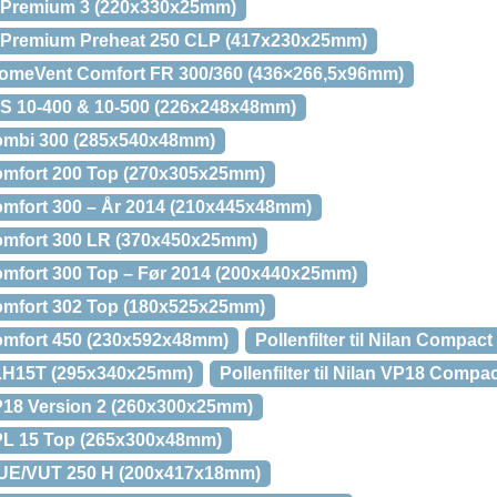
vex Premium 3 (220x330x25mm)
vex Premium Preheat 250 CLP (417x230x25mm)
al HomeVent Comfort FR 300/360 (436×266,5x96mm)
 ERS 10-400 & 10-500 (226x248x48mm)
n Combi 300 (285x540x48mm)
n Comfort 200 Top (270x305x25mm)
n Comfort 300 – År 2014 (210x445x48mm)
n Comfort 300 LR (370x450x25mm)
n Comfort 300 Top – Før 2014 (200x440x25mm)
n Comfort 302 Top (180x525x25mm)
n Comfort 450 (230x592x48mm)
Pollenfilter til Nilan Compa
n VLH15T (295x340x25mm)
Pollenfilter til Nilan VP18 Comp
n VP18 Version 2 (260x300x25mm)
n VPL 15 Top (265x300x48mm)
ts VUE/VUT 250 H (200x417x18mm)