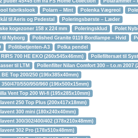
2 puder 45×45 cm fra FS Home Collection
Polarammer – P
ool fabrikslook
Polarn – Mint
Polenka Vægreol
Pole
ål til Aeris og Pedestal
Poleringsbørste – Læder
amiske kogezoner 158 x 224 mm
Poleringsklud
Polet Nyb
 til Nyborg
Polished Granite 0119 Bordlampe – Hvid
P
0
Politibetjenten-A3
Polka pendel
alda RIRS 700 HE EKO (260x545x46mm)
Pollefiltersæt til S
passer til LTM
Pollenfilter Nilan Comfort 300 – t.o.m 200
cma BE Top 200/250 (196x385x40mm)
oD 350/470/550/950/960 (196x500x15mm)
 Villa Vent Top 200 Wi-fi (195x285x10mm)
 Villavent 250 Top Plus (200x417x18mm)
Villavent 300 mini (180x240x40mm)
 Villavent 300/302/400/402 (378x210x48mm)
 Villavent 302 Pro (178x510x48mm)