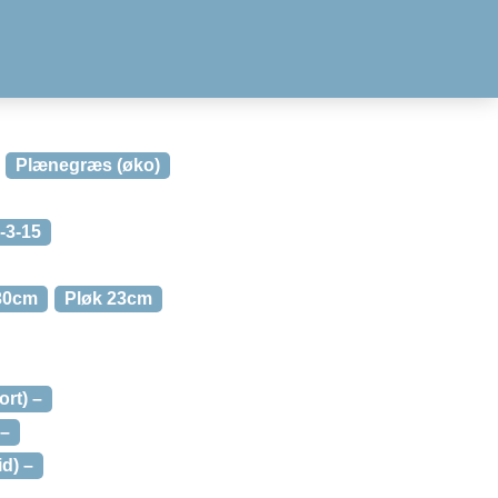
Plænegræs (øko)
-3-15
 30cm
Pløk 23cm
rt) –
 –
d) –