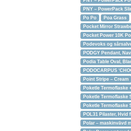
PNY – PowerPack Powe
PNY – PowerPack Sli
Po Po
Poa Grass
Pocket Mirror Strawb
Pocket Power 10K Po
Podevoks og sårsalv
PODGY Pendant, Nav
Podia Table Oval, Bla
PODOCARPUS ‘CHO
Point Stripe – Cream
Poketle Termoflaske 
Poketle Termoflaske 
Poketle Termoflaske 
POL31 Pilaster, Hvid 
Polar – maskinvävd m