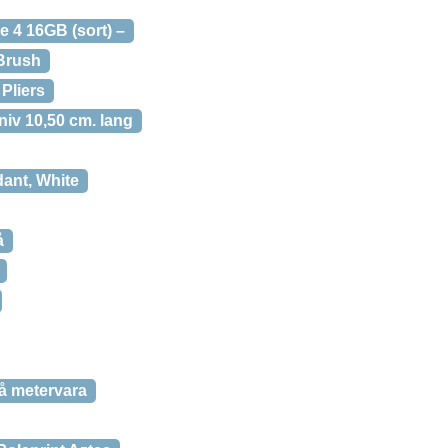
 4 16GB (sort) –
Brush
 Pliers
iv 10,50 cm. lang
nt, White
å
å metervara