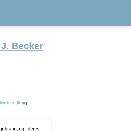
 J. Becker
øbler.dk
og
nbrand, og i deres