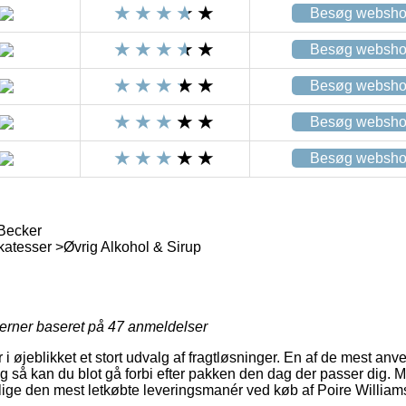
Besøg websh
Besøg websh
Besøg websh
Besøg websh
Besøg websh
 Becker
katesser >Øvrig Alkohol & Sirup
jerner baseret på
47
anmeldelser
i øjeblikket et stort udvalg af fragtløsninger. En af de mest anve
g så kan du blot gå forbi efter pakken den dag der passer dig. 
illige den mest letkøbte leveringsmanér ved køb af Poire William