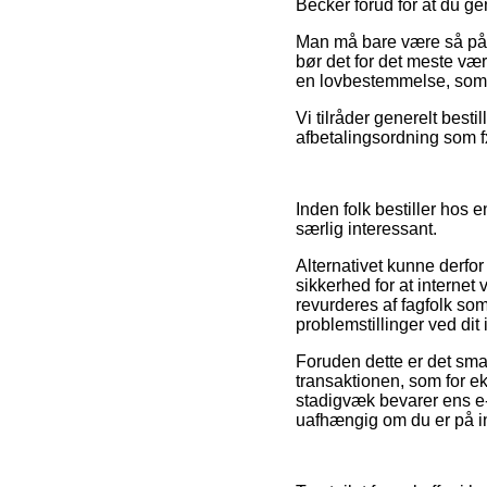
Becker forud for at du gen
Man må bare være så påva
bør det for det meste væ
en lovbestemmelse, som 
Vi tilråder generelt best
afbetalingsordning som fx
Inden folk bestiller hos 
særlig interessant.
Alternativet kunne derfor
sikkerhed for at internet
revurderes af fagfolk som 
problemstillinger ved dit
Foruden dette er det smar
transaktionen, som for ek
stadigvæk bevarer ens e-
uafhængig om du er på in