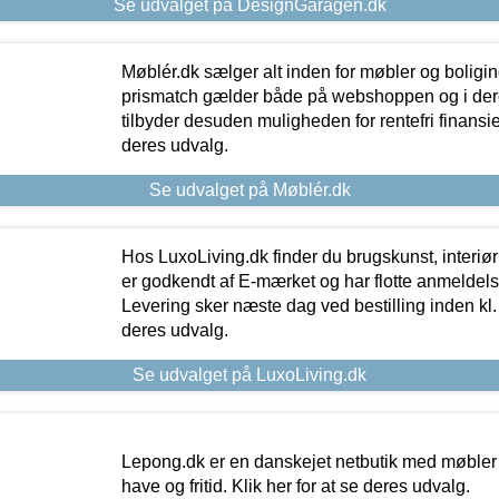
Se udvalget på DesignGaragen.dk
Møblér.dk sælger alt inden for møbler og boligi
prismatch gælder både på webshoppen og i dere
tilbyder desuden muligheden for rentefri finansier
deres udvalg.
Se udvalget på Møblér.dk
Hos LuxoLiving.dk finder du brugskunst, interiør
er godkendt af E-mærket og har flotte anmeldelse
Levering sker næste dag ved bestilling inden kl. 1
deres udvalg.
Se udvalget på LuxoLiving.dk
Lepong.dk er en danskejet netbutik med møbler o
have og fritid. Klik her for at se deres udvalg.