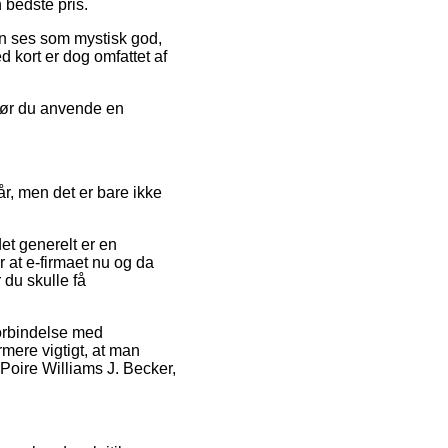
n bedste pris.
an ses som mystisk god,
 kort er dog omfattet af
 bør du anvende en
år, men det er bare ikke
et generelt er en
r at e-firmaet nu og da
 du skulle få
forbindelse med
rmere vigtigt, at man
Poire Williams J. Becker,