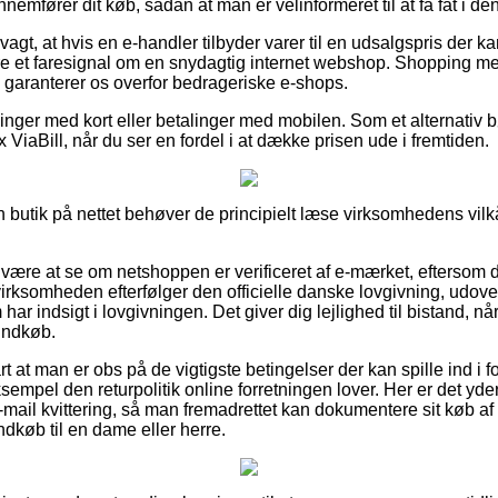
nemfører dit køb, sådan at man er velinformeret til at få fat i de
gt, at hvis en e-handler tilbyder varer til en udsalgspris der k
re et faresignal om en snydagtig internet webshop. Shopping med
garanterer os overfor bedrageriske e-shops.
illinger med kort eller betalinger med mobilen. Som et alternativ
 ViaBill, når du ser en fordel i at dække prisen ude i fremtiden.
en butik på nettet behøver de principielt læse virksomhedens vilk
 være at se om netshoppen er verificeret af e-mærket, eftersom d
 virksomheden efterfølger den officielle danske lovgivning, udove
har indsigt i lovgivningen. Det giver dig lejlighed til bistand, når
 indkøb.
t at man er obs på de vigtigste betingelser der kan spille ind i 
sempel den returpolitik online forretningen lover. Her er det yde
mail kvittering, så man fremadrettet kan dokumentere sit køb af 
dkøb til en dame eller herre.