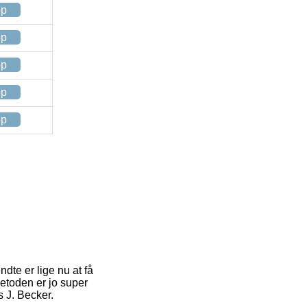
op
op
op
op
op
ndte er lige nu at få
Metoden er jo super
s J. Becker.