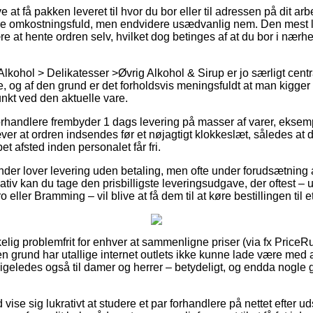
 at få pakken leveret til hvor du bor eller til adressen på dit ar
 omkostningsfuld, men endvidere usædvanlig nem. Den mest le
e at hente ordren selv, hvilket dog betinges af at du bor i nær
lkohol > Delikatesser >Øvrig Alkohol & Sirup er jo særligt cent
 og af den grund er det forholdsvis meningsfuldt at man kigge
nkt ved den aktuelle vare.
forhandlere frembyder 1 dags levering på masser af varer, eksem
ver at ordren indsendes før et nøjagtigt klokkeslæt, således at
pet afsted inden personalet får fri.
nder lover levering uden betaling, men ofte under forudsætning a
ativ kan du tage den prisbilligste leveringsudgave, der oftest –
 eller Bramming – vil blive at få dem til at køre bestillingen til 
kelig problemfrit for enhver at sammenligne priser (via fx PriceRu
en grund har utallige internet outlets ikke kunne lade være med
 ligeledes også til damer og herrer – betydeligt, og endda nogle
d vise sig lukrativt at studere et par forhandlere på nettet efter 