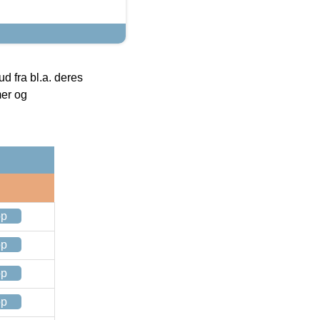
 fra bl.a. deres
mer og
op
op
op
op