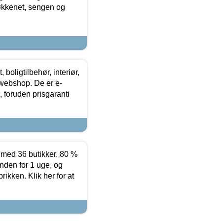
køkkenet, sengen og
boligtilbehør, interiør,
 webshop. De er e-
 foruden prisgaranti
ed 36 butikker. 80 %
nden for 1 uge, og
ikken. Klik her for at