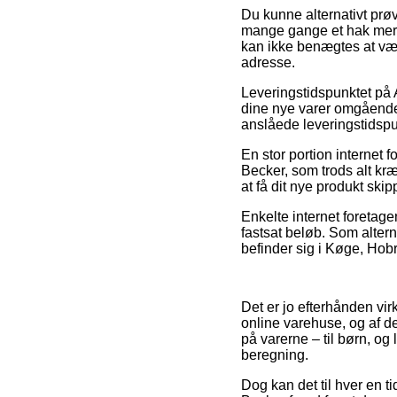
Du kunne alternativt prøve
mange gange et hak mere
kan ikke benægtes at vær
adresse.
Leveringstidspunktet på A
dine nye varer omgående,
anslåede leveringstidspu
En stor portion internet 
Becker, som trods alt kræ
at få dit nye produkt skip
Enkelte internet foretage
fastsat beløb. Som altern
befinder sig i Køge, Hobro
Det er jo efterhånden vir
online varehuse, og af d
på varerne – til børn, og
beregning.
Dog kan det til hver en ti