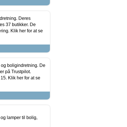
ndretning. Deres
s 37 butikker. De
ing. Klik her for at se
 og boligindretning. De
r på Trustpilot.
5. Klik her for at se
g lamper til bolig,