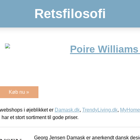
Retsfilosofi
Poire Williams
Køb nu »
webshops i øjeblikket er
Damask.dk
,
TrendyLiving.dk
,
MyHomeM
 har et stort sortiment til gode priser.
Georg Jensen Damask er anerkendt dansk desig