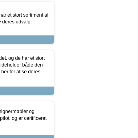
ar et stort sortiment af
e deres udvalg.
t, og de har et stort
 indeholder både den
 her for at se deres
esignermøbler og
lot, og er certificeret