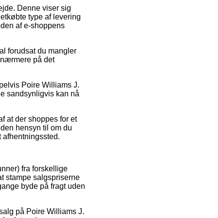
bejde. Denne viser sig
tkøbte type af levering
heden af e-shoppens
ral forudsat du mangler
r nærmere på det
pelvis Poire Williams J.
 de sandsynligvis kan nå
f at der shoppes for et
 uden hensyn til om du
et afhentningssted.
nner) fra forskellige
 at stampe salgspriserne
 gange byde på fragt uden
udsalg på Poire Williams J.