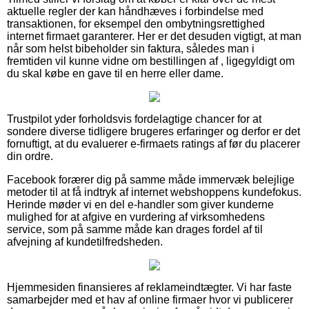
aktuelle regler der kan håndhæves i forbindelse med
transaktionen, for eksempel den ombytningsrettighed
internet firmaet garanterer. Her er det desuden vigtigt, at man
når som helst bibeholder sin faktura, således man i
fremtiden vil kunne vidne om bestillingen af , ligegyldigt om
du skal købe en gave til en herre eller dame.
Trustpilot yder forholdsvis fordelagtige chancer for at
sondere diverse tidligere brugeres erfaringer og derfor er det
fornuftigt, at du evaluerer e-firmaets ratings af før du placerer
din ordre.
Facebook forærer dig på samme måde immervæk belejlige
metoder til at få indtryk af internet webshoppens kundefokus.
Herinde møder vi en del e-handler som giver kunderne
mulighed for at afgive en vurdering af virksomhedens
service, som på samme måde kan drages fordel af til
afvejning af kundetilfredsheden.
Hjemmesiden finansieres af reklameindtægter. Vi har faste
samarbejder med et hav af online firmaer hvor vi publicerer