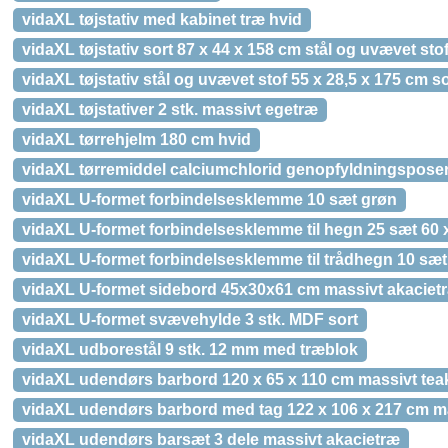
vidaXL tøjstativ med kabinet træ hvid
vidaXL tøjstativ sort 87 x 44 x 158 cm stål og uvævet sto
vidaXL tøjstativ stål og uvævet stof 55 x 28,5 x 175 cm so
vidaXL tøjstativer 2 stk. massivt egetræ
vidaXL tørrehjelm 180 cm hvid
vidaXL tørremiddel calciumchlorid genopfyldningsposer 
vidaXL U-formet forbindelsesklemme 10 sæt grøn
vidaXL U-formet forbindelsesklemme til hegn 25 sæt 60
vidaXL U-formet forbindelsesklemme til trådhegn 10 sæt 
vidaXL U-formet sidebord 45x30x61 cm massivt akaciet
vidaXL U-formet svævehylde 3 stk. MDF sort
vidaXL udborestål 9 stk. 12 mm med træblok
vidaXL udendørs barbord 120 x 65 x 110 cm massivt tea
vidaXL udendørs barbord med tag 122 x 106 x 217 cm m
vidaXL udendørs barsæt 3 dele massivt akacietræ