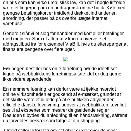
en pris som kan virke urealistisk lav, kan det i nogle tilfælde
være et fingerpeg om en bedragerisk online butik. Køb med
gængse betalingskort er imidlertid dækket ind under en
anordning, der passer på os overfor uægte internet
varehuse.
Generelt slår vi et slag for handler med kort eller betalinger
med mobilen. Som et alternativ kan du overveje et
afdragstilbud fra for eksempel ViaBill, hvis du efterspørger at
finansiere pengene over flere uger.
Før nogen bestiller hos en e-forretning bør de ideelt set
kigge på webbutikkens forretningsaftale, det er dog gerne
ikke videre spændende.
En nemmere løsning kan derfor være at tjekke hvorvidt
online virksomheden er godkendt af e-mærket, grundet at
det skulle være et billede på at e-butikken adlyder den
officielle danske lovgivning, udover at webbutikken jævnligt
ses til af eksperter som mestrer de gældende regler.
Desuden tilbydes du anledning til en håndsrækning, såfremt
du forvoldes besvær som følge af din shopping.
Tilmed stiller vi forslag om at køber er klar over de mest