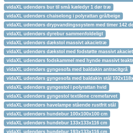
vidaXL udendørs bur til små kæledyr 1 dør træ
vidaXL udendørs chaiselong i polyrattan grå/beige
vidaXL udendørs drypvandingssystem med timer 142 de
vidaXL udendørs dyrebur sammenfoldeligt
vidaXL udendørs dækstol massivt akacietræ
vidaXL udendørs dækstol med fodstøtte massivt akacie
vidaXL udendørs fodskammel med hynde massivt teakt
vidaXL udendørs gyngesofa med baldakin antracitgrå
vidaXL udendørs gyngesofa med baldakin stål 192x118x
vidaXL udendørs gyngestol i polyrattan hvid
vidaXL udendørs gyngestol textilene cremefarvet
vidaXL udendørs havelampe stående rustfrit stål
vidaXL udendørs hundebur 100x100x100 cm
vidaXL udendørs hundebur 133x133x116 cm
vidaXL udendørs hundebur 193x133x116 cm