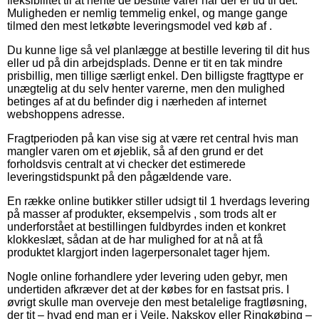
fleksibilitet til at hente de bestilte varer når der er tid til det.
Muligheden er nemlig temmelig enkel, og mange gange
tilmed den mest letkøbte leveringsmodel ved køb af .
Du kunne lige så vel planlægge at bestille levering til dit hus
eller ud på din arbejdsplads. Denne er tit en tak mindre
prisbillig, men tillige særligt enkel. Den billigste fragttype er
unægtelig at du selv henter varerne, men den mulighed
betinges af at du befinder dig i nærheden af internet
webshoppens adresse.
Fragtperioden på kan vise sig at være ret central hvis man
mangler varen om et øjeblik, så af den grund er det
forholdsvis centralt at vi checker det estimerede
leveringstidspunkt på den pågældende vare.
En række online butikker stiller udsigt til 1 hverdags levering
på masser af produkter, eksempelvis , som trods alt er
underforstået at bestillingen fuldbyrdes inden et konkret
klokkeslæt, sådan at de har mulighed for at nå at få
produktet klargjort inden lagerpersonalet tager hjem.
Nogle online forhandlere yder levering uden gebyr, men
undertiden afkræver det at der købes for en fastsat pris. I
øvrigt skulle man overveje den mest betalelige fragtløsning,
der tit – hvad end man er i Vejle, Nakskov eller Ringkøbing –