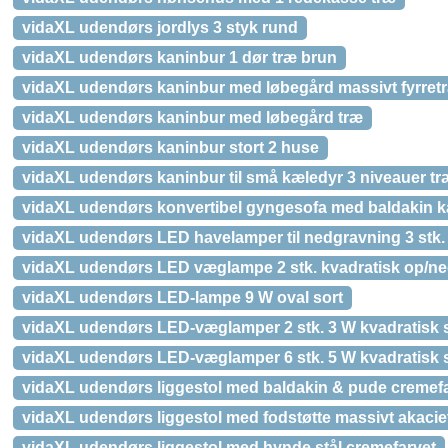
vidaXL udendørs jordlys 3 styk rund
vidaXL udendørs kaninbur 1 dør træ brun
vidaXL udendørs kaninbur med løbegård massivt fyrret
vidaXL udendørs kaninbur med løbegård træ
vidaXL udendørs kaninbur stort 2 huse
vidaXL udendørs kaninbur til små kæledyr 3 niveauer tr
vidaXL udendørs konvertibel gyngesofa med baldakin ka
vidaXL udendørs LED havelamper til nedgravning 3 stk. 
vidaXL udendørs LED væglampe 2 stk. kvadratisk op/n
vidaXL udendørs LED-lampe 9 W oval sort
vidaXL udendørs LED-væglamper 2 stk. 3 W kvadratisk 
vidaXL udendørs LED-væglamper 6 stk. 5 W kvadratisk s
vidaXL udendørs liggestol med baldakin & pude cremef
vidaXL udendørs liggestol med fodstøtte massivt akaci
vidaXL udendørs liggestol med hynde stål cremefarvet