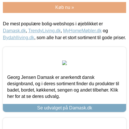
Køb nu »
De mest populære bolig-webshops i øjeblikket er
Damask.dk
,
TrendyLiving.dk
,
MyHomeMøbler.dk
og
Bydahlliving.dk
, som alle har et stort sortiment til gode priser.
Georg Jensen Damask er anerkendt dansk
designbrand, og i deres sortiment finder du produkter til
badet, bordet, køkkenet, sengen og andet tilbehør. Klik
her for at se deres udvalg.
Se udvalget på Damask.dk