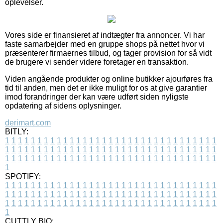
oplevelser.
Vores side er finansieret af indtægter fra annoncer. Vi har
faste samarbejder med en gruppe shops på nettet hvor vi
præsenterer firmaernes tilbud, og tager provision for så vidt
de brugere vi sender videre foretager en transaktion.
Viden angående produkter og online butikker ajourføres fra
tid til anden, men det er ikke muligt for os at give garantier
imod forandringer der kan være udført siden nyligste
opdatering af sidens oplysninger.
derimart.com
BITLY:
1
1
1
1
1
1
1
1
1
1
1
1
1
1
1
1
1
1
1
1
1
1
1
1
1
1
1
1
1
1
1
1
1
1
1
1
1
1
1
1
1
1
1
1
1
1
1
1
1
1
1
1
1
1
1
1
1
1
1
1
1
1
1
1
1
1
1
1
1
1
1
1
1
1
1
1
1
1
1
1
1
1
1
1
1
1
1
1
1
1
1
1
1
1
1
1
1
1
1
1
SPOTIFY:
1
1
1
1
1
1
1
1
1
1
1
1
1
1
1
1
1
1
1
1
1
1
1
1
1
1
1
1
1
1
1
1
1
1
1
1
1
1
1
1
1
1
1
1
1
1
1
1
1
1
1
1
1
1
1
1
1
1
1
1
1
1
1
1
1
1
1
1
1
1
1
1
1
1
1
1
1
1
1
1
1
1
1
1
1
1
1
1
1
1
1
1
1
1
1
1
1
1
1
1
CUTTLY BIO: