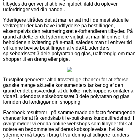
tilbydes du genvej til at blive hjulpet, ifald du oplever
udfordringer ved din handel.
Yderligere tilrådes det at man er sat ind i de mest aktuelle
vedtægter der kan have indflydelse på bestillingen,
eksempelvis den returneringsret e-forhandleren tilbyder. På
grund af dette er det ydermere vigtigt, at man til enhver tid
beholder sin kvittering på e-mail, således man til enhver tid
vil kunne bevise bestillingen af vidaXL udendørs
spisebordssæt 3 dele polyrattan og glas, uafhængig om man
shopper til en dreng eller pige.
Trustpilot genererer altid troværdige chancer for at efterse
ganske mange aktuelle konsumenters tanker og af den
grund er det prisværdigt, at du tolker netshoppens omtaler af
vidaXL udendørs spisebordssæt 3 dele polyrattan og glas
forinden du færdiggør din shopping.
Facebook resulterer i på samme måde de facto fremragende
chancer for at få kendskab til e-butikkens kundetilfredshed. I
øvrigt møder vi endda online webshops som tilbyder folk at
notere en bedømmelse af deres købsoplevelse, hvilket
ydermere må tages i brug til vurdering af tidligere kunders