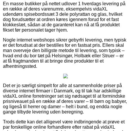
En masse butikker på nettet udlover 1 hverdags levering på
en række af deres varenumre, eksempelvis vidaXL
udendørs spisebordssæt 3 dele polyrattan og glas, hvilket
dog forudsætter at ordren køres igennem forud for et fast
klokkeslæt, sådan at de garanteret kan nå at få produktet
fikset før personalet tager hjem.
Nogle internet webshops sikrer gebyrfri levering, men typisk
er det forudsat at der bestilles for en fastsat pris. Ellers skal
man overveje den billigste metode til levering, som typisk –
hvad end du bor tæt på Helsingør, Holbæk eller Struer – er
at få fragtmanden til at bringe dine produkter til et
afhentningssted.
Det er jo særligt simpelt for alle at sammenholde priser på
diverse internet firmaer i Danmark, og til tak har adskillige
vidaXL online forretninger set sig nødsaget til at formindske
prisniveauet på en række af deres varer – til børn og babyer,
og ligeså til herrer og damer – helt i bund, og endda nogle
gange tilbyde levering uden beregning.
Trods dette kan det alligevel være indbringende at prøve et
par forskellige online forhandlere efter rabat på vidaXL