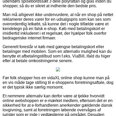
udendørs spisebordssæt 3 dele polyrattan og glas inden du
shopper, så du er sikret at indhente den bedste pris.
Man må alligevel ikke undervurdere, at når en shop på nettet
reklamerer deres varer for en udsalgspris som kan ses som
overordentlig letkøbt, så kunne det i nogle tilfælde være et
kendetegn på en falsk e-shop. Køb med betalingskort er
imidlertid inkluderet i et regelsæt, der hjælper folk overfor
bedrageriske internet firmaer.
Generelt foreslår vi køb med gængse betalingskort eller
betalinger med mobilen. Som en alternativ mulighed kan du
benytte et afbetalingstilbud som f.eks. ViaBill, ifald du higer
efter at betale omkostningerne senere.
Før folk shopper hos en vidaXL online shop kunne man på
en vis måde tage stilling til e-shoppens forretningsaftale, dog
er det typisk ikke særlig morsomt.
Et nemmere alternativ kan derfor være at tjekke hvorvidt
online webshoppen er e-mærket medlem, eftersom det er en
sikkerhed for at e-forhandleren anerkender gældende dansk
lovgivning, samt at forretningen løbende overvåges af
jurister som er inde i vedtægterne på området. Desuden