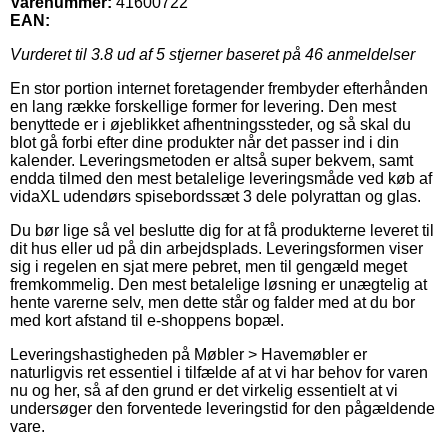
Varenummer:
41600722
EAN:
Vurderet til
3.8
ud af 5 stjerner baseret på
46
anmeldelser
En stor portion internet foretagender frembyder efterhånden
en lang række forskellige former for levering. Den mest
benyttede er i øjeblikket afhentningssteder, og så skal du
blot gå forbi efter dine produkter når det passer ind i din
kalender. Leveringsmetoden er altså super bekvem, samt
endda tilmed den mest betalelige leveringsmåde ved køb af
vidaXL udendørs spisebordssæt 3 dele polyrattan og glas.
Du bør lige så vel beslutte dig for at få produkterne leveret til
dit hus eller ud på din arbejdsplads. Leveringsformen viser
sig i regelen en sjat mere pebret, men til gengæld meget
fremkommelig. Den mest betalelige løsning er unægtelig at
hente varerne selv, men dette står og falder med at du bor
med kort afstand til e-shoppens bopæl.
Leveringshastigheden på Møbler > Havemøbler er
naturligvis ret essentiel i tilfælde af at vi har behov for varen
nu og her, så af den grund er det virkelig essentielt at vi
undersøger den forventede leveringstid for den pågældende
vare.