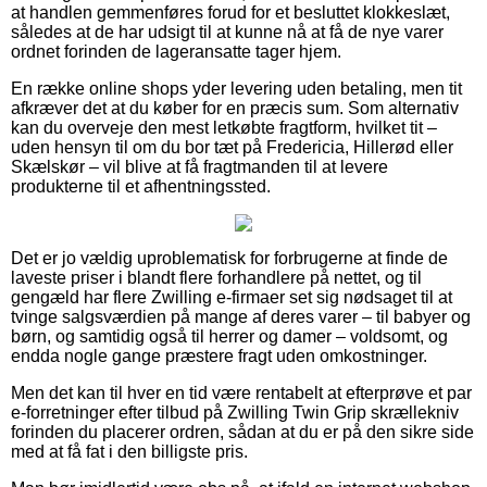
at handlen gemmenføres forud for et besluttet klokkeslæt,
således at de har udsigt til at kunne nå at få de nye varer
ordnet forinden de lageransatte tager hjem.
En række online shops yder levering uden betaling, men tit
afkræver det at du køber for en præcis sum. Som alternativ
kan du overveje den mest letkøbte fragtform, hvilket tit –
uden hensyn til om du bor tæt på Fredericia, Hillerød eller
Skælskør – vil blive at få fragtmanden til at levere
produkterne til et afhentningssted.
Det er jo vældig uproblematisk for forbrugerne at finde de
laveste priser i blandt flere forhandlere på nettet, og til
gengæld har flere Zwilling e-firmaer set sig nødsaget til at
tvinge salgsværdien på mange af deres varer – til babyer og
børn, og samtidig også til herrer og damer – voldsomt, og
endda nogle gange præstere fragt uden omkostninger.
Men det kan til hver en tid være rentabelt at efterprøve et par
e-forretninger efter tilbud på Zwilling Twin Grip skrællekniv
forinden du placerer ordren, sådan at du er på den sikre side
med at få fat i den billigste pris.