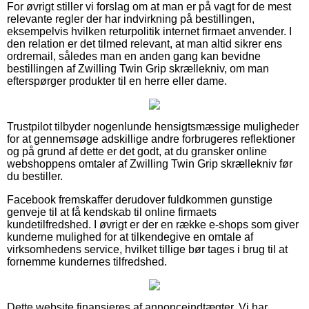
For øvrigt stiller vi forslag om at man er på vagt for de mest
relevante regler der har indvirkning på bestillingen,
eksempelvis hvilken returpolitik internet firmaet anvender. I
den relation er det tilmed relevant, at man altid sikrer ens
ordremail, således man en anden gang kan bevidne
bestillingen af Zwilling Twin Grip skrællekniv, om man
efterspørger produkter til en herre eller dame.
Trustpilot tilbyder nogenlunde hensigtsmæssige muligheder
for at gennemsøge adskillige andre forbrugeres reflektioner
og på grund af dette er det godt, at du gransker online
webshoppens omtaler af Zwilling Twin Grip skrællekniv før
du bestiller.
Facebook fremskaffer derudover fuldkommen gunstige
genveje til at få kendskab til online firmaets
kundetilfredshed. I øvrigt er der en række e-shops som giver
kunderne mulighed for at tilkendegive en omtale af
virksomhedens service, hvilket tillige bør tages i brug til at
fornemme kundernes tilfredshed.
Dette website finansieres af annonceindtægter. Vi har