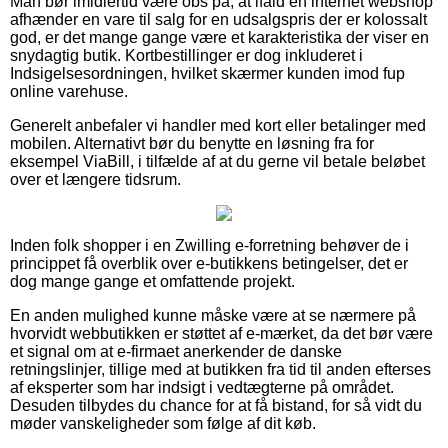
Man bør imidlertid være obs på, at ifald en internet webshop
afhænder en vare til salg for en udsalgspris der er kolossalt
god, er det mange gange være et karakteristika der viser en
snydagtig butik. Kortbestillinger er dog inkluderet i
Indsigelsesordningen, hvilket skærmer kunden imod fup
online varehuse.
Generelt anbefaler vi handler med kort eller betalinger med
mobilen. Alternativt bør du benytte en løsning fra for
eksempel ViaBill, i tilfælde af at du gerne vil betale beløbet
over et længere tidsrum.
Inden folk shopper i en Zwilling e-forretning behøver de i
princippet få overblik over e-butikkens betingelser, det er
dog mange gange et omfattende projekt.
En anden mulighed kunne måske være at se nærmere på
hvorvidt webbutikken er støttet af e-mærket, da det bør være
et signal om at e-firmaet anerkender de danske
retningslinjer, tillige med at butikken fra tid til anden efterses
af eksperter som har indsigt i vedtægterne på området.
Desuden tilbydes du chance for at få bistand, for så vidt du
møder vanskeligheder som følge af dit køb.