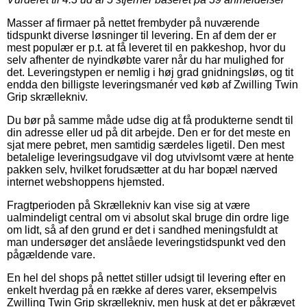
Masser af firmaer på nettet frembyder på nuværende
tidspunkt diverse løsninger til levering. En af dem der er
mest populær er p.t. at få leveret til en pakkeshop, hvor du
selv afhenter de nyindkøbte varer når du har mulighed for
det. Leveringstypen er nemlig i høj grad gnidningsløs, og tit
endda den billigste leveringsmanér ved køb af Zwilling Twin
Grip skrællekniv.
Du bør på samme måde udse dig at få produkterne sendt til
din adresse eller ud på dit arbejde. Den er for det meste en
sjat mere pebret, men samtidig særdeles ligetil. Den mest
betalelige leveringsudgave vil dog utvivlsomt være at hente
pakken selv, hvilket forudsætter at du har bopæl nærved
internet webshoppens hjemsted.
Fragtperioden på Skrællekniv kan vise sig at være
ualmindeligt central om vi absolut skal bruge din ordre lige
om lidt, så af den grund er det i sandhed meningsfuldt at
man undersøger det anslåede leveringstidspunkt ved den
pågældende vare.
En hel del shops på nettet stiller udsigt til levering efter en
enkelt hverdag på en række af deres varer, eksempelvis
Zwilling Twin Grip skrællekniv, men husk at det er påkrævet