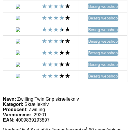
Besøg webshop
Besøg webshop
Besøg webshop
Besøg webshop
Besøg webshop
Besøg webshop
Besøg webshop
Navn:
Zwilling Twin Grip skrællekniv
Kategori:
Skrællekniv
Producent:
Zwilling
Varenummer:
29201
EAN:
4009839193897
Vurderet til
4.3
ud af 5 stjerner baseret på
39
anmeldelser