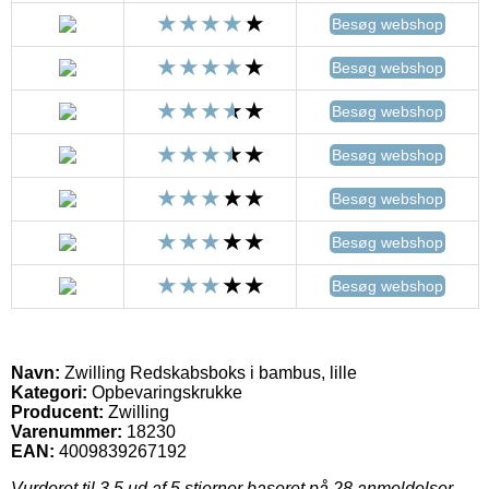
Besøg webshop
Besøg webshop
Besøg webshop
Besøg webshop
Besøg webshop
Besøg webshop
Besøg webshop
Navn:
Zwilling Redskabsboks i bambus, lille
Kategori:
Opbevaringskrukke
Producent:
Zwilling
Varenummer:
18230
EAN:
4009839267192
Vurderet til
3.5
ud af 5 stjerner baseret på
28
anmeldelser