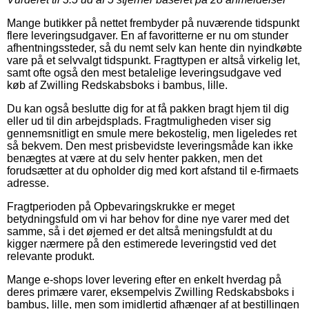
Mange butikker på nettet frembyder på nuværende tidspunkt
flere leveringsudgaver. En af favoritterne er nu om stunder
afhentningssteder, så du nemt selv kan hente din nyindkøbte
vare på et selvvalgt tidspunkt. Fragttypen er altså virkelig let,
samt ofte også den mest betalelige leveringsudgave ved
køb af Zwilling Redskabsboks i bambus, lille.
Du kan også beslutte dig for at få pakken bragt hjem til dig
eller ud til din arbejdsplads. Fragtmuligheden viser sig
gennemsnitligt en smule mere bekostelig, men ligeledes ret
så bekvem. Den mest prisbevidste leveringsmåde kan ikke
benægtes at være at du selv henter pakken, men det
forudsætter at du opholder dig med kort afstand til e-firmaets
adresse.
Fragtperioden på Opbevaringskrukke er meget
betydningsfuld om vi har behov for dine nye varer med det
samme, så i det øjemed er det altså meningsfuldt at du
kigger nærmere på den estimerede leveringstid ved det
relevante produkt.
Mange e-shops lover levering efter en enkelt hverdag på
deres primære varer, eksempelvis Zwilling Redskabsboks i
bambus, lille, men som imidlertid afhænger af at bestillingen