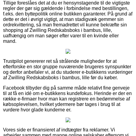
Tillige foreslåes det at du er hensynstagende til de vigtigste
regler der gør sig gældende i forbindelse med bestillingen,
f.eks. den byttepolitik online butikken garanterer. På grund af
dette er det i øvrigt vigtigt, at man stadigvæk gemmer sin
ordrekvittering, så man fremadrettet vil kunne bekræfte sin
shopping af Zwilling Redskabsboks i bambus, lille,
uafhængig om man søger efter varer til en kvinde eller
mand.
Trustpilot genererer ret så strålende muligheder for at
efterforske en stor gruppe nuværende brugeres synspunkter
og derfor anbefaler vi, at du studerer e-butikkens vurderinger
af Zwilling Redskabsboks i bambus, lille før du køber.
Facebook tilbyder dig på samme måde relativt fine genveje
til at få en idé om e-butikkens kundefokus. Herinde er der en
række e-firmaer hvor man kan registrere en bedømmelse af
købsoplevelsen, hvilket ydermere bør tages i brug til at
vurdere hvor glade kunderne er.
Vores side er finansieret af indtægter fra reklamer. Vi
arbejder sammen med mange online selskaber eftersom vi