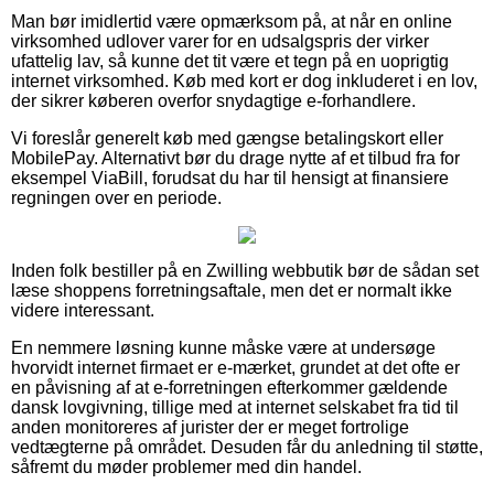
Man bør imidlertid være opmærksom på, at når en online
virksomhed udlover varer for en udsalgspris der virker
ufattelig lav, så kunne det tit være et tegn på en uoprigtig
internet virksomhed. Køb med kort er dog inkluderet i en lov,
der sikrer køberen overfor snydagtige e-forhandlere.
Vi foreslår generelt køb med gængse betalingskort eller
MobilePay. Alternativt bør du drage nytte af et tilbud fra for
eksempel ViaBill, forudsat du har til hensigt at finansiere
regningen over en periode.
Inden folk bestiller på en Zwilling webbutik bør de sådan set
læse shoppens forretningsaftale, men det er normalt ikke
videre interessant.
En nemmere løsning kunne måske være at undersøge
hvorvidt internet firmaet er e-mærket, grundet at det ofte er
en påvisning af at e-forretningen efterkommer gældende
dansk lovgivning, tillige med at internet selskabet fra tid til
anden monitoreres af jurister der er meget fortrolige
vedtægterne på området. Desuden får du anledning til støtte,
såfremt du møder problemer med din handel.