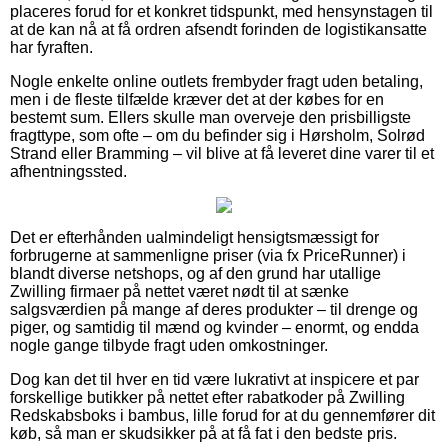
placeres forud for et konkret tidspunkt, med hensynstagen til
at de kan nå at få ordren afsendt forinden de logistikansatte
har fyraften.
Nogle enkelte online outlets frembyder fragt uden betaling,
men i de fleste tilfælde kræver det at der købes for en
bestemt sum. Ellers skulle man overveje den prisbilligste
fragttype, som ofte – om du befinder sig i Hørsholm, Solrød
Strand eller Bramming – vil blive at få leveret dine varer til et
afhentningssted.
Det er efterhånden ualmindeligt hensigtsmæssigt for
forbrugerne at sammenligne priser (via fx PriceRunner) i
blandt diverse netshops, og af den grund har utallige
Zwilling firmaer på nettet været nødt til at sænke
salgsværdien på mange af deres produkter – til drenge og
piger, og samtidig til mænd og kvinder – enormt, og endda
nogle gange tilbyde fragt uden omkostninger.
Dog kan det til hver en tid være lukrativt at inspicere et par
forskellige butikker på nettet efter rabatkoder på Zwilling
Redskabsboks i bambus, lille forud for at du gennemfører dit
køb, så man er skudsikker på at få fat i den bedste pris.