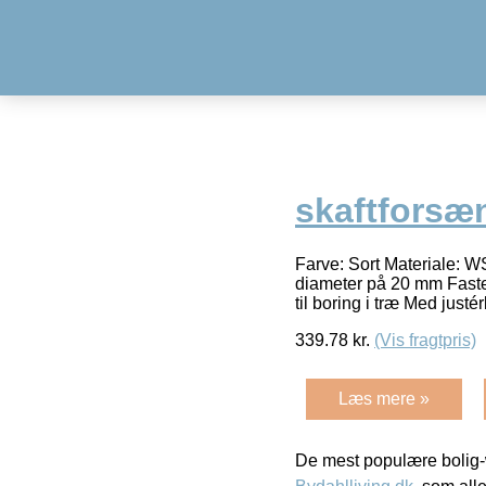
skaftforsæ
Farve: Sort Materiale: WS
diameter på 20 mm Faste 
til boring i træ Med justé
339.78
kr.
(Vis fragtpris)
Læs mere »
De mest populære bolig-