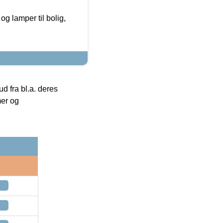
g lamper til bolig,
 fra bl.a. deres
mer og