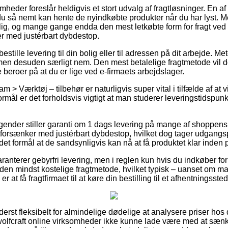
omheder foreslår heldigvis et stort udvalg af fragtløsninger. En a
du så nemt kan hente de nyindkøbte produkter når du har lyst. M
g, og mange gange endda den mest letkøbte form for fragt ved k
r med justérbart dybdestop.
bestille levering til din bolig eller til adressen på dit arbejde. 
en desuden særligt nem. Den mest betalelige fragtmetode vil do
beroer på at du er lige ved e-firmaets arbejdslager.
 > Værktøj – tilbehør er naturligvis super vital i tilfælde af at 
formål er det forholdsvis vigtigt at man studerer leveringstidspun
tagender stiller garanti om 1 dags levering på mange af shoppe
tforsænker med justérbart dybdestop, hvilket dog tager udgangspun
 det formål at de sandsynligvis kan nå at få produktet klar inden p
ranterer gebyrfri levering, men i reglen kun hvis du indkøber fo
 den mindst kostelige fragtmetode, hvilket typisk – uanset om ma
 at få fragtfirmaet til at køre din bestilling til et afhentningssted
yderst fleksibelt for almindelige dødelige at analysere priser hos
wolfcraft online virksomheder ikke kunne lade være med at sæn