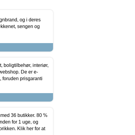
nbrand, og i deres
køkkenet, sengen og
boligtilbehør, interiør,
 webshop. De er e-
 foruden prisgaranti
ed 36 butikker. 80 %
nden for 1 uge, og
ikken. Klik her for at