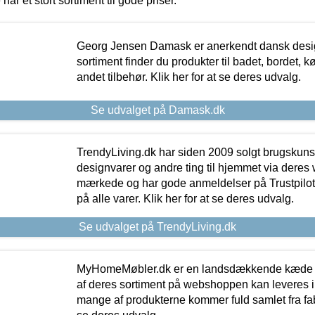
 har et stort sortiment til gode priser.
Georg Jensen Damask er anerkendt dansk desig
sortiment finder du produkter til badet, bordet, 
andet tilbehør. Klik her for at se deres udvalg.
Se udvalget på Damask.dk
TrendyLiving.dk har siden 2009 solgt brugskunst, 
designvarer og andre ting til hjemmet via deres
mærkede og har gode anmeldelser på Trustpilot,
på alle varer. Klik her for at se deres udvalg.
Se udvalget på TrendyLiving.dk
MyHomeMøbler.dk er en landsdækkende kæde m
af deres sortiment på webshoppen kan leveres i
mange af produkterne kommer fuld samlet fra fabr