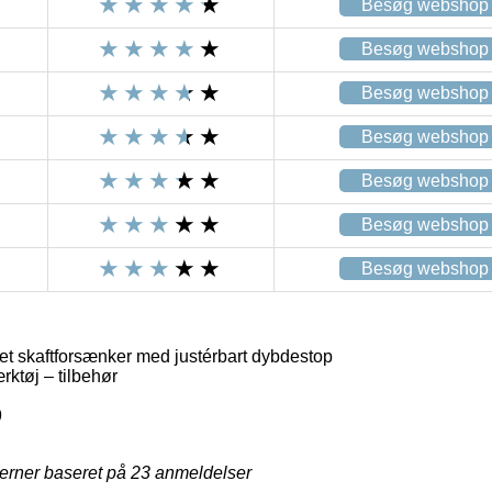
Besøg webshop
Besøg webshop
Besøg webshop
Besøg webshop
Besøg webshop
Besøg webshop
Besøg webshop
et skaftforsænker med justérbart dybdestop
ktøj – tilbehør
9
jerner baseret på
23
anmeldelser