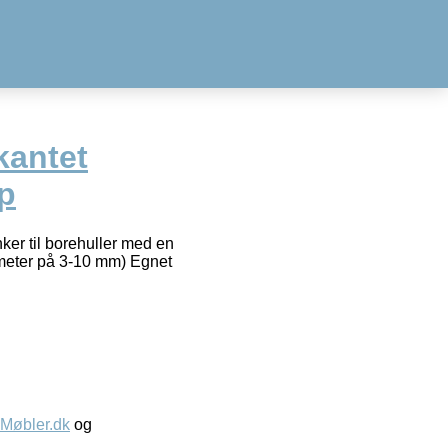
kantet
p
ker til borehuller med en
ameter på 3-10 mm) Egnet
øbler.dk
og