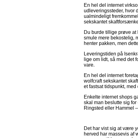
En hel del internet virks
udleveringssteder, hvor 
ualmindeligt fremkommeli
sekskantet skaftforsænke
Du burde tillige prøve at 
smule mere bekostelig, m
henter pakken, men dette 
Leveringstiden på Isenkram
lige om lidt, så med det 
vare.
En hel del internet fore
wolfcraft sekskantet skaf
et fastsat tidspunkt, med
Enkelte internet shops ga
skal man beslutte sig for
Ringsted eller Hammel – er
Det har vist sig at være 
herved har massevis af 