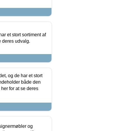
ar et stort sortiment af
e deres udvalg.
t, og de har et stort
 indeholder både den
 her for at se deres
esignermøbler og