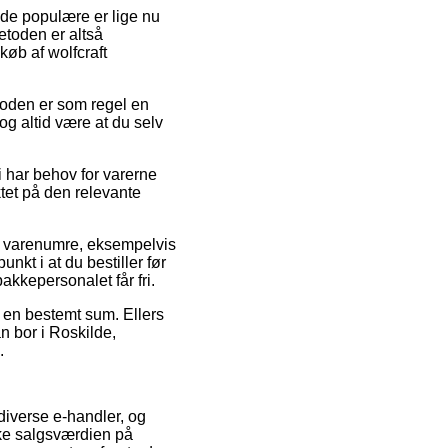
f de populære er lige nu
etoden er altså
øb af wolfcraft
Metoden er som regel en
g altid være at du selv
vi har behov for varerne
ktet på den relevante
ns varenumre, eksempelvis
kt i at du bestiller før
akkepersonalet får fri.
r en bestemt sum. Ellers
n bor i Roskilde,
.
 diverse e-handler, og
ke salgsværdien på