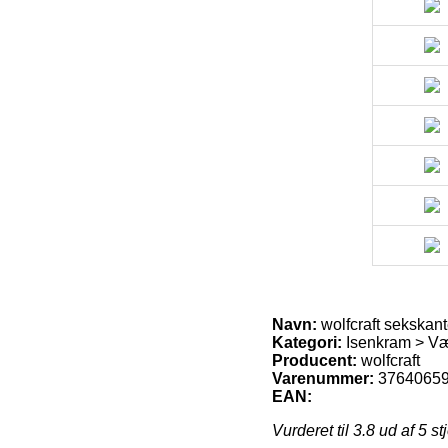
Navn:
wolfcraft sekskant
Kategori:
Isenkram > Vær
Producent:
wolfcraft
Varenummer:
3764065
EAN:
Vurderet til
3.8
ud af 5 st