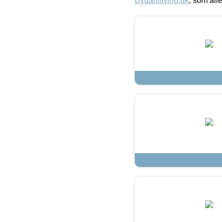
Bydahlliving.dk
, som alle