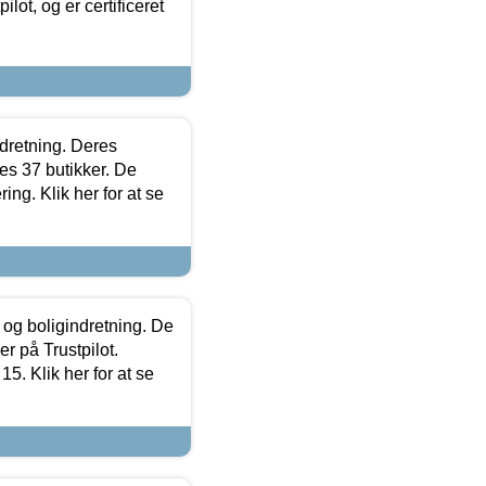
lot, og er certificeret
ndretning. Deres
s 37 butikker. De
ing. Klik her for at se
 og boligindretning. De
r på Trustpilot.
5. Klik her for at se