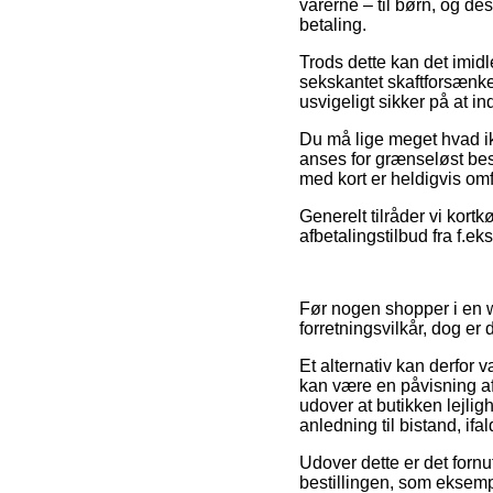
varerne – til børn, og d
betaling.
Trods dette kan det imidl
sekskantet skaftforsænke
usvigeligt sikker på at i
Du må lige meget hvad ikk
anses for grænseløst be
med kort er heldigvis omf
Generelt tilråder vi kor
afbetalingstilbud fra f.ek
Før nogen shopper i en w
forretningsvilkår, dog er
Et alternativ kan derfo
kan være en påvisning af
udover at butikken lejli
anledning til bistand, ifa
Udover dette er det forn
bestillingen, som eksemp