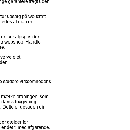
nge garantere fragt uden
fter udsalg på wolfcraft
åledes at man er
r en udsalgspris der
tig webshop. Handler
re.
verveje et
iden.
ide studere virksomhedens
 e-mærke ordningen, som
 dansk lovgivning,
. Dette er desuden din
der gælder for
 er det tilmed afgørende,