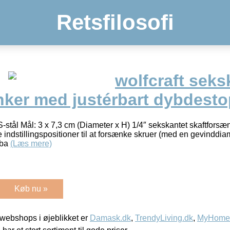
Retsfilosofi
wolfcraft seks
nker med justérbart dybdesto
-stål Mål: 3 x 7,3 cm (Diameter x H) 1/4″ sekskantet skaftforsæn
indstillingspositioner til at forsænke skruer (med en gevinddi
rba
(Læs mere)
Køb nu »
webshops i øjeblikket er
Damask.dk
,
TrendyLiving.dk
,
MyHomeM