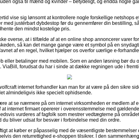
esuden også til mænd og kvinder – betydeligt, og endda nogle ga
ertid vise sig lønsomt at kontrollere nogle forskellige netshops e
r med justérbart dybdestop før du gennemfører din bestilling, s
ndhente den mindst kostelige pris.
e overse, at i tilfælde af at en online shop annoncerer varer fo
skeden, så kan det mange gange være et symbol på en snydag
avnet af en regel, hvilket hjælper os overfor uærlige e-forhandle
tkøb eller betalinger med mobilen. Som en anden løsning bør du o
s. ViaBill, forudsat du har i sinde at dække regningen ude i fremt
olfcraft internet forhandler kan man for at være på den sikre s
 det almindeligvis ikke specielt ophidsende.
r være at se nærmere på om internet virksomheden er medlem af
 at internet firmaet opererer i overensstemmelse med gældende
ghedsvis vurderes af fagfolk som mestrer vedtægterne på området
ld du bliver udsat for besvær i forbindelse med din ordre.
uftigt at køber er påpasselig med de væsentligste bestemmelser 
elvis den returrettighed e-shoppen tilsikrer. I den sammenhæng