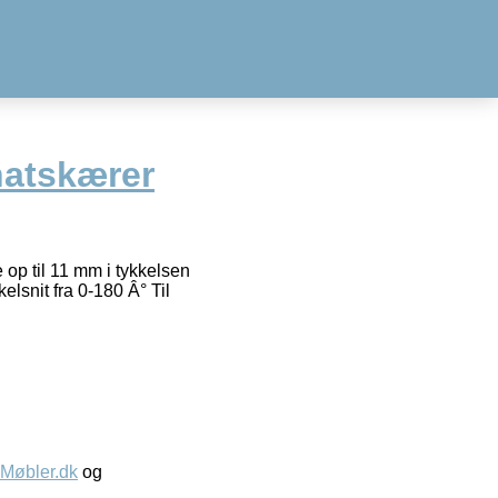
natskærer
 op til 11 mm i tykkelsen
lsnit fra 0-180 Â° Til
øbler.dk
og