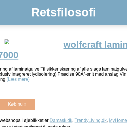
Retsfilosofi
wolfcraft lami
7000
ring af laminatgulve Til sikker skæring af alle slags laminatgulve
usiv integreret lydisolering) Præcise 90Â°-snit med anslag Vinke
lang
(Læs mere)
Køb nu »
webshops i øjeblikket er
Damask.dk
,
TrendyLiving.dk
,
MyHomeM