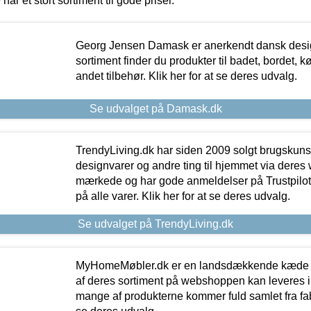
 har et stort sortiment til gode priser.
Georg Jensen Damask er anerkendt dansk desig
sortiment finder du produkter til badet, bordet, 
andet tilbehør. Klik her for at se deres udvalg.
Se udvalget på Damask.dk
TrendyLiving.dk har siden 2009 solgt brugskunst, 
designvarer og andre ting til hjemmet via deres
mærkede og har gode anmeldelser på Trustpilot,
på alle varer. Klik her for at se deres udvalg.
Se udvalget på TrendyLiving.dk
MyHomeMøbler.dk er en landsdækkende kæde m
af deres sortiment på webshoppen kan leveres i
mange af produkterne kommer fuld samlet fra fabr