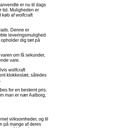
anvendte er nu til dags
r tid. Muligheden er
køb af wolfcraft
plads. Denne er
købte leveringsmulighed
 opholder dig tæt på
e varen om få sekunder,
ende vare.
vis wolfcraft
ent klokkeslæt, således
.
øbes for en bestemt pris.
 om man er nær Aalborg,
rnet virksomheder, og til
ien på mange af deres