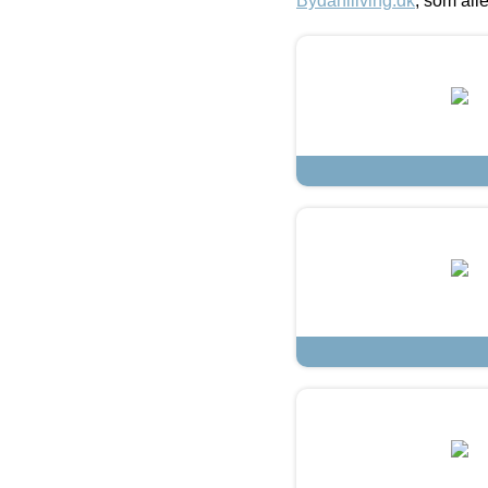
Bydahlliving.dk
, som alle