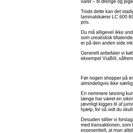
varer – til drenge og pig
Trods dette kan det stadig
laminatskærer LC 600 693
pris.
Du må alligevel ikke und
som urealistisk tiltalend
er på den anden side ink
Generelt anbefaler vi køb
eksempel ViaBill, såfrem
Før nogen shopper på en 
almindeligvis ikke særlig
En nemmere løsning kunn
længe har været en sikri
jævnligt kigges til af juri
hjælp, for så vidt du sku
Desuden stiller vi forsl
med transaktionen, som fx
essesentielt, at man alti