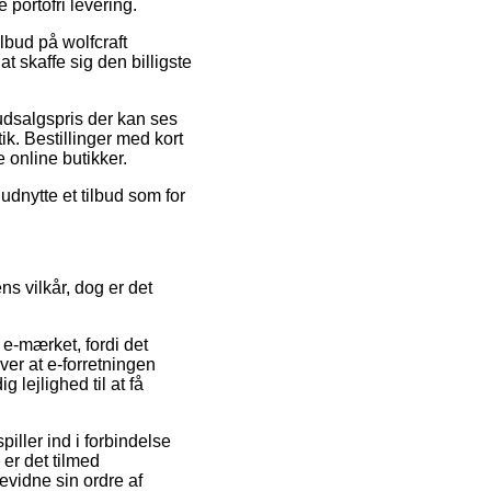
 portofri levering.
ilbud på wolfcraft
 skaffe sig den billigste
udsalgspris der kan ses
k. Bestillinger med kort
 online butikker.
udnytte et tilbud som for
s vilkår, dog er det
e-mærket, fordi det
er at e-forretningen
g lejlighed til at få
ller ind i forbindelse
 er det tilmed
evidne sin ordre af