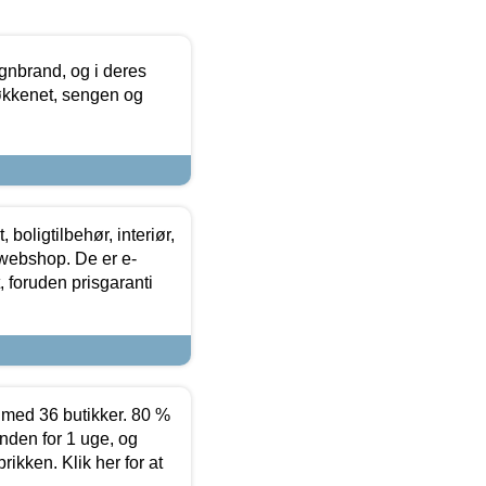
nbrand, og i deres
køkkenet, sengen og
boligtilbehør, interiør,
 webshop. De er e-
 foruden prisgaranti
ed 36 butikker. 80 %
nden for 1 uge, og
ikken. Klik her for at