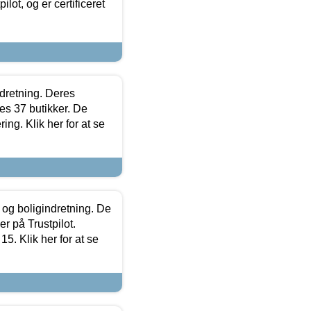
lot, og er certificeret
ndretning. Deres
s 37 butikker. De
ing. Klik her for at se
 og boligindretning. De
r på Trustpilot.
5. Klik her for at se