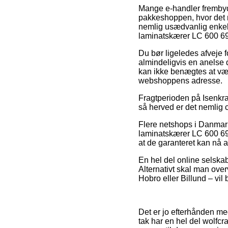
Mange e-handler frembyde
pakkeshoppen, hvor det ne
nemlig usædvanlig enkel,
laminatskærer LC 600 6
Du bør ligeledes afveje f
almindeligvis en anelse 
kan ikke benægtes at vær
webshoppens adresse.
Fragtperioden på Isenkra
så herved er det nemlig c
Flere netshops i Danmark
laminatskærer LC 600 69
at de garanteret kan nå a
En hel del online selskabe
Alternativt skal man ove
Hobro eller Billund – vil 
Det er jo efterhånden meg
tak har en hel del wolfcr