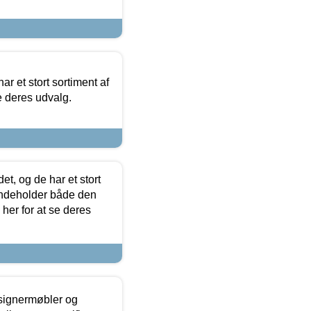
ar et stort sortiment af
e deres udvalg.
t, og de har et stort
 indeholder både den
 her for at se deres
esignermøbler og