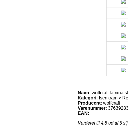
Navn:
wolfcraft laminat
Kategori:
Isenkram > R
Producent:
wolfcraft
Varenummer:
3763928
EAN:
Vurderet til
4.8
ud af 5 st