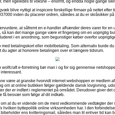
er, men ligeledes til voksne – enormt, og endda nogle gange sikre
væk blive nyttigt at inspicere forskellige firmaer på nettet efter t
7000 inden du placerer ordren, således at du er skråsikker på at
ervurdere, at såfremt en e-handler afhænder deres varer for en 
e, så kan det mange gange være et fingerpeg om en uoprigtig buti
luderet i en anordning, som begunstiger køber overfor uoprigtige
 med betalingskort eller mobilbetaling. Som alternativ burde du 
t du agter at honorere betalingen over et længere tidsrum.
wolfcraft e-forretning bør man i og for sig gennemse netshoppen
 interessant.
e være at granske hvorvidt internet webshoppen er medlem af 
ng om at online butikken følger gældende dansk lovgivning, udov
ster der er indført i reglementet på området. Derudover giver det di
lle få besvær som følge af dit indkøb.
ag om at du er vidende om de mest vedkommende vedtægter der spi
 hvilken byttepolitik online virksomheden har. I den forbindelse
d bibeholder ens kvitteringsmail, således man til enhver tid kan b