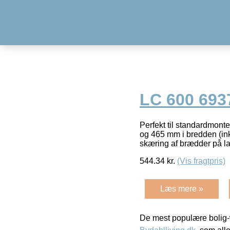
LC 600 693
Perfekt til standardmonte
og 465 mm i bredden (inkl
skæring af brædder på 
544.34
kr.
(Vis fragtpris)
Læs mere »
De mest populære bolig-