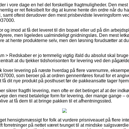
r i vore dage en hel del forskellige fragtmuligheder. Den mest 
mlig er ret fleksibelt for dig at kunne hente din ordre når du ha
 samt oftest derudover den mest prisbevidste leveringsform ved 
937000.
or og imod at få det leveret til din bopæl eller ud på din arbejds
dyrere, men ligeledes ualmindeligt gnidningsløs. Den mest let
e at hente produkterne selv, men den løsning forudsætter at du
m > Redskaber er jo temmelig vigtig ifald du absolut skal brug
entralt at du tjekker tidshorisonten for levering ved den pågæld
 lover levering på næste hverdag på flere varenumre, eksempel
37000, som beroer på at ordren gennemføres forud for et angiv
t få dit nye produkt på posthuset før de pakkeansatte tager hjem
r sikrer fragtfri levering, men ofte er det betinget af at der indk
rveje den mest betalelige form for levering, der mange gange –
blive at få dem til at bringe pakken til et afhentningssted.
et hensigtsmæssigt for folk at vurdere prisniveauet på flere inte
aft forretninger på nettet været tvunget til at mindske salgsværd