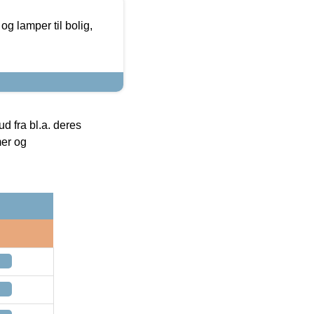
g lamper til bolig,
 fra bl.a. deres
mer og