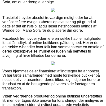
Sofa, om du er dreng eller pige.
Trustpilot tilbyder absolut troværdige muligheder for at
verificere flere øvrige køberes oplevelser og på grund af
dette er det en hjælp, at du læser netshoppens ratings af
Wendelbo | Maho Sofa før du placerer din ordre.
Facebook frembyder ydermere en række habile muligheder
for at få indtryk af online butikkens pålidelighed. Her er der
en række e-handler hvor folk kan sammensætte en omtale af
deres købsoplevelse, hvilket desuden må benyttes til
afvejning af hvor tilfredse kunderne er.
Vores hjemmeside er finansieret af indtægter fra annoncer.
Vi har tætte samarbejder med nogle forskellige butikker på
nettet idet vi præsenterer deres tilbud, og indtjener honorar
forudsat en af de besøgende på vores side foretager en
transaktion.
Viden vedrørende produkter og online butikker understøttes
tit, men der tages ikke ansvar for forandringer der muligvis er
implementeret siden vi nyligst opdaterede websitets