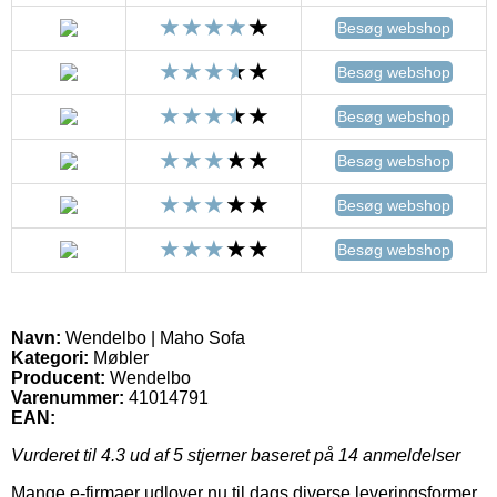
Besøg webshop
Besøg webshop
Besøg webshop
Besøg webshop
Besøg webshop
Besøg webshop
Navn:
Wendelbo | Maho Sofa
Kategori:
Møbler
Producent:
Wendelbo
Varenummer:
41014791
EAN:
Vurderet til
4.3
ud af 5 stjerner baseret på
14
anmeldelser
Mange e-firmaer udlover nu til dags diverse leveringsformer.