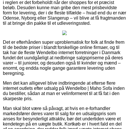
i reglen er det forbeholdt når der shoppes for et præcist
beløb. Desuden kunne man gribe den mest prisbevidste
form for levering, der i de fleste tilfælde – hvad end du er nær
Odense, Nyborg eller Slangerup – vil blive at få fragtmanden
til at bringe din pakke til et udleveringssted.
Det er efterhånden super uproblematisk for folk at finde frem
til de bedste priser i blandt forskellige online firmaer, og til
tak har de fleste Wendelbo internet forretninger i Danmark
fundet det uundgåeligt at nedbringe salgspriserne på deres
varer – til juniorer, og desuden også til kvinder og mænd –
enormt, og endda nogle gange garantere levering uden
beregning.
Men det kan alligevel blive indbringende at efterse flere
internet outlets efter udsalg på Wendelbo | Maho Sofa inden
du bestiller, sådan at man er velinformeret til at få fat i den
skarpeste pris.
Man skal blot være så påvagt, at hvis en e-forhandler
markedsfører deres varer til salg for en udsalgspris som
anses for besynderligt attraktiv, bør det undertiden være et
kendetegn på en uægte butik. Kortkøb er i hvert fald en del