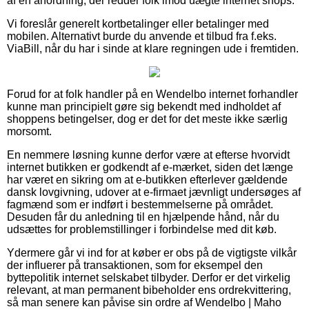
af en anordning, der redder folk imod uægte internet shops.
Vi foreslår generelt kortbetalinger eller betalinger med
mobilen. Alternativt burde du anvende et tilbud fra f.eks.
ViaBill, når du har i sinde at klare regningen ude i fremtiden.
Forud for at folk handler på en Wendelbo internet forhandler
kunne man principielt gøre sig bekendt med indholdet af
shoppens betingelser, dog er det for det meste ikke særlig
morsomt.
En nemmere løsning kunne derfor være at efterse hvorvidt
internet butikken er godkendt af e-mærket, siden det længe
har været en sikring om at e-butikken efterlever gældende
dansk lovgivning, udover at e-firmaet jævnligt undersøges af
fagmænd som er indført i bestemmelserne på området.
Desuden får du anledning til en hjælpende hånd, når du
udsættes for problemstillinger i forbindelse med dit køb.
Ydermere går vi ind for at køber er obs på de vigtigste vilkår
der influerer på transaktionen, som for eksempel den
byttepolitik internet selskabet tilbyder. Derfor er det virkelig
relevant, at man permanent bibeholder ens ordrekvittering,
så man senere kan påvise sin ordre af Wendelbo | Maho