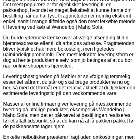
Det mest populære er for øjeblikket levering til en
pakkeshop, hvor det er meget fleksibelt at kunne hente din
bestilling når du har lyst. Fragtmetoden er nemlig ekstremt
enkel, samt i mange tilfælde også den mest letkøbte metode
til levering ved køb af Wendelbo | Maho Sofa.
Du burde ydermere tænke over at vælge afsending til din
hjemmeadresse eller til dit arbejdes adresse. Fragtmetoden
bliver typisk et hak mere bekostelig, men ligeledes
ualmindeligt problemfri. Den mest letkøbte leveringsform er
dog at hente produkterne selv, som jo betinges af at du bor
nær online shoppens hjemsted.
Leveringshastigheden på Møbler er selvfølgelig temmelig
essentiel såfremt du står og skal bruge produkterne nu og
her, så med det formål er det relativt aktuelt at du tjekker den
estimerede leveringstid på den vedkommende vare.
Masser af online firmaer giver levering på næstkommende
hverdag på utallige produkter, eksempelvis Wendelbo |
Maho Sofa, men det er påkrævet at bestillingen realiseres
før et aftalt tidspunkt, så at de kan nå at få pakken pakket før
de pakkeansatte tager hjem.
Enkelte netbutikker præsterer fragt uden omkostninger, men