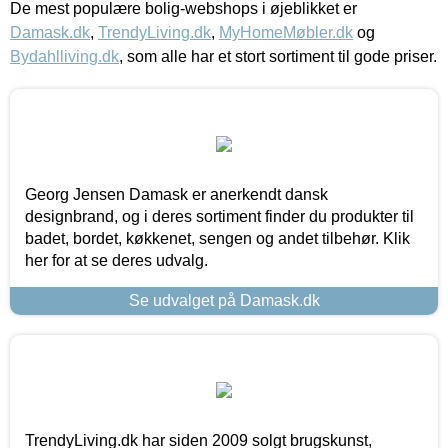
De mest populære bolig-webshops i øjeblikket er
Damask.dk
,
TrendyLiving.dk
,
MyHomeMøbler.dk
og
Bydahlliving.dk
, som alle har et stort sortiment til gode priser.
Georg Jensen Damask er anerkendt dansk
designbrand, og i deres sortiment finder du produkter til
badet, bordet, køkkenet, sengen og andet tilbehør. Klik
her for at se deres udvalg.
Se udvalget på Damask.dk
TrendyLiving.dk har siden 2009 solgt brugskunst,