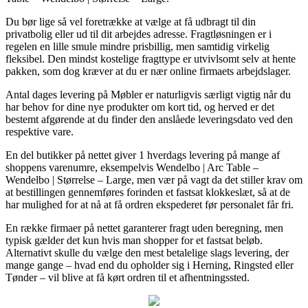
Du bør lige så vel foretrække at vælge at få udbragt til din
privatbolig eller ud til dit arbejdes adresse. Fragtløsningen er i
regelen en lille smule mindre prisbillig, men samtidig virkelig
fleksibel. Den mindst kostelige fragttype er utvivlsomt selv at hente
pakken, som dog kræver at du er nær online firmaets arbejdslager.
Antal dages levering på Møbler er naturligvis særligt vigtig når du
har behov for dine nye produkter om kort tid, og herved er det
bestemt afgørende at du finder den anslåede leveringsdato ved den
respektive vare.
En del butikker på nettet giver 1 hverdags levering på mange af
shoppens varenumre, eksempelvis Wendelbo | Arc Table –
Wendelbo | Størrelse – Large, men vær på vagt da det stiller krav om
at bestillingen gennemføres forinden et fastsat klokkeslæt, så at de
har mulighed for at nå at få ordren ekspederet før personalet får fri.
En række firmaer på nettet garanterer fragt uden beregning, men
typisk gælder det kun hvis man shopper for et fastsat beløb.
Alternativt skulle du vælge den mest betalelige slags levering, der
mange gange – hvad end du opholder sig i Herning, Ringsted eller
Tønder – vil blive at få kørt ordren til et afhentningssted.