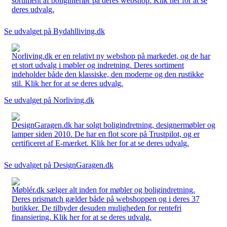
sortiment af boliginteriør på deres webshop. Klik her for at se
deres udvalg.
Se udvalget på Bydahlliving.dk
Norliving.dk er en relativt ny webshop på markedet, og de har
et stort udvalg i møbler og indretning. Deres sortiment
indeholder både den klassiske, den moderne og den rustikke
stil. Klik her for at se deres udvalg.
Se udvalget på Norliving.dk
DesignGaragen.dk har solgt boligindretning, designermøbler og
lamper siden 2010. De har en flot score på Trustpilot, og er
certificeret af E-mærket. Klik her for at se deres udvalg.
Se udvalget på DesignGaragen.dk
Møblér.dk sælger alt inden for møbler og boligindretning.
Deres prismatch gælder både på webshoppen og i deres 37
butikker. De tilbyder desuden muligheden for rentefri
finansiering. Klik her for at se deres udvalg.