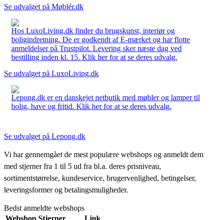
Se udvalget på Møblér.dk
Hos LuxoLiving.dk finder du brugskunst, interiør og
boligindretning. De er godkendt af E-mærket og har flotte
anmeldelser på Trustpilot. Levering sker næste dag ved
bestilling inden kl. 15. Klik her for at se deres udvalg.
Se udvalget på LuxoLiving.dk
Lepong.dk er en danskejet netbutik med møbler og lamper til
bolig, have og fritid. Klik her for at se deres udvalg.
Se udvalget på Lepong.dk
Vi har gennemgået de mest populære webshops og anmeldt dem
med stjerner fra 1 til 5 ud fra bl.a. deres prisniveau,
sortimentstørrelse, kundeservice, brugervenlighed, betingelser,
leveringsformer og betalingsmuligheder.
Bedst anmeldte webshops
Webshop
Stjerner
Link