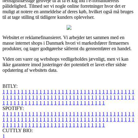
hensigtsmæssige genveje til at få et kig ind i e-forhandlerens
pålidelighed. Tilmed ser vi nogle online forretninger hvor det er
muligt at notere en anmeldelse af deres køb, hvilket også må bruges
til at tage stilling til tidligere kunders oplevelser.
Websitet er reklamefinansieret. Vi arbejder tæt sammen med en
masse internet shops i Danmark hvori vi markedsfører firmaernes
produkter, og tager godtgørelse såfremt du gennemfører en handel.
Viden om varer og webshops vedligeholdes jævnligt, men vi kan
ikke garantere imod justeringer der potentielt er lavet efter sidste
opdatering af websitets data.
BITLY:
1
1
1
1
1
1
1
1
1
1
1
1
1
1
1
1
1
1
1
1
1
1
1
1
1
1
1
1
1
1
1
1
1
1
1
1
1
1
1
1
1
1
1
1
1
1
1
1
1
1
1
1
1
1
1
1
1
1
1
1
1
1
1
1
1
1
1
1
1
1
1
1
1
1
1
1
1
1
1
1
1
1
1
1
1
1
1
1
1
1
1
1
1
1
1
1
1
1
1
1
SPOTIFY:
1
1
1
1
1
1
1
1
1
1
1
1
1
1
1
1
1
1
1
1
1
1
1
1
1
1
1
1
1
1
1
1
1
1
1
1
1
1
1
1
1
1
1
1
1
1
1
1
1
1
1
1
1
1
1
1
1
1
1
1
1
1
1
1
1
1
1
1
1
1
1
1
1
1
1
1
1
1
1
1
1
1
1
1
1
1
1
1
1
1
1
1
1
1
1
1
1
1
1
1
CUTTLY BIO:
1