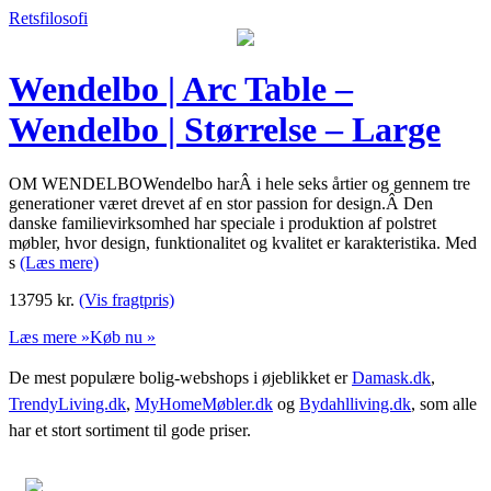
Retsfilosofi
Wendelbo | Arc Table –
Wendelbo | Størrelse – Large
OM WENDELBOWendelbo harÂ i hele seks årtier og gennem tre
generationer været drevet af en stor passion for design.Â Den
danske familievirksomhed har speciale i produktion af polstret
møbler, hvor design, funktionalitet og kvalitet er karakteristika. Med
s
(Læs mere)
13795
kr.
(Vis fragtpris)
Læs mere »
Køb nu »
De mest populære bolig-webshops i øjeblikket er
Damask.dk
,
TrendyLiving.dk
,
MyHomeMøbler.dk
og
Bydahlliving.dk
, som alle
har et stort sortiment til gode priser.