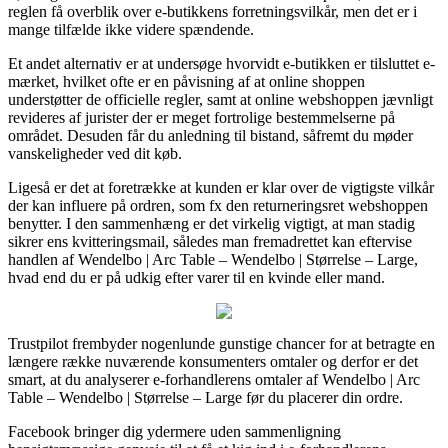
reglen få overblik over e-butikkens forretningsvilkår, men det er i
mange tilfælde ikke videre spændende.
Et andet alternativ er at undersøge hvorvidt e-butikken er tilsluttet e-
mærket, hvilket ofte er en påvisning af at online shoppen
understøtter de officielle regler, samt at online webshoppen jævnligt
revideres af jurister der er meget fortrolige bestemmelserne på
området. Desuden får du anledning til bistand, såfremt du møder
vanskeligheder ved dit køb.
Ligeså er det at foretrække at kunden er klar over de vigtigste vilkår
der kan influere på ordren, som fx den returneringsret webshoppen
benytter. I den sammenhæng er det virkelig vigtigt, at man stadig
sikrer ens kvitteringsmail, således man fremadrettet kan eftervise
handlen af Wendelbo | Arc Table – Wendelbo | Størrelse – Large,
hvad end du er på udkig efter varer til en kvinde eller mand.
Trustpilot frembyder nogenlunde gunstige chancer for at betragte en
længere række nuværende konsumenters omtaler og derfor er det
smart, at du analyserer e-forhandlerens omtaler af Wendelbo | Arc
Table – Wendelbo | Størrelse – Large før du placerer din ordre.
Facebook bringer dig ydermere uden sammenligning