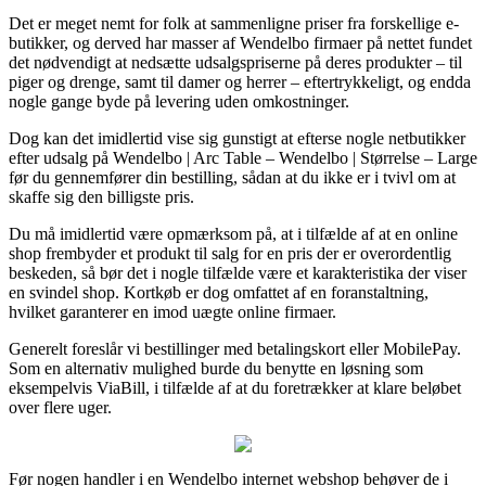
Det er meget nemt for folk at sammenligne priser fra forskellige e-
butikker, og derved har masser af Wendelbo firmaer på nettet fundet
det nødvendigt at nedsætte udsalgspriserne på deres produkter – til
piger og drenge, samt til damer og herrer – eftertrykkeligt, og endda
nogle gange byde på levering uden omkostninger.
Dog kan det imidlertid vise sig gunstigt at efterse nogle netbutikker
efter udsalg på Wendelbo | Arc Table – Wendelbo | Størrelse – Large
før du gennemfører din bestilling, sådan at du ikke er i tvivl om at
skaffe sig den billigste pris.
Du må imidlertid være opmærksom på, at i tilfælde af at en online
shop frembyder et produkt til salg for en pris der er overordentlig
beskeden, så bør det i nogle tilfælde være et karakteristika der viser
en svindel shop. Kortkøb er dog omfattet af en foranstaltning,
hvilket garanterer en imod uægte online firmaer.
Generelt foreslår vi bestillinger med betalingskort eller MobilePay.
Som en alternativ mulighed burde du benytte en løsning som
eksempelvis ViaBill, i tilfælde af at du foretrækker at klare beløbet
over flere uger.
Før nogen handler i en Wendelbo internet webshop behøver de i