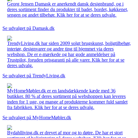
Georg Jensen Damask er anerkendt dansk designbrand, og i
deres sortiment finder du produkter til badet, bordet, køkkenet,
sengen og andet tilbehør. Klik her for at se deres udvalg.
Se udvalget på Damask.dk
TrendyLiving.dk har siden 2009 solgt brugskunst, boligtilbehør,
interiør, designvarer og andre ting til hjemmet via deres
webshop. De er e-mærkede og har gode anmeldelser på
Trustpilot, foruden prisgaranti på alle varer. Klik her for at se
deres udvalg.
Se udvalget på TrendyLiving.dk
MyHomeMøbler.dk er en landsdækkende kæde med 36
butikker. 80 % af deres sortiment på webshoppen kan leveres
inden for 1 uge, og mange af produkterne kommer fuld samlet
fra fabrikken. Klik her for at se deres udvalg.
Se udvalget på MyHomeMøbler.dk
Bydahlliving.dk er drevet af mor og to døtre. De har et stort