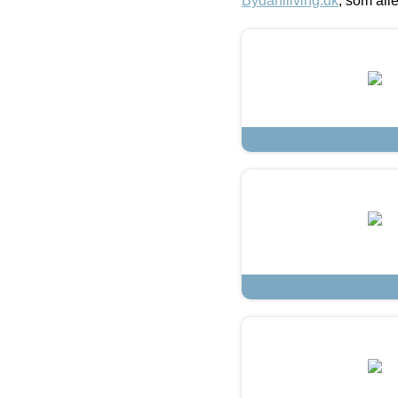
Bydahlliving.dk
, som alle