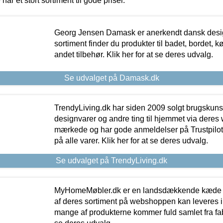
 har et stort sortiment til gode priser.
Georg Jensen Damask er anerkendt dansk desig
sortiment finder du produkter til badet, bordet, 
andet tilbehør. Klik her for at se deres udvalg.
Se udvalget på Damask.dk
TrendyLiving.dk har siden 2009 solgt brugskunst, 
designvarer og andre ting til hjemmet via deres
mærkede og har gode anmeldelser på Trustpilot,
på alle varer. Klik her for at se deres udvalg.
Se udvalget på TrendyLiving.dk
MyHomeMøbler.dk er en landsdækkende kæde m
af deres sortiment på webshoppen kan leveres i
mange af produkterne kommer fuld samlet fra fabr