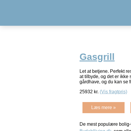
Gasgrill
Let at betjene. Perfekt 
at tilbyde, og det er ikk
gårdhave, og du kan se 
25932
kr.
(Vis fragtpris)
Læs mere »
De mest populære bolig-