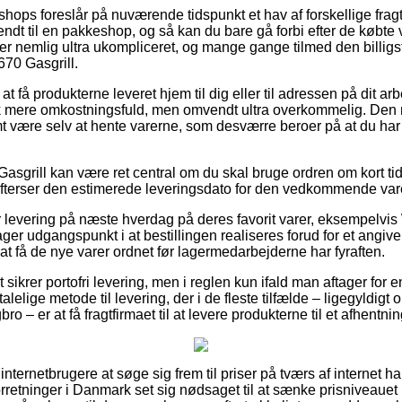
ops foreslår på nuværende tidspunkt et hav af forskellige frag
 sendt til en pakkeshop, og så kan du bare gå forbi efter de købte
 er nemlig ultra ukompliceret, og mange gange tilmed den billig
70 Gasgrill.
 få produkterne leveret hjem til dig eller til adressen på dit a
k mere omkostningsfuld, men omvendt ultra overkommelig. Den m
omt være selv at hente varerne, som desværre beroer på at du ha
asgrill kan være ret central om du skal bruge ordren om kort tid
u efterser den estimerede leveringsdato for den vedkommende var
er levering på næste hverdag på deres favorit varer, eksempelv
tager udgangspunkt i at bestillingen realiseres forud for et angiv
at få de nye varer ordnet før lagermedarbejderne har fyraften.
ikrer portofri levering, men i reglen kun ifald man aftager for en
lelige metode til levering, der i de fleste tilfælde – ligegyldigt
ro – er at få fragtfirmaet til at levere produkterne til et afhentni
internetbrugere at søge sig frem til priser på tværs af internet ha
forretninger i Danmark set sig nødsaget til at sænke prisniveaue