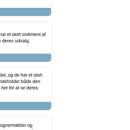
ar et stort sortiment af
e deres udvalg.
t, og de har et stort
 indeholder både den
 her for at se deres
esignermøbler og