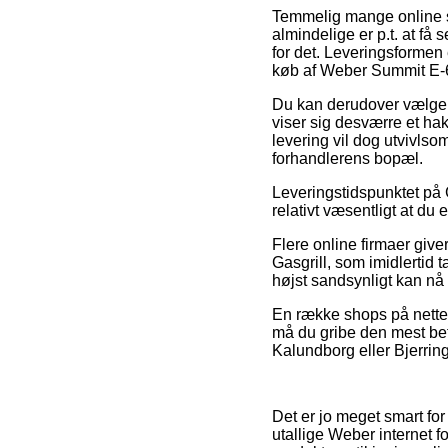
Temmelig mange online sh
almindelige er p.t. at få
for det. Leveringsformen
køb af Weber Summit E-6
Du kan derudover vælge at
viser sig desværre et ha
levering vil dog utvivls
forhandlerens bopæl.
Leveringstidspunktet på G
relativt væsentligt at d
Flere online firmaer giv
Gasgrill, som imidlertid 
højst sandsynligt kan nå 
En række shops på nettet s
må du gribe den mest beta
Kalundborg eller Bjerringb
Det er jo meget smart for 
utallige Weber internet 