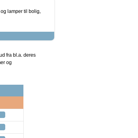
g lamper til bolig,
 fra bl.a. deres
mer og