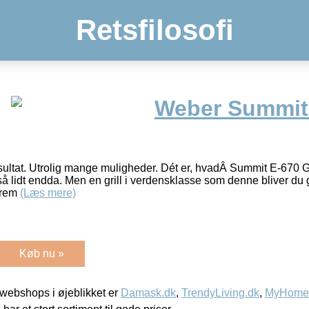
Retsfilosofi
Weber Summit
resultat. Utrolig mange muligheder. Dét er, hvadÂ Summit E-670 G
e så lidt endda. Men en grill i verdensklasse som denne bliver du 
frem
(Læs mere)
Køb nu »
webshops i øjeblikket er
Damask.dk
,
TrendyLiving.dk
,
MyHomeM