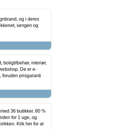
nbrand, og i deres
køkkenet, sengen og
boligtilbehør, interiør,
 webshop. De er e-
 foruden prisgaranti
ed 36 butikker. 80 %
nden for 1 uge, og
ikken. Klik her for at