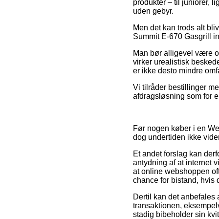
produkter – til juniorer, 
uden gebyr.
Men det kan trods alt bli
Summit E-670 Gasgrill in
Man bør alligevel være op
virker urealistisk besked
er ikke desto mindre omf
Vi tilråder bestillinger
afdragsløsning som for ek
Før nogen køber i en Web
dog undertiden ikke vid
Et andet forslag kan derf
antydning af at internet
at online webshoppen oft
chance for bistand, hvis 
Dertil kan det anbefales
transaktionen, eksempelvis
stadig bibeholder sin kv