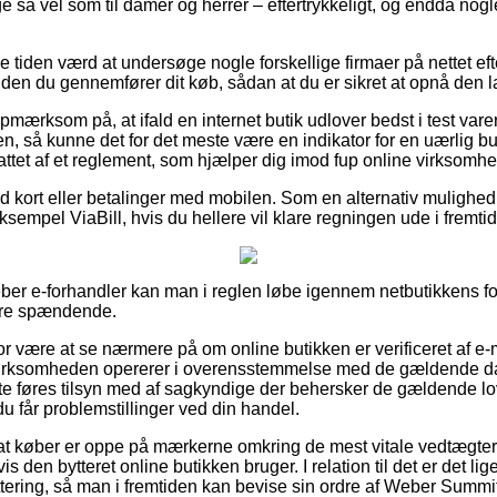
lige så vel som til damer og herrer – eftertrykkeligt, og endda nog
ve tiden værd at undersøge nogle forskellige firmaer på nettet e
den du gennemfører dit køb, sådan at du er sikret at opnå den la
mærksom på, at ifald en internet butik udlover bedst i test vare
en, så kunne det for det meste være en indikator for en uærlig b
attet af et reglement, som hjælper dig imod fup online virksomhe
 med kort eller betalinger med mobilen. Som en alternativ muligh
sempel ViaBill, hvis du hellere vil klare regningen ude i fremti
er e-forhandler kan man i reglen løbe igennem netbutikkens forr
ere spændende.
or være at se nærmere på om online butikken er verificeret af e-
 virksomheden opererer i overensstemmelse med de gældende dan
e føres tilsyn med af sagkyndige der behersker de gældende lo
du får problemstillinger ved din handel.
 at køber er oppe på mærkerne omkring de mest vitale vedtægter 
 den bytteret online butikken bruger. I relation til det er det li
ittering, så man i fremtiden kan bevise sin ordre af Weber Summi