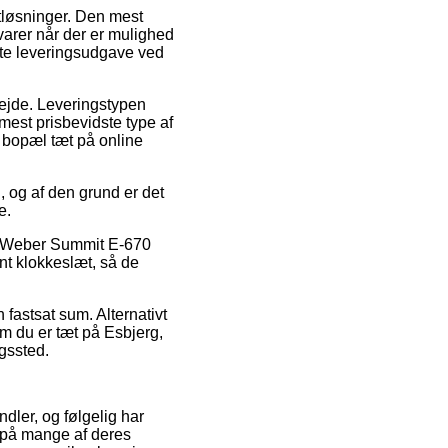
tløsninger. Den mest
 varer når der er mulighed
ste leveringsudgave ved
rbejde. Leveringstypen
est prisbevidste type af
r bopæl tæt på online
, og af den grund er det
e.
is Weber Summit E-670
ent klokkeslæt, så de
 fastsat sum. Alternativt
 om du er tæt på Esbjerg,
ngssted.
ndler, og følgelig har
t på mange af deres