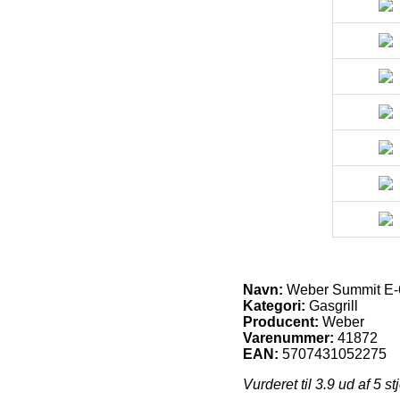
Navn:
Weber Summit E-6
Kategori:
Gasgrill
Producent:
Weber
Varenummer:
41872
EAN:
5707431052275
Vurderet til
3.9
ud af 5 st