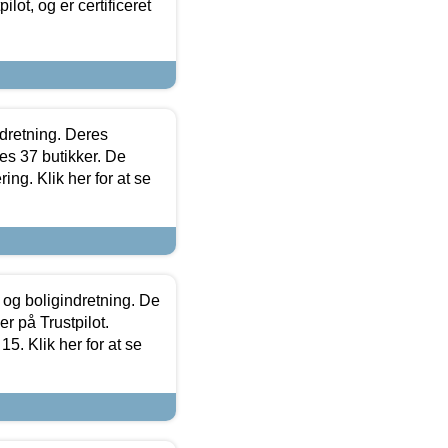
lot, og er certificeret
ndretning. Deres
s 37 butikker. De
ing. Klik her for at se
 og boligindretning. De
r på Trustpilot.
5. Klik her for at se