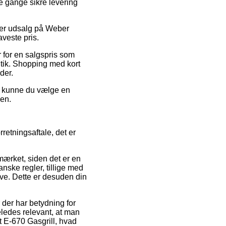
le gange sikre levering
fter udsalg på Weber
veste pris.
r for en salgspris som
utik. Shopping med kort
der.
ed kunne du vælge en
den.
etningsaftale, det er
mærket, siden det er en
ske regler, tillige med
ve. Dette er desuden din
der har betydning for
geledes relevant, at man
t E-670 Gasgrill, hvad