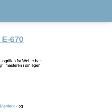
 E-670
asgrillen fra Weber har
grillmesteren i din egen
øbler.dk
og