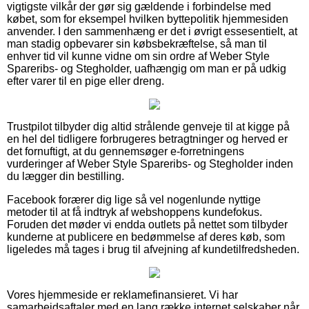
vigtigste vilkår der gør sig gældende i forbindelse med
købet, som for eksempel hvilken byttepolitik hjemmesiden
anvender. I den sammenhæng er det i øvrigt essesentielt, at
man stadig opbevarer sin købsbekræftelse, så man til
enhver tid vil kunne vidne om sin ordre af Weber Style
Spareribs- og Stegholder, uafhængig om man er på udkig
efter varer til en pige eller dreng.
Trustpilot tilbyder dig altid strålende genveje til at kigge på
en hel del tidligere forbrugeres betragtninger og herved er
det fornuftigt, at du gennemsøger e-forretningens
vurderinger af Weber Style Spareribs- og Stegholder inden
du lægger din bestilling.
Facebook forærer dig lige så vel nogenlunde nyttige
metoder til at få indtryk af webshoppens kundefokus.
Foruden det møder vi endda outlets på nettet som tilbyder
kunderne at publicere en bedømmelse af deres køb, som
ligeledes må tages i brug til afvejning af kundetilfredsheden.
Vores hjemmeside er reklamefinansieret. Vi har
samarbejdsaftaler med en lang række internet selskaber når