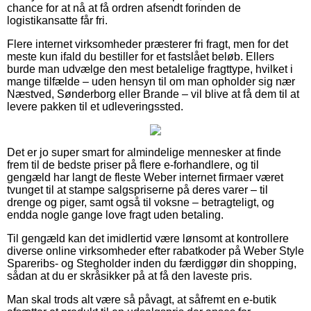
chance for at nå at få ordren afsendt forinden de
logistikansatte får fri.
Flere internet virksomheder præsterer fri fragt, men for det
meste kun ifald du bestiller for et fastslået beløb. Ellers
burde man udvælge den mest betalelige fragttype, hvilket i
mange tilfælde – uden hensyn til om man opholder sig nær
Næstved, Sønderborg eller Brande – vil blive at få dem til at
levere pakken til et udleveringssted.
Det er jo super smart for almindelige mennesker at finde
frem til de bedste priser på flere e-forhandlere, og til
gengæld har langt de fleste Weber internet firmaer været
tvunget til at stampe salgspriserne på deres varer – til
drenge og piger, samt også til voksne – betragteligt, og
endda nogle gange love fragt uden betaling.
Til gengæld kan det imidlertid være lønsomt at kontrollere
diverse online virksomheder efter rabatkoder på Weber Style
Spareribs- og Stegholder inden du færdiggør din shopping,
sådan at du er skråsikker på at få den laveste pris.
Man skal trods alt være så påvagt, at såfremt en e-butik