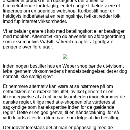
afsætter et produkt til en udsalgspris der anses for
himmelråbende fordelagtig, er det i nogle tilfælde være et
fingerpeg om en uoprigtig webshop. Kortbestillinger er
heldigvis indbefattet af en retningslinje, hvilket redder folk
imod fup internet virksomheder.
Vi anbefaler generelt køb med betalingskort eller betalinger
med mobilen. Alternativt kan du anvende en afdragsordning
som eksempelvis ViaBill, såfremt du agter at godtgøre
pengene over flere uger.
Inden nogen bestiller hos en Weber shop bør de utvivlsomt
løbe igennem virksomhedens handelsbetingelser, det er dog
normalt ikke særlig sjovt.
Et nemmere alternativ kan være at se nærmere på om
netbutikken er e-mærke tilsluttet, hvilket generelt er en
tilkendegivelse af at online virksomheden imødekommer de
danske regler, tillige med at e-shoppen ofte vurderes af
sagkyndige som har ekspertise inden for de gældende
regler. Dette er en god genvej til en håndsrækning, for så
vidt du udsættes for dilemmaer som følge af din bestilling.
Derudover foreslåes det at man er påpasselig med de