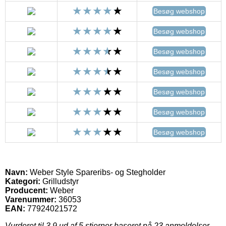
Besøg webshop
Besøg webshop
Besøg webshop
Besøg webshop
Besøg webshop
Besøg webshop
Besøg webshop
Navn:
Weber Style Spareribs- og Stegholder
Kategori:
Grilludstyr
Producent:
Weber
Varenummer:
36053
EAN:
77924021572
Vurderet til
3.9
ud af 5 stjerner baseret på
23
anmeldelser