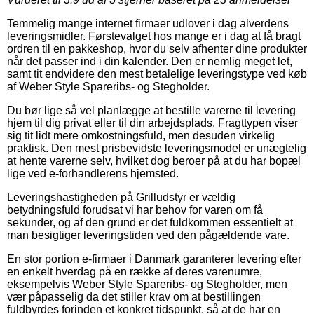
Temmelig mange internet firmaer udlover i dag alverdens
leveringsmidler. Førstevalget hos mange er i dag at få bragt
ordren til en pakkeshop, hvor du selv afhenter dine produkter
når det passer ind i din kalender. Den er nemlig meget let,
samt tit endvidere den mest betalelige leveringstype ved køb
af Weber Style Spareribs- og Stegholder.
Du bør lige så vel planlægge at bestille varerne til levering
hjem til dig privat eller til din arbejdsplads. Fragttypen viser
sig tit lidt mere omkostningsfuld, men desuden virkelig
praktisk. Den mest prisbevidste leveringsmodel er unægtelig
at hente varerne selv, hvilket dog beroer på at du har bopæl
lige ved e-forhandlerens hjemsted.
Leveringshastigheden på Grilludstyr er vældig
betydningsfuld forudsat vi har behov for varen om få
sekunder, og af den grund er det fuldkommen essentielt at
man besigtiger leveringstiden ved den pågældende vare.
En stor portion e-firmaer i Danmark garanterer levering efter
en enkelt hverdag på en række af deres varenumre,
eksempelvis Weber Style Spareribs- og Stegholder, men
vær påpasselig da det stiller krav om at bestillingen
fuldbyrdes forinden et konkret tidspunkt, så at de har en