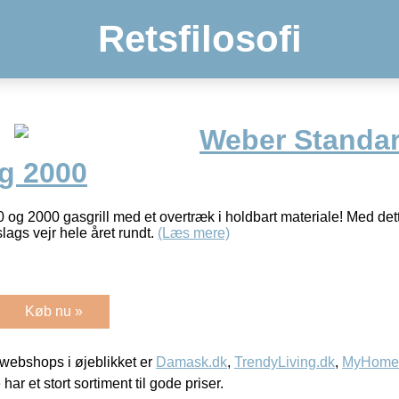
Retsfilosofi
Weber Standa
og 2000
og 2000 gasgrill med et overtræk i holdbart materiale! Med de
 slags vejr hele året rundt.
(Læs mere)
Køb nu »
webshops i øjeblikket er
Damask.dk
,
TrendyLiving.dk
,
MyHomeM
 har et stort sortiment til gode priser.