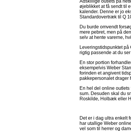
Adskillige outlets på net
øjeblikket at få sendt ti
kalender. Denne er jo eks
Standardovertræk til Q 
Du burde omvendt forsøge 
mere pebret, men på den 
selv at hente varerne, h
Leveringstidspunktet på O
rigtig passende at du se
En stor portion forhandle
eksempelvis Weber Standa
forinden et angivent tidsp
pakkepersonalet drager 
En hel del online outlets
sum. Desuden skal du snu
Roskilde, Holbæk eller Ha
Det er i dag ultra enkelt
har utallige Weber online
vel som til herrer og da