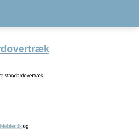
rdovertræk
tte standardovertræk
øbler.dk
og