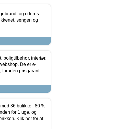
nbrand, og i deres
køkkenet, sengen og
boligtilbehør, interiør,
 webshop. De er e-
 foruden prisgaranti
ed 36 butikker. 80 %
nden for 1 uge, og
ikken. Klik her for at