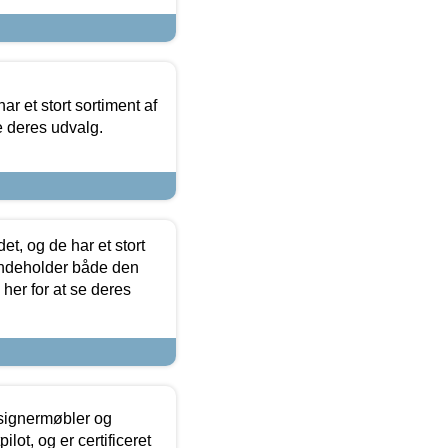
ar et stort sortiment af
e deres udvalg.
t, og de har et stort
 indeholder både den
 her for at se deres
esignermøbler og
lot, og er certificeret