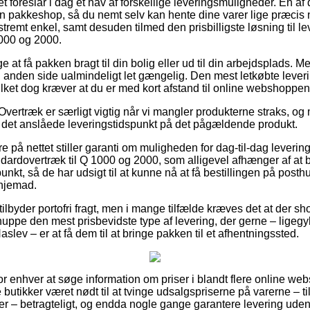
tet foreslår i dag et hav af forskellige leveringsmuligheder. En a
l en pakkeshop, så du nemt selv kan hente dine varer lige præcis n
tremt enkel, samt desuden tilmed den prisbilligste løsning til 
1000 og 2000.
at få pakken bragt til din bolig eller ud til din arbejdsplads. Me
anden side ualmindeligt let gængelig. Den mest letkøbte lever
vilket dog kræver at du er med kort afstand til online webshoppe
vertræk er særligt vigtig når vi mangler produkterne straks, og 
r det anslåede leveringstidspunkt på det pågældende produkt.
re på nettet stiller garanti om muligheden for dag-til-dag leverin
rdovertræk til Q 1000 og 2000, som alligevel afhænger af at b
unkt, så de har udsigt til at kunne nå at få bestillingen på posth
hjemad.
 tilbyder portofri fragt, men i mange tilfælde kræves det at der s
ppe den mest prisbevidste type af levering, der gerne – ligegy
slev – er at få dem til at bringe pakken til et afhentningssted.
 for enhver at søge information om priser i blandt flere online w
 butikker været nødt til at tvinge udsalgspriserne på varerne – ti
mer – betragteligt, og endda nogle gange garantere levering ude