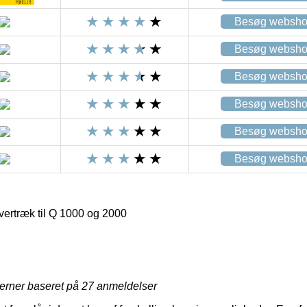
Besøg websh
Besøg websh
Besøg websh
Besøg websh
Besøg websh
Besøg websh
ertræk til Q 1000 og 2000
jerner baseret på
27
anmeldelser