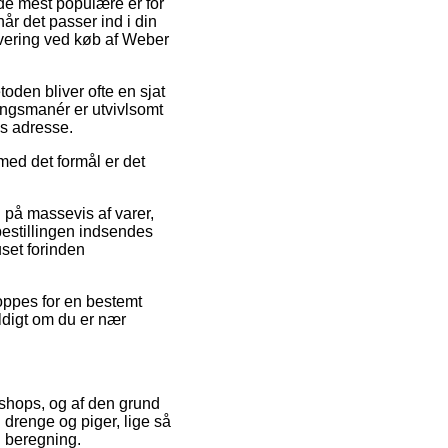
f de mest populære er for
år det passer ind i din
levering ved køb af Weber
toden bliver ofte en sjat
ingsmanér er utvivlsomt
ns adresse.
med det formål er det
g på massevis af varer,
estillingen indsendes
uset forinden
hoppes for en bestemt
ldigt om du er nær
ebshops, og af den grund
l drenge og piger, lige så
n beregning.