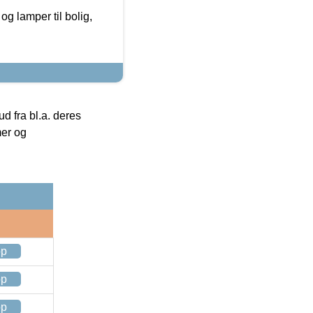
g lamper til bolig,
 fra bl.a. deres
mer og
op
op
op