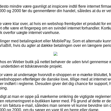
desto mindre være gavnligt at inspicere indtil flere internet firm
000 og 2000 før du gennemfører din handel, således at du er veli
e være klar over, at hvis en webshop frembyder et produkt for en
det ofte være et fingerpeg om en svindel internet forhandler. Kort
olk overfor uægte internet varehuse.
illinger med betalingskort eller MobilePay. Som et alternativ ku
 ViaBill, hvis du agter at dække betalingen over en længere peri
hos en Weber butik på nettet behøver de uden tvivl gennems
 undertiden et tidskrævende projekt.
 være at undersøge hvorvidt e-shoppen er e-mærke tilsluttet, for
 webshoppen efterfølger de danske love, tillige med at internet
er indført i reglerne. Desuden giver det dig chance for support, 
ping.
rdigt at man er oppe på mærkerne omkring de vigtigste reglemen
den returneringsret e-butikken kører med. På grund af dette er d
 sin faktura e-mail, således man senere vil kunne bevidne sin 
000 og 2000, om du søger en vare til en herre eller dame.