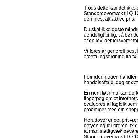
Trods dette kan det ikke 
Standardovertræk til Q 1
den mest attraktive pris.
Du skal ikke desto mindr
uendeligt billig, så bør 
af en lov, der forsvarer f
Vi foreslår generelt best
afbetalingsordning fra fx
Forinden nogen handler 
handelsaftale, dog er det
En nem løsning kan derfor
fingerpeg om at internet
evalueres af fagfolk som 
problemer med din shop
Herudover er det prisvæ
betydning for ordren, fx 
at man stadigvæk bevarer
Standardovertræk til Q 1