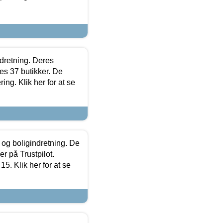
ndretning. Deres
s 37 butikker. De
ing. Klik her for at se
 og boligindretning. De
r på Trustpilot.
5. Klik her for at se