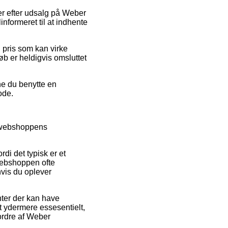
aer efter udsalg på Weber
nformeret til at indhente
 pris som kan virke
køb er heldigvis omsluttet
nne du benytte en
ode.
e webshoppens
di det typisk er et
 webshoppen ofte
hvis du oplever
ter der kan have
et ydermere essesentielt,
ordre af Weber