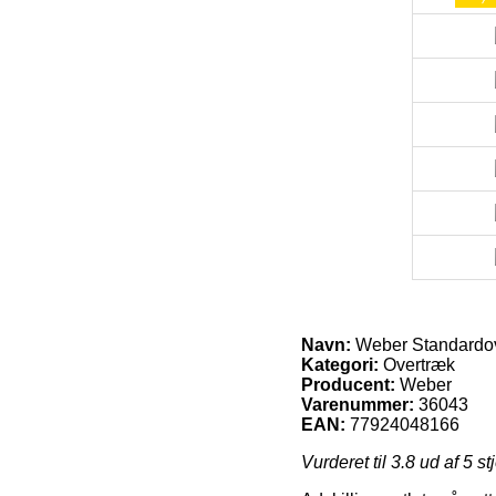
Navn:
Weber Standardov
Kategori:
Overtræk
Producent:
Weber
Varenummer:
36043
EAN:
77924048166
Vurderet til
3.8
ud af 5 st