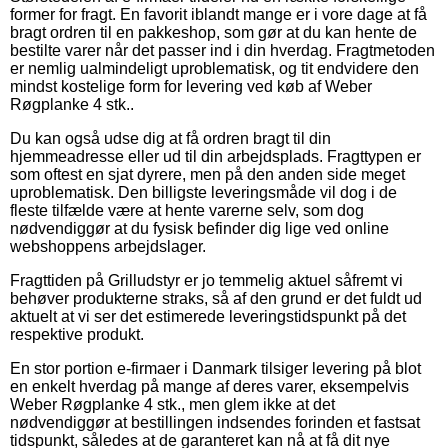
former for fragt. En favorit iblandt mange er i vore dage at få
bragt ordren til en pakkeshop, som gør at du kan hente de
bestilte varer når det passer ind i din hverdag. Fragtmetoden
er nemlig ualmindeligt uproblematisk, og tit endvidere den
mindst kostelige form for levering ved køb af Weber
Røgplanke 4 stk..
Du kan også udse dig at få ordren bragt til din
hjemmeadresse eller ud til din arbejdsplads. Fragttypen er
som oftest en sjat dyrere, men på den anden side meget
uproblematisk. Den billigste leveringsmåde vil dog i de
fleste tilfælde være at hente varerne selv, som dog
nødvendiggør at du fysisk befinder dig lige ved online
webshoppens arbejdslager.
Fragttiden på Grilludstyr er jo temmelig aktuel såfremt vi
behøver produkterne straks, så af den grund er det fuldt ud
aktuelt at vi ser det estimerede leveringstidspunkt på det
respektive produkt.
En stor portion e-firmaer i Danmark tilsiger levering på blot
en enkelt hverdag på mange af deres varer, eksempelvis
Weber Røgplanke 4 stk., men glem ikke at det
nødvendiggør at bestillingen indsendes forinden et fastsat
tidspunkt, således at de garanteret kan nå at få dit nye