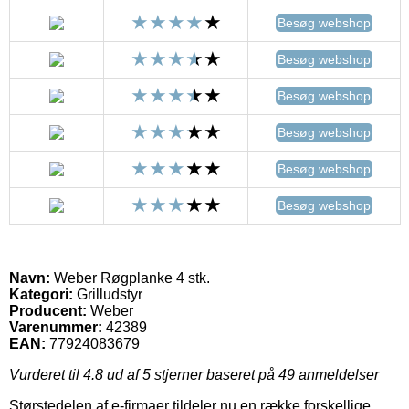
Besøg webshop
Besøg webshop
Besøg webshop
Besøg webshop
Besøg webshop
Besøg webshop
Navn:
Weber Røgplanke 4 stk.
Kategori:
Grilludstyr
Producent:
Weber
Varenummer:
42389
EAN:
77924083679
Vurderet til
4.8
ud af 5 stjerner baseret på
49
anmeldelser
Størstedelen af e-firmaer tildeler nu en række forskellige