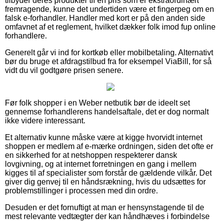
tilbyder deres produkter til en pris som er ekstraordinært
fremragende, kunne det undertiden være et fingerpeg om en
falsk e-forhandler. Handler med kort er på den anden side
omfavnet af et reglement, hvilket dækker folk imod fup online
forhandlere.
Generelt går vi ind for kortkøb eller mobilbetaling. Alternativt
bør du bruge et afdragstilbud fra for eksempel ViaBill, for så
vidt du vil godtgøre prisen senere.
Før folk shopper i en Weber netbutik bør de ideelt set
gennemse forhandlerens handelsaftale, det er dog normalt
ikke videre interessant.
Et alternativ kunne måske være at kigge hvorvidt internet
shoppen er medlem af e-mærke ordningen, siden det ofte er
en sikkerhed for at netshoppen respekterer dansk
lovgivning, og at internet forretningen en gang i mellem
kigges til af specialister som forstår de gældende vilkår. Det
giver dig genvej til en håndsrækning, hvis du udsættes for
problemstillinger i processen med din ordre.
Desuden er det fornuftigt at man er hensynstagende til de
mest relevante vedtægter der kan håndhæves i forbindelse