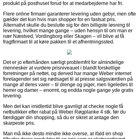
produkt på posthuset forud for at medarbejderne har fri.
Flere online firmaer garanterer levering uden gebyr, men ofte
gælder det kun hvis man shopper for en fastsat pris.
Alternativt skulle du beslutte sig for den billigste løsning til
levering, hvilket mange gange – uden hensyn til om man er
nær Næstved, Vordingborg eller Skagen – vil blive at få
fragtfirmaet til at køre pakken til et afhentningssted.
Det er jo efterhånden særligt problemfrit for almindelige
mennesker at vurdere prisniveauet i blandt forskellige
forretninger på nettet, og derved har mange Weber internet
foretagender set sig nødsaget til at presse salgsværdien på
mange af deres varer – til drenge og piger, men ligeledes til
herrer og damer – enormt, og endda nogle gange yde gratis
levering.
Men det kan imidlertid blive gavnligt at checke nogle få
netbutikker efter rabat på Weber Røgplanke 4 stk. før du
færdiggør din shopping, så du er sikret at antage den
skarpeste pris.
Man må ikke desto mindre ikke overse, at ifald en shop