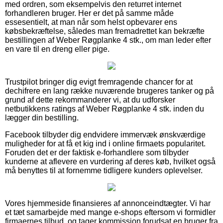
med ordren, som eksempelvis den returret internet
forhandleren bruger. Her er det på samme måde
essesentielt, at man når som helst opbevarer ens
købsbekræftelse, således man fremadrettet kan bekræfte
bestillingen af Weber Røgplanke 4 stk., om man leder efter
en vare til en dreng eller pige.
Trustpilot bringer dig evigt fremragende chancer for at
dechifrere en lang række nuværende brugeres tanker og på
grund af dette rekommanderer vi, at du udforsker
netbutikkens ratings af Weber Røgplanke 4 stk. inden du
lægger din bestilling.
Facebook tilbyder dig endvidere immervæk ønskværdige
muligheder for at få et kig ind i online firmaets popularitet.
Foruden det er der faktisk e-forhandlere som tilbyder
kunderne at aflevere en vurdering af deres køb, hvilket også
må benyttes til at fornemme tidligere kunders oplevelser.
Vores hjemmeside finansieres af annonceindtægter. Vi har
et tæt samarbejde med mange e-shops eftersom vi formidler
firmaernes tilbud, og tager kommission forudsat en bruger fra