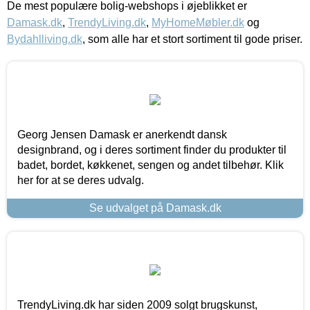
De mest populære bolig-webshops i øjeblikket er
Damask.dk
,
TrendyLiving.dk
,
MyHomeMøbler.dk
og
Bydahlliving.dk
, som alle har et stort sortiment til gode priser.
Georg Jensen Damask er anerkendt dansk
designbrand, og i deres sortiment finder du produkter til
badet, bordet, køkkenet, sengen og andet tilbehør. Klik
her for at se deres udvalg.
Se udvalget på Damask.dk
TrendyLiving.dk har siden 2009 solgt brugskunst,