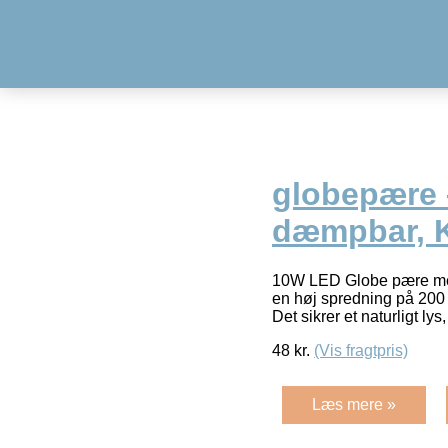
globepære 
dæmpbar, K
10W LED Globe pære med 
en høj spredning på 200 g
Det sikrer et naturligt lys,
48
kr.
(Vis fragtpris)
Læs mere »