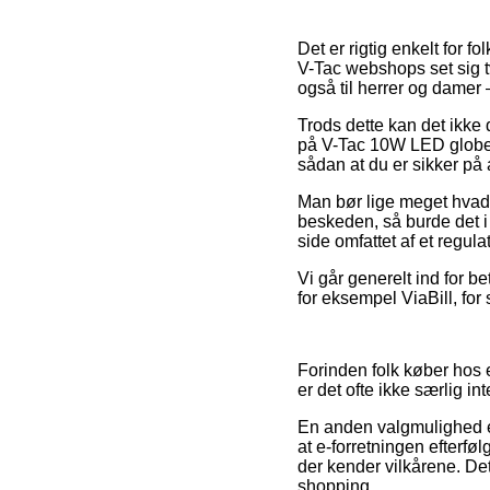
Det er rigtig enkelt for f
V-Tac webshops set sig tv
også til herrer og damer 
Trods dette kan det ikke 
på V-Tac 10W LED globep
sådan at du er sikker på 
Man bør lige meget hvad 
beskeden, så burde det i 
side omfattet af et regul
Vi går generelt ind for b
for eksempel ViaBill, for
Forinden folk køber hos
er det ofte ikke særlig in
En anden valgmulighed er 
at e-forretningen efterfø
der kender vilkårene. Det
shopping.