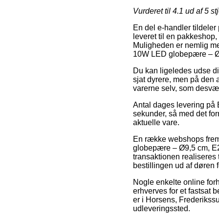
Vurderet til
4.1
ud af 5 st
En del e-handler tildeler
leveret til en pakkeshop
Muligheden er nemlig meg
10W LED globepære – Ø9
Du kan ligeledes udse dig
sjat dyrere, men på den 
varerne selv, som desværr
Antal dages levering på 
sekunder, så med det for
aktuelle vare.
En række webshops frem
globepære – Ø9,5 cm, E2
transaktionen realiseres 
bestillingen ud af døren 
Nogle enkelte online forha
erhverves for et fastsat 
er i Horsens, Frederikssun
udleveringssted.