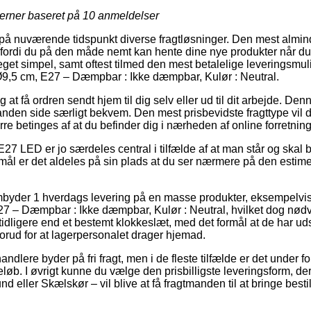
jerner baseret på
10
anmeldelser
 på nuværende tidspunkt diverse fragtløsninger. Den mest almind
, fordi du på den måde nemt kan hente dine nye produkter når du
et simpel, samt oftest tilmed den mest betalelige leveringsmu
,5 cm, E27 – Dæmpbar : Ikke dæmpbar, Kulør : Neutral.
 at få ordren sendt hjem til dig selv eller ud til dit arbejde. De
anden side særligt bekvem. Den mest prisbevidste fragttype vil d
e betinges af at du befinder dig i nærheden af online forretning
E27 LED er jo særdeles central i tilfælde af at man står og skal
mål er det aldeles på sin plads at du ser nærmere på den estime
byder 1 hverdags levering på en masse produkter, eksempelv
7 – Dæmpbar : Ikke dæmpbar, Kulør : Neutral, hvilket dog nød
tidligere end et bestemt klokkeslæt, med det formål at de har udsi
forud for at lagerpersonalet drager hjemad.
ndlere byder på fri fragt, men i de fleste tilfælde er det under f
beløb. I øvrigt kunne du vælge den prisbilligste leveringsform, 
d eller Skælskør – vil blive at få fragtmanden til at bringe bestill