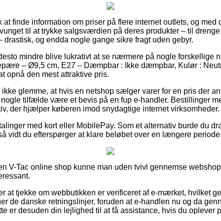
olk at finde information om priser på flere internet outlets, og med
unget til at trykke salgsværdien på deres produkter – til drenge
– drastisk, og endda nogle gange sikre fragt uden gebyr.
desto mindre blive lukrativt at se nærmere på nogle forskellige n
ære – Ø9,5 cm, E27 – Dæmpbar : Ikke dæmpbar, Kulør : Neutral
at opnå den mest attraktive pris.
ikke glemme, at hvis en netshop sælger varer for en pris der ans
nogle tilfælde være et bevis på en fup e-handler. Bestillinger 
ativ, der hjælper køberen imod snydagtige internet virksomheder.
etalinger med kort eller MobilePay. Som et alternativ burde du dra
 så vidt du efterspørger at klare beløbet over en længere periode
 en V-Tac online shop kunne man uden tvivl gennemse webshop
teressant.
at tjekke om webbutikken er verificeret af e-mærket, hvilket ge
lger de danske retningslinjer, foruden at e-handlen nu og da gen
te er desuden din lejlighed til at få assistance, hvis du oplever 