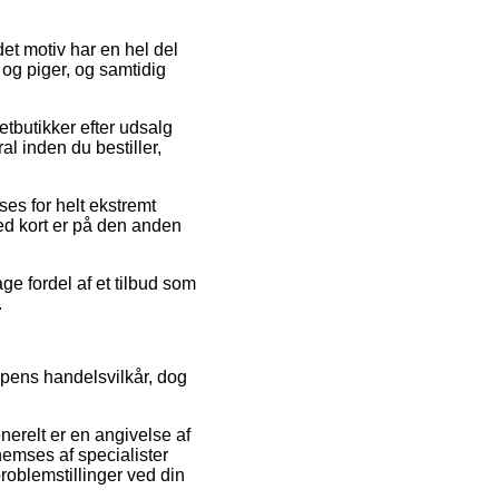
 det motiv har en hel del
 og piger, og samtidig
etbutikker efter udsalg
 inden du bestiller,
es for helt ekstremt
med kort er på den anden
ge fordel af et tilbud som
.
pens handelsvilkår, dog
nerelt er en angivelse af
nemses af specialister
problemstillinger ved din