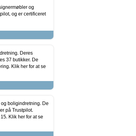
esignermøbler og
lot, og er certificeret
ndretning. Deres
s 37 butikker. De
ing. Klik her for at se
 og boligindretning. De
r på Trustpilot.
5. Klik her for at se