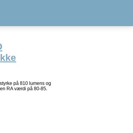
D
Ikke
styrke på 810 lumens og
d en RA værdi på 80-85.