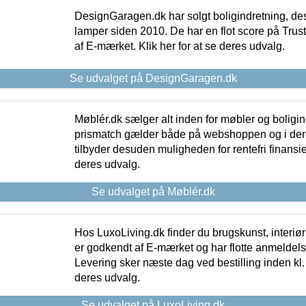
DesignGaragen.dk har solgt boligindretning, d
lamper siden 2010. De har en flot score på Trustpi
af E-mærket. Klik her for at se deres udvalg.
Se udvalget på DesignGaragen.dk
Møblér.dk sælger alt inden for møbler og boligi
prismatch gælder både på webshoppen og i dere
tilbyder desuden muligheden for rentefri finansier
deres udvalg.
Se udvalget på Møblér.dk
Hos LuxoLiving.dk finder du brugskunst, interiør
er godkendt af E-mærket og har flotte anmeldelse
Levering sker næste dag ved bestilling inden kl. 1
deres udvalg.
Se udvalget på LuxoLiving.dk