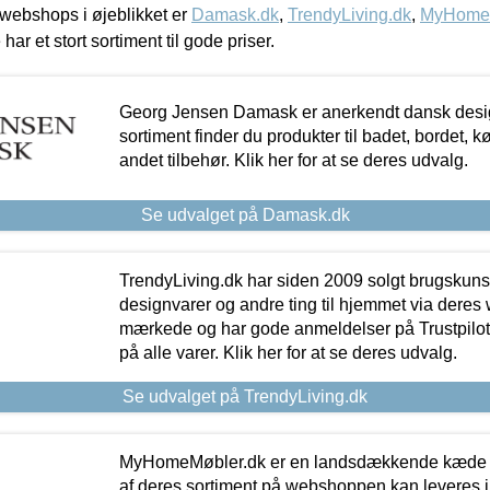
webshops i øjeblikket er
Damask.dk
,
TrendyLiving.dk
,
MyHomeM
 har et stort sortiment til gode priser.
Georg Jensen Damask er anerkendt dansk desig
sortiment finder du produkter til badet, bordet, 
andet tilbehør. Klik her for at se deres udvalg.
Se udvalget på Damask.dk
TrendyLiving.dk har siden 2009 solgt brugskunst, 
designvarer og andre ting til hjemmet via deres
mærkede og har gode anmeldelser på Trustpilot,
på alle varer. Klik her for at se deres udvalg.
Se udvalget på TrendyLiving.dk
MyHomeMøbler.dk er en landsdækkende kæde m
af deres sortiment på webshoppen kan leveres i