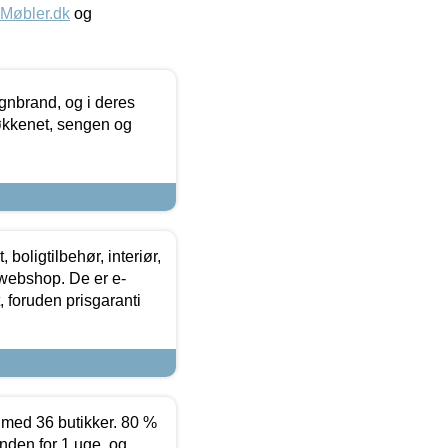
øbler.dk
og
nbrand, og i deres
køkkenet, sengen og
boligtilbehør, interiør,
 webshop. De er e-
 foruden prisgaranti
ed 36 butikker. 80 %
nden for 1 uge, og