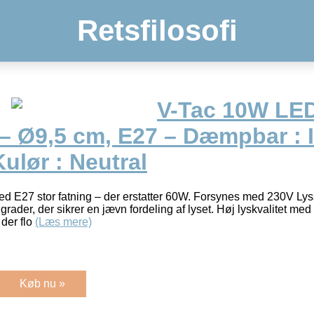
Retsfilosofi
V-Tac 10W LE
– Ø9,5 cm, E27 – Dæmpbar : 
ulør : Neutral
E27 stor fatning – der erstatter 60W. Forsynes med 230V Lys
rader, der sikrer en jævn fordeling af lyset. Høj lyskvalitet me
 der flo
(Læs mere)
Køb nu »