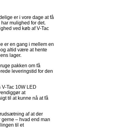
elige er i vore dage at få
 har mulighed for det.
lighed ved køb af V-Tac
nne er en gang i mellem en
og altid være at hente
ens lager.
 bruge pakken om få
rede leveringstid for den
is V-Tac 10W LED
vendiggør at
gt til at kunne nå at få
orudsætning af at der
der gerne – hvad end man
ingen til et