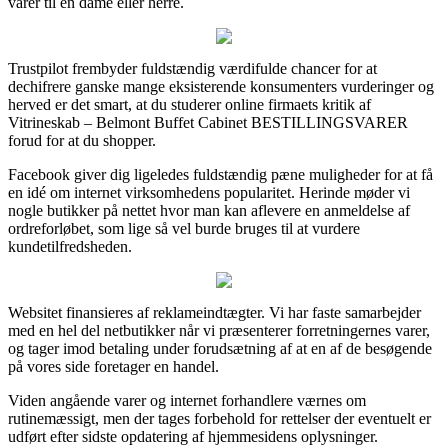
varer til en dame eller herre.
Trustpilot frembyder fuldstændig værdifulde chancer for at
dechifrere ganske mange eksisterende konsumenters vurderinger og
herved er det smart, at du studerer online firmaets kritik af
Vitrineskab – Belmont Buffet Cabinet BESTILLINGSVARER
forud for at du shopper.
Facebook giver dig ligeledes fuldstændig pæne muligheder for at få
en idé om internet virksomhedens popularitet. Herinde møder vi
nogle butikker på nettet hvor man kan aflevere en anmeldelse af
ordreforløbet, som lige så vel burde bruges til at vurdere
kundetilfredsheden.
Websitet finansieres af reklameindtægter. Vi har faste samarbejder
med en hel del netbutikker når vi præsenterer forretningernes varer,
og tager imod betaling under forudsætning af at en af de besøgende
på vores side foretager en handel.
Viden angående varer og internet forhandlere værnes om
rutinemæssigt, men der tages forbehold for rettelser der eventuelt er
udført efter sidste opdatering af hjemmesidens oplysninger.