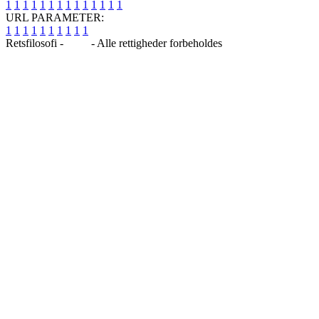
1
1
1
1
1
1
1
1
1
1
1
1
1
1
URL PARAMETER:
1
1
1
1
1
1
1
1
1
1
Retsfilosofi -
Blog
- Alle rettigheder forbeholdes