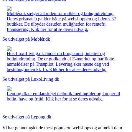
Møblér.dk sælger alt inden for møbler og boligindretning.
Deres prismatch gælder både på webshoppen og i deres 37
butikker. De tilbyder desuden muligheden for rentefri
finansiering. Klik her for at se deres udvalg.
Se udvalget på Møblér.dk
Hos LuxoLiving.dk finder du brugskunst, interiør og
boligindretning. De er godkendt af E-mærket og har flotte
anmeldelser på Trustpilot. Levering sker næste dag ved
bestilling inden kl. 15. Klik her for at se deres udvalg.
Se udvalget på LuxoLiving.dk
Lepong.dk er en danskejet netbutik med møbler og lamper til
bolig, have og fritid. Klik her for at se deres udvalg.
Se udvalget på Lepong.dk
Vi har gennemgået de mest populære webshops og anmeldt dem