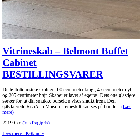
Vitrineskab – Belmont Buffet
Cabinet
BESTILLINGSVARER
Dette flotte mørke skab er 100 centimeter langt, 45 centimeter dybt
og 205 centimeter højt. Skabet er lavet af egetræ. Dets otte glasdøre
sørger for, at din smukke porselæn vises smukt frem. Den
sølvfarvede RiviÃ¨ra Maison navneskilt kan ses på bunden.
(Læs
mere)
22199
kr.
(Vis fragtpris)
Læs mere »
Køb nu »