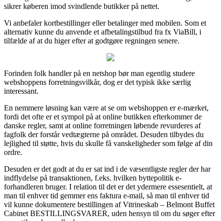
sikrer køberen imod svindlende butikker på nettet.
Vi anbefaler kortbestillinger eller betalinger med mobilen. Som et
alternativ kunne du anvende et afbetalingstilbud fra fx ViaBill, i
tilfælde af at du higer efter at godtgøre regningen senere.
Forinden folk handler på en netshop bør man egentlig studere
webshoppens forretningsvilkår, dog er det typisk ikke særlig
interessant.
En nemmere løsning kan være at se om webshoppen er e-mærket,
fordi det ofte er et sympol på at online butikken efterkommer de
danske regler, samt at online forretningen løbende revurderes af
fagfolk der forstår vedtægterne på området. Desuden tilbydes du
lejlighed til støtte, hvis du skulle få vanskeligheder som følge af din
ordre.
Desuden er det godt at du er sat ind i de væsentligste regler der har
indflydelse på transaktionen, f.eks. hvilken byttepolitik e-
forhandleren bruger. I relation til det er det ydermere essesentielt, at
man til enhver tid gemmer ens faktura e-mail, så man til enhver tid
vil kunne dokumentere bestillingen af Vitrineskab – Belmont Buffet
Cabinet BESTILLINGSVARER, uden hensyn til om du søger efter