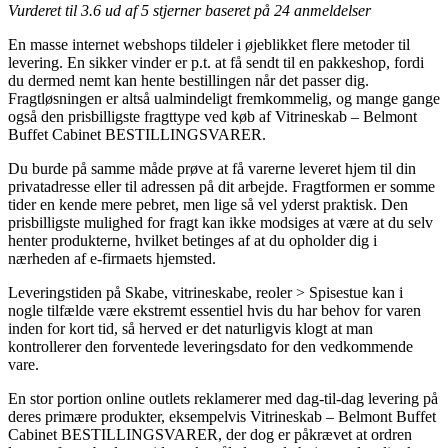
Vurderet til
3.6
ud af 5 stjerner baseret på
24
anmeldelser
En masse internet webshops tildeler i øjeblikket flere metoder til
levering. En sikker vinder er p.t. at få sendt til en pakkeshop, fordi
du dermed nemt kan hente bestillingen når det passer dig.
Fragtløsningen er altså ualmindeligt fremkommelig, og mange gange
også den prisbilligste fragttype ved køb af Vitrineskab – Belmont
Buffet Cabinet BESTILLINGSVARER.
Du burde på samme måde prøve at få varerne leveret hjem til din
privatadresse eller til adressen på dit arbejde. Fragtformen er somme
tider en kende mere pebret, men lige så vel yderst praktisk. Den
prisbilligste mulighed for fragt kan ikke modsiges at være at du selv
henter produkterne, hvilket betinges af at du opholder dig i
nærheden af e-firmaets hjemsted.
Leveringstiden på Skabe, vitrineskabe, reoler > Spisestue kan i
nogle tilfælde være ekstremt essentiel hvis du har behov for varen
inden for kort tid, så herved er det naturligvis klogt at man
kontrollerer den forventede leveringsdato for den vedkommende
vare.
En stor portion online outlets reklamerer med dag-til-dag levering på
deres primære produkter, eksempelvis Vitrineskab – Belmont Buffet
Cabinet BESTILLINGSVARER, der dog er påkrævet at ordren