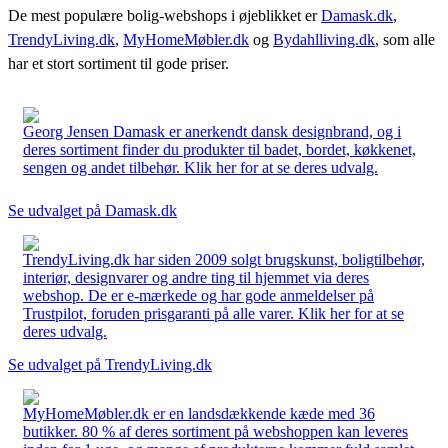
De mest populære bolig-webshops i øjeblikket er
Damask.dk
,
TrendyLiving.dk
,
MyHomeMøbler.dk
og
Bydahlliving.dk
, som alle
har et stort sortiment til gode priser.
Georg Jensen Damask er anerkendt dansk designbrand, og i
deres sortiment finder du produkter til badet, bordet, køkkenet,
sengen og andet tilbehør. Klik her for at se deres udvalg.
Se udvalget på Damask.dk
TrendyLiving.dk har siden 2009 solgt brugskunst, boligtilbehør,
interiør, designvarer og andre ting til hjemmet via deres
webshop. De er e-mærkede og har gode anmeldelser på
Trustpilot, foruden prisgaranti på alle varer. Klik her for at se
deres udvalg.
Se udvalget på TrendyLiving.dk
MyHomeMøbler.dk er en landsdækkende kæde med 36
butikker. 80 % af deres sortiment på webshoppen kan leveres