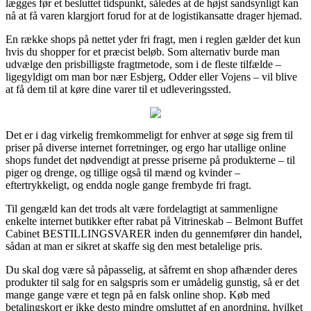
lægges før et besluttet tidspunkt, således at de højst sandsynligt kan
nå at få varen klargjort forud for at de logistikansatte drager hjemad.
En række shops på nettet yder fri fragt, men i reglen gælder det kun
hvis du shopper for et præcist beløb. Som alternativ burde man
udvælge den prisbilligste fragtmetode, som i de fleste tilfælde –
ligegyldigt om man bor nær Esbjerg, Odder eller Vojens – vil blive
at få dem til at køre dine varer til et udleveringssted.
Det er i dag virkelig fremkommeligt for enhver at søge sig frem til
priser på diverse internet forretninger, og ergo har utallige online
shops fundet det nødvendigt at presse priserne på produkterne – til
piger og drenge, og tillige også til mænd og kvinder –
eftertrykkeligt, og endda nogle gange frembyde fri fragt.
Til gengæld kan det trods alt være fordelagtigt at sammenligne
enkelte internet butikker efter rabat på Vitrineskab – Belmont Buffet
Cabinet BESTILLINGSVARER inden du gennemfører din handel,
sådan at man er sikret at skaffe sig den mest betalelige pris.
Du skal dog være så påpasselig, at såfremt en shop afhænder deres
produkter til salg for en salgspris som er umådelig gunstig, så er det
mange gange være et tegn på en falsk online shop. Køb med
betalingskort er ikke desto mindre omsluttet af en anordning, hvilket