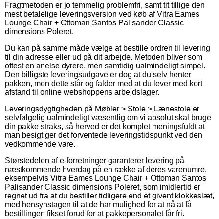
Fragtmetoden er jo temmelig problemfri, samt tit tillige den
mest betalelige leveringsversion ved køb af Vitra Eames
Lounge Chair + Ottoman Santos Palisander Classic
dimensions Poleret.
Du kan på samme måde vælge at bestille ordren til levering
til din adresse eller ud på dit arbejde. Metoden bliver som
oftest en anelse dyrere, men samtidig ualmindeligt simpel.
Den billigste leveringsudgave er dog at du selv henter
pakken, men dette står og falder med at du lever med kort
afstand til online webshoppens arbejdslager.
Leveringsdygtigheden på Møbler > Stole > Lænestole er
selvfølgelig ualmindeligt væsentlig om vi absolut skal bruge
din pakke straks, så herved er det komplet meningsfuldt at
man besigtiger det forventede leveringstidspunkt ved den
vedkommende vare.
Størstedelen af e-forretninger garanterer levering på
næstkommende hverdag på en række af deres varenumre,
eksempelvis Vitra Eames Lounge Chair + Ottoman Santos
Palisander Classic dimensions Poleret, som imidlertid er
regnet ud fra at du bestiller tidligere end et givent klokkeslæt,
med hensynstagen til at de har mulighed for at nå at få
bestillingen fikset forud for at pakkepersonalet får fri.