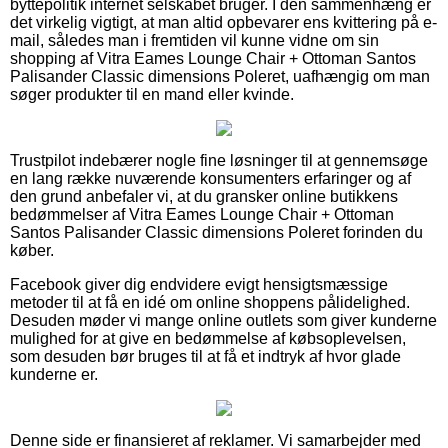
byttepolitik internet selskabet bruger. I den sammenhæng er
det virkelig vigtigt, at man altid opbevarer ens kvittering på e-
mail, således man i fremtiden vil kunne vidne om sin
shopping af Vitra Eames Lounge Chair + Ottoman Santos
Palisander Classic dimensions Poleret, uafhængig om man
søger produkter til en mand eller kvinde.
Trustpilot indebærer nogle fine løsninger til at gennemsøge
en lang række nuværende konsumenters erfaringer og af
den grund anbefaler vi, at du gransker online butikkens
bedømmelser af Vitra Eames Lounge Chair + Ottoman
Santos Palisander Classic dimensions Poleret forinden du
køber.
Facebook giver dig endvidere evigt hensigtsmæssige
metoder til at få en idé om online shoppens pålidelighed.
Desuden møder vi mange online outlets som giver kunderne
mulighed for at give en bedømmelse af købsoplevelsen,
som desuden bør bruges til at få et indtryk af hvor glade
kunderne er.
Denne side er finansieret af reklamer. Vi samarbejder med