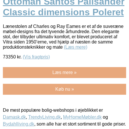
Ottoman Santos Palisander
Classic dimensions Poleret
Lænestolen af Charles og Ray Eames er et af de suveræne
møbel-designs fra det tyvende århundrede. Den elegante
stol, der tilbyder ultimativ komfort, er blevet produceret af
Vitra siden 1950’erne, ved hjælp af næsten de samme
produktionsteknikker og mate
(Læs mere)
73350
kr.
(Vis fragtpris)
Læs mere »
Køb nu »
De mest populære bolig-webshops i øjeblikket er
Damask.dk
,
TrendyLiving.dk
,
MyHomeMøbler.dk
og
Bydahlliving.dk
, som alle har et stort sortiment til gode priser.