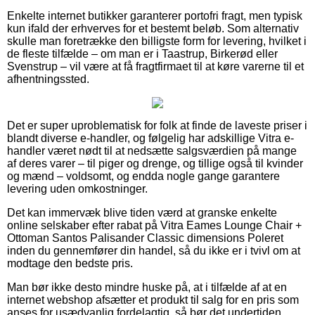
Enkelte internet butikker garanterer portofri fragt, men typisk
kun ifald der erhverves for et bestemt beløb. Som alternativ
skulle man foretrække den billigste form for levering, hvilket i
de fleste tilfælde – om man er i Taastrup, Birkerød eller
Svenstrup – vil være at få fragtfirmaet til at køre varerne til et
afhentningssted.
Det er super uproblematisk for folk at finde de laveste priser i
blandt diverse e-handler, og følgelig har adskillige Vitra e-
handler været nødt til at nedsætte salgsværdien på mange
af deres varer – til piger og drenge, og tillige også til kvinder
og mænd – voldsomt, og endda nogle gange garantere
levering uden omkostninger.
Det kan immervæk blive tiden værd at granske enkelte
online selskaber efter rabat på Vitra Eames Lounge Chair +
Ottoman Santos Palisander Classic dimensions Poleret
inden du gennemfører din handel, så du ikke er i tvivl om at
modtage den bedste pris.
Man bør ikke desto mindre huske på, at i tilfælde af at en
internet webshop afsætter et produkt til salg for en pris som
anses for usædvanlig fordelagtig, så bør det undertiden