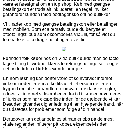
være et faresignal om en fup shop. Køb med gængse
betalingskort er trods alt inkluderet i en regel, hvilket
garanterer kunden imod bedrageriske online butikker.
Vi tilråder køb med gængse betalingskort eller betalinger
med mobilen. Som et alternativ burde du benytte et
afbetalingstilbud som eksempelvis ViaBill, for så vidt du
foretrækker at afdrage betalingen over tid.
Forinden folk køber hos en Vitra butik burde man de facto
tage stilling til webbutikkens forretningsbetingelser, dog er
det undertiden et tidskrævende arbejde.
En nem løsning kan derfor være at se hvorvidt internet
virksomheden er e-mærke tilsluttet, eftersom det er en
tryghed om at e-forhandleren forsvarer de danske regler,
udover at internet virksomheden fra tid til anden revurderes
af jurister som har ekspertise inden for de gældende vilkår.
Desuden giver det dig anledning til en hjælpende hånd, når
du udsættes for problemer som følge af din handel.
Derudover kan det anbefales at man er obs på de mest
vitale regler der influerer på købet, eksempelvis den