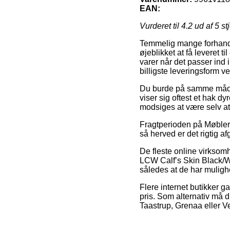
EAN:
Vurderet til
4.2
ud af 5 st
Temmelig mange forhandle
øjeblikket at få leveret t
varer når det passer ind
billigste leveringsform 
Du burde på samme måde p
viser sig oftest et hak d
modsiges at være selv at 
Fragtperioden på Møbler 
så herved er det rigtig 
De fleste online virksom
LCW Calf’s Skin Black/Whi
således at de har mulighe
Flere internet butikker g
pris. Som alternativ må 
Taastrup, Grenaa eller Vej