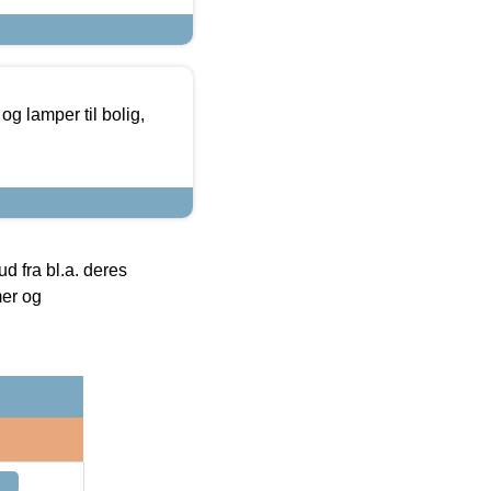
g lamper til bolig,
 fra bl.a. deres
mer og