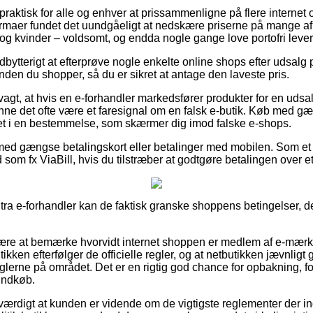
 praktisk for alle og enhver at prissammenligne på flere internet 
 firmaer fundet det uundgåeligt at nedskære priserne på mange af d
 og kvinder – voldsomt, og endda nogle gange love portofri lever
 udbytterigt at efterprøve nogle enkelte online shops efter udsa
nden du shopper, så du er sikret at antage den laveste pris.
agt, at hvis en e-forhandler markedsfører produkter for en udsa
kunne det ofte være et faresignal om en falsk e-butik. Køb med g
et i en bestemmelse, som skærmer dig imod falske e-shops.
 med gængse betalingskort eller betalinger med mobilen. Som et 
d som fx ViaBill, hvis du tilstræber at godtgøre betalingen over 
tra e-forhandler kan de faktisk granske shoppens betingelser, de
ære at bemærke hvorvidt internet shoppen er medlem af e-mærket,
tikken efterfølger de officielle regler, og at netbutikken jævnlig
glerne på området. Det er en rigtig god chance for opbakning, fo
 indkøb.
værdigt at kunden er vidende om de vigtigste reglementer der ind