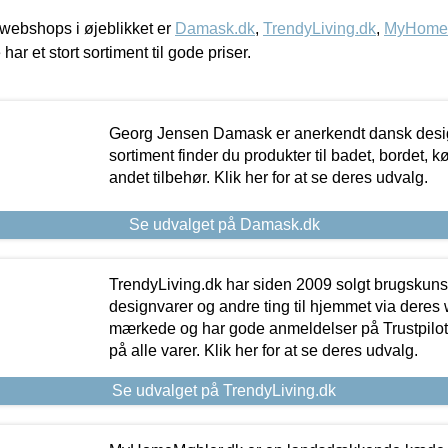
webshops i øjeblikket er
Damask.dk
,
TrendyLiving.dk
,
MyHomeM
 har et stort sortiment til gode priser.
Georg Jensen Damask er anerkendt dansk desig
sortiment finder du produkter til badet, bordet, 
andet tilbehør. Klik her for at se deres udvalg.
Se udvalget på Damask.dk
TrendyLiving.dk har siden 2009 solgt brugskunst, 
designvarer og andre ting til hjemmet via deres
mærkede og har gode anmeldelser på Trustpilot,
på alle varer. Klik her for at se deres udvalg.
Se udvalget på TrendyLiving.dk