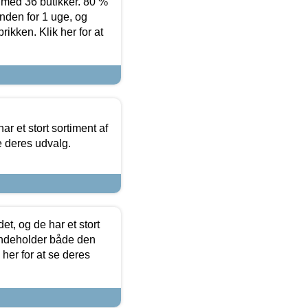
ed 36 butikker. 80 %
nden for 1 uge, og
ikken. Klik her for at
ar et stort sortiment af
e deres udvalg.
t, og de har et stort
 indeholder både den
 her for at se deres