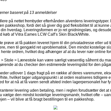
jerner baseret på
13
anmeldelser
re på nettet frembyder efterhånden alverdens leveringstyper. 
il en pakkeshop, fordi det så giver dig god fleksibilitet til at kun
 i din hverdag. Leveringsformen er jo ret gnidningsløs, og desu
ved køb af Vitra Eames LCW Calf’s Skin Black/White.
røve at få pakken leveret hjem til din privatadresse eller ud ti
yrere, men til gengæld ret uproblematisk. Den mindst kostelige sl
hente ordren, hvilket dog afhænger af at du lever nær online for
> Stole > Lænestole kan være særligt væsentlig såfremt du man
afgørende at du checker den estimerede leveringstid for den påg
heder udlover 1 dags fragt på en række af deres varenumre, ek
te, hvilket tager udgangspunkt i at orden realiseres tidligere en
d for at nå at få varen sendt afsted inden lagerpersonalet har fy
aranterer levering uden betaling, men i reglen forudsætter det a
du vælge den mindst kostelige leveringsmanér, hvilket ofte – ua
en – vil blive at få bragt bestillingen til en pakkeshop.