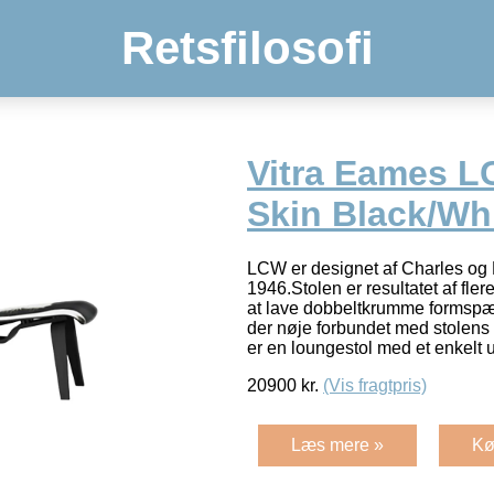
Retsfilosofi
Vitra Eames L
Skin Black/Wh
LCW er designet af Charles og
1946.Stolen er resultatet af fle
at lave dobbeltkrumme formspæn
der nøje forbundet med stolens
er en loungestol med et enkelt 
20900
kr.
(Vis fragtpris)
Læs mere »
Kø