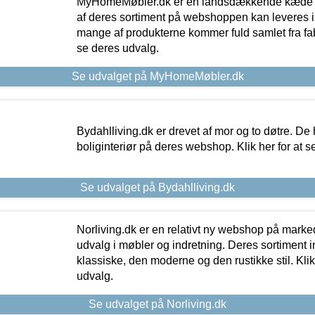
MyHomeMøbler.dk er en landsdækkende kæde m
af deres sortiment på webshoppen kan leveres i
mange af produkterne kommer fuld samlet fra fabr
se deres udvalg.
Se udvalget på MyHomeMøbler.dk
Bydahlliving.dk er drevet af mor og to døtre. De h
boliginteriør på deres webshop. Klik her for at s
Se udvalget på Bydahlliving.dk
Norliving.dk er en relativt ny webshop på markede
udvalg i møbler og indretning. Deres sortiment
klassiske, den moderne og den rustikke stil. Klik
udvalg.
Se udvalget på Norliving.dk