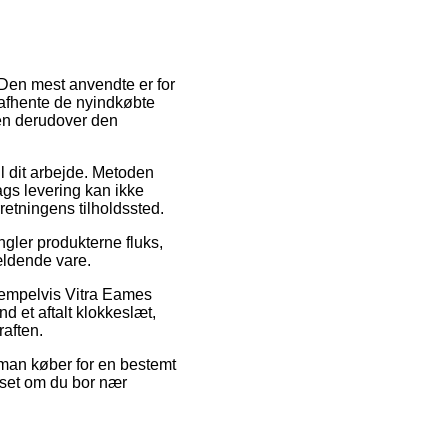
Den mest anvendte er for
ne afhente de nyindkøbte
den derudover den
l dit arbejde. Metoden
ags levering kan ikke
retningens tilholdssted.
gler produkterne fluks,
ældende vare.
sempelvis Vitra Eames
d et aftalt klokkeslæt,
raften.
t man køber for en bestemt
nset om du bor nær