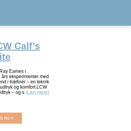
CW Calf’s
ite
 Ray Eames i
re års eksperimenter med
d i træfinér – en teknik
 udtryk og komfort.LCW
udtryk – og s
(Læs mere)
b nu »