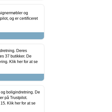
esignermøbler og
lot, og er certificeret
ndretning. Deres
s 37 butikker. De
ing. Klik her for at se
 og boligindretning. De
r på Trustpilot.
5. Klik her for at se