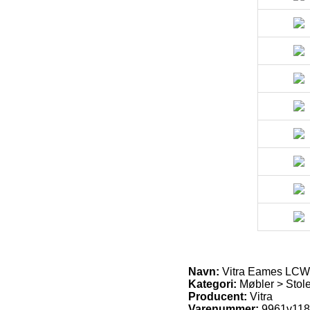
Navn:
Vitra Eames LCW 
Kategori:
Møbler > Stol
Producent:
Vitra
Varenummer:
9961v11