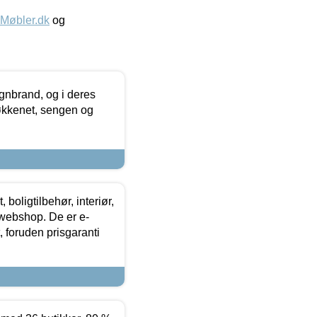
øbler.dk
og
nbrand, og i deres
køkkenet, sengen og
boligtilbehør, interiør,
 webshop. De er e-
 foruden prisgaranti