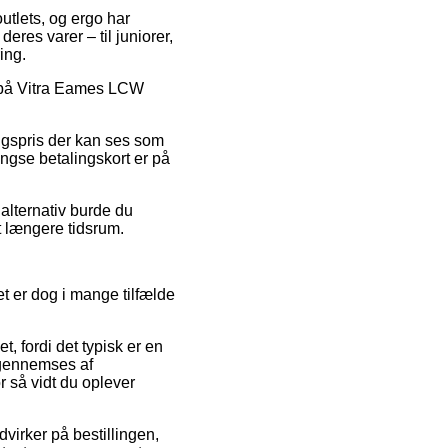
outlets, og ergo har
eres varer – til juniorer,
ing.
lg på Vitra Eames LCW
lgspris der kan ses som
ængse betalingskort er på
alternativ burde du
et længere tidsrum.
t er dog i mange tilfælde
 fordi det typisk er en
t gennemses af
r så vidt du oplever
virker på bestillingen,