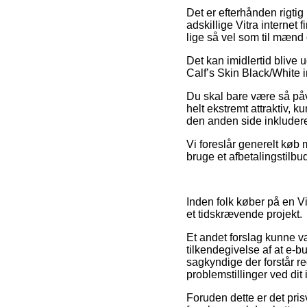
Det er efterhånden rigtig
adskillige Vitra internet
lige så vel som til mænd
Det kan imidlertid blive
Calf’s Skin Black/White i
Du skal bare være så påv
helt ekstremt attraktiv, 
den anden side inkluder
Vi foreslår generelt køb
bruge et afbetalingstilbu
Inden folk køber på en Vi
et tidskrævende projekt.
Et andet forslag kunne v
tilkendegivelse af at e-bu
sagkyndige der forstår re
problemstillinger ved dit
Foruden dette er det pris