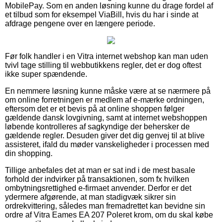
MobilePay. Som en anden løsning kunne du drage fordel af
et tilbud som for eksempel ViaBill, hvis du har i sinde at
afdrage pengene over en længere periode.
Før folk handler i en Vitra internet webshop kan man uden
tvivl tage stilling til webbutikkens regler, det er dog oftest
ikke super spændende.
En nemmere løsning kunne måske være at se nærmere på
om online forretningen er medlem af e-mærke ordningen,
eftersom det er et bevis på at online shoppen følger
gældende dansk lovgivning, samt at internet webshoppen
løbende kontrolleres af sagkyndige der behersker de
gældende regler. Desuden giver det dig genvej til at blive
assisteret, ifald du møder vanskeligheder i processen med
din shopping.
Tillige anbefales det at man er sat ind i de mest basale
forhold der indvirker på transaktionen, som fx hvilken
ombytningsrettighed e-firmaet anvender. Derfor er det
ydermere afgørende, at man stadigvæk sikrer sin
ordrekvittering, således man fremadrettet kan bevidne sin
ordre af Vitra Eames EA 207 Poleret krom, om du skal købe