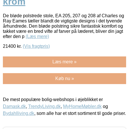
krom
De bløde polstrede stole, EA 205, 207 og 208 af Charles og
Ray Eames tæller blandt de vigtigste designs i det tyvende
århundrede. Den bløde polstring sikre fantastisk komfort og
takket være en bred vifte af farver på læderet, bliver din jagt
efter den p
(Læs mere)
21400
kr.
(Vis fragtpris)
Læs mere »
Køb nu »
De mest populære bolig-webshops i øjeblikket er
Damask.dk
,
TrendyLiving.dk
,
MyHomeMøbler.dk
og
Bydahlliving.dk
, som alle har et stort sortiment til gode priser.