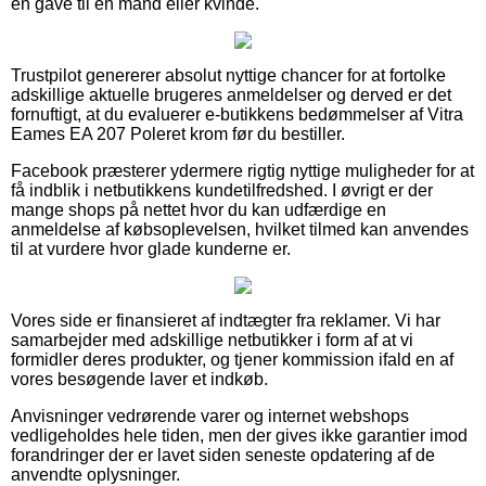
en gave til en mand eller kvinde.
Trustpilot genererer absolut nyttige chancer for at fortolke
adskillige aktuelle brugeres anmeldelser og derved er det
fornuftigt, at du evaluerer e-butikkens bedømmelser af Vitra
Eames EA 207 Poleret krom før du bestiller.
Facebook præsterer ydermere rigtig nyttige muligheder for at
få indblik i netbutikkens kundetilfredshed. I øvrigt er der
mange shops på nettet hvor du kan udfærdige en
anmeldelse af købsoplevelsen, hvilket tilmed kan anvendes
til at vurdere hvor glade kunderne er.
Vores side er finansieret af indtægter fra reklamer. Vi har
samarbejder med adskillige netbutikker i form af at vi
formidler deres produkter, og tjener kommission ifald en af
vores besøgende laver et indkøb.
Anvisninger vedrørende varer og internet webshops
vedligeholdes hele tiden, men der gives ikke garantier imod
forandringer der er lavet siden seneste opdatering af de
anvendte oplysninger.