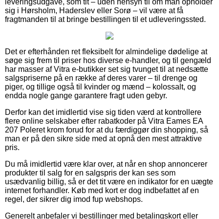
leveringsudgave, som tit – uden hensyn til om man opholder
sig i Hørsholm, Haderslev eller Sorø – vil være at få
fragtmanden til at bringe bestillingen til et udleveringssted.
Det er efterhånden ret fleksibelt for almindelige dødelige at
søge sig frem til priser hos diverse e-handler, og til gengæld
har masser af Vitra e-butikker set sig tvunget til at nedsætte
salgspriserne på en række af deres varer – til drenge og
piger, og tillige også til kvinder og mænd – kolossalt, og
endda nogle gange garantere fragt uden gebyr.
Derfor kan det imidlertid vise sig tiden værd at kontrollere
flere online selskaber efter rabatkoder på Vitra Eames EA
207 Poleret krom forud for at du færdiggør din shopping, så
man er på den sikre side med at opnå den mest attraktive
pris.
Du må imidlertid være klar over, at når en shop annoncerer
produkter til salg for en salgspris der kan ses som
usædvanlig billig, så er det tit være en indikator for en uægte
internet forhandler. Køb med kort er dog indbefattet af en
regel, der sikrer dig imod fup webshops.
Generelt anbefaler vi bestillinger med betalingskort eller