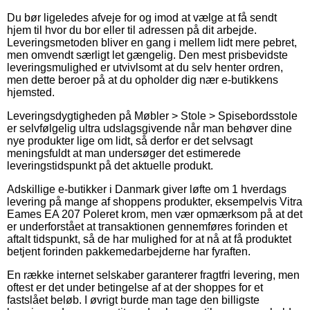
Du bør ligeledes afveje for og imod at vælge at få sendt
hjem til hvor du bor eller til adressen på dit arbejde.
Leveringsmetoden bliver en gang i mellem lidt mere pebret,
men omvendt særligt let gængelig. Den mest prisbevidste
leveringsmulighed er utvivlsomt at du selv henter ordren,
men dette beroer på at du opholder dig nær e-butikkens
hjemsted.
Leveringsdygtigheden på Møbler > Stole > Spisebordsstole
er selvfølgelig ultra udslagsgivende når man behøver dine
nye produkter lige om lidt, så derfor er det selvsagt
meningsfuldt at man undersøger det estimerede
leveringstidspunkt på det aktuelle produkt.
Adskillige e-butikker i Danmark giver løfte om 1 hverdags
levering på mange af shoppens produkter, eksempelvis Vitra
Eames EA 207 Poleret krom, men vær opmærksom på at det
er underforstået at transaktionen gennemføres forinden et
aftalt tidspunkt, så de har mulighed for at nå at få produktet
betjent forinden pakkemedarbejderne har fyraften.
En række internet selskaber garanterer fragtfri levering, men
oftest er det under betingelse af at der shoppes for et
fastslået beløb. I øvrigt burde man tage den billigste