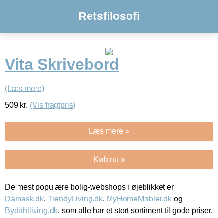
Retsfilosofi
Vita Skrivebord
(Læs mere)
509
kr.
(Vis fragtpris)
Læs mere »
Køb nu »
De mest populære bolig-webshops i øjeblikket er
Damask.dk
,
TrendyLiving.dk
,
MyHomeMøbler.dk
og
Bydahlliving.dk
, som alle har et stort sortiment til gode priser.