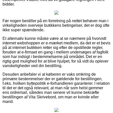
bidder.
Før nogen bestiller på en forretning på nettet behøver man i
virkeligheden overveje butikkens betingelser, det er dog ofte
ikke super spændende.
Et alternativ kunne måske være at se nærmere på hvorvidt
internet webshoppen er e-mærket medlem, da det er et bevis
på at internet butikken retter sig efter de opstillede regler,
foruden at e-firmaet en gang i mellem undersøges af fagfolk
som har indsigt i bestemmelserne på området. Det er en
rigtig god mulighed for at blive hjulpet, for så vidt du oplever
vanskeligheder ved din bestilling.
Desuden anbefaler vi at køberen er vaks omkring de
primære bestemmelser der er gældende for bestillingen,
f.eks. hvilken byttepolitik e-forhandleren garanterer. I relation
til det er det også relevant, at man når som helst gemmer
ens ordremail, således man senere vil kunne bekræfte
bestillingen af Vita Skrivebord, om man er kvinde eller
mand.