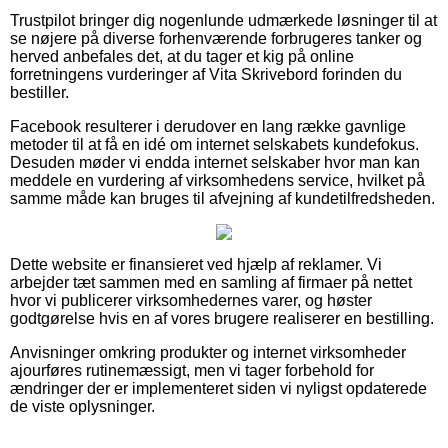
Trustpilot bringer dig nogenlunde udmærkede løsninger til at
se nøjere på diverse forhenværende forbrugeres tanker og
herved anbefales det, at du tager et kig på online
forretningens vurderinger af Vita Skrivebord forinden du
bestiller.
Facebook resulterer i derudover en lang række gavnlige
metoder til at få en idé om internet selskabets kundefokus.
Desuden møder vi endda internet selskaber hvor man kan
meddele en vurdering af virksomhedens service, hvilket på
samme måde kan bruges til afvejning af kundetilfredsheden.
Dette website er finansieret ved hjælp af reklamer. Vi
arbejder tæt sammen med en samling af firmaer på nettet
hvor vi publicerer virksomhedernes varer, og høster
godtgørelse hvis en af vores brugere realiserer en bestilling.
Anvisninger omkring produkter og internet virksomheder
ajourføres rutinemæssigt, men vi tager forbehold for
ændringer der er implementeret siden vi nyligst opdaterede
de viste oplysninger.