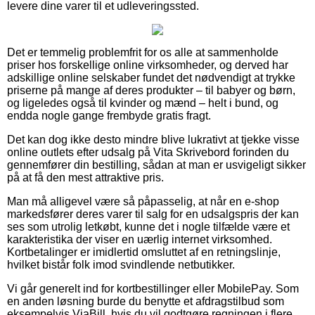
levere dine varer til et udleveringssted.
Det er temmelig problemfrit for os alle at sammenholde
priser hos forskellige online virksomheder, og derved har
adskillige online selskaber fundet det nødvendigt at trykke
priserne på mange af deres produkter – til babyer og børn,
og ligeledes også til kvinder og mænd – helt i bund, og
endda nogle gange frembyde gratis fragt.
Det kan dog ikke desto mindre blive lukrativt at tjekke visse
online outlets efter udsalg på Vita Skrivebord forinden du
gennemfører din bestilling, sådan at man er usvigeligt sikker
på at få den mest attraktive pris.
Man må alligevel være så påpasselig, at når en e-shop
markedsfører deres varer til salg for en udsalgspris der kan
ses som utrolig letkøbt, kunne det i nogle tilfælde være et
karakteristika der viser en uærlig internet virksomhed.
Kortbetalinger er imidlertid omsluttet af en retningslinje,
hvilket bistår folk imod svindlende netbutikker.
Vi går generelt ind for kortbestillinger eller MobilePay. Som
en anden løsning burde du benytte et afdragstilbud som
eksempelvis ViaBill, hvis du vil godtgøre regningen i flere