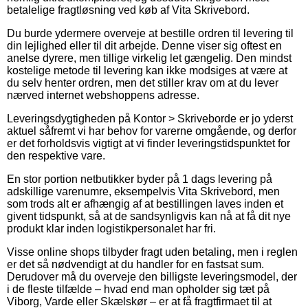
betalelige fragtløsning ved køb af Vita Skrivebord.
Du burde ydermere overveje at bestille ordren til levering til
din lejlighed eller til dit arbejde. Denne viser sig oftest en
anelse dyrere, men tillige virkelig let gængelig. Den mindst
kostelige metode til levering kan ikke modsiges at være at
du selv henter ordren, men det stiller krav om at du lever
nærved internet webshoppens adresse.
Leveringsdygtigheden på Kontor > Skriveborde er jo yderst
aktuel såfremt vi har behov for varerne omgående, og derfor
er det forholdsvis vigtigt at vi finder leveringstidspunktet for
den respektive vare.
En stor portion netbutikker byder på 1 dags levering på
adskillige varenumre, eksempelvis Vita Skrivebord, men
som trods alt er afhængig af at bestillingen laves inden et
givent tidspunkt, så at de sandsynligvis kan nå at få dit nye
produkt klar inden logistikpersonalet har fri.
Visse online shops tilbyder fragt uden betaling, men i reglen
er det så nødvendigt at du handler for en fastsat sum.
Derudover må du overveje den billigste leveringsmodel, der
i de fleste tilfælde – hvad end man opholder sig tæt på
Viborg, Varde eller Skælskør – er at få fragtfirmaet til at