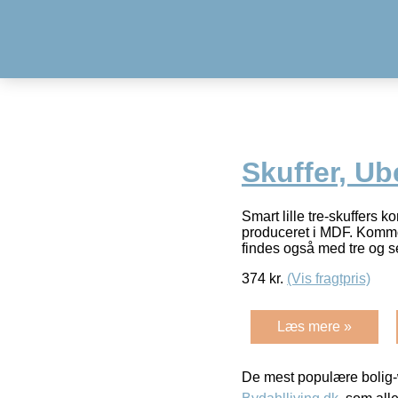
Skuffer, Ub
Smart lille tre-skuffers
produceret i MDF. Kommo
findes også med tre og s
374
kr.
(Vis fragtpris)
Læs mere »
De mest populære bolig-