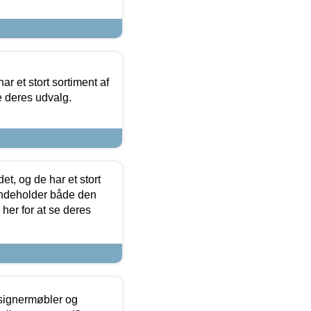
ar et stort sortiment af
e deres udvalg.
t, og de har et stort
 indeholder både den
 her for at se deres
esignermøbler og