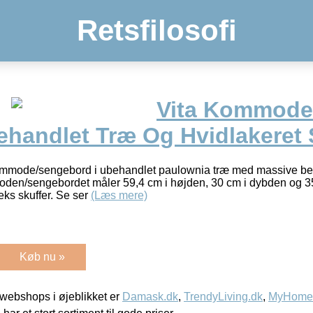
Retsfilosofi
Vita Kommode
ehandlet Træ Og Hvidlakeret 
 kommode/sengebord i ubehandlet paulownia træ med massive ben
den/sengebordet måler 59,4 cm i højden, 30 cm i dybden og 3
eks skuffer. Se ser
(Læs mere)
Køb nu »
webshops i øjeblikket er
Damask.dk
,
TrendyLiving.dk
,
MyHomeM