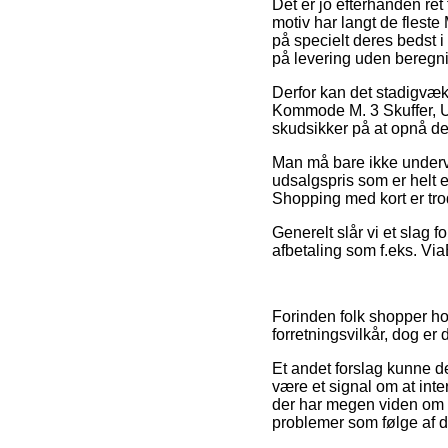
Det er jo efterhånden ret 
motiv har langt de flest
på specielt deres bedst i
på levering uden beregn
Derfor kan det stadigvæk b
Kommode M. 3 Skuffer, Ub
skudsikker på at opnå de
Man må bare ikke undervur
udsalgspris som er helt 
Shopping med kort er trod
Generelt slår vi et slag 
afbetaling som f.eks. Via
Forinden folk shopper h
forretningsvilkår, dog er
Et andet forslag kunne de
være et signal om at int
der har megen viden om d
problemer som følge af di