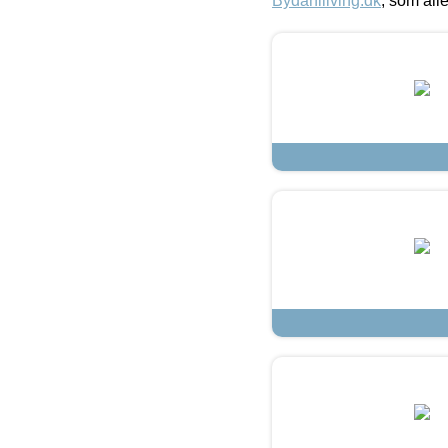
Bydahlliving.dk
, som alle