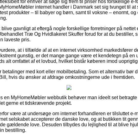
fleksibelt for enhver at søge sig frem til priser hos forskellige e
e MyHomeMøbler internet handler i Danmark set sig tvunget til a
 test produkter – til babyer og børn, samt til voksne – enormt, 
ing.
live gavnligt at eftergå nogle forskellige forretninger på nettet 
ehandlet Træ Og Hvidlakeret Skuffer forud for at du bestiller, 
n laveste pris.
dere, at i tilfælde af at en internet virksomhed markedsfører de
ekstremt gunstig, er det mange gange være et kendetegn på en 
s alt omfattet af et lovbud, hvilket bistår køberen imod uoprigtig
for betalinger med kort eller mobilbetaling. Som et alternativ bør
Bill, hvis du ønsker at afdrage omkostningerne ude i fremtiden.
os en MyHomeMøbler webbutik behøver man ideelt set betragt
 det gerne et tidskrævende projekt.
rfor være at undersøge om internet forhandleren er tilsluttet e-
ernet selskabet accepterer de danske love, og at butikken tit g
e gældende love. Desuden tilbydes du lejlighed til at blive hju
n bestilling.