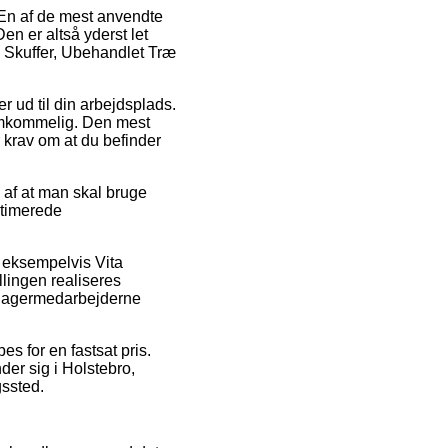
r. En af de mest anvendte
Den er altså yderst let
 Skuffer, Ubehandlet Træ
er ud til din arbejdsplads.
remkommelig. Den mest
r krav om at du befinder
 af at man skal bruge
stimerede
 eksempelvis Vita
lingen realiseres
en lagermedarbejderne
es for en fastsat pris.
der sig i Holstebro,
gssted.