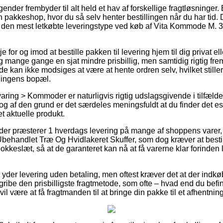
agender frembyder til alt held et hav af forskellige fragtløsninge
 en pakkeshop, hvor du så selv henter bestillingen når du har tid. 
å den mest letkøbte leveringstype ved køb af Vita Kommode M. 3
e for og imod at bestille pakken til levering hjem til dig privat ell
g mange gange en sjat mindre prisbillig, men samtidig rigtig f
e kan ikke modsiges at være at hente ordren selv, hvilket stille
ningens bopæl.
ring > Kommoder er naturligvis rigtig udslagsgivende i tilfælde
 og af den grund er det særdeles meningsfuldt at du finder det e
t aktuelle produkt.
er præsterer 1 hverdags levering på mange af shoppens varer,
ehandlet Træ Og Hvidlakeret Skuffer, som dog kræver at bestil
klokkeslæt, så at de garanteret kan nå at få varerne klar forind
t yder levering uden betaling, men oftest kræver det at der indkøb
gribe den prisbilligste fragtmetode, som ofte – hvad end du befin
il være at få fragtmanden til at bringe din pakke til et afhentnin