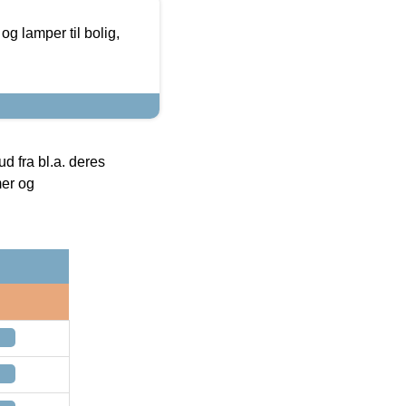
g lamper til bolig,
 fra bl.a. deres
mer og