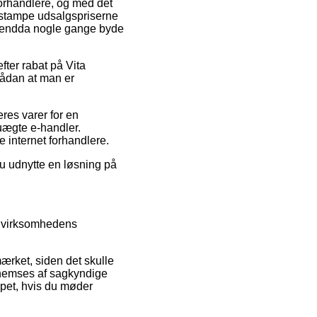
-forhandlere, og med det
t stampe udsalgspriserne
og endda nogle gange byde
efter rabat på Vita
sådan at man er
res varer for en
uægte e-handler.
e internet forhandlere.
 du udnytte en løsning på
e virksomhedens
mærket, siden det skulle
ennemses af sagkyndige
lpet, hvis du møder