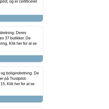
lot, og er certificeret
ndretning. Deres
s 37 butikker. De
ing. Klik her for at se
 og boligindretning. De
r på Trustpilot.
5. Klik her for at se