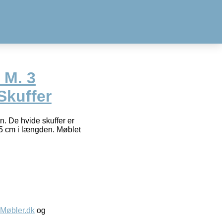
 M. 3
Skuffer
. De hvide skuffer er
5 cm i længden. Møblet
øbler.dk
og