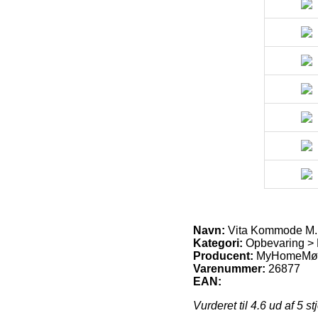
Navn:
Vita Kommode M. 3
Kategori:
Opbevaring >
Producent:
MyHomeMøb
Varenummer:
26877
EAN:
Vurderet til
4.6
ud af 5 st