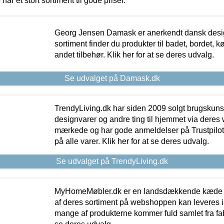
 har et stort sortiment til gode priser.
Georg Jensen Damask er anerkendt dansk desig
sortiment finder du produkter til badet, bordet, 
andet tilbehør. Klik her for at se deres udvalg.
Se udvalget på Damask.dk
TrendyLiving.dk har siden 2009 solgt brugskunst, 
designvarer og andre ting til hjemmet via deres
mærkede og har gode anmeldelser på Trustpilot,
på alle varer. Klik her for at se deres udvalg.
Se udvalget på TrendyLiving.dk
MyHomeMøbler.dk er en landsdækkende kæde m
af deres sortiment på webshoppen kan leveres i
mange af produkterne kommer fuld samlet fra fabr