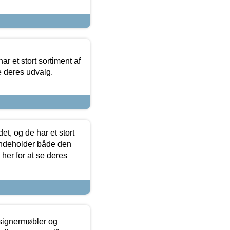
ar et stort sortiment af
e deres udvalg.
t, og de har et stort
 indeholder både den
 her for at se deres
esignermøbler og