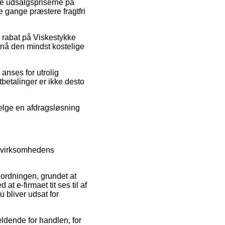
re udsalgspriserne på
e gange præstere fragtfri
r rabat på Viskestykke
pnå den mindst kostelige
anses for utrolig
tbetalinger er ikke desto
vælge en afdragsløsning
e virksomhedens
ordningen, grundet at
at e-firmaet tit ses til af
u bliver udsat for
ldende for handlen, for