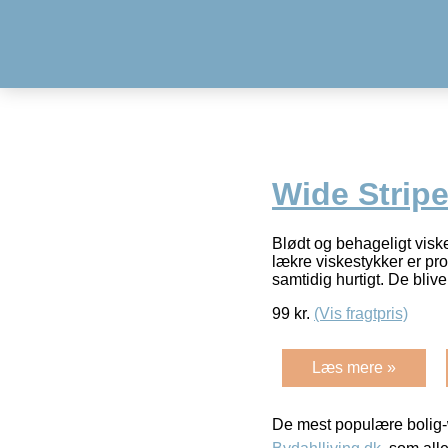
Wide Strip
Blødt og behageligt vis
lækre viskestykker er pr
samtidig hurtigt. De bliv
99
kr.
(Vis fragtpris)
Læs mere »
De mest populære bolig-