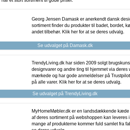
 har et stort sortiment til gode priser.
Georg Jensen Damask er anerkendt dansk desig
sortiment finder du produkter til badet, bordet, 
andet tilbehør. Klik her for at se deres udvalg.
Se udvalget på Damask.dk
TrendyLiving.dk har siden 2009 solgt brugskunst, 
designvarer og andre ting til hjemmet via deres
mærkede og har gode anmeldelser på Trustpilot,
på alle varer. Klik her for at se deres udvalg.
Se udvalget på TrendyLiving.dk
MyHomeMøbler.dk er en landsdækkende kæde m
af deres sortiment på webshoppen kan leveres i
mange af produkterne kommer fuld samlet fra fabr