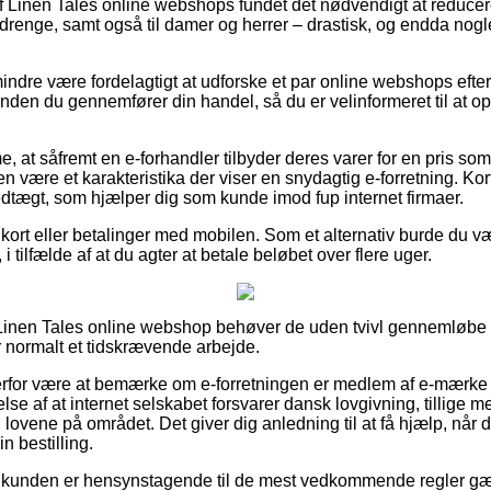
f Linen Tales online webshops fundet det nødvendigt at reduce
g drenge, samt også til damer og herrer – drastisk, og endda nogl
indre være fordelagtigt at udforske et par online webshops efte
inden du gennemfører din handel, så du er velinformeret til at o
at såfremt en e-forhandler tilbyder deres varer for en pris som 
en være et karakteristika der viser en snydagtig e-forretning. Kor
edtægt, som hjælper dig som kunde imod fup internet firmaer.
 kort eller betalinger med mobilen. Som et alternativ burde du 
 tilfælde af at du agter at betale beløbet over flere uger.
Linen Tales online webshop behøver de uden tvivl gennemløb
r normalt et tidskrævende arbejde.
rfor være at bemærke om e-forretningen er medlem af e-mærke 
e af at internet selskabet forsvarer dansk lovgivning, tillige med 
l lovene på området. Det giver dig anledning til at få hjælp, når d
n bestilling.
at kunden er hensynstagende til de mest vedkommende regler gæ