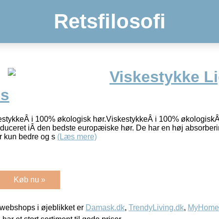
Retsfilosofi
Viskestykke L
es
kestykkeÂ i 100% økologisk hør.ViskestykkeÂ i 100% økologisk
oduceret iÂ den bedste europæiske hør. De har en høj absorberi
er kun bedre og s
(Læs mere)
Køb nu »
webshops i øjeblikket er
Damask.dk
,
TrendyLiving.dk
,
MyHomeM