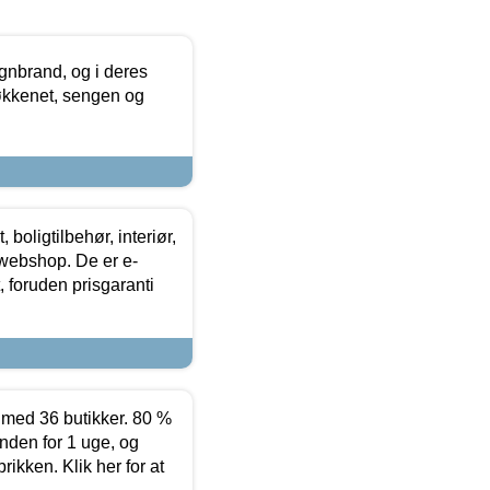
nbrand, og i deres
køkkenet, sengen og
boligtilbehør, interiør,
 webshop. De er e-
 foruden prisgaranti
ed 36 butikker. 80 %
nden for 1 uge, og
ikken. Klik her for at