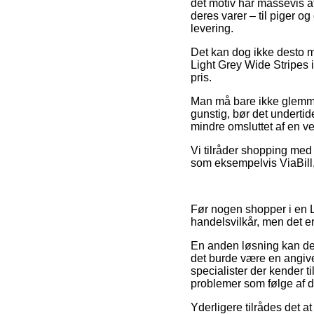
det motiv har massevis a
deres varer – til piger o
levering.
Det kan dog ikke desto m
Light Grey Wide Stripes 
pris.
Man må bare ikke glemme, 
gunstig, bør det undertid
mindre omsluttet af en v
Vi tilråder shopping med
som eksempelvis ViaBill, i
Før nogen shopper i en 
handelsvilkår, men det e
En anden løsning kan de
det burde være en angivels
specialister der kender ti
problemer som følge af di
Yderligere tilrådes det 