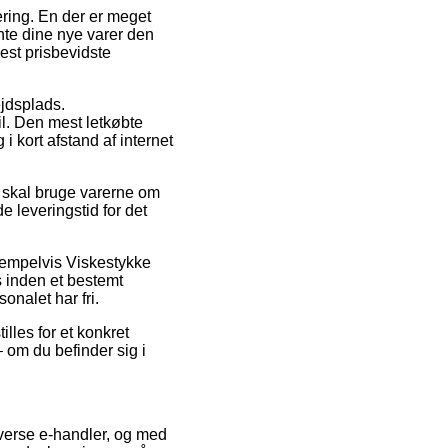
ering. En der er meget
nte dine nye varer den
est prisbevidste
ejdsplads.
il. Den mest letkøbte
i kort afstand af internet
t skal bruge varerne om
 leveringstid for det
sempelvis Viskestykke
 inden et bestemt
onalet har fri.
illes for et konkret
 om du befinder sig i
iverse e-handler, og med