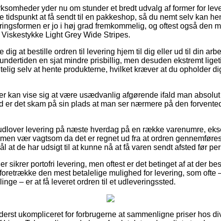
irksomheder yder nu om stunder et bredt udvalg af former for lev
tidspunkt at få sendt til en pakkeshop, så du nemt selv kan he
ringsformen er jo i høj grad fremkommelig, og oftest også den m
 Viskestykke Light Grey Wide Stripes.
dig at bestille ordren til levering hjem til dig eller ud til din arb
undertiden en sjat mindre prisbillig, men desuden ekstremt liget
elig selv at hente produkterne, hvilket kræver at du opholder dig 
er kan vise sig at være usædvanlig afgørende ifald man absolu
ed er det skam på sin plads at man ser nærmere på den forventede
 udlover levering på næste hverdag på en række varenumre, ek
 men vær vagtsom da det er regnet ud fra at ordren gennemføres
 at de har udsigt til at kunne nå at få varen sendt afsted før pers
r sikrer portofri levering, men oftest er det betinget af at der best
foretrække den mest betalelige mulighed for levering, som ofte –
inge – er at få leveret ordren til et udleveringssted.
 yderst ukompliceret for forbrugerne at sammenligne priser hos d