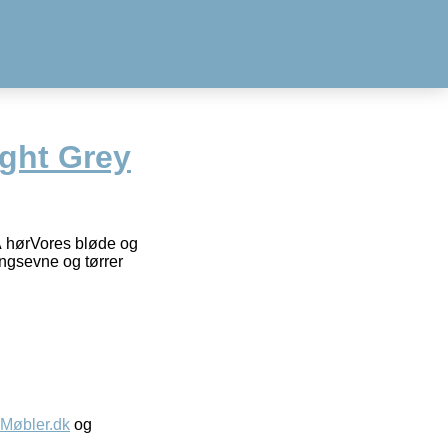
ight Grey
Â hørVores bløde og
ngsevne og tørrer
øbler.dk
og