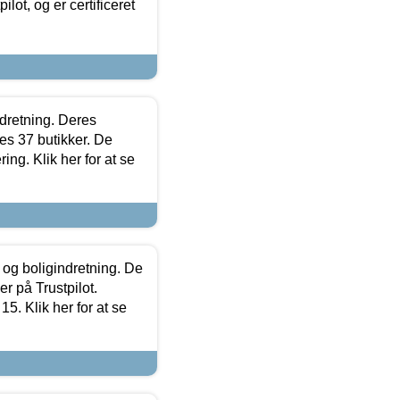
lot, og er certificeret
ndretning. Deres
s 37 butikker. De
ing. Klik her for at se
 og boligindretning. De
r på Trustpilot.
5. Klik her for at se