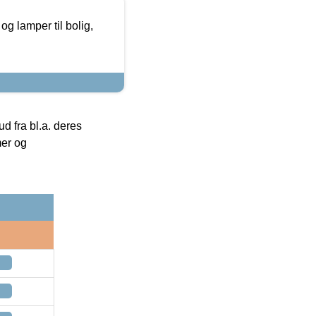
g lamper til bolig,
 fra bl.a. deres
mer og