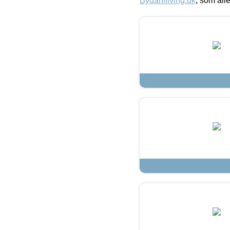
Bydahlliving.dk
, som alle