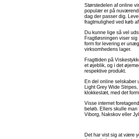
Størstedelen af online v
populær er på nuværende 
dag der passer dig. Leve
fragtmulighed ved køb af
Du kunne lige så vel udse 
Fragtløsningen viser sig 
form for levering er unægt
virksomhedens lager.
Fragttiden på Viskestykk
et øjeblik, og i det øjem
respektive produkt.
En del online selskaber
Light Grey Wide Stripes,
klokkeslæt, med det formål
Visse internet foretagende
beløb. Ellers skulle man 
Viborg, Nakskov eller Jyll
Det har vist sig at være