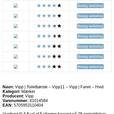
Besøg webshop
Besøg webshop
Besøg webshop
Besøg webshop
Besøg webshop
Besøg webshop
Besøg webshop
Navn:
Vipp | Toiletbørste – Vipp11 – Vipp | Farve – Hvid
Kategori:
Mærker
Producent:
Vipp
Varenummer:
41014584
EAN:
5705953110404
Vurderet til
3.8
ud af 5 stjerner baseret på
28
anmeldelser