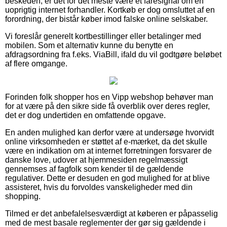
beskeden, er det for det meste være et faresignal om en
uoprigtig internet forhandler. Kortkøb er dog omsluttet af en
forordning, der bistår køber imod falske online selskaber.
Vi foreslår generelt kortbestillinger eller betalinger med
mobilen. Som et alternativ kunne du benytte en
afdragsordning fra f.eks. ViaBill, ifald du vil godtgøre beløbet
af flere omgange.
Forinden folk shopper hos en Vipp webshop behøver man
for at være på den sikre side få overblik over deres regler,
det er dog undertiden en omfattende opgave.
En anden mulighed kan derfor være at undersøge hvorvidt
online virksomheden er støttet af e-mærket, da det skulle
være en indikation om at internet forretningen forsvarer de
danske love, udover at hjemmesiden regelmæssigt
gennemses af fagfolk som kender til de gældende
regulativer. Dette er desuden en god mulighed for at blive
assisteret, hvis du forvoldes vanskeligheder med din
shopping.
Tilmed er det anbefalelsesværdigt at køberen er påpasselig
med de mest basale reglementer der gør sig gældende i