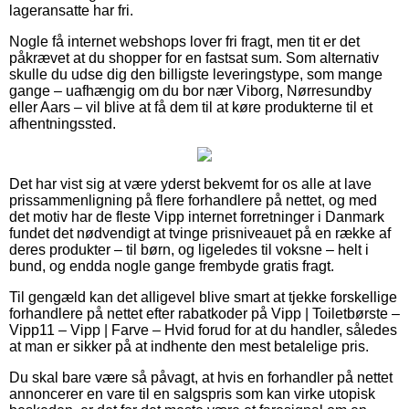
lageransatte har fri.
Nogle få internet webshops lover fri fragt, men tit er det
påkrævet at du shopper for en fastsat sum. Som alternativ
skulle du udse dig den billigste leveringstype, som mange
gange – uafhængig om du bor nær Viborg, Nørresundby
eller Aars – vil blive at få dem til at køre produkterne til et
afhentningssted.
Det har vist sig at være yderst bekvemt for os alle at lave
prissammenligning på flere forhandlere på nettet, og med
det motiv har de fleste Vipp internet forretninger i Danmark
fundet det nødvendigt at tvinge prisniveauet på en række af
deres produkter – til børn, og ligeledes til voksne – helt i
bund, og endda nogle gange frembyde gratis fragt.
Til gengæld kan det alligevel blive smart at tjekke forskellige
forhandlere på nettet efter rabatkoder på Vipp | Toiletbørste –
Vipp11 – Vipp | Farve – Hvid forud for at du handler, således
at man er sikker på at indhente den mest betalelige pris.
Du skal bare være så påvagt, at hvis en forhandler på nettet
annoncerer en vare til en salgspris som kan virke utopisk