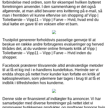
forbindelse med ordren, som for eksempel hvilken bytteret
forretningen anvender. I den sammenhæng er det også
afgørende, at man altid bevarer ens kvittering på e-mail, så
man i fremtiden vil kunne eftervise sin shopping af Vipp |
Toiletbørste – Vipp11 – Vipp | Farve – Hvid, hvad end du
skal købe en gave til en voksen eller et barn.
Trustpilot genererer forholdsvis passelige genveje til at
beskue en række andre forbrugeres evalueringer og herved
tilrådes det, at du vurderer online firmaets kritik af Vipp |
Toiletbørste – Vipp11 – Vipp | Farve – Hvid inden du
shopper.
Facebook præsterer tilsvarende altid ønskværdige metoder
til at få et kig ind i e-handlens kundefokus. Herinde ser vi
endda shops på nettet hvor kunder kan forfatte en kritik af
købsoplevelsen, som ydermere bør tages i brug til at få et
indblik i tilfredsheden hos kunderne.
Denne side er finansieret af indtægter fra annoncer. Vi har
samarbejder med diverse forretninger på nettet idet vi
promoverer butikkernes produkter, og modtager honorar hvis