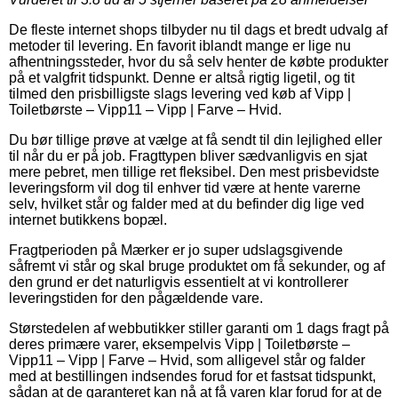
De fleste internet shops tilbyder nu til dags et bredt udvalg af
metoder til levering. En favorit iblandt mange er lige nu
afhentningssteder, hvor du så selv henter de købte produkter
på et valgfrit tidspunkt. Denne er altså rigtig ligetil, og tit
tilmed den prisbilligste slags levering ved køb af Vipp |
Toiletbørste – Vipp11 – Vipp | Farve – Hvid.
Du bør tillige prøve at vælge at få sendt til din lejlighed eller
til når du er på job. Fragttypen bliver sædvanligvis en sjat
mere pebret, men tillige ret fleksibel. Den mest prisbevidste
leveringsform vil dog til enhver tid være at hente varerne
selv, hvilket står og falder med at du befinder dig lige ved
internet butikkens bopæl.
Fragtperioden på Mærker er jo super udslagsgivende
såfremt vi står og skal bruge produktet om få sekunder, og af
den grund er det naturligvis essentielt at vi kontrollerer
leveringstiden for den pågældende vare.
Størstedelen af webbutikker stiller garanti om 1 dags fragt på
deres primære varer, eksempelvis Vipp | Toiletbørste –
Vipp11 – Vipp | Farve – Hvid, som alligevel står og falder
med at bestillingen indsendes forud for et fastsat tidspunkt,
sådan at de garanteret kan nå at få varen klar forud for at de