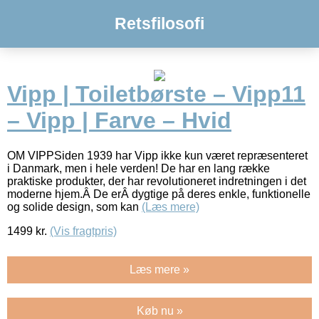
Retsfilosofi
Vipp | Toiletbørste – Vipp11
– Vipp | Farve – Hvid
OM VIPPSiden 1939 har Vipp ikke kun været repræsenteret
i Danmark, men i hele verden! De har en lang række
praktiske produkter, der har revolutioneret indretningen i det
moderne hjem.Â De erÂ dygtige på deres enkle, funktionelle
og solide design, som kan
(Læs mere)
1499
kr.
(Vis fragtpris)
Læs mere »
Køb nu »