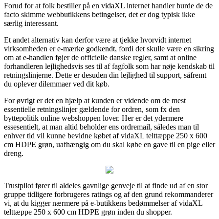
Forud for at folk bestiller på en vidaXL internet handler burde de de
facto skimme webbutikkens betingelser, det er dog typisk ikke
særlig interessant.
Et andet alternativ kan derfor være at tjekke hvorvidt internet
virksomheden er e-mærke godkendt, fordi det skulle være en sikring
om at e-handlen føjer de officielle danske regler, samt at online
forhandleren lejlighedsvis ses til af fagfolk som har nøje kendskab til
retningslinjerne. Dette er desuden din lejlighed til support, såfremt
du oplever dilemmaer ved dit køb.
For øvrigt er det en hjælp at kunden er vidende om de mest
essentielle retningslinjer gældende for ordren, som fx den
byttepolitik online webshoppen lover. Her er det ydermere
essesentielt, at man altid beholder ens ordremail, således man til
enhver tid vil kunne bevidne købet af vidaXL telttæppe 250 x 600
cm HDPE grøn, uafhængig om du skal købe en gave til en pige eller
dreng.
Trustpilot fører til aldeles gavnlige genveje til at finde ud af en stor
gruppe tidligere forbrugeres ratings og af den grund rekommanderer
vi, at du kigger nærmere på e-butikkens bedømmelser af vidaXL
telttæppe 250 x 600 cm HDPE grøn inden du shopper.