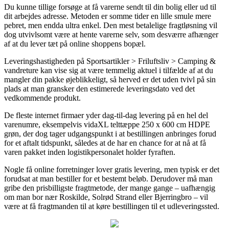
Du kunne tillige forsøge at få varerne sendt til din bolig eller ud til
dit arbejdes adresse. Metoden er somme tider en lille smule mere
pebret, men endda ultra enkel. Den mest betalelige fragtløsning vil
dog utvivlsomt være at hente varerne selv, som desværre afhænger
af at du lever tæt på online shoppens bopæl.
Leveringshastigheden på Sportsartikler > Friluftsliv > Camping &
vandreture kan vise sig at være temmelig aktuel i tilfælde af at du
mangler din pakke øjeblikkeligt, så herved er det uden tvivl på sin
plads at man gransker den estimerede leveringsdato ved det
vedkommende produkt.
De fleste internet firmaer yder dag-til-dag levering på en hel del
varenumre, eksempelvis vidaXL telttæppe 250 x 600 cm HDPE
grøn, der dog tager udgangspunkt i at bestillingen anbringes forud
for et aftalt tidspunkt, således at de har en chance for at nå at få
varen pakket inden logistikpersonalet holder fyraften.
Nogle få online forretninger lover gratis levering, men typisk er det
forudsat at man bestiller for et bestemt beløb. Derudover må man
gribe den prisbilligste fragtmetode, der mange gange – uafhængig
om man bor nær Roskilde, Solrød Strand eller Bjerringbro – vil
være at få fragtmanden til at køre bestillingen til et udleveringssted.