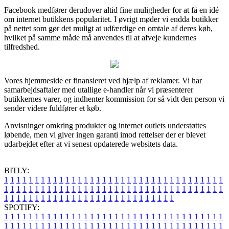
Facebook medfører derudover altid fine muligheder for at få en idé
om internet butikkens popularitet. I øvrigt møder vi endda butikker
på nettet som gør det muligt at udfærdige en omtale af deres køb,
hvilket på samme måde må anvendes til at afveje kundernes
tilfredshed.
Vores hjemmeside er finansieret ved hjælp af reklamer. Vi har
samarbejdsaftaler med utallige e-handler når vi præsenterer
butikkernes varer, og indhenter kommission for så vidt den person vi
sender videre fuldfører et køb.
Anvisninger omkring produkter og internet outlets understøttes
løbende, men vi giver ingen garanti imod rettelser der er blevet
udarbejdet efter at vi senest opdaterede websitets data.
BITLY:
1
1
1
1
1
1
1
1
1
1
1
1
1
1
1
1
1
1
1
1
1
1
1
1
1
1
1
1
1
1
1
1
1
1
1
1
1
1
1
1
1
1
1
1
1
1
1
1
1
1
1
1
1
1
1
1
1
1
1
1
1
1
1
1
1
1
1
1
1
1
1
1
1
1
1
1
1
1
1
1
1
1
1
1
1
1
1
1
1
1
1
1
1
1
1
1
1
1
1
1
SPOTIFY:
1
1
1
1
1
1
1
1
1
1
1
1
1
1
1
1
1
1
1
1
1
1
1
1
1
1
1
1
1
1
1
1
1
1
1
1
1
1
1
1
1
1
1
1
1
1
1
1
1
1
1
1
1
1
1
1
1
1
1
1
1
1
1
1
1
1
1
1
1
1
1
1