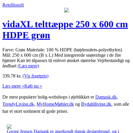
Retsfilosofi
vidaXL telttæppe 250 x 600 cm
HDPE grøn
Farve: Grøn Materiale: 100 % HDPE (højdensitets-polyethylen)
Mål: 250 x 600 cm (B x L) Med integrerede snøreringe i de fire
hjørner Kan let tilpasses til enhver ønsket størrelse Vejrbestandigt og
åndbart
(Læs mere)
339.78
kr.
(Vis fragtpris)
Læs mere »
Køb nu »
De mest populære bolig-webshops i øjeblikket er
Damask.dk
,
TrendyLiving.dk
,
MyHomeMøbler.dk
og
Bydahlliving.dk
, som alle
har et stort sortiment til gode priser.
Georg Jensen Damask er anerkendt dansk designbrand, og i