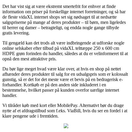
Det har vist sig at være ekstremt smertefrit for enhver at finde
information om priser på forskellige internet forretninger, og så har
de fleste vidaXL internet shops set sig nødsaget til at nedsætte
salgspriserne på mange af deres produkter – til børn, men ligeledes
til herrer og damer – betragteligt, og endda nogle gange tilbyde
gratis levering.
Til gengæld kan det trods alt være indbringende at udforske nogle
online selskaber efter tilbud på vidaXL telttæppe 250 x 600 cm
HDPE grøn forinden du handler, således at du er velinformeret til at
opnå den mest attraktive pris.
Du bør lige meget hvad være klar over, at hvis en shop på nettet
afhænder deres produkter til salg for en udsalgspris som er kolossalt
gunstig, så er det for det meste være et bevis på en bedragerisk e-
forhandler. Kortkøb er på den anden side inkluderet i en
bestemmelse, hvilket passer på kunden overfor uærlige internet
handler.
Vi tilråder køb med kort eller MobilePay. Alternativt bør du drage
nytte af et afdragstilbud som f.eks. ViaBill, hvis du ser en fordel i at
klare pengene ude i fremtiden.