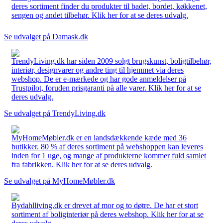
deres sortiment finder du produkter til badet, bordet, køkkenet,
sengen og andet tilbehør. Klik her for at se deres udvalg.
Se udvalget på Damask.dk
TrendyLiving.dk har siden 2009 solgt brugskunst, boligtilbehør,
interiør, designvarer og andre ting til hjemmet via deres
webshop. De er e-mærkede og har gode anmeldelser på
Trustpilot, foruden prisgaranti på alle varer. Klik her for at se
deres udvalg.
Se udvalget på TrendyLiving.dk
MyHomeMøbler.dk er en landsdækkende kæde med 36
butikker. 80 % af deres sortiment på webshoppen kan leveres
inden for 1 uge, og mange af produkterne kommer fuld samlet
fra fabrikken. Klik her for at se deres udvalg.
Se udvalget på MyHomeMøbler.dk
Bydahlliving.dk er drevet af mor og to døtre. De har et stort
sortiment af boliginteriør på deres webshop. Klik her for at se