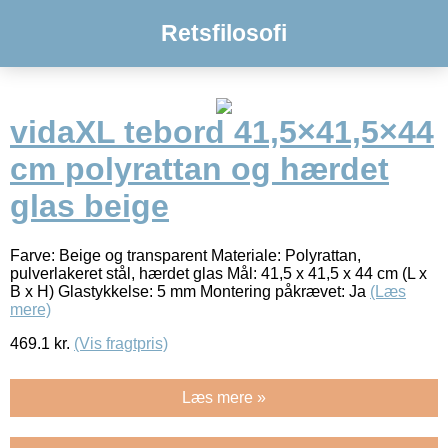
Retsfilosofi
vidaXL tebord 41,5×41,5×44
cm polyrattan og hærdet
glas beige
Farve: Beige og transparent Materiale: Polyrattan,
pulverlakeret stål, hærdet glas Mål: 41,5 x 41,5 x 44 cm (L x
B x H) Glastykkelse: 5 mm Montering påkrævet: Ja
(Læs
mere)
469.1
kr.
(Vis fragtpris)
Læs mere »