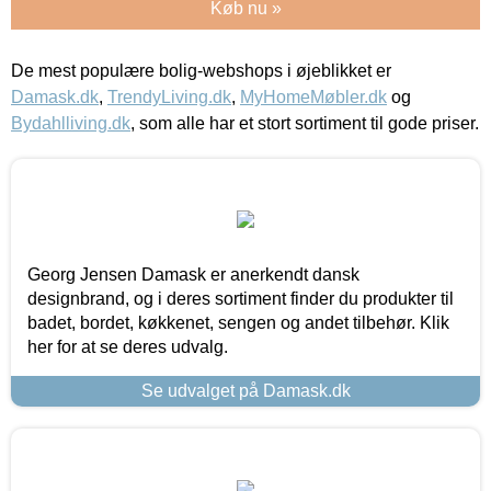
Køb nu »
De mest populære bolig-webshops i øjeblikket er
Damask.dk
,
TrendyLiving.dk
,
MyHomeMøbler.dk
og
Bydahlliving.dk
, som alle har et stort sortiment til gode priser.
Georg Jensen Damask er anerkendt dansk
designbrand, og i deres sortiment finder du produkter til
badet, bordet, køkkenet, sengen og andet tilbehør. Klik
her for at se deres udvalg.
Se udvalget på Damask.dk