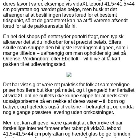
deres favorit varer, eksempelvis vidaXL tebord 41,5×41,5×44
cm polyrattan og hærdet glas beige, men husk at det
afhænger af at bestillingen laves forud for et bestemt
tidspunkt, så at de garanteret kan nå at få varerne afsendt
forud for at de pakkeansatte får fri.
En hel del shops på nettet yder portofri fragt, men typisk
afkræver det at du indkøber for et præcist beløb. Ellers
skulle man snuppe den billigste leveringsmulighed, som i
mange tilfælde – uafhængig om man opholder sig tæt på
Odense, Vordingborg eller Ebeltoft – vil blive at få kørt
pakken til et udleveringssted.
Det har vist sig at være ret praktisk for folk at sammenligne
priser hos flere butikker på nettet, og til gengæld har flertallet
af vidaXL online outlets ikke kunne slippe for at nedskære
udsalgspriserne på en række af deres varer – til børn og
babyer, og ligeledes også til voksne – betragteligt, og endda
nogle gange præstere levering uden omkostninger.
Men det kan alligevel være gavnligt at efterprøve et par
forskellige internet firmaer efter rabat på vidaXL tebord
41,5×41,5×44 cm polyrattan og hærdet glas beige forinden