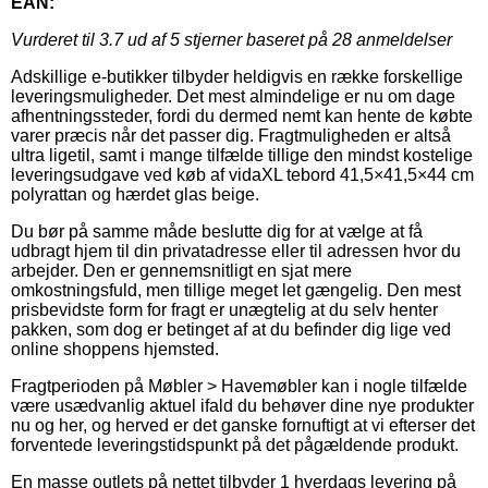
EAN:
Vurderet til
3.7
ud af 5 stjerner baseret på
28
anmeldelser
Adskillige e-butikker tilbyder heldigvis en række forskellige
leveringsmuligheder. Det mest almindelige er nu om dage
afhentningssteder, fordi du dermed nemt kan hente de købte
varer præcis når det passer dig. Fragtmuligheden er altså
ultra ligetil, samt i mange tilfælde tillige den mindst kostelige
leveringsudgave ved køb af vidaXL tebord 41,5×41,5×44 cm
polyrattan og hærdet glas beige.
Du bør på samme måde beslutte dig for at vælge at få
udbragt hjem til din privatadresse eller til adressen hvor du
arbejder. Den er gennemsnitligt en sjat mere
omkostningsfuld, men tillige meget let gængelig. Den mest
prisbevidste form for fragt er unægtelig at du selv henter
pakken, som dog er betinget af at du befinder dig lige ved
online shoppens hjemsted.
Fragtperioden på Møbler > Havemøbler kan i nogle tilfælde
være usædvanlig aktuel ifald du behøver dine nye produkter
nu og her, og herved er det ganske fornuftigt at vi efterser det
forventede leveringstidspunkt på det pågældende produkt.
En masse outlets på nettet tilbyder 1 hverdags levering på