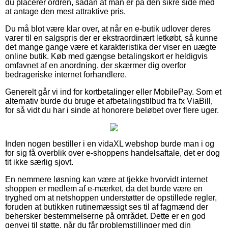
du placerer ordren, sådan at man er på den sikre side med
at antage den mest attraktive pris.
Du må blot være klar over, at når en e-butik udlover deres
varer til en salgspris der er ekstraordinært letkøbt, så kunne
det mange gange være et karakteristika der viser en uægte
online butik. Køb med gængse betalingskort er heldigvis
omfavnet af en anordning, der skærmer dig overfor
bedrageriske internet forhandlere.
Generelt går vi ind for kortbetalinger eller MobilePay. Som et
alternativ burde du bruge et afbetalingstilbud fra fx ViaBill,
for så vidt du har i sinde at honorere beløbet over flere uger.
Inden nogen bestiller i en vidaXL webshop burde man i og
for sig få overblik over e-shoppens handelsaftale, det er dog
tit ikke særlig sjovt.
En nemmere løsning kan være at tjekke hvorvidt internet
shoppen er medlem af e-mærket, da det burde være en
tryghed om at netshoppen understøtter de opstillede regler,
foruden at butikken rutinemæssigt ses til af fagmænd der
behersker bestemmelserne på området. Dette er en god
genvej til støtte, når du får problemstillinger med din