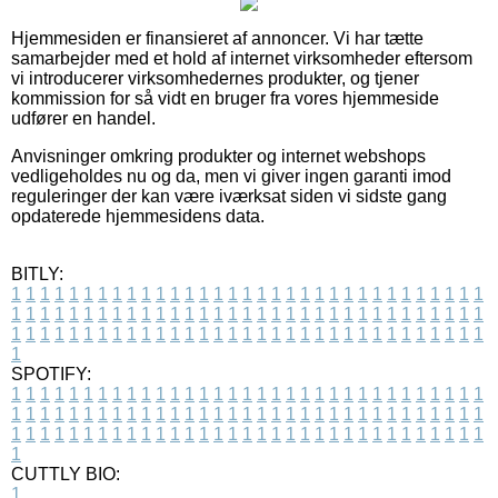
Hjemmesiden er finansieret af annoncer. Vi har tætte
samarbejder med et hold af internet virksomheder eftersom
vi introducerer virksomhedernes produkter, og tjener
kommission for så vidt en bruger fra vores hjemmeside
udfører en handel.
Anvisninger omkring produkter og internet webshops
vedligeholdes nu og da, men vi giver ingen garanti imod
reguleringer der kan være iværksat siden vi sidste gang
opdaterede hjemmesidens data.
BITLY:
1
1
1
1
1
1
1
1
1
1
1
1
1
1
1
1
1
1
1
1
1
1
1
1
1
1
1
1
1
1
1
1
1
1
1
1
1
1
1
1
1
1
1
1
1
1
1
1
1
1
1
1
1
1
1
1
1
1
1
1
1
1
1
1
1
1
1
1
1
1
1
1
1
1
1
1
1
1
1
1
1
1
1
1
1
1
1
1
1
1
1
1
1
1
1
1
1
1
1
1
SPOTIFY:
1
1
1
1
1
1
1
1
1
1
1
1
1
1
1
1
1
1
1
1
1
1
1
1
1
1
1
1
1
1
1
1
1
1
1
1
1
1
1
1
1
1
1
1
1
1
1
1
1
1
1
1
1
1
1
1
1
1
1
1
1
1
1
1
1
1
1
1
1
1
1
1
1
1
1
1
1
1
1
1
1
1
1
1
1
1
1
1
1
1
1
1
1
1
1
1
1
1
1
1
CUTTLY BIO:
1