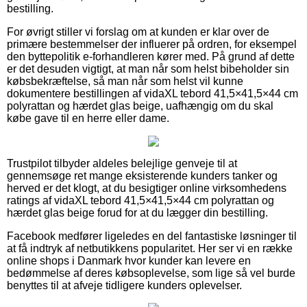
bestilling.
For øvrigt stiller vi forslag om at kunden er klar over de
primære bestemmelser der influerer på ordren, for eksempel
den byttepolitik e-forhandleren kører med. På grund af dette
er det desuden vigtigt, at man når som helst bibeholder sin
købsbekræftelse, så man når som helst vil kunne
dokumentere bestillingen af vidaXL tebord 41,5×41,5×44 cm
polyrattan og hærdet glas beige, uafhængig om du skal
købe gave til en herre eller dame.
Trustpilot tilbyder aldeles belejlige genveje til at
gennemsøge ret mange eksisterende kunders tanker og
herved er det klogt, at du besigtiger online virksomhedens
ratings af vidaXL tebord 41,5×41,5×44 cm polyrattan og
hærdet glas beige forud for at du lægger din bestilling.
Facebook medfører ligeledes en del fantastiske løsninger til
at få indtryk af netbutikkens popularitet. Her ser vi en række
online shops i Danmark hvor kunder kan levere en
bedømmelse af deres købsoplevelse, som lige så vel burde
benyttes til at afveje tidligere kunders oplevelser.