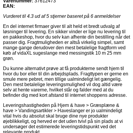
Varenummer:
37612473
EAN:
Vurderet til
4.3
ud af 5 stjerner baseret på
6
anmeldelser
En del internet firmaer giver til alt held et bredt udvalg af
løsninger til levering. En sikker vinder er lige nu levering til
en pakkeshop, hvor du selv kan afhente din bestilling når det
passer dig. Fragtmuligheden er altså virkelig simpel, samt
mange gange derudover den mest betalelige fragtform ved
køb af vidaXL sugeslange med messingstik 10 m 25 mm
grøn.
Du kunne alternativt prøve at få produkterne sendt hjem til
hvor du bor eller til din arbejdsplads. Fragttypen er gerne en
smule mere pebret, men tillige ualmindeligt let gængelig.
Den mest betalelige leveringsmulighed vil dog altid være
selv at hente varerne, hvilket står og falder med at du
befinder dig med kort afstand til internet shoppens adresse.
Leveringshastigheden på Hjem & have > Græsplæne &
have > Vandingsartikler > Haveslanger er jo ualmindeligt
vital hvis du absolut skal bruge dine nye produkter
øjeblikkeligt, og herved er det uden tvivl på sin plads at vi
undersøger det estimerede leveringstidspunkt ved det
relevante produkt.