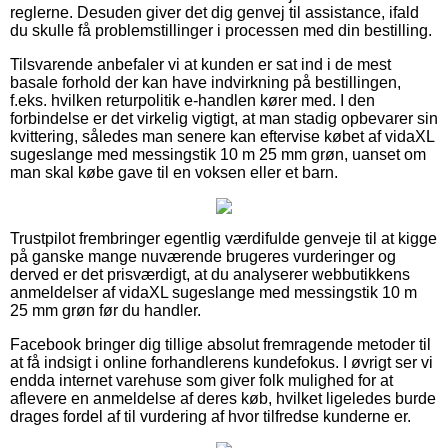
reglerne. Desuden giver det dig genvej til assistance, ifald
du skulle få problemstillinger i processen med din bestilling.
Tilsvarende anbefaler vi at kunden er sat ind i de mest
basale forhold der kan have indvirkning på bestillingen,
f.eks. hvilken returpolitik e-handlen kører med. I den
forbindelse er det virkelig vigtigt, at man stadig opbevarer sin
kvittering, således man senere kan eftervise købet af vidaXL
sugeslange med messingstik 10 m 25 mm grøn, uanset om
man skal købe gave til en voksen eller et barn.
Trustpilot frembringer egentlig værdifulde genveje til at kigge
på ganske mange nuværende brugeres vurderinger og
derved er det prisværdigt, at du analyserer webbutikkens
anmeldelser af vidaXL sugeslange med messingstik 10 m
25 mm grøn før du handler.
Facebook bringer dig tillige absolut fremragende metoder til
at få indsigt i online forhandlerens kundefokus. I øvrigt ser vi
endda internet varehuse som giver folk mulighed for at
aflevere en anmeldelse af deres køb, hvilket ligeledes burde
drages fordel af til vurdering af hvor tilfredse kunderne er.