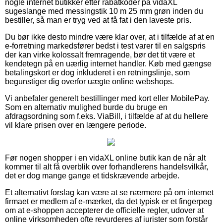
nogle internet butikker efter rabatkoder på vidaXL
sugeslange med messingstik 10 m 25 mm grøn inden du
bestiller, så man er tryg ved at få fat i den laveste pris.
Du bør ikke desto mindre være klar over, at i tilfælde af at en
e-forretning markedsfører bedst i test varer til en salgspris
der kan virke kolossalt fremragende, bør det tit være et
kendetegn på en uærlig internet handler. Køb med gængse
betalingskort er dog inkluderet i en retningslinje, som
begunstiger dig overfor uægte online webshops.
Vi anbefaler generelt bestillinger med kort eller MobilePay.
Som en alternativ mulighed burde du bruge en
afdragsordning som f.eks. ViaBill, i tilfælde af at du hellere
vil klare prisen over en længere periode.
Før nogen shopper i en vidaXL online butik kan de når alt
kommer til alt få overblik over forhandlerens handelsvilkår,
det er dog mange gange et tidskrævende arbejde.
Et alternativt forslag kan være at se nærmere på om internet
firmaet er medlem af e-mærket, da det typisk er et fingerpeg
om at e-shoppen accepterer de officielle regler, udover at
online virksomheden ofte revurderes af jurister som forstår