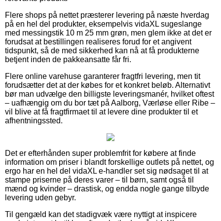
Flere shops på nettet præsterer levering på næste hverdag
på en hel del produkter, eksempelvis vidaXL sugeslange
med messingstik 10 m 25 mm grøn, men glem ikke at det er
forudsat at bestillingen realiseres forud for et angivent
tidspunkt, så de med sikkerhed kan nå at få produkterne
betjent inden de pakkeansatte får fri.
Flere online varehuse garanterer fragtfri levering, men tit
forudsætter det at der købes for et konkret beløb. Alternativt
bør man udvælge den billigste leveringsmanér, hvilket oftest
– uafhængig om du bor tæt på Aalborg, Værløse eller Ribe –
vil blive at få fragtfirmaet til at levere dine produkter til et
afhentningssted.
Det er efterhånden super problemfrit for købere at finde
information om priser i blandt forskellige outlets på nettet, og
ergo har en hel del vidaXL e-handler set sig nødsaget til at
stampe priserne på deres varer – til børn, samt også til
mænd og kvinder – drastisk, og endda nogle gange tilbyde
levering uden gebyr.
Til gengæld kan det stadigvæk være nyttigt at inspicere