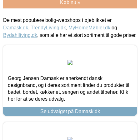
Køb nu »
De mest populære bolig-webshops i øjeblikket er
Damask.dk
,
TrendyLiving.dk
,
MyHomeMøbler.dk
og
Bydahlliving.dk
, som alle har et stort sortiment til gode priser.
Georg Jensen Damask er anerkendt dansk
designbrand, og i deres sortiment finder du produkter til
badet, bordet, køkkenet, sengen og andet tilbehør. Klik
her for at se deres udvalg.
Se udvalget på Damask.dk