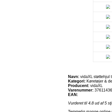
Navn:
vidaXL støttehjul t
Kategori:
Køretøjer & del
Producent:
vidaXL
Varenummer:
3761143
EAN:
Vurderet til
4.8
ud af 5 st
Temmelig mange online sh