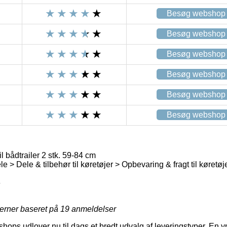
Besøg webshop
Besøg webshop
Besøg webshop
Besøg webshop
Besøg webshop
Besøg webshop
il bådtrailer 2 stk. 59-84 cm
e > Dele & tilbehør til køretøjer > Opbevaring & fragt til køretøjer
6
jerner baseret på
19
anmeldelser
ops udlover nu til dags et bredt udvalg af leveringstyper. En 