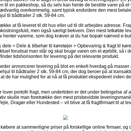
en til en pakkeshop, så du selv kan hente de bestilte varer på et v
sædvanlig overkommelig, samt typisk endvidere den mest betale
ul til bådtrailer 2 stk. 59-84 cm.
kke at få leveret til dit hus eller ud til dit arbejdes adresse. Fra
ostningsfuld, men også særligt bekvem. Den mest letkøbte lev
lv henter varerne, som dog kræver at du har bopæl nærved e-but
dele > Dele & tilbehør til køretøjer > Opbevaring & fragt til køret
aktuel forudsat man står og skal bruge varen om et øjeblik, så i 
 finder tidshorisonten for levering på det relevante produkt.
heder annoncerer levering på blot en enkelt hverdag på masser a
hjul til bådtrailer 2 stk. 59-84 cm, der dog beroer på at transakt
 at de har mulighed for at nå at få produktet ekspederet inden d
lover portofri fragt, men undertiden er det under betingelse af at
ativ skulle man foretrække den mest prisbevidste leveringsmanér
le, Dragør eller Hundested – vil blive at få fragtfirmaet til at leve
or købere at sammenligne priser på forskellige online firmaer, og 