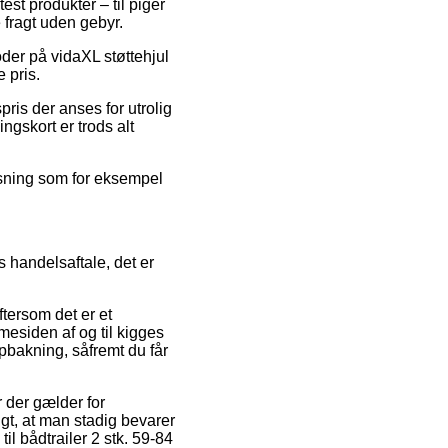
est produkter – til piger
 fragt uden gebyr.
oder på vidaXL støttehjul
e pris.
pris der anses for utrolig
ngskort er trods alt
løsning som for eksempel
handelsaftale, det er
ftersom det er et
mesiden af og til kigges
opbakning, såfremt du får
 der gælder for
gtigt, at man stadig bevarer
il bådtrailer 2 stk. 59-84