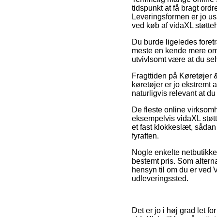
tidspunkt at få bragt ordr
Leveringsformen er jo u
ved køb af vidaXL støttehj
Du burde ligeledes foretræ
meste en kende mere omk
utvivlsomt være at du se
Fragttiden på Køretøjer & 
køretøjer er jo ekstremt 
naturligvis relevant at du
De fleste online virksom
eksempelvis vidaXL støtte
et fast klokkeslæt, sådan
fyraften.
Nogle enkelte netbutikker 
bestemt pris. Som altern
hensyn til om du er ved Vej
udleveringssted.
Det er jo i høj grad let f