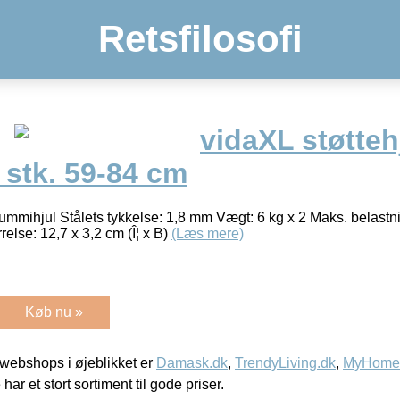
Retsfilosofi
vidaXL støttehj
2 stk. 59-84 cm
 gummihjul Stålets tykkelse: 1,8 mm Vægt: 6 kg x 2 Maks. belastn
else: 12,7 x 3,2 cm (Î¦ x B)
(Læs mere)
Køb nu »
webshops i øjeblikket er
Damask.dk
,
TrendyLiving.dk
,
MyHomeM
 har et stort sortiment til gode priser.