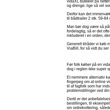
vidaXL butikker på nettet 
og drenge, lige så vel so
Derfor kan det immervæk v
til bådtrailer 2 stk. 59-84
Man bør dog være så påvag
fordelagtig, så er det of
inkluderet i en orden, der
Generelt tilråder vi køb 
ViaBill, for så vidt du se
Før folk køber på en vi
dog i reglen ikke super
Et nemmere alternativ kan
fingerpeg om at online vi
til af fagfolk som har in
problemstillinger ved din
Dertil er det anbefalels
bestillingen, til eksempel 
sin ordrekvittering, såled