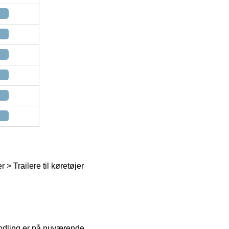
 > Trailere til køretøjer
yndling er på nuværende