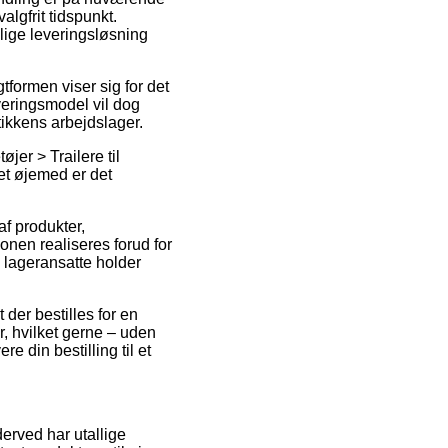
algfrit tidspunkt.
lige leveringsløsning
gtformen viser sig for det
eringsmodel vil dog
ikkens arbejdslager.
øjer > Trailere til
det øjemed er det
f produkter,
ionen realiseres forud for
e lageransatte holder
 der bestilles for en
, hvilket gerne – uden
re din bestilling til et
derved har utallige