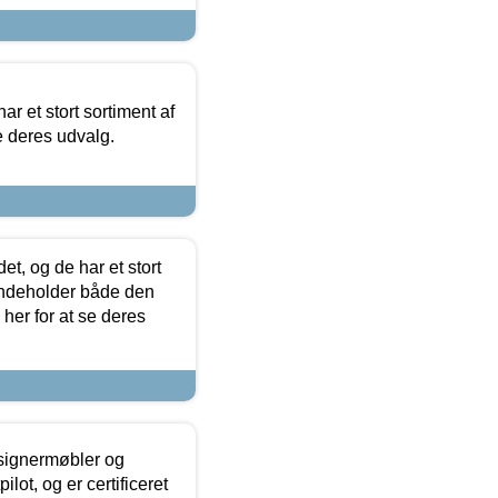
ar et stort sortiment af
e deres udvalg.
t, og de har et stort
 indeholder både den
 her for at se deres
esignermøbler og
lot, og er certificeret