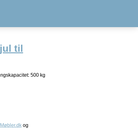
ul til
ingskapacitet: 500 kg
øbler.dk
og