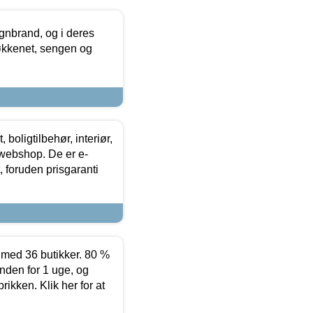
nbrand, og i deres
køkkenet, sengen og
boligtilbehør, interiør,
 webshop. De er e-
 foruden prisgaranti
ed 36 butikker. 80 %
nden for 1 uge, og
ikken. Klik her for at