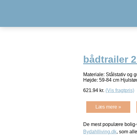
bådtrailer 
Materiale: Stålstativ og
Højde: 59-84 cm Hjulstørr
621.94
kr.
(Vis fragtpris)
Læs mere »
De mest populære bolig-
Bydahlliving.dk
, som alle