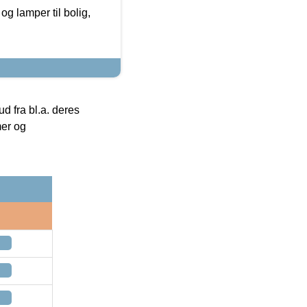
g lamper til bolig,
 fra bl.a. deres
mer og