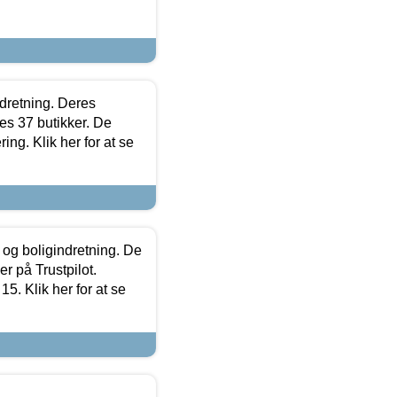
ndretning. Deres
s 37 butikker. De
ing. Klik her for at se
 og boligindretning. De
r på Trustpilot.
5. Klik her for at se