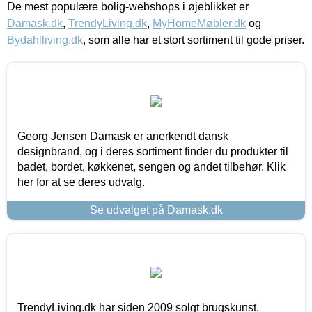
De mest populære bolig-webshops i øjeblikket er
Damask.dk
,
TrendyLiving.dk
,
MyHomeMøbler.dk
og
Bydahlliving.dk
, som alle har et stort sortiment til gode priser.
Georg Jensen Damask er anerkendt dansk
designbrand, og i deres sortiment finder du produkter til
badet, bordet, køkkenet, sengen og andet tilbehør. Klik
her for at se deres udvalg.
Se udvalget på Damask.dk
TrendyLiving.dk har siden 2009 solgt brugskunst,