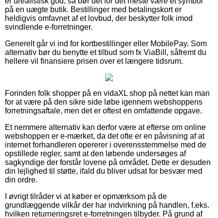
er urealistisk god, så bør det for det meste være et symbol
på en uægte butik. Bestillinger med betalingskort er
heldigvis omfavnet af et lovbud, der beskytter folk imod
svindlende e-forretninger.
Generelt går vi ind for kortbestillinger eller MobilePay. Som
alternativ bør du benytte et tilbud som fx ViaBill, såfremt du
hellere vil finansiere prisen over et længere tidsrum.
Forinden folk shopper på en vidaXL shop på nettet kan man
for at være på den sikre side løbe igennem webshoppens
forretningsaftale, men det er oftest en omfattende opgave.
Et nemmere alternativ kan derfor være at efterse om online
webshoppen er e-mærket, da det ofte er en påvisning af at
internet forhandleren opererer i overensstemmelse med de
opstillede regler, samt at den løbende undersøges af
sagkyndige der forstår lovene på området. Dette er desuden
din lejlighed til støtte, ifald du bliver udsat for besvær med
din ordre.
I øvrigt tilråder vi at køber er opmærksom på de
grundlæggende vilkår der har indvirkning på handlen, f.eks.
hvilken returneringsret e-forretningen tilbyder. På grund af