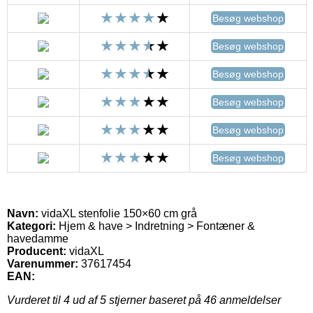
Besøg webshop
Besøg webshop
Besøg webshop
Besøg webshop
Besøg webshop
Besøg webshop
Navn:
vidaXL stenfolie 150×60 cm grå
Kategori:
Hjem & have > Indretning > Fontæner &
havedamme
Producent:
vidaXL
Varenummer:
37617454
EAN:
Vurderet til
4
ud af 5 stjerner baseret på
46
anmeldelser