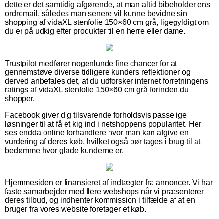
dette er det samtidig afgørende, at man altid bibeholder ens
ordremail, således man senere vil kunne bevidne sin
shopping af vidaXL stenfolie 150×60 cm grå, ligegyldigt om
du er på udkig efter produkter til en herre eller dame.
Trustpilot medfører nogenlunde fine chancer for at
gennemstøve diverse tidligere kunders reflektioner og
derved anbefales det, at du udforsker internet forretningens
ratings af vidaXL stenfolie 150×60 cm grå forinden du
shopper.
Facebook giver dig tilsvarende forholdsvis passelige
løsninger til at få et kig ind i netshoppens popularitet. Her
ses endda online forhandlere hvor man kan afgive en
vurdering af deres køb, hvilket også bør tages i brug til at
bedømme hvor glade kunderne er.
Hjemmesiden er finansieret af indtægter fra annoncer. Vi har
faste samarbejder med flere webshops når vi præsenterer
deres tilbud, og indhenter kommission i tilfælde af at en
bruger fra vores website foretager et køb.