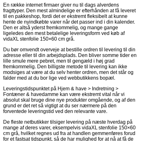
En række internet firmaer giver nu til dags alverdens
fragttyper. Den mest almindelige er efterhånden at få leveret
til en pakkeshop, fordi det er ekstremt fleksibelt at kunne
hente de nyindkøbte varer når det passer ind i din kalender.
Den er altså yderst fremkommelig, og mange gange
ligeledes den mest betalelige leveringsform ved køb af
vidaXL stenfolie 150×60 cm grå.
Du bør omvendt overveje at bestille ordren til levering til din
adresse eller til din arbejdsplads. Den bliver somme tider en
lille smule mere pebret, men til gengæld i høj grad
fremkommelig. Den billigste metode til levering kan ikke
modsiges at være at du selv henter ordren, men det står og
falder med at du bor lige ved webbutikkens bopæl.
Leveringstidspunktet på Hjem & have > Indretning >
Fontæner & havedamme kan være ekstremt vital når vi
absolut skal bruge dine nye produkter omgående, og af den
grund er det ret så vigtigt at du ser nærmere på den
forventede leveringstid ved den relevante vare.
De fleste netbutikker tilsiger levering på næste hverdag på
mange af deres varer, eksempelvis vidaXL stenfolie 150×60
cm grå, hvilket regnes ud fra at handlen gemmenføres forud
for et fastsat tidspunkt, så de har mulighed for at nå at få de