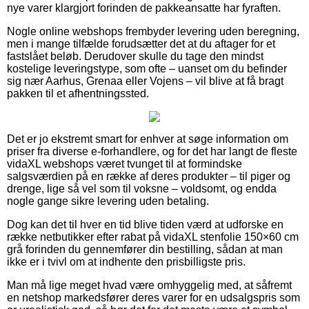
nye varer klargjort forinden de pakkeansatte har fyraften.
Nogle online webshops frembyder levering uden beregning,
men i mange tilfælde forudsætter det at du aftager for et
fastslået beløb. Derudover skulle du tage den mindst
kostelige leveringstype, som ofte – uanset om du befinder
sig nær Aarhus, Grenaa eller Vojens – vil blive at få bragt
pakken til et afhentningssted.
Det er jo ekstremt smart for enhver at søge information om
priser fra diverse e-forhandlere, og for det har langt de fleste
vidaXL webshops været tvunget til at formindske
salgsværdien på en række af deres produkter – til piger og
drenge, lige så vel som til voksne – voldsomt, og endda
nogle gange sikre levering uden betaling.
Dog kan det til hver en tid blive tiden værd at udforske en
række netbutikker efter rabat på vidaXL stenfolie 150×60 cm
grå forinden du gennemfører din bestilling, sådan at man
ikke er i tvivl om at indhente den prisbilligste pris.
Man må lige meget hvad være omhyggelig med, at såfremt
en netshop markedsfører deres varer for en udsalgspris som