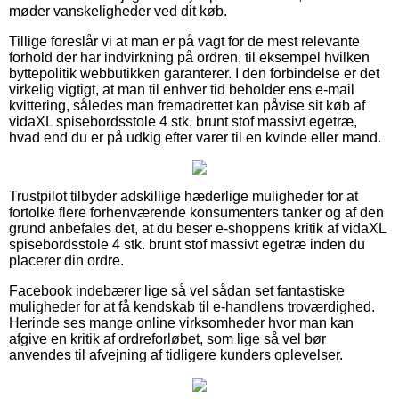
møder vanskeligheder ved dit køb.
Tillige foreslår vi at man er på vagt for de mest relevante
forhold der har indvirkning på ordren, til eksempel hvilken
byttepolitik webbutikken garanterer. I den forbindelse er det
virkelig vigtigt, at man til enhver tid beholder ens e-mail
kvittering, således man fremadrettet kan påvise sit køb af
vidaXL spisebordsstole 4 stk. brunt stof massivt egetræ,
hvad end du er på udkig efter varer til en kvinde eller mand.
Trustpilot tilbyder adskillige hæderlige muligheder for at
fortolke flere forhenværende konsumenters tanker og af den
grund anbefales det, at du beser e-shoppens kritik af vidaXL
spisebordsstole 4 stk. brunt stof massivt egetræ inden du
placerer din ordre.
Facebook indebærer lige så vel sådan set fantastiske
muligheder for at få kendskab til e-handlens troværdighed.
Herinde ses mange online virksomheder hvor man kan
afgive en kritik af ordreforløbet, som lige så vel bør
anvendes til afvejning af tidligere kunders oplevelser.