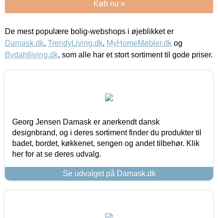
Køb nu »
De mest populære bolig-webshops i øjeblikket er
Damask.dk
,
TrendyLiving.dk
,
MyHomeMøbler.dk
og
Bydahlliving.dk
, som alle har et stort sortiment til gode priser.
Georg Jensen Damask er anerkendt dansk
designbrand, og i deres sortiment finder du produkter til
badet, bordet, køkkenet, sengen og andet tilbehør. Klik
her for at se deres udvalg.
Se udvalget på Damask.dk