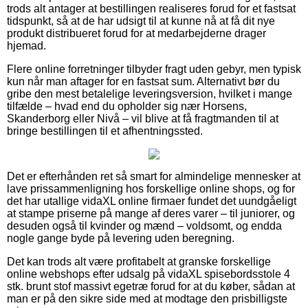
trods alt antager at bestillingen realiseres forud for et fastsat
tidspunkt, så at de har udsigt til at kunne nå at få dit nye
produkt distribueret forud for at medarbejderne drager
hjemad.
Flere online forretninger tilbyder fragt uden gebyr, men typisk
kun når man aftager for en fastsat sum. Alternativt bør du
gribe den mest betalelige leveringsversion, hvilket i mange
tilfælde – hvad end du opholder sig nær Horsens,
Skanderborg eller Nivå – vil blive at få fragtmanden til at
bringe bestillingen til et afhentningssted.
Det er efterhånden ret så smart for almindelige mennesker at
lave prissammenligning hos forskellige online shops, og for
det har utallige vidaXL online firmaer fundet det uundgåeligt
at stampe priserne på mange af deres varer – til juniorer, og
desuden også til kvinder og mænd – voldsomt, og endda
nogle gange byde på levering uden beregning.
Det kan trods alt være profitabelt at granske forskellige
online webshops efter udsalg på vidaXL spisebordsstole 4
stk. brunt stof massivt egetræ forud for at du køber, sådan at
man er på den sikre side med at modtage den prisbilligste