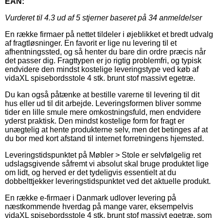
EAN:
Vurderet til
4.3
ud af 5 stjerner baseret på
34
anmeldelser
En række firmaer på nettet tildeler i øjeblikket et bredt udvalg
af fragtløsninger. En favorit er lige nu levering til et
afhentningssted, og så henter du bare din ordre præcis når
det passer dig. Fragttypen er jo rigtig problemfri, og typisk
endvidere den mindst kostelige leveringstype ved køb af
vidaXL spisebordsstole 4 stk. brunt stof massivt egetræ.
Du kan også påtænke at bestille varerne til levering til dit
hus eller ud til dit arbejde. Leveringsformen bliver somme
tider en lille smule mere omkostningsfuld, men endvidere
yderst praktisk. Den mindst kostelige form for fragt er
unægtelig at hente produkterne selv, men det betinges af at
du bor med kort afstand til internet forretningens hjemsted.
Leveringstidspunktet på Møbler > Stole er selvfølgelig ret
udslagsgivende såfremt vi absolut skal bruge produktet lige
om lidt, og herved er det tydeligvis essentielt at du
dobbelttjekker leveringstidspunktet ved det aktuelle produkt.
En række e-firmaer i Danmark udlover levering på
næstkommende hverdag på mange varer, eksempelvis
vidaXL spisebordsstole 4 stk. brunt stof massivt egetræ, som