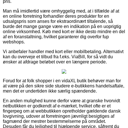
pris.
Man må imidlertid være omhyggelig med, at i tilfælde af at
en online forretning forhandler deres produkter for en
udsalgspris som anses for ekstraordinært tiltalende, så
burde det mange gange være en indikation på en uoprigtig
online virksomhed. Køb med kort er ikke desto mindre en del
af en foranstaltning, hvilket garanterer dig overfor fup
webshops.
Vi anbefaler handler med kort eller mobilbetaling. Alternativt
kan du overveje et tilbud fra f.eks. ViaBill, for så vidt du
ønsker at afdrage beløbet over en længere periode.
Forud for at folk shopper i en vidaXL butik behøver man for
at være på den sikre side studere e-butikkens handelsaftale,
men det er undertiden ikke særlig spændende.
En anden mulighed kunne derfor være at granske hvorvidt
netbutikken er godkendt af e-mærket, hvilket ofte er et
fingerpeg om at webbutikken opretholder gældende dansk
lovgivning, udover at forretningen jævnligt besigtiges af
fagmænd der mestrer bestemmelserne på området.
Desuden får du lejlighed til hjælpende service, såfremt du