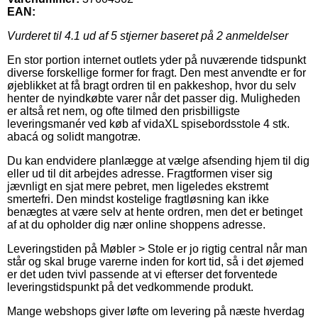
EAN:
Vurderet til
4.1
ud af 5 stjerner baseret på
2
anmeldelser
En stor portion internet outlets yder på nuværende tidspunkt
diverse forskellige former for fragt. Den mest anvendte er for
øjeblikket at få bragt ordren til en pakkeshop, hvor du selv
henter de nyindkøbte varer når det passer dig. Muligheden
er altså ret nem, og ofte tilmed den prisbilligste
leveringsmanér ved køb af vidaXL spisebordsstole 4 stk.
abacá og solidt mangotræ.
Du kan endvidere planlægge at vælge afsending hjem til dig
eller ud til dit arbejdes adresse. Fragtformen viser sig
jævnligt en sjat mere pebret, men ligeledes ekstremt
smertefri. Den mindst kostelige fragtløsning kan ikke
benægtes at være selv at hente ordren, men det er betinget
af at du opholder dig nær online shoppens adresse.
Leveringstiden på Møbler > Stole er jo rigtig central når man
står og skal bruge varerne inden for kort tid, så i det øjemed
er det uden tvivl passende at vi efterser det forventede
leveringstidspunkt på det vedkommende produkt.
Mange webshops giver løfte om levering på næste hverdag