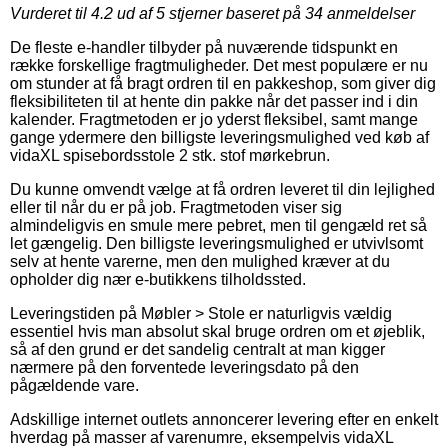
Vurderet til
4.2
ud af 5 stjerner baseret på
34
anmeldelser
De fleste e-handler tilbyder på nuværende tidspunkt en
række forskellige fragtmuligheder. Det mest populære er nu
om stunder at få bragt ordren til en pakkeshop, som giver dig
fleksibiliteten til at hente din pakke når det passer ind i din
kalender. Fragtmetoden er jo yderst fleksibel, samt mange
gange ydermere den billigste leveringsmulighed ved køb af
vidaXL spisebordsstole 2 stk. stof mørkebrun.
Du kunne omvendt vælge at få ordren leveret til din lejlighed
eller til når du er på job. Fragtmetoden viser sig
almindeligvis en smule mere pebret, men til gengæld ret så
let gængelig. Den billigste leveringsmulighed er utvivlsomt
selv at hente varerne, men den mulighed kræver at du
opholder dig nær e-butikkens tilholdssted.
Leveringstiden på Møbler > Stole er naturligvis vældig
essentiel hvis man absolut skal bruge ordren om et øjeblik,
så af den grund er det sandelig centralt at man kigger
nærmere på den forventede leveringsdato på den
pågældende vare.
Adskillige internet outlets annoncerer levering efter en enkelt
hverdag på masser af varenumre, eksempelvis vidaXL