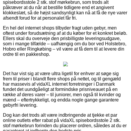
spisebordsstole 2 stk. stof mørkebrun, som trods alt
påkræver at du når at bestille tidligere end et angivent
klokkeslæt, så de højst sandsynligt kan nå at få de nye varer
afsendt forud for at personalet får fri.
En hel del internet shops tilbyder fragt uden gebyr, men
oftest under forudsætning af at du køber for et konkret beløb.
Ellers skal du overveje den prisbilligste leveringsudgave,
som i mange tilfælde – uafhængig om du bor ved Holstebro,
Hobro eller Ringkøbing – vil være at få dem til at levere din
ordre til en pakkeshop.
Det har vist sig at være ultra ligetil for enhver at søge sig
frem til priser i blandt flere shops på nettet, og til gengæld
har massevis af vidaXL internet forretninger i Danmark
fundet det uundgåeligt at formindske prisniveauet på en
række af deres varer – til juniorer, men også til kvinder og
mænd – eftertrykkeligt, og endda nogle gange garantere
gebyrfri levering.
Dog kan det trods alt være indbringende at tjekke et par
online outlets efter rabat på vidaXL spisebordsstole 2 stk.
stof mørkebrun forinden du placerer ordren, således at du er
garanteret at indhente den bedste pris.