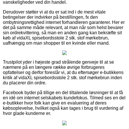
vanskeligheder ved din handel.
Derudover støtter vi at du er sat ind i de mest vitale
betingelser der indvirker på bestillingen, fx den
ombytningsrettighed internet forhandleren garanterer. Her er
det på samme måde relevant, at man når som helst bevarer
sin ordrekvittering, så man en anden gang kan bekræfte sit
køb af vidaXL spisebordsstole 2 stk. stof mørkebrun,
uafhængig om man shopper til en kvinde eller mand.
Trustpilot yder i højeste grad strålende genveje til at se
nærmere på en længere række øvrige forbrugeres
opfattelser og derfor foreslår vi, at du eftersøger e-butikkens
kritik af vidaXL spisebordsstole 2 stk. stof mørkebrun inden
du placerer din ordre.
Facebook byder på tillige en del tiltalende løsninger til at få
en idé om internet selskabets kundefokus. Tilmed ses en del
e-butikker hvor folk kan give en evaluering af deres
købsoplevelse, hvilket også kan tages i brug til vurdering af
hvor glade kunderne er.