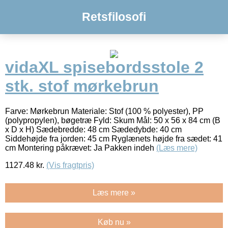
Retsfilosofi
vidaXL spisebordsstole 2
stk. stof mørkebrun
Farve: Mørkebrun Materiale: Stof (100 % polyester), PP
(polypropylen), bøgetræ Fyld: Skum Mål: 50 x 56 x 84 cm (B
x D x H) Sædebredde: 48 cm Sædedybde: 40 cm
Siddehøjde fra jorden: 45 cm Ryglænets højde fra sædet: 41
cm Montering påkrævet: Ja Pakken indeh
(Læs mere)
1127.48
kr.
(Vis fragtpris)
Læs mere »
Køb nu »