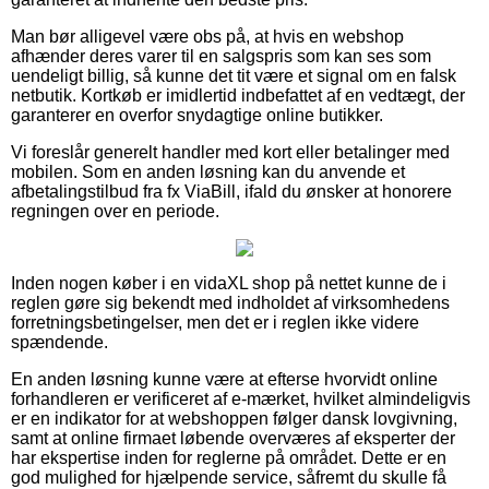
Man bør alligevel være obs på, at hvis en webshop
afhænder deres varer til en salgspris som kan ses som
uendeligt billig, så kunne det tit være et signal om en falsk
netbutik. Kortkøb er imidlertid indbefattet af en vedtægt, der
garanterer en overfor snydagtige online butikker.
Vi foreslår generelt handler med kort eller betalinger med
mobilen. Som en anden løsning kan du anvende et
afbetalingstilbud fra fx ViaBill, ifald du ønsker at honorere
regningen over en periode.
Inden nogen køber i en vidaXL shop på nettet kunne de i
reglen gøre sig bekendt med indholdet af virksomhedens
forretningsbetingelser, men det er i reglen ikke videre
spændende.
En anden løsning kunne være at efterse hvorvidt online
forhandleren er verificeret af e-mærket, hvilket almindeligvis
er en indikator for at webshoppen følger dansk lovgivning,
samt at online firmaet løbende overværes af eksperter der
har ekspertise inden for reglerne på området. Dette er en
god mulighed for hjælpende service, såfremt du skulle få