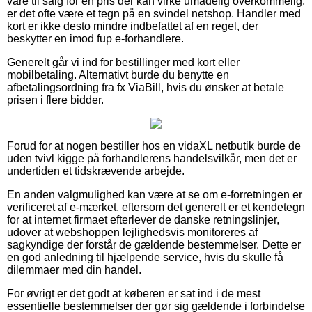
vare til salg for en pris der kan virke umådelig overkommelig,
er det ofte være et tegn på en svindel netshop. Handler med
kort er ikke desto mindre indbefattet af en regel, der
beskytter en imod fup e-forhandlere.
Generelt går vi ind for bestillinger med kort eller
mobilbetaling. Alternativt burde du benytte en
afbetalingsordning fra fx ViaBill, hvis du ønsker at betale
prisen i flere bidder.
Forud for at nogen bestiller hos en vidaXL netbutik burde de
uden tvivl kigge på forhandlerens handelsvilkår, men det er
undertiden et tidskrævende arbejde.
En anden valgmulighed kan være at se om e-forretningen er
verificeret af e-mærket, eftersom det generelt er et kendetegn
for at internet firmaet efterlever de danske retningslinjer,
udover at webshoppen lejlighedsvis monitoreres af
sagkyndige der forstår de gældende bestemmelser. Dette er
en god anledning til hjælpende service, hvis du skulle få
dilemmaer med din handel.
For øvrigt er det godt at køberen er sat ind i de mest
essentielle bestemmelser der gør sig gældende i forbindelse