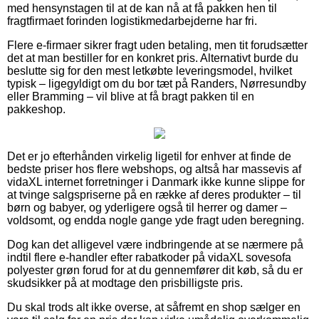
med hensynstagen til at de kan nå at få pakken hen til
fragtfirmaet forinden logistikmedarbejderne har fri.
Flere e-firmaer sikrer fragt uden betaling, men tit forudsætter
det at man bestiller for en konkret pris. Alternativt burde du
beslutte sig for den mest letkøbte leveringsmodel, hvilket
typisk – ligegyldigt om du bor tæt på Randers, Nørresundby
eller Bramming – vil blive at få bragt pakken til en
pakkeshop.
Det er jo efterhånden virkelig ligetil for enhver at finde de
bedste priser hos flere webshops, og altså har massevis af
vidaXL internet forretninger i Danmark ikke kunne slippe for
at tvinge salgspriserne på en række af deres produkter – til
børn og babyer, og yderligere også til herrer og damer –
voldsomt, og endda nogle gange yde fragt uden beregning.
Dog kan det alligevel være indbringende at se nærmere på
indtil flere e-handler efter rabatkoder på vidaXL sovesofa
polyester grøn forud for at du gennemfører dit køb, så du er
skudsikker på at modtage den prisbilligste pris.
Du skal trods alt ikke overse, at såfremt en shop sælger en