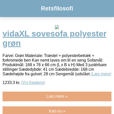
Retsfilosofi
vidaXL sovesofa polyester
grøn
Farve: Grøn Materiale: Træstel + polyesterbetræk +
forkromede ben Kan nemt laves om til en seng Sofamål:
Produktmål: 168 x 76 x 66 cm (L x B x H) Med 3 justérbare
stillinger Sædedybde: 41 cm Sædebredde: 168 cm
Sædehøjde fra gulvet: 28 cm Sengemål (udslået
(Læs mere)
1233.3
kr.
(Vis fragtpris)
Læs mere »
Køb nu »