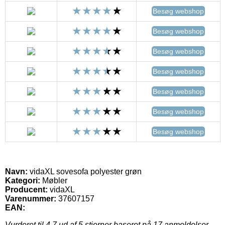
Besøg webshop
Besøg webshop
Besøg webshop
Besøg webshop
Besøg webshop
Besøg webshop
Besøg webshop
Navn:
vidaXL sovesofa polyester grøn
Kategori:
Møbler
Producent:
vidaXL
Varenummer:
37607157
EAN:
Vurderet til
4.7
ud af 5 stjerner baseret på
17
anmeldelser