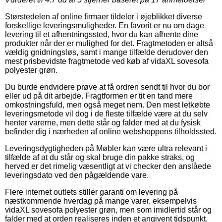
Størstedelen af online firmaer tildeler i øjeblikket diverse
forskellige leveringsmuligheder. En favorit er nu om dage
levering til et afhentningssted, hvor du kan afhente dine
produkter når der er mulighed for det. Fragtmetoden er altså
vældig gnidningsløs, samt i mange tilfælde derudover den
mest prisbevidste fragtmetode ved køb af vidaXL sovesofa
polyester grøn.
Du burde endvidere prøve at få ordren sendt til hvor du bor
eller ud på dit arbejde. Fragtformen er tit en tand mere
omkostningsfuld, men også meget nem. Den mest letkøbte
leveringsmetode vil dog i de fleste tilfælde være at du selv
henter varerne, men dette står og falder med at du fysisk
befinder dig i nærheden af online webshoppens tilholdssted.
Leveringsdygtigheden på Møbler kan være ultra relevant i
tilfælde af at du står og skal bruge din pakke straks, og
herved er det rimelig væsentligt at vi checker den anslåede
leveringsdato ved den pågældende vare.
Flere internet outlets stiller garanti om levering på
næstkommende hverdag på mange varer, eksempelvis
vidaXL sovesofa polyester grøn, men som imidlertid står og
falder med at orden realiseres inden et angivent tidspunkt,