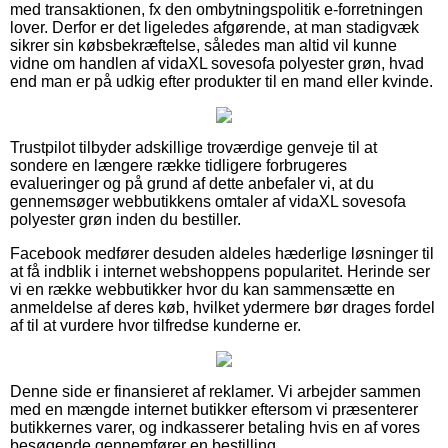
med transaktionen, fx den ombytningspolitik e-forretningen
lover. Derfor er det ligeledes afgørende, at man stadigvæk
sikrer sin købsbekræftelse, således man altid vil kunne
vidne om handlen af vidaXL sovesofa polyester grøn, hvad
end man er på udkig efter produkter til en mand eller kvinde.
Trustpilot tilbyder adskillige troværdige genveje til at
sondere en længere række tidligere forbrugeres
evalueringer og på grund af dette anbefaler vi, at du
gennemsøger webbutikkens omtaler af vidaXL sovesofa
polyester grøn inden du bestiller.
Facebook medfører desuden aldeles hæderlige løsninger til
at få indblik i internet webshoppens popularitet. Herinde ser
vi en række webbutikker hvor du kan sammensætte en
anmeldelse af deres køb, hvilket ydermere bør drages fordel
af til at vurdere hvor tilfredse kunderne er.
Denne side er finansieret af reklamer. Vi arbejder sammen
med en mængde internet butikker eftersom vi præsenterer
butikkernes varer, og indkasserer betaling hvis en af vores
besøgende gennemfører en bestilling.