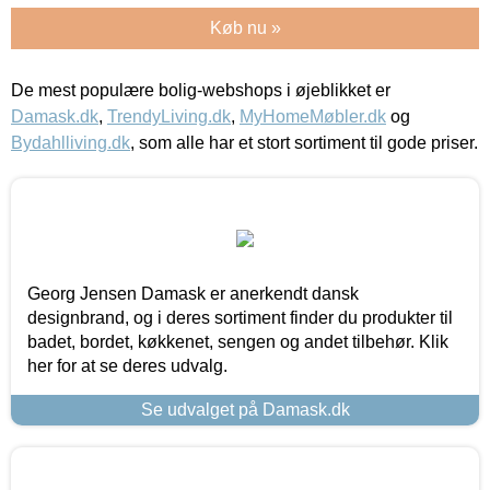
Køb nu »
De mest populære bolig-webshops i øjeblikket er
Damask.dk
,
TrendyLiving.dk
,
MyHomeMøbler.dk
og
Bydahlliving.dk
, som alle har et stort sortiment til gode priser.
Georg Jensen Damask er anerkendt dansk
designbrand, og i deres sortiment finder du produkter til
badet, bordet, køkkenet, sengen og andet tilbehør. Klik
her for at se deres udvalg.
Se udvalget på Damask.dk