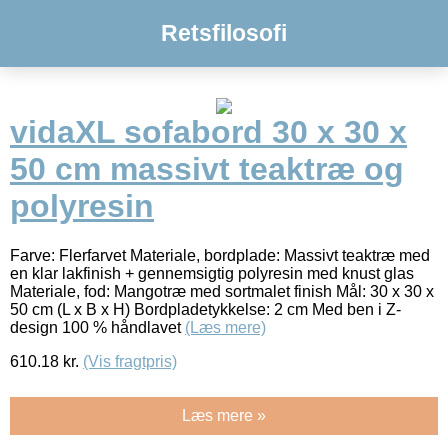
Retsfilosofi
vidaXL sofabord 30 x 30 x
50 cm massivt teaktræ og
polyresin
Farve: Flerfarvet Materiale, bordplade: Massivt teaktræ med
en klar lakfinish + gennemsigtig polyresin med knust glas
Materiale, fod: Mangotræ med sortmalet finish Mål: 30 x 30 x
50 cm (L x B x H) Bordpladetykkelse: 2 cm Med ben i Z-
design 100 % håndlavet
(Læs mere)
610.18
kr.
(Vis fragtpris)
Læs mere »