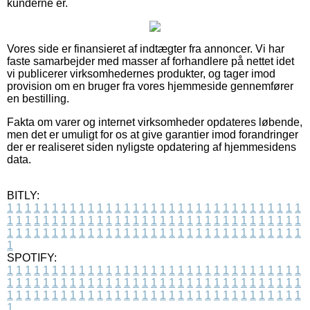
kunderne er.
Vores side er finansieret af indtægter fra annoncer. Vi har
faste samarbejder med masser af forhandlere på nettet idet
vi publicerer virksomhedernes produkter, og tager imod
provision om en bruger fra vores hjemmeside gennemfører
en bestilling.
Fakta om varer og internet virksomheder opdateres løbende,
men det er umuligt for os at give garantier imod forandringer
der er realiseret siden nyligste opdatering af hjemmesidens
data.
BITLY:
1
1
1
1
1
1
1
1
1
1
1
1
1
1
1
1
1
1
1
1
1
1
1
1
1
1
1
1
1
1
1
1
1
1
1
1
1
1
1
1
1
1
1
1
1
1
1
1
1
1
1
1
1
1
1
1
1
1
1
1
1
1
1
1
1
1
1
1
1
1
1
1
1
1
1
1
1
1
1
1
1
1
1
1
1
1
1
1
1
1
1
1
1
1
1
1
1
1
1
1
SPOTIFY:
1
1
1
1
1
1
1
1
1
1
1
1
1
1
1
1
1
1
1
1
1
1
1
1
1
1
1
1
1
1
1
1
1
1
1
1
1
1
1
1
1
1
1
1
1
1
1
1
1
1
1
1
1
1
1
1
1
1
1
1
1
1
1
1
1
1
1
1
1
1
1
1
1
1
1
1
1
1
1
1
1
1
1
1
1
1
1
1
1
1
1
1
1
1
1
1
1
1
1
1