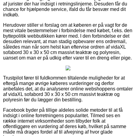
af jurister der har indsigt i retningslinjerne. Desuden får du
chance for hjælpende service, ifald du får besvær med dit
indkøb.
Herudover stiller vi forslag om at køberen er på vagt for de
mest vitale bestemmelser i forbindelse med købet, f.eks. den
byttepolitik webbutikken kører med. I den forbindelse er det
desuden relevant, at man stadig opbevarer ens ordremail,
således man når som helst kan eftervise ordren af vidaXL
sofabord 30 x 30 x 50 cm massivt teaktræ og polyresin,
uanset om man er på udkig efter varer til en dreng eller pige.
Trustpilot fører til fuldkommen tiltalende muligheder for at
eftergå mange øvrige køberes vurderinger og derfor
anbefales det, at du analyserer online webshoppens omtaler
af vidaXL sofabord 30 x 30 x 50 cm massivt teaktræ og
polyresin før du lægger din bestilling.
Facebook byder på tillige aldeles solide metoder til at få
indsigt i online forretningens popularitet. Tilmed ses en
række internet virksomheder som tilbyder folk at
offentliggøre en vurdering af deres køb, hvilket på samme
måde må drages fordel af til afvejning af hvor glade