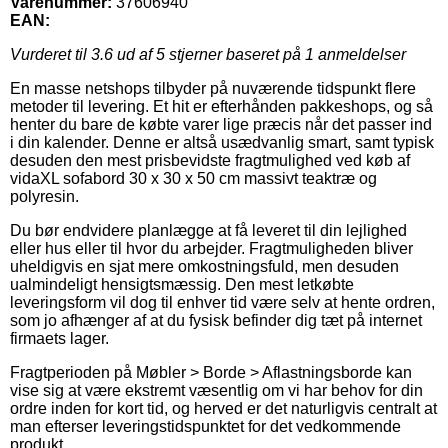
Varenummer:
37606940
EAN:
Vurderet til
3.6
ud af 5 stjerner baseret på
1
anmeldelser
En masse netshops tilbyder på nuværende tidspunkt flere
metoder til levering. Et hit er efterhånden pakkeshops, og så
henter du bare de købte varer lige præcis når det passer ind
i din kalender. Denne er altså usædvanlig smart, samt typisk
desuden den mest prisbevidste fragtmulighed ved køb af
vidaXL sofabord 30 x 30 x 50 cm massivt teaktræ og
polyresin.
Du bør endvidere planlægge at få leveret til din lejlighed
eller hus eller til hvor du arbejder. Fragtmuligheden bliver
uheldigvis en sjat mere omkostningsfuld, men desuden
ualmindeligt hensigtsmæssig. Den mest letkøbte
leveringsform vil dog til enhver tid være selv at hente ordren,
som jo afhænger af at du fysisk befinder dig tæt på internet
firmaets lager.
Fragtperioden på Møbler > Borde > Aflastningsborde kan
vise sig at være ekstremt væsentlig om vi har behov for din
ordre inden for kort tid, og herved er det naturligvis centralt at
man efterser leveringstidspunktet for det vedkommende
produkt.