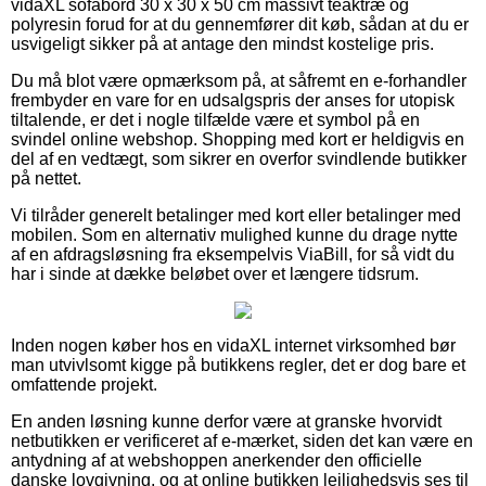
vidaXL sofabord 30 x 30 x 50 cm massivt teaktræ og
polyresin forud for at du gennemfører dit køb, sådan at du er
usvigeligt sikker på at antage den mindst kostelige pris.
Du må blot være opmærksom på, at såfremt en e-forhandler
frembyder en vare for en udsalgspris der anses for utopisk
tiltalende, er det i nogle tilfælde være et symbol på en
svindel online webshop. Shopping med kort er heldigvis en
del af en vedtægt, som sikrer en overfor svindlende butikker
på nettet.
Vi tilråder generelt betalinger med kort eller betalinger med
mobilen. Som en alternativ mulighed kunne du drage nytte
af en afdragsløsning fra eksempelvis ViaBill, for så vidt du
har i sinde at dække beløbet over et længere tidsrum.
Inden nogen køber hos en vidaXL internet virksomhed bør
man utvivlsomt kigge på butikkens regler, det er dog bare et
omfattende projekt.
En anden løsning kunne derfor være at granske hvorvidt
netbutikken er verificeret af e-mærket, siden det kan være en
antydning af at webshoppen anerkender den officielle
danske lovgivning, og at online butikken lejlighedsvis ses til