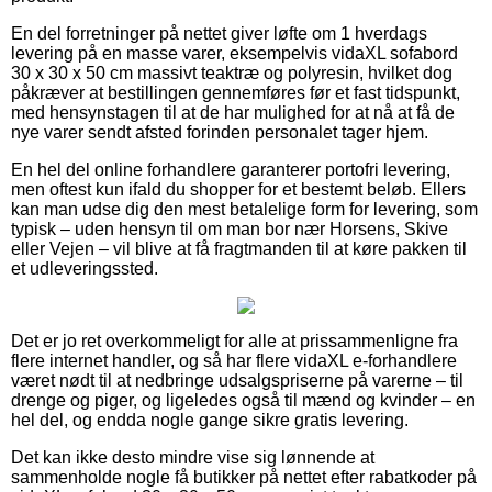
En del forretninger på nettet giver løfte om 1 hverdags
levering på en masse varer, eksempelvis vidaXL sofabord
30 x 30 x 50 cm massivt teaktræ og polyresin, hvilket dog
påkræver at bestillingen gennemføres før et fast tidspunkt,
med hensynstagen til at de har mulighed for at nå at få de
nye varer sendt afsted forinden personalet tager hjem.
En hel del online forhandlere garanterer portofri levering,
men oftest kun ifald du shopper for et bestemt beløb. Ellers
kan man udse dig den mest betalelige form for levering, som
typisk – uden hensyn til om man bor nær Horsens, Skive
eller Vejen – vil blive at få fragtmanden til at køre pakken til
et udleveringssted.
Det er jo ret overkommeligt for alle at prissammenligne fra
flere internet handler, og så har flere vidaXL e-forhandlere
været nødt til at nedbringe udsalgspriserne på varerne – til
drenge og piger, og ligeledes også til mænd og kvinder – en
hel del, og endda nogle gange sikre gratis levering.
Det kan ikke desto mindre vise sig lønnende at
sammenholde nogle få butikker på nettet efter rabatkoder på