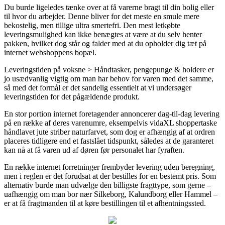
Du burde ligeledes tænke over at få varerne bragt til din bolig eller
til hvor du arbejder. Denne bliver for det meste en smule mere
bekostelig, men tillige ultra smertefri. Den mest letkøbte
leveringsmulighed kan ikke benægtes at være at du selv henter
pakken, hvilket dog står og falder med at du opholder dig tæt på
internet webshoppens bopæl.
Leveringstiden på voksne > Håndtasker, pengepunge & holdere er
jo usædvanlig vigtig om man har behov for varen med det samme,
så med det formål er det sandelig essentielt at vi undersøger
leveringstiden for det pågældende produkt.
En stor portion internet foretagender annoncerer dag-til-dag levering
på en række af deres varenumre, eksempelvis vidaXL shoppertaske
håndlavet jute striber naturfarvet, som dog er afhængig af at ordren
placeres tidligere end et fastslået tidspunkt, således at de garanteret
kan nå at få varen ud af døren før personalet har fyraften.
En række internet forretninger frembyder levering uden beregning,
men i reglen er det forudsat at der bestilles for en bestemt pris. Som
alternativ burde man udvælge den billigste fragttype, som gerne –
uafhængig om man bor nær Silkeborg, Kalundborg eller Hammel –
er at få fragtmanden til at køre bestillingen til et afhentningssted.