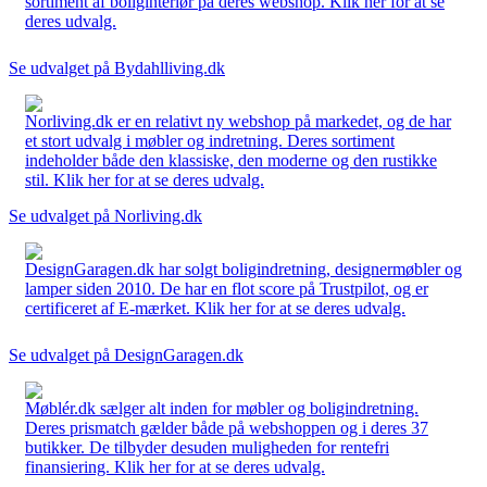
sortiment af boliginteriør på deres webshop. Klik her for at se
deres udvalg.
Se udvalget på Bydahlliving.dk
Norliving.dk er en relativt ny webshop på markedet, og de har
et stort udvalg i møbler og indretning. Deres sortiment
indeholder både den klassiske, den moderne og den rustikke
stil. Klik her for at se deres udvalg.
Se udvalget på Norliving.dk
DesignGaragen.dk har solgt boligindretning, designermøbler og
lamper siden 2010. De har en flot score på Trustpilot, og er
certificeret af E-mærket. Klik her for at se deres udvalg.
Se udvalget på DesignGaragen.dk
Møblér.dk sælger alt inden for møbler og boligindretning.
Deres prismatch gælder både på webshoppen og i deres 37
butikker. De tilbyder desuden muligheden for rentefri
finansiering. Klik her for at se deres udvalg.