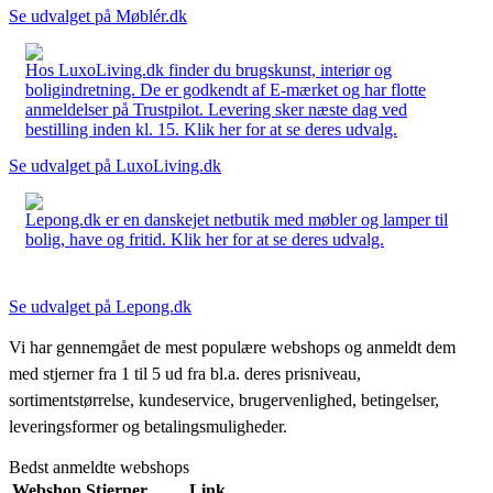
Se udvalget på Møblér.dk
Hos LuxoLiving.dk finder du brugskunst, interiør og
boligindretning. De er godkendt af E-mærket og har flotte
anmeldelser på Trustpilot. Levering sker næste dag ved
bestilling inden kl. 15. Klik her for at se deres udvalg.
Se udvalget på LuxoLiving.dk
Lepong.dk er en danskejet netbutik med møbler og lamper til
bolig, have og fritid. Klik her for at se deres udvalg.
Se udvalget på Lepong.dk
Vi har gennemgået de mest populære webshops og anmeldt dem
med stjerner fra 1 til 5 ud fra bl.a. deres prisniveau,
sortimentstørrelse, kundeservice, brugervenlighed, betingelser,
leveringsformer og betalingsmuligheder.
Bedst anmeldte webshops
Webshop
Stjerner
Link