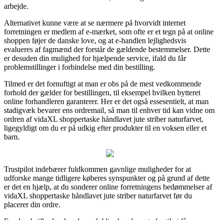
arbejde.
Alternativet kunne være at se nærmere på hvorvidt internet
forretningen er medlem af e-mærket, som ofte er et tegn på at online
shoppen føjer de danske love, og at e-handlen lejlighedsvis
evalueres af fagmænd der forstår de gældende bestemmelser. Dette
er desuden din mulighed for hjælpende service, ifald du får
problemstillinger i forbindelse med din bestilling.
Tilmed er det fornuftigt at man er obs på de mest vedkommende
forhold der gælder for bestillingen, til eksempel hvilken bytteret
online forhandleren garanterer. Her er det også essesentielt, at man
stadigvæk bevarer ens ordremail, så man til enhver tid kan vidne om
ordren af vidaXL shoppertaske håndlavet jute striber naturfarvet,
ligegyldigt om du er på udkig efter produkter til en voksen eller et
barn.
Trustpilot indebærer fuldkommen gavnlige muligheder for at
udforske mange tidligere køberes synspunkter og på grund af dette
er det en hjælp, at du sonderer online forretningens bedømmelser af
vidaXL shoppertaske håndlavet jute striber naturfarvet før du
placerer din ordre.