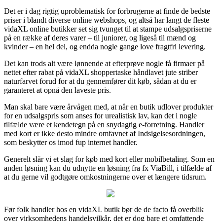
Det er i dag rigtig uproblematisk for forbrugerne at finde de bedste
priser i blandt diverse online webshops, og altså har langt de fleste
vidaXL online butikker set sig tvunget til at stampe udsalgspriserne
på en række af deres varer – til juniorer, og ligeså til mænd og
kvinder – en hel del, og endda nogle gange love fragtfri levering.
Det kan trods alt være lønnende at efterprøve nogle få firmaer på
nettet efter rabat på vidaXL shoppertaske håndlavet jute striber
naturfarvet forud for at du gennemfører dit køb, sådan at du er
garanteret at opnå den laveste pris.
Man skal bare være årvågen med, at når en butik udlover produkter
for en udsalgspris som anses for urealistisk lav, kan det i nogle
tilfælde være et kendetegn på en snydagtig e-forretning. Handler
med kort er ikke desto mindre omfavnet af Indsigelsesordningen,
som beskytter os imod fup internet handler.
Generelt slår vi et slag for køb med kort eller mobilbetaling. Som en
anden løsning kan du udnytte en løsning fra fx ViaBill, i tilfælde af
at du gerne vil godtgøre omkostningerne over et længere tidsrum.
Før folk handler hos en vidaXL butik bør de de facto få overblik
over virksomhedens handelsvilkår, det er dog bare et omfattende