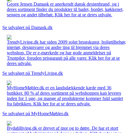
Georg Jensen Damask er anerkendt dansk designbrand, og i
deres sortiment finder du produkter til badet, bordet, køkkenet,
sengen og andet tilbehør. Klik her for at se deres udvalg.
Se udvalget på Damask.dk
TrendyLiving.dk har siden 2009 solgt brugskunst, boligtilbehør,
interiør, designvarer og andre ting til hjemmet via deres
webshop. De er e-mærkede og har gode anmeldelser på
Trustpilot, foruden prisgaranti på alle varer. Klik her for at se
deres udvalg.
Se udvalget på TrendyLiving.dk
MyHomeMøbler.dk er en landsdækkende kæde med 36
butikker. 80 % af deres sortiment på webshoppen kan leveres
inden for 1 uge, og mange af produkterne kommer fuld samlet
fra fabrikken. Klik her for at se deres udvalg.
Se udvalget på MyHomeMøbler.dk
Bydahlliving.dk er drevet af mor og to døtre. De har et stort