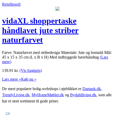
Retsfilosofi
vidaXL shoppertaske
håndlavet jute striber
naturfarvet
Farve: Naturfarvet med stribedesign Materiale: Jute og bomuld Mål:
45 x 15 x 35 cm (L x B x H) Med indbyggede bærehåndtag
(Læs
mere)
139.91
kr.
(Vis fragtpris)
Læs mere »
Køb nu »
De mest populære bolig-webshops i øjeblikket er
Damask.dk
,
TrendyLiving.dk
,
MyHomeMøbler.dk
og
Bydahlliving.dk
, som alle
har et stort sortiment til gode priser.