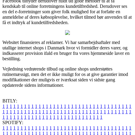
Facebook tilbyder derudover fuldt ud gode metoder til at få
kendskab til online forretningens kundetilfredshed. Derudover ses
en del e-forretninger som giver folk mulighed for at forfatte en
anmeldelse af deres købsoplevelse, hvilket tilmed bør anvendes til at
få et indtryk af kundetilfredsheden.
Websitet finansieres af reklamer. Vi har samarbejdsaftaler med
utallige internet shops i Danmark hvor vi formidler deres varer, og
indkasserer provision ifald en bruger fra vores hjemmeside laver en
bestilling.
Vejledning vedrørende tilbud og online shops understøttes
rutinemæssigt, men det er ikke muligt for os at give garantier imod
modifikationer der muligvis er iværksat siden vi sidste gang
opdaterede sidens informationer.
BITLY:
1
1
1
1
1
1
1
1
1
1
1
1
1
1
1
1
1
1
1
1
1
1
1
1
1
1
1
1
1
1
1
1
1
1
1
1
1
1
1
1
1
1
1
1
1
1
1
1
1
1
1
1
1
1
1
1
1
1
1
1
1
1
1
1
1
1
1
1
1
1
1
1
1
1
1
1
1
1
1
1
1
1
1
1
1
1
1
1
1
1
1
1
1
1
1
1
1
1
1
1
SPOTIFY:
1
1
1
1
1
1
1
1
1
1
1
1
1
1
1
1
1
1
1
1
1
1
1
1
1
1
1
1
1
1
1
1
1
1
1
1
1
1
1
1
1
1
1
1
1
1
1
1
1
1
1
1
1
1
1
1
1
1
1
1
1
1
1
1
1
1
1
1
1
1
1
1