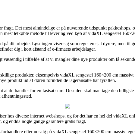
r fragt. Det mest almindelige er på nuværende tidspunkt pakkeshops, og 
n mest letkøbte metode til levering ved køb af vidaXL sengestel 160×
ud på dit arbejde. Løsningen viser sig som regel en sjat dyrere, men til 
finder dig i kort afstand af e-firmaets arbejdslager.
væsentlig i tilfælde af at vi mangler dine nye produkter om få sekunder
killige produkter, eksempelvis vidaXL sengestel 160×200 cm massivt ege
 nye produkt ud af døren forinden de lageransatte har fyraften.
dsat at du handler for en fastsat sum. Desuden skal man tage den billigste
t afhentningssted.
 priser hos diverse internet webshops, og for det har en hel del vidaXL o
, og endda nogle gange garantere gratis fragt.
forhandlere efter udsalg på vidaXL sengestel 160×200 cm massivt egetræ