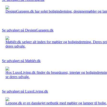
DesignGaragen.dk har solgt boligindretning, designermøbler og lamper
Se udvalget på DesignGaragen.dk
Møblér.dk sælger alt inden for møbler og boligindretning. Deres pri
deres udvalg.
Se udvalget på Møblér.dk
Hos LuxoLiving.dk finder du brugskunst, interiør og boligindretning
se deres udvalg.
Se udvalget på LuxoLiving.dk
Lepong.dk er en danskejet netbutik med møbler og lamper til bolig, h