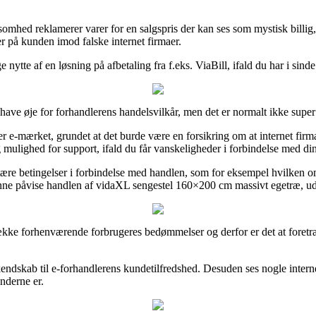
mhed reklamerer varer for en salgspris der kan ses som mystisk billig
er på kunden imod falske internet firmaer.
 nytte af en løsning på afbetaling fra f.eks. ViaBill, ifald du har i sind
ave øje for forhandlerens handelsvilkår, men det er normalt ikke super 
-mærket, grundet at det burde være en forsikring om at internet firmaet 
ulighed for support, ifald du får vanskeligheder i forbindelse med din 
re betingelser i forbindelse med handlen, som for eksempel hvilken om
nne påvise handlen af vidaXL sengestel 160×200 cm massivt egetræ, uden
g række forhenværende forbrugeres bedømmelser og derfor er det at foret
få kendskab til e-forhandlerens kundetilfredshed. Desuden ses nogle inte
underne er.