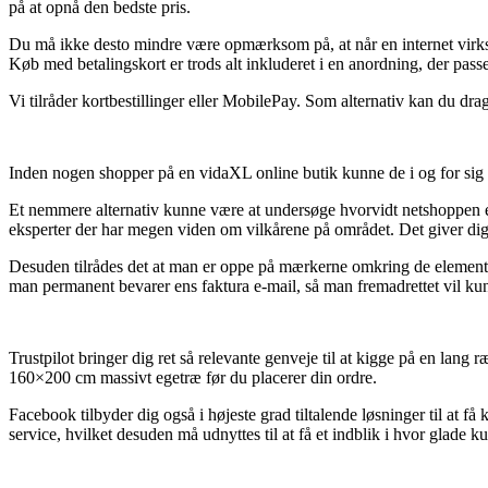
på at opnå den bedste pris.
Du må ikke desto mindre være opmærksom på, at når en internet virkso
Køb med betalingskort er trods alt inkluderet i en anordning, der pass
Vi tilråder kortbestillinger eller MobilePay. Som alternativ kan du drage
Inden nogen shopper på en vidaXL online butik kunne de i og for sig h
Et nemmere alternativ kunne være at undersøge hvorvidt netshoppen er e
eksperter der har megen viden om vilkårene på området. Det giver dig m
Desuden tilrådes det at man er oppe på mærkerne omkring de elementæ
man permanent bevarer ens faktura e-mail, så man fremadrettet vil ku
Trustpilot bringer dig ret så relevante genveje til at kigge på en lan
160×200 cm massivt egetræ før du placerer din ordre.
Facebook tilbyder dig også i højeste grad tiltalende løsninger til at 
service, hvilket desuden må udnyttes til at få et indblik i hvor glade k