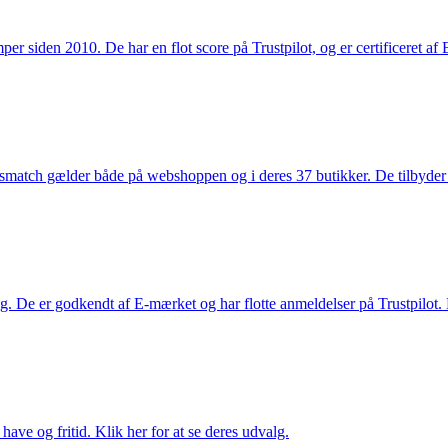
 siden 2010. De har en flot score på Trustpilot, og er certificeret af 
smatch gælder både på webshoppen og i deres 37 butikker. De tilbyder d
. De er godkendt af E-mærket og har flotte anmeldelser på Trustpilot. L
ave og fritid. Klik her for at se deres udvalg.