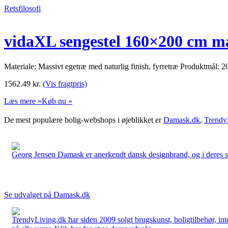
Retsfilosofi
vidaXL sengestel 160×200 cm ma
Materiale: Massivt egetræ med naturlig finish, fyrretræ Produktmål:
1562.49
kr.
(Vis fragtpris)
Læs mere »
Køb nu »
De mest populære bolig-webshops i øjeblikket er
Damask.dk
,
Trendy
Georg Jensen Damask er anerkendt dansk designbrand, og i deres sort
Se udvalget på Damask.dk
TrendyLiving.dk har siden 2009 solgt brugskunst, boligtilbehør, int