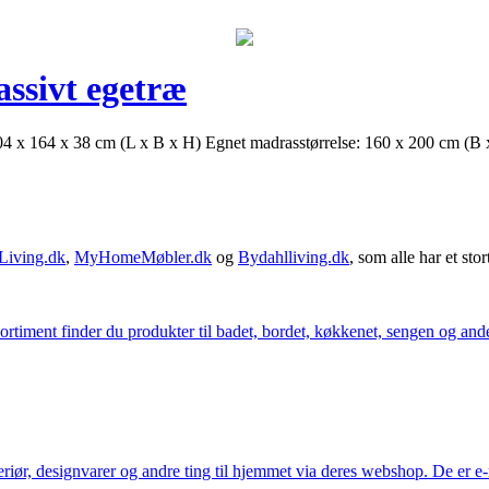
ssivt egetræ
 204 x 164 x 38 cm (L x B x H) Egnet madrasstørrelse: 160 x 200 cm (B
Living.dk
,
MyHomeMøbler.dk
og
Bydahlliving.dk
, som alle har et stor
iment finder du produkter til badet, bordet, køkkenet, sengen og andet 
eriør, designvarer og andre ting til hjemmet via deres webshop. De er 