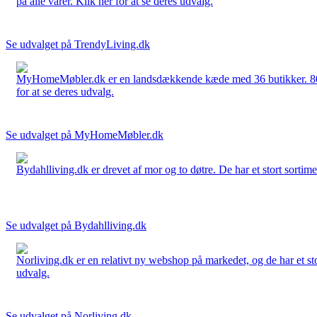
på alle varer. Klik her for at se deres udvalg.
Se udvalget på TrendyLiving.dk
MyHomeMøbler.dk er en landsdækkende kæde med 36 butikker. 80 % 
for at se deres udvalg.
Se udvalget på MyHomeMøbler.dk
Bydahlliving.dk er drevet af mor og to døtre. De har et stort sortime
Se udvalget på Bydahlliving.dk
Norliving.dk er en relativt ny webshop på markedet, og de har et sto
udvalg.
Se udvalget på Norliving.dk