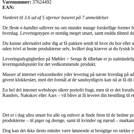
Varenummer:
37624492
EAN:
Vurderet til
3.6
ud af 5 stjerner baseret på
7
anmeldelser
De fleste e-handler udlover nu om stunder mange forskellige former fo
hverdag. Leveringstypen er nemlig meget smart, samt endda tilmed de
Du kunne alternativt udse dig at få pakken sendt til hvor du bor eller 
uden tvivl at hente produkterne selv, hvilket dog kræver at du fysisk be
Leveringsdygtigheden på Møbler > Senge & tilbehør er jo ualmindeligt 
leveringstidspunkt for det vedkommende produkt.
Masser af internet virksomheder yder levering på næste hverdag på ads
givent klokkeslæt, med det formål at de sandsynligvis kan nå at få dit
En hel del internet webshops sikrer portofri fragt, men tit er det foru
Randers, Nakskov eller Aars – vil blive at få leveret din bestilling til e
Det er i dag ultra smart for alle og enhver at finde frem til de bedste
produkterne – til piger og drenge, samt til kvinder og mænd – markant
Dog kan det ikke desto mindre være lønnende at besigtige en række e-