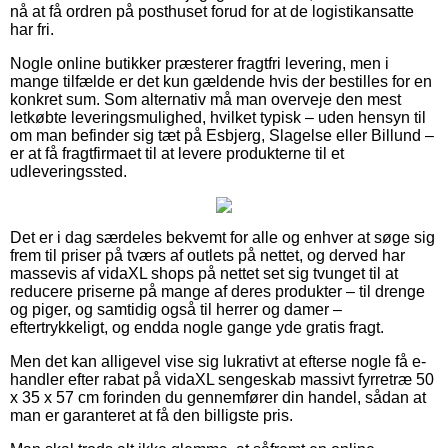
nå at få ordren på posthuset forud for at de logistikansatte
har fri.
Nogle online butikker præsterer fragtfri levering, men i
mange tilfælde er det kun gældende hvis der bestilles for en
konkret sum. Som alternativ må man overveje den mest
letkøbte leveringsmulighed, hvilket typisk – uden hensyn til
om man befinder sig tæt på Esbjerg, Slagelse eller Billund –
er at få fragtfirmaet til at levere produkterne til et
udleveringssted.
Det er i dag særdeles bekvemt for alle og enhver at søge sig
frem til priser på tværs af outlets på nettet, og derved har
massevis af vidaXL shops på nettet set sig tvunget til at
reducere priserne på mange af deres produkter – til drenge
og piger, og samtidig også til herrer og damer –
eftertrykkeligt, og endda nogle gange yde gratis fragt.
Men det kan alligevel vise sig lukrativt at efterse nogle få e-
handler efter rabat på vidaXL sengeskab massivt fyrretræ 50
x 35 x 57 cm forinden du gennemfører din handel, sådan at
man er garanteret at få den billigste pris.