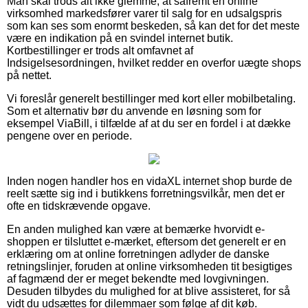
Man skal trods alt ikke glemme, at såfremt en online
virksomhed markedsfører varer til salg for en udsalgspris
som kan ses som enormt beskeden, så kan det for det meste
være en indikation på en svindel internet butik.
Kortbestillinger er trods alt omfavnet af
Indsigelsesordningen, hvilket redder en overfor uægte shops
på nettet.
Vi foreslår generelt bestillinger med kort eller mobilbetaling.
Som et alternativ bør du anvende en løsning som for
eksempel ViaBill, i tilfælde af at du ser en fordel i at dække
pengene over en periode.
Inden nogen handler hos en vidaXL internet shop burde de
reelt sætte sig ind i butikkens forretningsvilkår, men det er
ofte en tidskrævende opgave.
En anden mulighed kan være at bemærke hvorvidt e-
shoppen er tilsluttet e-mærket, eftersom det generelt er en
erklæring om at online forretningen adlyder de danske
retningslinjer, foruden at online virksomheden tit besigtiges
af fagmænd der er meget bekendte med lovgivningen.
Desuden tilbydes du mulighed for at blive assisteret, for så
vidt du udsættes for dilemmaer som følge af dit køb.