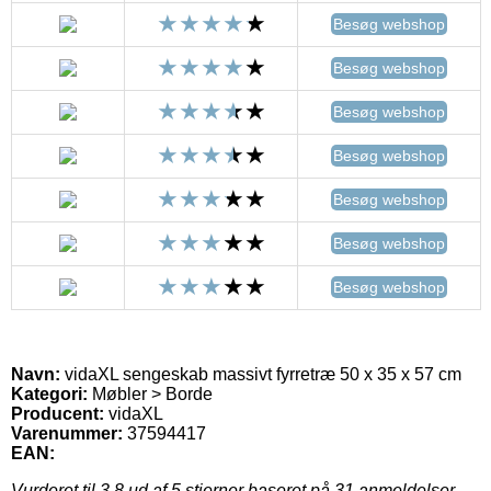
Besøg webshop
Besøg webshop
Besøg webshop
Besøg webshop
Besøg webshop
Besøg webshop
Besøg webshop
Navn:
vidaXL sengeskab massivt fyrretræ 50 x 35 x 57 cm
Kategori:
Møbler > Borde
Producent:
vidaXL
Varenummer:
37594417
EAN:
Vurderet til
3.8
ud af 5 stjerner baseret på
31
anmeldelser