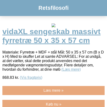
Retsfilosofi
vidaXL sengeskab massivt
fyrretræ 50 x 35 x 57 cm
Materiale: Fyrretræ + MDF + stål Mål: 50 x 35 x 57 cm (B x D
x H) Med to skuffer Let at samle ADVARSEL: For at undgå,
at det vælter, skal dette produkt anvendes med det
medfølgende vægmonteringsudstyr. Flere detaljer om,
hvordan du forhindrer, at dine møb
(Læs mere)
868.83
kr.
(Vis fragtpris)
Læs mere »
Køb nu »