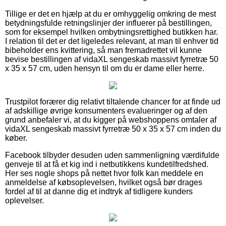
Tillige er det en hjælp at du er omhyggelig omkring de mest
betydningsfulde retningslinjer der influerer på bestillingen,
som for eksempel hvilken ombytningsrettighed butikken har.
I relation til det er det ligeledes relevant, at man til enhver tid
bibeholder ens kvittering, så man fremadrettet vil kunne
bevise bestillingen af vidaXL sengeskab massivt fyrretræ 50
x 35 x 57 cm, uden hensyn til om du er dame eller herre.
Trustpilot forærer dig relativt tiltalende chancer for at finde ud
af adskillige øvrige konsumenters evalueringer og af den
grund anbefaler vi, at du kigger på webshoppens omtaler af
vidaXL sengeskab massivt fyrretræ 50 x 35 x 57 cm inden du
køber.
Facebook tilbyder desuden uden sammenligning værdifulde
genveje til at få et kig ind i netbutikkens kundetilfredshed.
Her ses nogle shops på nettet hvor folk kan meddele en
anmeldelse af købsoplevelsen, hvilket også bør drages
fordel af til at danne dig et indtryk af tidligere kunders
oplevelser.